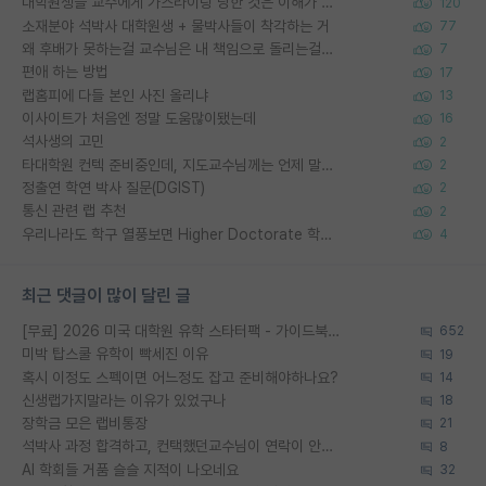
대학원생들 교수에게 가스라이팅 당한 것은 이해가 갑니다. 안타깝네요.
120
소재분야 석박사 대학원생 + 물박사들이 착각하는 거
77
왜 후배가 못하는걸 교수님은 내 책임으로 돌리는걸까요?
7
편애 하는 방법
17
랩홈피에 다들 본인 사진 올리냐
13
이사이트가 처음엔 정말 도움많이됐는데
16
석사생의 고민
2
타대학원 컨텍 준비중인데, 지도교수님께는 언제 말씀드려야 할까요?
2
정출연 학연 박사 질문(DGIST)
2
통신 관련 랩 추천
2
우리나라도 학구 열풍보면 Higher Doctorate 학위가 필요하다고 봅니다.
4
최근 댓글이 많이 달린 글
[무료] 2026 미국 대학원 유학 스타터팩 - 가이드북 & 합격자 컨택메일 템플릿
652
미박 탑스쿨 유학이 빡세진 이유
19
혹시 이정도 스펙이면 어느정도 잡고 준비해야하나요?
14
신생랩가지말라는 이유가 있었구나
18
장학금 모은 랩비통장
21
석박사 과정 합격하고, 컨택했던교수님이 연락이 안됩니다...
8
AI 학회들 거품 슬슬 지적이 나오네요
32