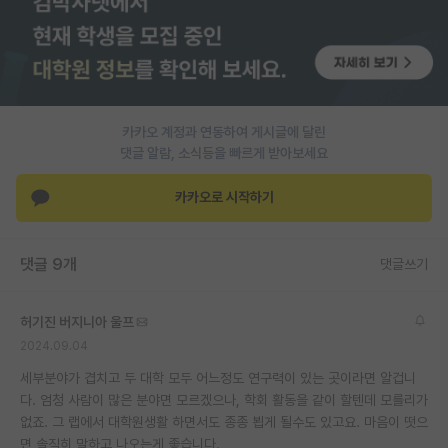
PI 전용 게시판
인문사회 계열 게시판
특수/전문대학원 게시판
카카오 계정과 연동하여 게시글에 달린
반도체/AI 게시판
댓글 알람, 소식등을 빠르게 받아보세요
장학금/장학생 게시판
카카오로 시작하기
학술 정보 게시판
댓글 9개
댓글쓰기
홍보 게시판
커리어
허기진 버지니아 울프
2024.09.04
유학교육
세부분야가 겹치고 두 대학 모두 어느정도 연구력이 있는 곳이라면 알겁니
이벤트
다. 엄청 사람이 많은 분야면 모르겠으나, 학회 활동을 같이 할텐데 모를리가
없죠. 그 랩에서 대학원생활 하면서도 종종 뵙게 될수도 있고요. 마음이 떳으
반도체 아카데미
면 솔직히 말하고 나오는게 좋습니다.