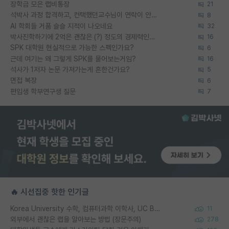
장학금 모은 랩비통장
21
석박사 과정 합격하고, 컨택했던교수님이 연락이 안됩니다...
8
AI 학회들 거품 슬슬 지적이 나오네요
32
박사진학하기에 2억은 괜찮은 (?) 정도의 경제력인가요
16
SPK 대학원 현실적으로 가능한 스펙인가요?
6
근데 여기는 왜 그렇게 SPK를 물어보는거임?
16
석사가 1저자 논문 가져가는게 흔한건가요?
5
면접 복장
6
편입생 학부연구생 질문
7
🔥 시선집중 핫한 인기글
Korea University 수학, 컴퓨터과학 이학사, UC Berkeley 산업공학 대학원 공학박사가 되는 것은 쉽지 않겠죠?
11
외부에서 괜찮은 랩을 알아보는 방법 (장문주의)
278