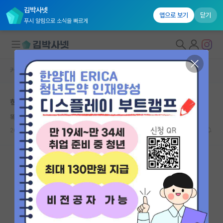
김박사넷
앱으로 보기
닫기
푸시 알림으로 소식을 빠르게
커뮤니티 홈
자유 게시판(아무개랩)
대학원생 모집
학부연구생중 타 대학원 컨택
국내대학원 정보
똑똑한 존 내시
연구실&오픈랩
2024.09.04
9
2248
커뮤니티
커뮤니티 홈
전체글보기
베스트 게시판
IF 명예의전당