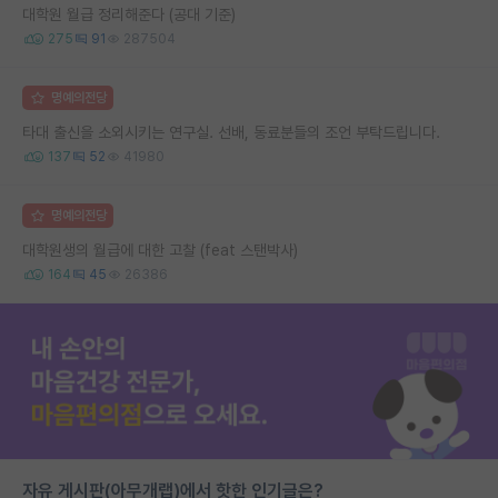
대학원 월급 정리해준다 (공대 기준)
275
91
287504
명예의전당
타대 출신을 소외시키는 연구실. 선배, 동료분들의 조언 부탁드립니다.
137
52
41980
명예의전당
대학원생의 월급에 대한 고찰 (feat 스탠박사)
164
45
26386
자유 게시판(아무개랩)에서 핫한 인기글은?