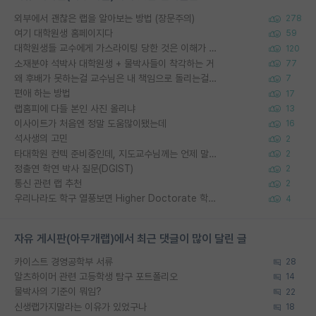
외부에서 괜찮은 랩을 알아보는 방법 (장문주의)
278
여기 대학원생 홈페이지다
59
대학원생들 교수에게 가스라이팅 당한 것은 이해가 갑니다. 안타깝네요.
120
소재분야 석박사 대학원생 + 물박사들이 착각하는 거
77
왜 후배가 못하는걸 교수님은 내 책임으로 돌리는걸까요?
7
편애 하는 방법
17
랩홈피에 다들 본인 사진 올리냐
13
이사이트가 처음엔 정말 도움많이됐는데
16
석사생의 고민
2
타대학원 컨텍 준비중인데, 지도교수님께는 언제 말씀드려야 할까요?
2
정출연 학연 박사 질문(DGIST)
2
통신 관련 랩 추천
2
우리나라도 학구 열풍보면 Higher Doctorate 학위가 필요하다고 봅니다.
4
자유 게시판(아무개랩)에서 최근 댓글이 많이 달린 글
카이스트 경영공학부 서류
28
알츠하이머 관련 고등학생 탐구 포트폴리오
14
물박사의 기준이 뭐임?
22
신생랩가지말라는 이유가 있었구나
18