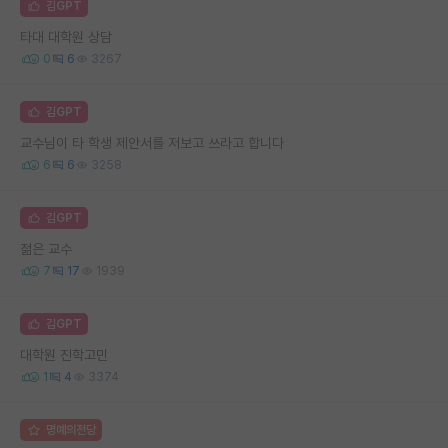
김GPT
타대 대학원 상담
0
6
3267
김GPT
교수님이 타 학생 제안서를 저보고 쓰라고 합니다
6
6
3258
김GPT
젊은 교수
7
17
1939
김GPT
대학원 진학고민
1
4
3374
명예의전당