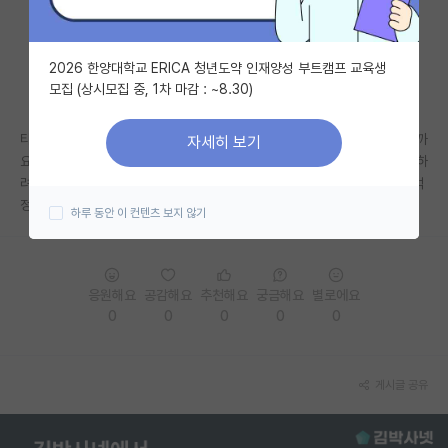
자유 게시판(아무개랩)
2026 한양대학교 ERICA 청년도약 인재양성 부트캠프 교육생
미국 유학 게시판
모집 (상시모집 중, 1차 마감 : ~8.30)
미국 대학원 합격 후기 게시판
타 대학원 컨택 시에 현재 학부연구생을 하고있는 교수님께 말씀드려야 할까
자세히 보기
대학원생 모집 게시판
요? 아직 여쭤보시지도 않았는데 설레발 치는 것 같아서 걱정입니다. 컨택하
려는 타대학과 현재 랩실의 분야가 겹치다보니 교수님들끼리 연락하실게 걱
대학원 합격 후기 게시판
정되어 글 작성합니다.
하루 동안 이 컨텐츠 보지 않기
연구실(PI) 홍보 게시판
석박사 채용 정보 게시판
응원해요
공감해요
추천해요
궁금해요
별로에요
0
0
0
0
0
임용 정보 게시판
학부 인턴 게시판
게시글 공유
취업 게시판
임용 후기 게시판