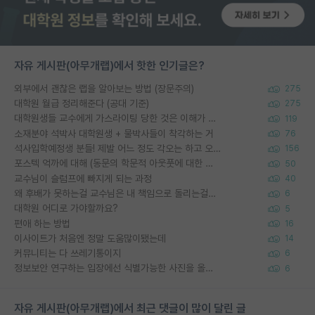
자유 게시판(아무개랩)에서 핫한 인기글은?
외부에서 괜찮은 랩을 알아보는 방법 (장문주의)
275
대학원 월급 정리해준다 (공대 기준)
275
대학원생들 교수에게 가스라이팅 당한 것은 이해가 갑니다. 안타깝네요.
119
소재분야 석박사 대학원생 + 물박사들이 착각하는 거
76
석사입학예정생 분들! 제발 어느 정도 각오는 하고 오세요.
156
포스텍 억까에 대해 (동문의 학문적 아웃풋에 대한 반박)
50
교수님이 슬럼프에 빠지게 되는 과정
40
왜 후배가 못하는걸 교수님은 내 책임으로 돌리는걸까요?
6
대학원 어디로 가야할까요?
5
편애 하는 방법
16
이사이트가 처음엔 정말 도움많이됐는데
14
커뮤니티는 다 쓰레기통이지
6
정보보안 연구하는 입장에선 식별가능한 사진을 올리는건 비추이긴함
6
자유 게시판(아무개랩)에서 최근 댓글이 많이 달린 글