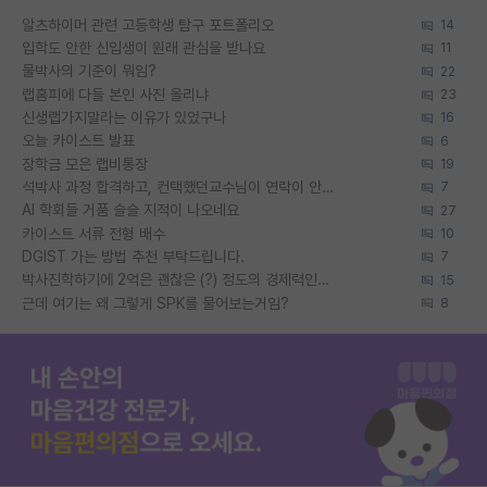
알츠하이머 관련 고등학생 탐구 포트폴리오
14
입학도 안한 신입생이 원래 관심을 받나요
11
물박사의 기준이 뭐임?
22
랩홈피에 다들 본인 사진 올리냐
23
신생랩가지말라는 이유가 있었구나
16
오늘 카이스트 발표
6
장학금 모은 랩비통장
19
석박사 과정 합격하고, 컨택했던교수님이 연락이 안됩니다...
7
AI 학회들 거품 슬슬 지적이 나오네요
27
카이스트 서류 전형 배수
10
DGIST 가는 방법 추천 부탁드립니다.
7
박사진학하기에 2억은 괜찮은 (?) 정도의 경제력인가요
15
근데 여기는 왜 그렇게 SPK를 물어보는거임?
8