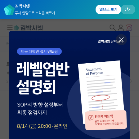
김박사넷
앱으로 보기
닫기
푸시 알림으로 소식을 빠르게
커뮤니티 홈
자유 게시판(아무개랩)
대학원생 모집
퇴직 후 박사과정 진학?
국내대학원 정보
후회하는 카를 마르크스
연구실&오픈랩
2024.09.03
6
2352
커뮤니티
커뮤니티 홈
전체글보기
베스트 게시판
IF 명예의전당