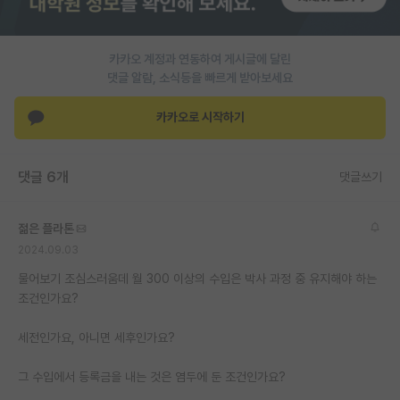
PI 전용 게시판
카카오 계정과 연동하여 게시글에 달린
인문사회 계열 게시판
댓글 알람, 소식등을 빠르게 받아보세요
특수/전문대학원 게시판
카카오로 시작하기
반도체/AI 게시판
장학금/장학생 게시판
댓글 6개
댓글쓰기
학술 정보 게시판
젊은 플라톤
홍보 게시판
2024.09.03
커리어
물어보기 조심스러움데 월 300 이상의 수입은 박사 과정 중 유지해야 하는
조건인가요?
유학교육
세전인가요, 아니면 세후인가요?
이벤트
그 수입에서 등록금을 내는 것은 염두에 둔 조건인가요?
반도체 아카데미