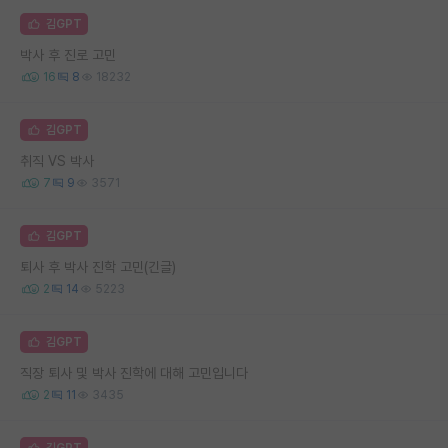
김GPT
박사 후 진로 고민
16
8
18232
김GPT
취직 VS 박사
7
9
3571
김GPT
퇴사 후 박사 진학 고민(긴글)
2
14
5223
김GPT
직장 퇴사 및 박사 진학에 대해 고민입니다
2
11
3435
김GPT