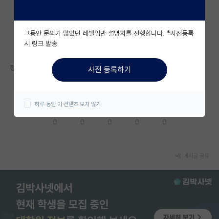
자유 게시판(아무개랩)
그동안 문의가 많았던 레벨업반 설명회를 진행합니다. *사전등록
미국 유학 게시판
시 링크 발송
미국 대학원 합격 후기 게시판
펑
사전 등록하기
대학원생 모집 게시판
대학원 합격 후기 게시판
하루 동안 이 컨텐츠 보지 않기
응원해요
공감해요
추천해요
궁금해요
별로에요
연구실(PI) 홍보 게시판
0
0
0
0
0
석박사 채용 정보 게시판
임용 정보 게시판
게시글 공유
학부 인턴 게시판
취업 게시판
임용 후기 게시판