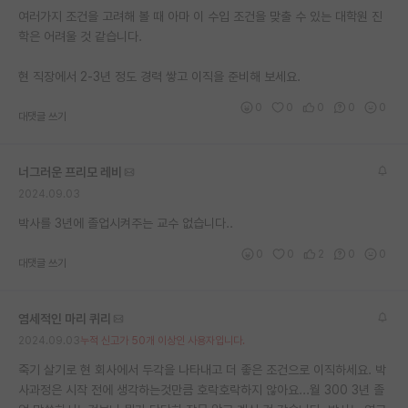
여러가지 조건을 고려해 볼 때 아마 이 수입 조건을 맞출 수 있는 대학원 진
재팬라운지 🌸
학은 어려울 것 같습니다.
현 직장에서 2-3년 정도 경력 쌓고 이직을 준비해 보세요.
0
0
0
0
0
대댓글 쓰기
너그러운 프리모 레비
2024.09.03
박사를 3년에 졸업시켜주는 교수 없습니다..
0
0
2
0
0
대댓글 쓰기
염세적인 마리 퀴리
2024.09.03
누적 신고가 50개 이상인 사용자입니다.
죽기 살기로 현 회사에서 두각을 나타내고 더 좋은 조건으로 이직하세요. 박
사과정은 시작 전에 생각하는것만큼 호락호락하지 않아요...월 300 3년 졸