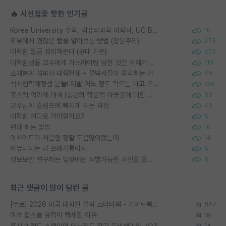
🔥 시선집중 핫한 인기글
Korea University 수학, 컴퓨터과학 이학사, UC Berkeley 산업공학 대학원 공학박사가 되는 것은 쉽지 않겠죠?
10
외부에서 괜찮은 랩을 알아보는 방법 (장문주의)
275
대학원 월급 정리해준다 (공대 기준)
275
대학원생들 교수에게 가스라이팅 당한 것은 이해가 갑니다. 안타깝네요.
119
소재분야 석박사 대학원생 + 물박사들이 착각하는 거
76
석사입학예정생 분들! 제발 어느 정도 각오는 하고 오세요.
156
포스텍 억까에 대해 (동문의 학문적 아웃풋에 대한 반박)
50
교수님이 슬럼프에 빠지게 되는 과정
40
대학원 어디로 가야할까요?
5
편애 하는 방법
16
이사이트가 처음엔 정말 도움많이됐는데
14
커뮤니티는 다 쓰레기통이지
6
정보보안 연구하는 입장에선 식별가능한 사진을 올리는건 비추이긴함
6
최근 댓글이 많이 달린 글
[무료] 2026 미국 대학원 유학 스타터팩 - 가이드북 & 합격자 컨택메일 템플릿
647
미박 탑스쿨 유학이 빡세진 이유
19
혹시 이정도 스펙이면 어느정도 잡고 준비해야하나요?
14