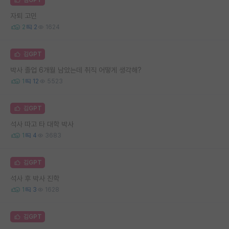
자퇴 고민
2
2
1624
김GPT
박사 졸업 6개월 남았는데 취직 어떻게 생각해?
1
12
5523
김GPT
석사 따고 타 대학 박사
1
4
3683
김GPT
석사 후 박사 진학
1
3
1628
김GPT