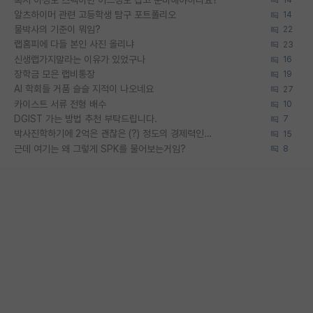
알츠하이머 관련 고등학생 탐구 포트폴리오
14
물박사의 기준이 뭐임?
22
랩홈피에 다들 본인 사진 올리냐
23
신생랩가지말라는 이유가 있었구나
16
장학금 모은 랩비통장
19
AI 학회들 거품 슬슬 지적이 나오네요
27
카이스트 서류 전형 배수
10
DGIST 가는 방법 추천 부탁드립니다.
7
박사진학하기에 2억은 괜찮은 (?) 정도의 경제력인가요
15
근데 여기는 왜 그렇게 SPK를 물어보는거임?
8