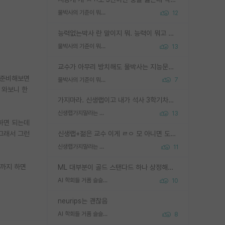
물박사의 기준이 뭐임?
12
능력없는박사 란 말이지 뭐. 능력이 뭐고 능력이 있다는게 뭔지는 사람마다 기준이 다르니까 얘기해봐야 서로 자기 기준만 얘기해서 논쟁이 끝이 안나고. 주위에서 능력있고 야심있는 신입생이 교수가 유의미한 피드백을 아예 안주면서 제대로된 과제에 참여해볼 기회도 제공하지 않고 잡일 뺑뺑이만 돌려서 맨날 단순작업만 하면서 밤새다가 눈빛이 점점 죽어가는걸 본 사람은 물박사는 교수탓이라고 하고, 교수는 이것저것 알려도 주고 기회도 주고 사수 동기 붙여주면서 어떻게든 끌고가려고 하는데 본인이 매일 뺀질거리면서 출근 하는둥마는둥 하다가 기껏 와서도 폰이나 쳐다보다가 실험 망치고 저녁약속있어서 먼저 가볼게요~ 하는걸 본 사람은 물박사는 본인탓이라고 함.
물박사의 기준이 뭐임?
13
교수가 아무리 방치해도 물박사는 지능문제고 본인 의지 문제임. 만물 교수탓 하는 애들이 이상한거임.
 준비해보면
물박사의 기준이 뭐임?
7
 와보니 한
가지마라. 신생랩이고 내가 석사 3학기차인데 최고참인데 나도 아무것도 모르는데 교수가 후배들 왜 논문 교육 안시키냐. 논문 왜 안 써오냐 닦달한다
신생랩가지말라는 이유가 있었구나
13
하면 되는데
그래서 그런
신생랩+젊은 교수 이게 ㄹㅇ 모 아니면 도인듯.
신생랩가지말라는 이유가 있었구나
11
사까지 하면
ML 대부분이 골드 스탠다드 하나 상정해놓고 (벤치마크 데이터셋이 여러 개면 여러 개 상정) 그거 얼마나 잘 맞추나 싸움임 가끔 번뜩이는 설계 철학을 보여주는 논문들도 있지만 대부분 그거 성적 얼마나 더 올리느라에 혈안이 되어 있는 측면이 잇음
AI 학회들 거품 슬슬 지적이 나오네요
10
neurips는 괜찮음
AI 학회들 거품 슬슬 지적이 나오네요
8