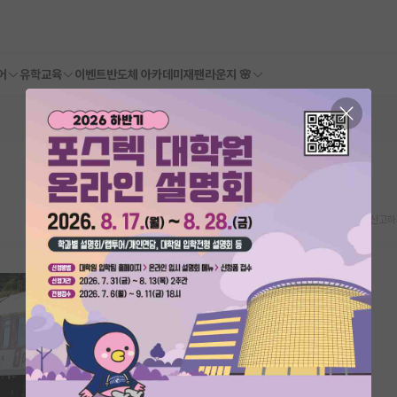
어
유학교육
이벤트
반도체 아카데미
재팬라운지 🌸
스크랩
신고하