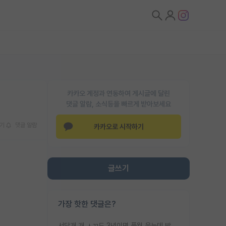
카카오 계정과 연동하여 게시글에 달린
댓글 알람, 소식등을 빠르게 받아보세요
기
댓글 알람
카카오로 시작하기
글쓰기
가장 핫한 댓글은?
서당개 개 ㅅㄲ도 3년이면 풍월 읊는데 박사 5년 이상 대리고 있으면서 물된건 교수 탓 맞는ㄱ게 거기가 서당이 아니란 소리임