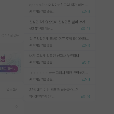
open ai가 ai대장아님? 그럼 쟤가 하는 말이 다 맞겠네
AI 학회들 거품 슬슬 지적이 나오네요
8
신생랩 1기 출신인데 신생랩은 줠라 무거운 바벨 같은거임. 들면 대박인데 못들면 깔려 죽음. 아무도 알려주지 않는 환경에서 자생해야하지만, 일단 살아남았다면 그 어떤 사람보다 악착같고 생존력 높은 사람으로 거듭날 수 있음
신생랩가지말라는 이유가 있었구나
13
게시글 공유
뭐 토익같은게 되버린거죠 토익 900이라고 영어잘하는건 아닙니다만 잘하는사람은 다 900을 넘는 그런
AI 학회들 거품 슬슬 지적이 나오네요
9
내가 그렇게 말할땐 신고나 누르더니
AI 학회들 거품 슬슬 지적이 나오네요
11
ㅋㅋㅋㅋㅋㅋ ㅠㅠ 그래서 일단 유명해지는게 중요한거같습니다
AI 학회들 거품 슬슬 지적이 나오네요
8
댓글쓰기
32살에도 이런 질문을 하는군요...?
박사진학하기에 2억은 괜찮은 (?) 정도의 경제력인가요
16