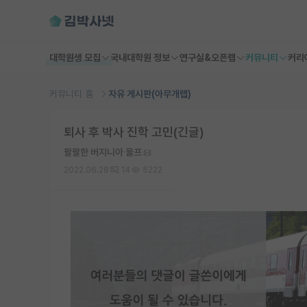
대학원생 모집
국내대학원 정보
연구실&오픈랩
커뮤니티
커리
커뮤니티 홈
자유 게시판(아무개랩)
퇴사 후 박사 진학 고민(긴글)
팔팔한 버지니아 울프
2022.06.28
14
5222