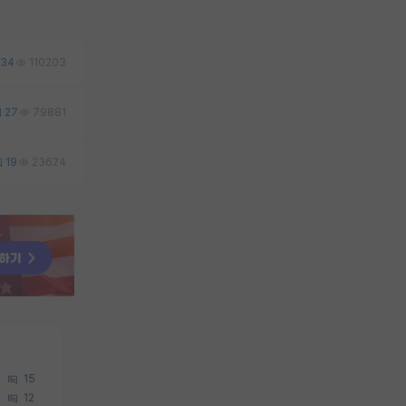
34
110203
27
79881
19
23624
15
12