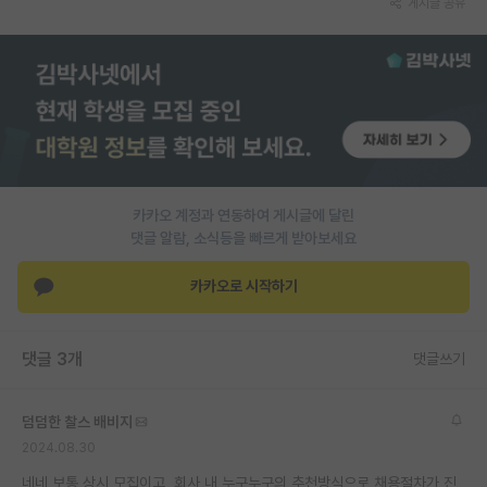
게시글 공유
PI 전용 게시판
인문사회 계열 게시판
특수/전문대학원 게시판
반도체/AI 게시판
장학금/장학생 게시판
카카오 계정과 연동하여 게시글에 달린
댓글 알람, 소식등을 빠르게 받아보세요
학술 정보 게시판
카카오로 시작하기
홍보 게시판
커리어
댓글 3개
댓글쓰기
유학교육
덤덤한 찰스 배비지
이벤트
2024.08.30
반도체 아카데미
네네 보통 상시 모집이고, 회사 내 누구누구의 추천방식으로 채용절차가 진