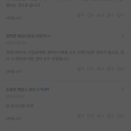
행되는 것으로 압니다
재팬라운지 🌸
0
0
0
0
0
대댓글 쓰기
침착한 레오나르도 다빈치
2024.08.30
프레시박사는 신입공채와 경력수시채용 모두 진행가능한 경우가 많고요, 입
사 시 학위에 대한 경력 모두 인정됩니다.
0
0
0
0
0
대댓글 쓰기
조용한 제임스 와트
작성자
2024.08.31
답 감사드립니다!!
0
0
0
0
0
대댓글 쓰기