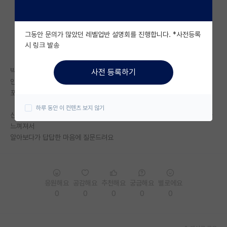
자유 게시판(아무개랩)
그동안 문의가 많았던 레벨업반 설명회를 진행합니다. *사전등록
미국 유학 게시판
시 링크 발송
미국 대학원 합격 후기 게시판
박사는 대부분 경력직으로 지원해서
사전 등록하기
대학원생 모집 게시판
인적성이나 어학성적을 따로 요구하지 않는다고 하는데,
포닥 경력이 없는 프레시박사도 이에 해당하는 부분인지 궁금합니다.
대학원 합격 후기 게시판
하루 동안 이 컨텐츠 보지 않기
신입 공채 관련 정보는 쉽게 찾을 수 있는데, 박사 채용 관련 정보는 한계가
연구실(PI) 홍보 게시판
느껴져서
알아보다가 답답한 마음에 질문드려요
석박사 채용 정보 게시판
임용 정보 게시판
학부 인턴 게시판
응원해요
공감해요
추천해요
궁금해요
별로에요
0
0
0
0
0
취업 게시판
임용 후기 게시판