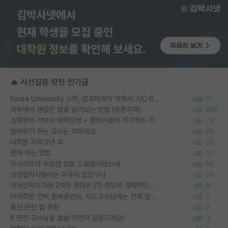
🔥 시선집중 핫한 인기글
Korea University 수학, 컴퓨터과학 이학사, UC Berkeley 산업공학 대학원 공학박사가 되는 것은 쉽지 않겠죠?
11
외부에서 괜찮은 랩을 알아보는 방법 (장문주의)
280
소재분야 석박사 대학원생 + 물박사들이 착각하는 거
79
말바꾸기 하는 교수는 피하세요
55
대학원 자퇴 2년 후
111
편애 하는 방법
17
이사이트가 처음엔 정말 도움많이됐는데
16
신생랩가지말라는 이유가 있었구나
20
박사진학하기에 2억은 괜찮은 (?) 정도의 경제력인가요
9
타대학원 컨텍 준비중인데, 지도교수님께는 언제 말씀드려야 할까요?
2
통신 관련 랩 추천
3
K 전전 교수님들 랩실 어떤지 질문드려요!
3