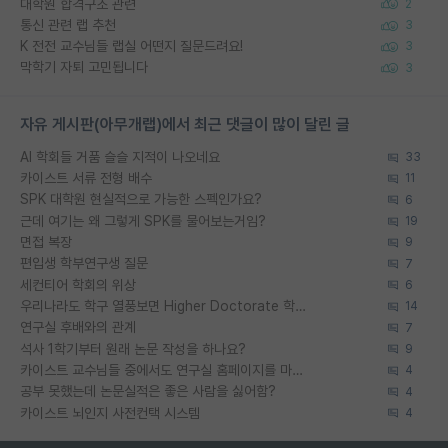
대학원 합격구조 관련
2
통신 관련 랩 추천
3
K 전전 교수님들 랩실 어떤지 질문드려요!
3
막학기 자퇴 고민됩니다
3
자유 게시판(아무개랩)에서 최근 댓글이 많이 달린 글
AI 학회들 거품 슬슬 지적이 나오네요
33
카이스트 서류 전형 배수
11
SPK 대학원 현실적으로 가능한 스펙인가요?
6
근데 여기는 왜 그렇게 SPK를 물어보는거임?
19
면접 복장
9
편입생 학부연구생 질문
7
세컨티어 학회의 위상
6
우리나라도 학구 열풍보면 Higher Doctorate 학위가 필요하다고 봅니다.
14
연구실 후배와의 관계
7
석사 1학기부터 원래 논문 작성을 하나요?
9
카이스트 교수님들 중에서도 연구실 홈페이지를 마련 안 하신 분들이 계시던데
4
공부 못했는데 논문실적은 좋은 사람을 싫어함?
4
카이스트 뇌인지 사전컨택 시스템
4