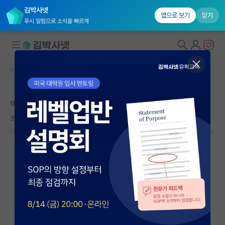
김박사넷
앱으로 보기
닫기
푸시 알림으로 소식을 빠르게
커뮤니티 홈
자유 게시판(아무개랩)
대학원생 모집
박사 취직 시 경력 질문
국내대학원 정보
조용한 제임스 와트
연구실&오픈랩
2024.08.30
3
1276
커뮤니티
커뮤니티 홈
전체글보기
베스트 게시판
IF 명예의전당