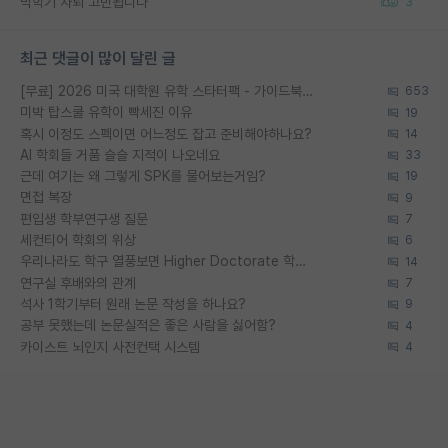
막학기 자퇴 고민됩니다
3
최근 댓글이 많이 달린 글
[무료] 2026 미국 대학원 유학 스타터팩 - 가이드북 & 합격자 컨택메일 템플릿
653
미박 탑스쿨 유학이 빡세진 이유
19
혹시 이정도 스펙이면 어느정도 잡고 준비해야하나요?
14
AI 학회들 거품 슬슬 지적이 나오네요
33
근데 여기는 왜 그렇게 SPK를 물어보는거임?
19
면접 복장
9
편입생 학부연구생 질문
7
세컨티어 학회의 위상
6
우리나라도 학구 열풍보면 Higher Doctorate 학위가 필요하다고 봅니다.
14
연구실 후배와의 관계
7
석사 1학기부터 원래 논문 작성을 하나요?
9
공부 못했는데 논문실적은 좋은 사람을 싫어함?
4
카이스트 뇌인지 사전컨택 시스템
4