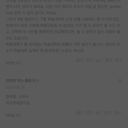
연구실 구성원도 모르고 교수가 직접 1저자면, 논문인지, invited talk인지
재팬라운지 🌸
뭔지 너무 경우가 많네요. 다른 저자 제끼고 교수가 직접 갈 정도면, works
hop 같은 거 일거 같기도 하네요.
그리고 4월 출판이고, 7월 학술대회면 논문 제출 시점에는 둘 다 아무것도
정해지지 않은 시점에 제출되었을 거 같은데, 이건 둘 다 문제가 될 수도 있
고, 양쪽에 이 사안을 명확하게 언급했었다면, 둘 다 문제가 없는 상황이 될
수도 있습니다.
학술대회가 별 의미없는 학술대회일 확률이 가장 높다고 봅니다. 심지어 교
수가 학술대회 실적이 왜 필요하죠? 논문도 아닌데.
0
0
3
0
1
대댓글 쓰기
만만한 막스 플랑크
2024.08.29
랩바랩, 사바사
아무문제없어요
0
0
1
0
0
대댓글 쓰기