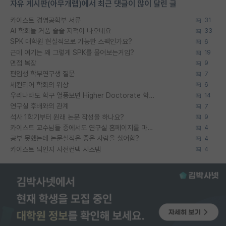
자유 게시판(아무개랩)에서 최근 댓글이 많이 달린 글
카이스트 경영공학부 서류
31
AI 학회들 거품 슬슬 지적이 나오네요
33
SPK 대학원 현실적으로 가능한 스펙인가요?
6
근데 여기는 왜 그렇게 SPK를 물어보는거임?
19
면접 복장
9
편입생 학부연구생 질문
7
세컨티어 학회의 위상
6
우리나라도 학구 열풍보면 Higher Doctorate 학위가 필요하다고 봅니다.
14
연구실 후배와의 관계
7
석사 1학기부터 원래 논문 작성을 하나요?
9
카이스트 교수님들 중에서도 연구실 홈페이지를 마련 안 하신 분들이 계시던데
4
공부 못했는데 논문실적은 좋은 사람을 싫어함?
4
카이스트 뇌인지 사전컨택 시스템
4