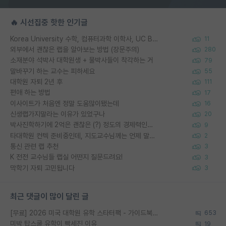
🔥 시선집중 핫한 인기글
Korea University 수학, 컴퓨터과학 이학사, UC Berkeley 산업공학 대학원 공학박사가 되는 것은 쉽지 않겠죠?
11
외부에서 괜찮은 랩을 알아보는 방법 (장문주의)
280
소재분야 석박사 대학원생 + 물박사들이 착각하는 거
79
말바꾸기 하는 교수는 피하세요
55
대학원 자퇴 2년 후
111
편애 하는 방법
17
이사이트가 처음엔 정말 도움많이됐는데
16
신생랩가지말라는 이유가 있었구나
20
박사진학하기에 2억은 괜찮은 (?) 정도의 경제력인가요
9
타대학원 컨텍 준비중인데, 지도교수님께는 언제 말씀드려야 할까요?
2
통신 관련 랩 추천
3
K 전전 교수님들 랩실 어떤지 질문드려요!
3
막학기 자퇴 고민됩니다
3
최근 댓글이 많이 달린 글
[무료] 2026 미국 대학원 유학 스타터팩 - 가이드북 & 합격자 컨택메일 템플릿
653
미박 탑스쿨 유학이 빡세진 이유
19