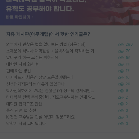
자유 게시판(아무개랩)에서 핫한 인기글은?
외부에서 괜찮은 랩을 알아보는 방법 (장문주의)
280
소재분야 석박사 대학원생 + 물박사들이 착각하는 거
79
말바꾸기 하는 교수는 피하세요
55
대학원 자퇴 2년 후
111
편애 하는 방법
17
이사이트가 처음엔 정말 도움많이됐는데
16
신생랩가지말라는 이유가 있었구나
20
박사진학하기에 2억은 괜찮은 (?) 정도의 경제력인가요
9
타대학원 컨텍 준비중인데, 지도교수님께는 언제 말씀드려야 할까요?
2
대학원 합격구조 관련
2
통신 관련 랩 추천
3
K 전전 교수님들 랩실 어떤지 질문드려요!
3
막학기 자퇴 고민됩니다
3