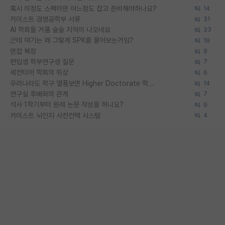
혹시 이정도 스펙이면 어느정도 잡고 준비해야하나요?
14
카이스트 경영공학부 서류
31
AI 학회들 거품 슬슬 지적이 나오네요
33
근데 여기는 왜 그렇게 SPK를 물어보는거임?
19
면접 복장
9
편입생 학부연구생 질문
7
세컨티어 학회의 위상
6
우리나라도 학구 열풍보면 Higher Doctorate 학위가 필요하다고 봅니다.
14
연구실 후배와의 관계
7
석사 1학기부터 원래 논문 작성을 하나요?
9
카이스트 뇌인지 사전컨택 시스템
4