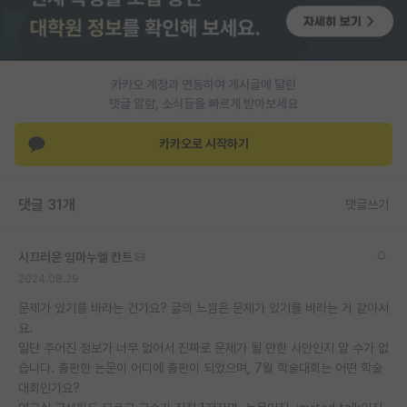
PI 전용 게시판
인문사회 계열 게시판
카카오 계정과 연동하여 게시글에 달린
특수/전문대학원 게시판
댓글 알람, 소식등을 빠르게 받아보세요
반도체/AI 게시판
카카오로 시작하기
장학금/장학생 게시판
댓글 31개
댓글쓰기
학술 정보 게시판
홍보 게시판
시끄러운 임마누엘 칸트
2024.08.29
커리어
문제가 있기를 바라는 건가요? 글의 느낌은 문제가 있기를 바라는 거 같아서
유학교육
요.
일단 주어진 정보가 너무 없어서 진짜로 문제가 될 만한 사안인지 알 수가 없
이벤트
습니다. 출판한 논문이 어디에 출판이 되었으며, 7월 학술대회는 어떤 학술
대회인가요?
반도체 아카데미