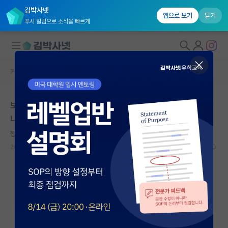
김박사넷
앱으로 보기
닫기
푸시 알림으로 소식을 빠르게
커뮤니티 홈
자유 게시판(아무개랩)
대학원생 모집
보통 저널 출판된 내용을 이후에 학회에 발표하지 않지 않
국내대학원 정보
나요?
연구실&오픈랩
행복한 프랜시스 베이컨
커뮤니티
2024.08.29
31
5223
커뮤니티 홈
전체글보기
베스트 게시판
IF 명예의전당