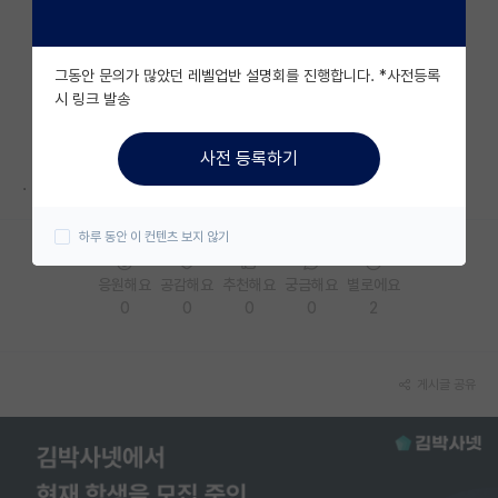
자유 게시판(아무개랩)
그동안 문의가 많았던 레벨업반 설명회를 진행합니다. *사전등록
미국 유학 게시판
시 링크 발송
미국 대학원 합격 후기 게시판
사전 등록하기
대학원생 모집 게시판
.
대학원 합격 후기 게시판
하루 동안 이 컨텐츠 보지 않기
연구실(PI) 홍보 게시판
응원해요
공감해요
추천해요
궁금해요
별로에요
0
0
0
0
2
석박사 채용 정보 게시판
임용 정보 게시판
게시글 공유
학부 인턴 게시판
취업 게시판
임용 후기 게시판