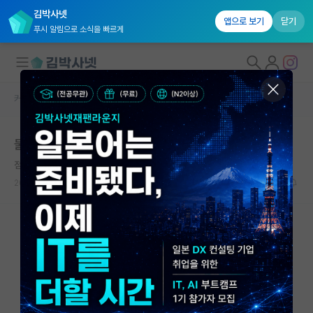
김박사넷
앱으로 보기
닫기
푸시 알림으로 소식을 빠르게
커뮤니티 홈
자유 게시판(아무개랩)
대학원생 모집
물 산업
국내대학원 정보
점잖은 라이프니츠
연구실&오픈랩
2024.08.29
0
655
커뮤니티
커뮤니티 홈
전체글보기
베스트 게시판
IF 명예의전당