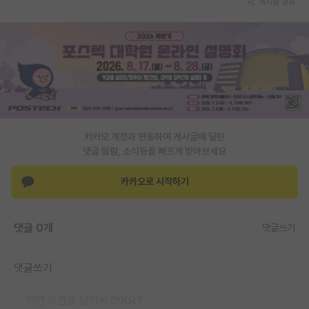
게시글 공유
PI 전용 게시판
인문사회 계열 게시판
특수/전문대학원 게시판
반도체/AI 게시판
장학금/장학생 게시판
카카오 계정과 연동하여 게시글에 달린
댓글 알람, 소식등을 빠르게 받아보세요
학술 정보 게시판
카카오로 시작하기
홍보 게시판
커리어
댓글 0개
댓글쓰기
유학교육
댓글쓰기
이벤트
반도체 아카데미