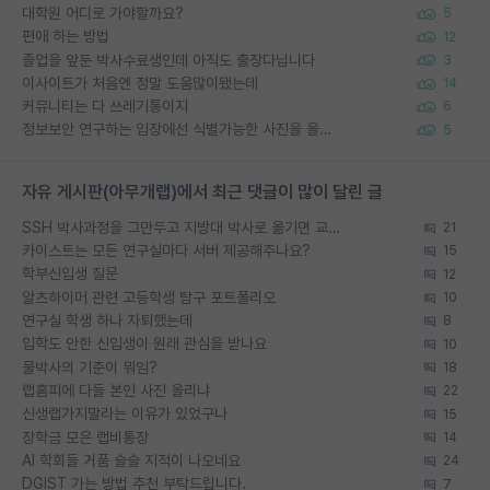
대학원 어디로 가야할까요?
5
편애 하는 방법
12
졸업을 앞둔 박사수료생인데 아직도 출장다닙니다
3
이사이트가 처음엔 정말 도움많이됐는데
14
커뮤니티는 다 쓰레기통이지
6
정보보안 연구하는 입장에선 식별가능한 사진을 올리는건 비추이긴함
5
자유 게시판(아무개랩)에서 최근 댓글이 많이 달린 글
SSH 박사과정을 그만두고 지방대 박사로 옮기면 교수의 꿈은 끝일까요?
21
카이스트는 모든 연구실마다 서버 제공해주나요?
15
학부신입생 질문
12
알츠하이머 관련 고등학생 탐구 포트폴리오
10
연구실 학생 하나 자퇴했는데
8
입학도 안한 신입생이 원래 관심을 받나요
10
물박사의 기준이 뭐임?
18
랩홈피에 다들 본인 사진 올리냐
22
신생랩가지말라는 이유가 있었구나
15
장학금 모은 랩비통장
14
AI 학회들 거품 슬슬 지적이 나오네요
24
DGIST 가는 방법 추천 부탁드립니다.
7