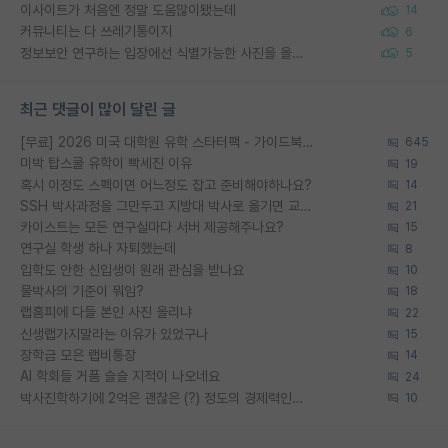
이사이트가 처음엔 정말 도움많이됐는데
14
커뮤니티는 다 쓰레기통이지
6
정보보안 연구하는 입장에선 식별가능한 사진을 올리는건 비추이긴함
5
최근 댓글이 많이 달린 글
[무료] 2026 미국 대학원 유학 스타터팩 - 가이드북 & 합격자 컨택메일 템플릿
645
미박 탑스쿨 유학이 빡세진 이유
19
혹시 이정도 스펙이면 어느정도 잡고 준비해야하나요?
14
SSH 박사과정을 그만두고 지방대 박사로 옮기면 교수의 꿈은 끝일까요?
21
카이스트는 모든 연구실마다 서버 제공해주나요?
15
연구실 학생 하나 자퇴했는데
8
입학도 안한 신입생이 원래 관심을 받나요
10
물박사의 기준이 뭐임?
18
랩홈피에 다들 본인 사진 올리냐
22
신생랩가지말라는 이유가 있었구나
15
장학금 모은 랩비통장
14
AI 학회들 거품 슬슬 지적이 나오네요
24
박사진학하기에 2억은 괜찮은 (?) 정도의 경제력인가요
10