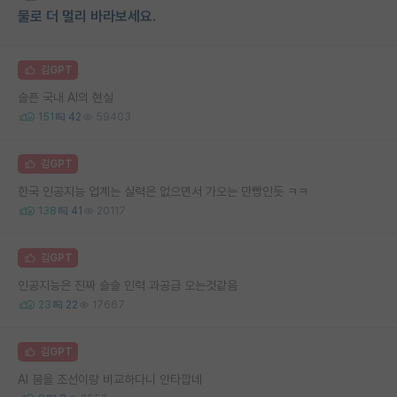
물로 더 멀리 바라보세요.
김GPT
슬픈 국내 AI의 현실
151
42
59403
김GPT
한국 인공지능 업계는 실력은 없으면서 가오는 만빵인듯 ㅋㅋ
138
41
20117
김GPT
인공지능은 진짜 슬슬 인력 과공급 오는것같음
23
22
17667
김GPT
AI 붐을 조선이랑 비교하다니 안타깝네