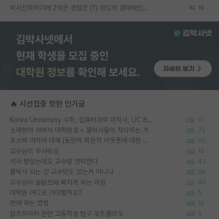
박사진학하기에 2억은 괜찮은 (?) 정도의 경제력인가요
10
🔥 시선집중 핫한 인기글
Korea University 수학, 컴퓨터과학 이학사, UC Berkeley 산업공학 대학원 공학박사가 되는 것은 쉽지 않겠죠?
10
소재분야 석박사 대학원생 + 물박사들이 착각하는 거
72
포스텍 억까에 대해 (동문의 학문적 아웃풋에 대한 반박)
50
교수님이 무서워요
16
석사 받았는데도 교수랑 연락한다.
43
물박사 되는 건 교수탓도 있는거 아니냐
29
교수님이 슬럼프에 빠지게 되는 과정
40
대학원 어디로 가야할까요?
5
편애 하는 방법
12
알츠하이머 관련 고등학생 탐구 포트폴리오
5