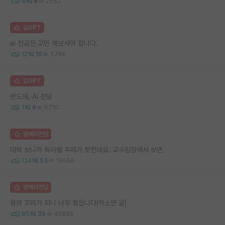
8
8
2552
김GPT
ai 전공은 고민 해보셔야 합니다.
12
10
5796
김GPT
반도체, AI 전망
1
9
6710
명예의전당
대략 보니까 워라밸 주제가 핫한데요. 교수입장에서 보면,
124
53
19658
명예의전당
용의 꼬리가 되니 너무 힘듭니다(하소연 글)
85
39
40995