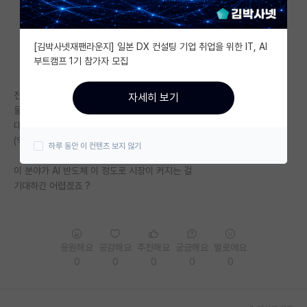
자유 게시판(아무개랩)
[김박사넷재팬라운지] 일본 DX 컨설팅 기업 취업을 위한 IT, AI
미국 유학 게시판
부트캠프 1기 참가자 모집
미국 대학원 합격 후기 게시판
전국에서
자세히 보기
대학원생 모집 게시판
물을 국가단위로 체계적으로 관리하는 곳이
대구 달성군 밖에 없습니다
대학원 합격 후기 게시판
(약 4천억 규모 물 클러스터 단지)
하루 동안 이 컨텐츠 보지 않기
연구실(PI) 홍보 게시판
이 분야가 AI 반도체 이 정도로 시장이 커지는 걸
기대하긴 어렵겠죠 ?
석박사 채용 정보 게시판
임용 정보 게시판
학부 인턴 게시판
응원해요
공감해요
추천해요
궁금해요
별로에요
0
0
0
0
0
취업 게시판
임용 후기 게시판