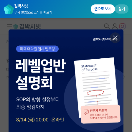
김박사넷
앱으로 보기
닫기
푸시 알림으로 소식을 빠르게
커뮤니티 홈
자유 게시판(아무개랩)
대학원생 모집
컴퓨터 비전 세부 분야
국내대학원 정보
다정한 제인 오스틴
연구실&오픈랩
2024.08.23
0
2011
커뮤니티
커뮤니티 홈
전체글보기
베스트 게시판
IF 명예의전당