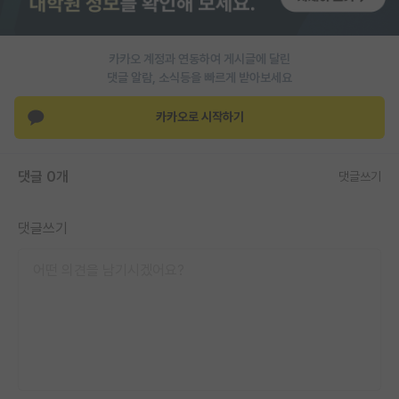
PI 전용 게시판
카카오 계정과 연동하여 게시글에 달린
인문사회 계열 게시판
댓글 알람, 소식등을 빠르게 받아보세요
특수/전문대학원 게시판
카카오로 시작하기
반도체/AI 게시판
장학금/장학생 게시판
댓글 0개
댓글쓰기
학술 정보 게시판
댓글쓰기
홍보 게시판
커리어
유학교육
이벤트
반도체 아카데미