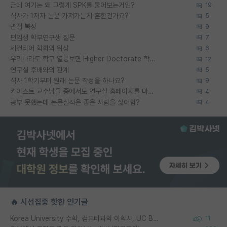
근데 여기는 왜 그렇게 SPK를 물어보는거임?
19
석사가 1저자 논문 가져가는게 흔한건가요?
5
면접 복장
9
편입생 학부연구생 질문
7
세컨티어 학회의 위상
6
우리나라도 학구 열풍보면 Higher Doctorate 학위가 필요하다고 봅니다.
12
연구실 후배와의 관계
5
석사 1학기부터 원래 논문 작성을 하나요?
9
카이스트 교수님들 중에서도 연구실 홈페이지를 마련 안 하신 분들이 계시던데
4
공부 못했는데 논문실적은 좋은 사람을 싫어함?
4
🔥 시선집중 핫한 인기글
Korea University 수학, 컴퓨터과학 이학사, UC Berkeley 산업공학 대학원 공학박사가 되는 것은 쉽지 않겠죠?
11