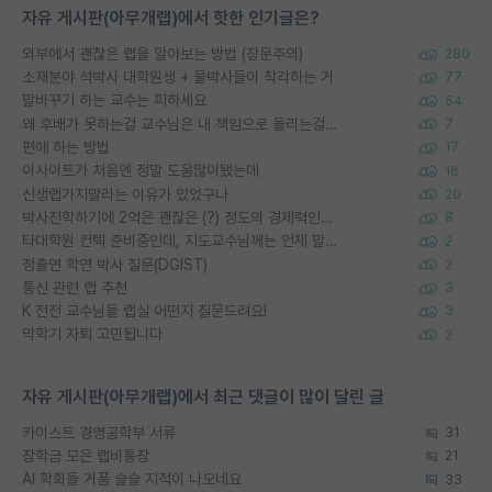
자유 게시판(아무개랩)에서 핫한 인기글은?
외부에서 괜찮은 랩을 알아보는 방법 (장문주의)
280
소재분야 석박사 대학원생 + 물박사들이 착각하는 거
77
말바꾸기 하는 교수는 피하세요
54
왜 후배가 못하는걸 교수님은 내 책임으로 돌리는걸까요?
7
편애 하는 방법
17
이사이트가 처음엔 정말 도움많이됐는데
16
신생랩가지말라는 이유가 있었구나
20
박사진학하기에 2억은 괜찮은 (?) 정도의 경제력인가요
8
타대학원 컨텍 준비중인데, 지도교수님께는 언제 말씀드려야 할까요?
2
정출연 학연 박사 질문(DGIST)
2
통신 관련 랩 추천
3
K 전전 교수님들 랩실 어떤지 질문드려요!
3
막학기 자퇴 고민됩니다
2
자유 게시판(아무개랩)에서 최근 댓글이 많이 달린 글
카이스트 경영공학부 서류
31
장학금 모은 랩비통장
21
AI 학회들 거품 슬슬 지적이 나오네요
33