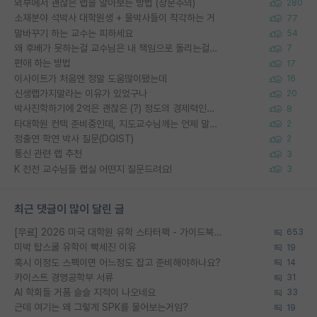
외부에서 괜찮은 랩을 알아보는 방법 (장문주의)
280
소재분야 석박사 대학원생 + 물박사들이 착각하는 거
77
말바꾸기 하는 교수는 피하세요
54
왜 후배가 못하는걸 교수님은 내 책임으로 돌리는걸까요?
7
편애 하는 방법
17
이사이트가 처음엔 정말 도움많이됐는데
16
신생랩가지말라는 이유가 있었구나
20
박사진학하기에 2억은 괜찮은 (?) 정도의 경제력인가요
8
타대학원 컨텍 준비중인데, 지도교수님께는 언제 말씀드려야 할까요?
2
정출연 학연 박사 질문(DGIST)
2
통신 관련 랩 추천
3
K 전전 교수님들 랩실 어떤지 질문드려요!
3
최근 댓글이 많이 달린 글
[무료] 2026 미국 대학원 유학 스타터팩 - 가이드북 & 합격자 컨택메일 템플릿
653
미박 탑스쿨 유학이 빡세진 이유
19
혹시 이정도 스펙이면 어느정도 잡고 준비해야하나요?
14
카이스트 경영공학부 서류
31
AI 학회들 거품 슬슬 지적이 나오네요
33
근데 여기는 왜 그렇게 SPK를 물어보는거임?
19