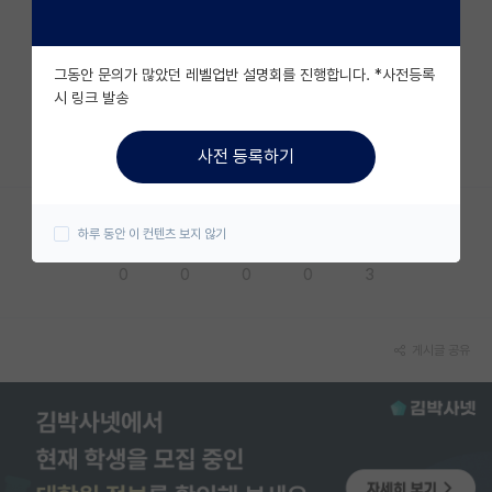
자유 게시판(아무개랩)
그동안 문의가 많았던 레벨업반 설명회를 진행합니다. *사전등록
미국 유학 게시판
시 링크 발송
미국 대학원 합격 후기 게시판
사전 등록하기
대학원생 모집 게시판
대학원 합격 후기 게시판
하루 동안 이 컨텐츠 보지 않기
응원해요
공감해요
추천해요
궁금해요
별로에요
연구실(PI) 홍보 게시판
0
0
0
0
3
석박사 채용 정보 게시판
임용 정보 게시판
게시글 공유
학부 인턴 게시판
취업 게시판
임용 후기 게시판