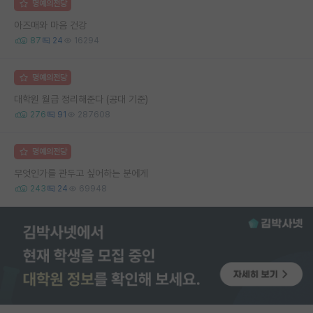
명예의전당
아즈매와 마음 건강
87
24
16294
명예의전당
대학원 월급 정리해준다 (공대 기준)
276
91
287608
명예의전당
무엇인가를 관두고 싶어하는 분에게
243
24
69948