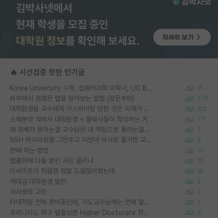
🔥 시선집중 핫한 인기글
Korea University 수학, 컴퓨터과학 이학사, UC Berkeley 산업공학 대학원 공학박사가 되는 것은 쉽지 않겠죠?
11
외부에서 괜찮은 랩을 알아보는 방법 (장문주의)
276
대학원생들 교수에게 가스라이팅 당한 것은 이해가 갑니다. 안타깝네요.
120
소재분야 석박사 대학원생 + 물박사들이 착각하는 거
77
왜 후배가 못하는걸 교수님은 내 책임으로 돌리는걸까요?
7
SSH 박사과정을 그만두고 지방대 박사로 옮기면 교수의 꿈은 끝일까요?
9
편애 하는 방법
17
랩홈피에 다들 본인 사진 올리냐
13
이사이트가 처음엔 정말 도움많이됐는데
16
역대급 대학원생 빌런
2
석사생의 고민
2
타대학원 컨텍 준비중인데, 지도교수님께는 언제 말씀드려야 할까요?
2
우리나라도 학구 열풍보면 Higher Doctorate 학위가 필요하다고 봅니다.
3