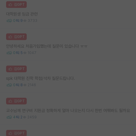
김GPT
대학원생 임금 관련
0
9
3733
김GPT
안녕하세요 처음가입했는데 질문이 있습니다 ㅠㅠ
0
5
1047
김GPT
spk 대학원 진학 학점/석차 질문드립니다.
0
8
2146
김GPT
교수님께 연구비 지원금 정확하게 얼마 나오는지 다시 한번 여쭤봐도 될까요
4
2
2459
김GPT