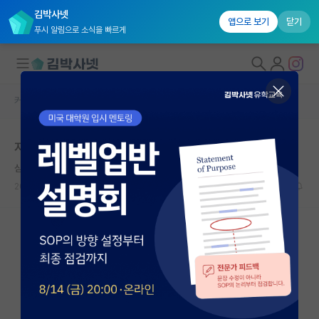
김박사넷
앱으로 보기
닫기
푸시 알림으로 소식을 빠르게
커뮤니티 홈
자유 게시판(아무개랩)
대학원생 모집
자대 장학금
국내대학원 정보
심심한 제임스 와트
연구실&오픈랩
2024.08.18
0
1135
커뮤니티
커뮤니티 홈
전체글보기
베스트 게시판
IF 명예의전당