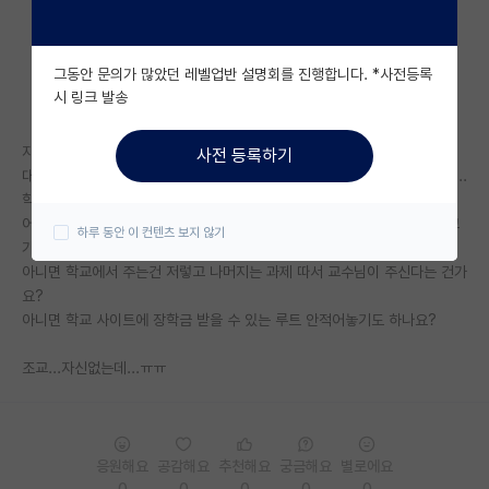
자유 게시판(아무개랩)
그동안 문의가 많았던 레벨업반 설명회를 진행합니다. *사전등록
미국 유학 게시판
시 링크 발송
미국 대학원 합격 후기 게시판
자대 갈 대학생입니다
사전 등록하기
대학원생 모집 게시판
대학원 장학금 찾아보니까 대학교 성적우수자는 2학기만 장학금 준다네요...
학석연계해도 등록금만 주고...
대학원 합격 후기 게시판
어디서 석사는 4학기동안 학교 돈안내고 다닌다는 말을 들었는데 저희학교
하루 동안 이 컨텐츠 보지 않기
가 특이한건가요?
연구실(PI) 홍보 게시판
아니면 학교에서 주는건 저렇고 나머지는 과제 따서 교수님이 주신다는 건가
요?
석박사 채용 정보 게시판
아니면 학교 사이트에 장학금 받을 수 있는 루트 안적어놓기도 하나요?
임용 정보 게시판
조교...자신없는데...ㅠㅠ
학부 인턴 게시판
취업 게시판
응원해요
공감해요
추천해요
궁금해요
별로에요
임용 후기 게시판
0
0
0
0
0