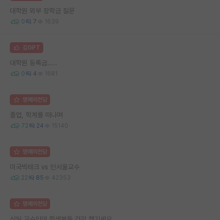
대학원 외부 장학금 질문
0
7
1639
김GPT
대학원 등록금.....
0
4
1681
명예의전당
졸업, 학계를 떠나며
72
24
15140
명예의전당
미국빅테크 vs 인서울교수
22
85
42353
명예의전당
신임 교수인데 학생분들 건강 챙기세요