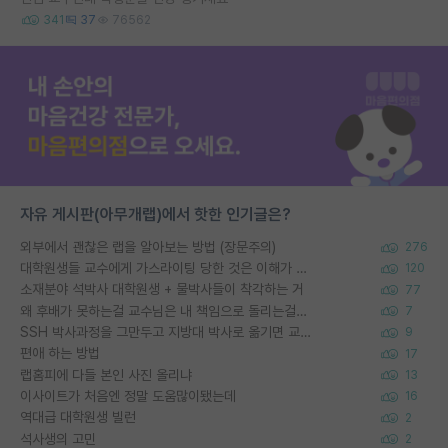
341
37
76562
자유 게시판(아무개랩)에서 핫한 인기글은?
외부에서 괜찮은 랩을 알아보는 방법 (장문주의)
276
대학원생들 교수에게 가스라이팅 당한 것은 이해가 갑니다. 안타깝네요.
120
소재분야 석박사 대학원생 + 물박사들이 착각하는 거
77
왜 후배가 못하는걸 교수님은 내 책임으로 돌리는걸까요?
7
SSH 박사과정을 그만두고 지방대 박사로 옮기면 교수의 꿈은 끝일까요?
9
편애 하는 방법
17
랩홈피에 다들 본인 사진 올리냐
13
이사이트가 처음엔 정말 도움많이됐는데
16
역대급 대학원생 빌런
2
석사생의 고민
2