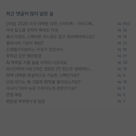
최근 댓글이 많이 달린 글
[무료] 2026 미국 대학원 유학 스타터팩 - 가이드북 & 합격자 컨택메일 템플릿
652
미박 탑스쿨 유학이 빡세진 이유
19
혹시 이정도 스펙이면 어느정도 잡고 준비해야하나요?
14
물박사의 기준이 뭐임?
22
신생랩가지말라는 이유가 있었구나
16
장학금 모은 랩비통장
21
AI 학회들 거품 슬슬 지적이 나오네요
32
박사진학하기에 2억은 괜찮은 (?) 정도의 경제력인가요
16
SPK 대학원 현실적으로 가능한 스펙인가요?
5
근데 여기는 왜 그렇게 SPK를 물어보는거임?
16
석사가 1저자 논문 가져가는게 흔한건가요?
5
면접 복장
5
편입생 학부연구생 질문
7