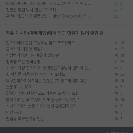
타대학원 컨텍 준비중인데, 지도교수님께는 언제 말씀드려야 할까요?
2
정출연 학연 박사 질문(DGIST)
2
우리나라도 학구 열풍보면 Higher Doctorate 학위가 필요하다고 봅니다.
3
자유 게시판(아무개랩)에서 최근 댓글이 많이 달린 글
알츠하이머 관련 고등학생 탐구 포트폴리오
14
물박사의 기준이 뭐임?
22
신생랩가지말라는 이유가 있었구나
16
장학금 모은 랩비통장
21
석박사 과정 합격하고, 컨택했던교수님이 연락이 안됩니다...
8
AI 학회들 거품 슬슬 지적이 나오네요
32
박사진학하기에 2억은 괜찮은 (?) 정도의 경제력인가요
16
논문 IF vs JCR
5
SPK 대학원 현실적으로 가능한 스펙인가요?
5
근데 여기는 왜 그렇게 SPK를 물어보는거임?
16
석사가 1저자 논문 가져가는게 흔한건가요?
5
면접 복장
5
편입생 학부연구생 질문
7