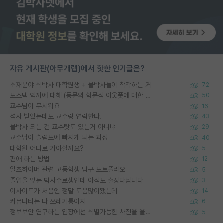
자유 게시판(아무개랩)에서 핫한 인기글은?
소재분야 석박사 대학원생 + 물박사들이 착각하는 거
72
포스텍 억까에 대해 (동문의 학문적 아웃풋에 대한 반박)
50
교수님이 무서워요
16
석사 받았는데도 교수랑 연락한다.
43
물박사 되는 건 교수탓도 있는거 아니냐
29
교수님이 슬럼프에 빠지게 되는 과정
40
대학원 어디로 가야할까요?
5
편애 하는 방법
12
알츠하이머 관련 고등학생 탐구 포트폴리오
5
졸업을 앞둔 박사수료생인데 아직도 출장다닙니다
3
이사이트가 처음엔 정말 도움많이됐는데
14
커뮤니티는 다 쓰레기통이지
6
정보보안 연구하는 입장에선 식별가능한 사진을 올리는건 비추이긴함
5