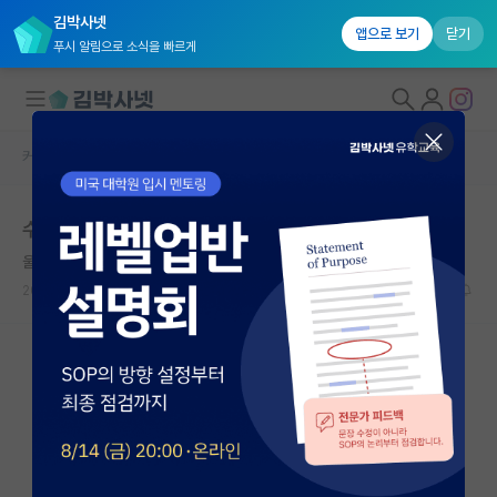
김박사넷
앱으로 보기
닫기
푸시 알림으로 소식을 빠르게
커뮤니티 홈
자유 게시판(아무개랩)
대학원생 모집
수학과 대학원
국내대학원 정보
울적한 루이 파스퇴르
연구실&오픈랩
2024.08.16
14
2898
커뮤니티
커뮤니티 홈
전체글보기
베스트 게시판
IF 명예의전당