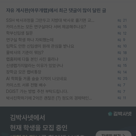
자유 게시판(아무개랩)에서 최근 댓글이 많이 달린 글
SSH 박사과정을 그만두고 지방대 박사로 옮기면 교수의 꿈은 끝일까요?
21
카이스트는 모든 연구실마다 서버 제공해주나요?
15
학부신입생 질문
12
연구실 학생 하나 자퇴했는데
9
입학도 안한 신입생이 원래 관심을 받나요
10
물박사의 기준이 뭐임?
18
랩홈피에 다들 본인 사진 올리냐
23
신생랩가지말라는 이유가 있었구나
15
장학금 모은 랩비통장
14
AI 학회들 거품 슬슬 지적이 나오네요
25
카이스트 서류 전형 배수
7
DGIST 가는 방법 추천 부탁드립니다.
7
박사진학하기에 2억은 괜찮은 (?) 정도의 경제력인가요
11