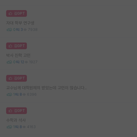
김GPT
자대 학부 연구생
0
3
7938
김GPT
박사 진학 고민
0
12
1927
김GPT
교수님께 대학원제의 받았는데 고민이 많습니다..
1
8
6396
김GPT
수학과 석사
1
8
4163