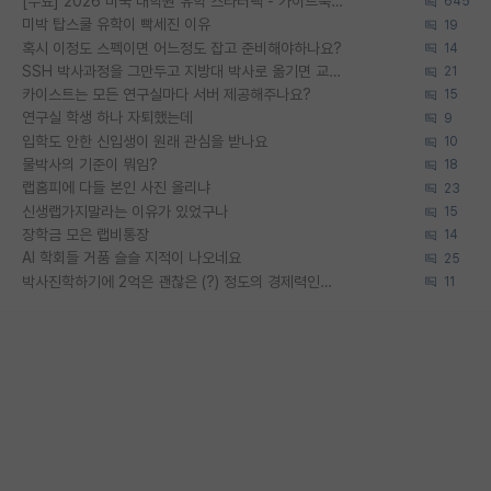
[무료] 2026 미국 대학원 유학 스타터팩 - 가이드북 & 합격자 컨택메일 템플릿
645
미박 탑스쿨 유학이 빡세진 이유
19
혹시 이정도 스펙이면 어느정도 잡고 준비해야하나요?
14
SSH 박사과정을 그만두고 지방대 박사로 옮기면 교수의 꿈은 끝일까요?
21
카이스트는 모든 연구실마다 서버 제공해주나요?
15
연구실 학생 하나 자퇴했는데
9
입학도 안한 신입생이 원래 관심을 받나요
10
물박사의 기준이 뭐임?
18
랩홈피에 다들 본인 사진 올리냐
23
신생랩가지말라는 이유가 있었구나
15
장학금 모은 랩비통장
14
AI 학회들 거품 슬슬 지적이 나오네요
25
박사진학하기에 2억은 괜찮은 (?) 정도의 경제력인가요
11