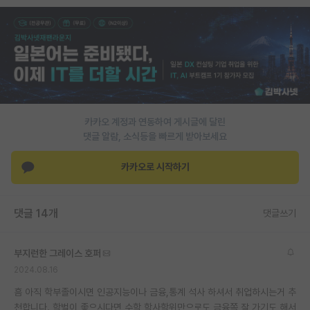
PI 전용 게시판
인문사회 계열 게시판
특수/전문대학원 게시판
반도체/AI 게시판
카카오 계정과 연동하여 게시글에 달린
장학금/장학생 게시판
댓글 알람, 소식등을 빠르게 받아보세요
학술 정보 게시판
카카오로 시작하기
홍보 게시판
댓글 14개
댓글쓰기
커리어
유학교육
부지런한 그레이스 호퍼
이벤트
2024.08.16
흠 아직 학부졸이시면 인공지능이나 금융,통계 석사 하셔서 취업하시는거 추
반도체 아카데미
천합니다. 학벌이 좋으시다면 수학 학사학위만으로도 금융쪽 잘 가기도 해서