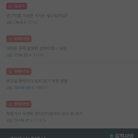
김GPT
연구직을 가려면 석사는 필수일까요?
2
6
5763
명예의전당
대학원 온게 잘못된 선택이었나 싶음
121
20
31395
명예의전당
연구실 뚝딱이가 되지 않기 위한 방법
398
20
79822
명예의전당
학회가서 우연히 포닥인터뷰까지 보고 온 후기
298
41
72379