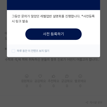
자유 게시판(아무개랩)
그동안 문의가 많았던 레벨업반 설명회를 진행합니다. *사전등록
미국 유학 게시판
시 링크 발송
미국 대학원 합격 후기 게시판
대학원 진학을 하려고 했는데 현명하지 못했던건지 진짜 먹고살 수 있을지
사전 등록하기
대학원생 모집 게시판
모르겠습니다...
대학원 합격 후기 게시판
빠르게 복수전공,부전공이라도 했어야 했는데 그것도 이미 늦어졌고..
하루 동안 이 컨텐츠 보지 않기
연구실(PI) 홍보 게시판
수학과 석,박 학위 취득하신 분들의 향후 진로가 어떤지 여쭙고자 합니다..
석박사 채용 정보 게시판
임용 정보 게시판
응원해요
공감해요
추천해요
궁금해요
별로에요
학부 인턴 게시판
0
0
0
0
0
취업 게시판
게시글 공유
임용 후기 게시판