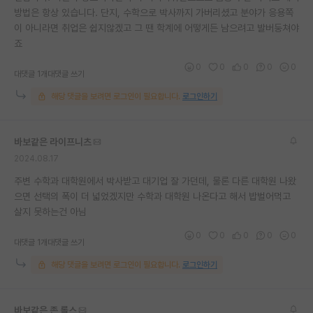
방법은 항상 있습니다. 단지, 수학으로 박사까지 가버리셨고 분야가 응용쪽
재팬라운지 🌸
이 아니라면 취업은 쉽지않겠고 그 땐 학계에 어떻게든 남으려고 발버둥쳐야
죠
0
0
0
0
0
대댓글 1개
대댓글 쓰기
해당 댓글을 보려면 로그인이 필요합니다.
로그인하기
바보같은 라이프니츠
2024.08.17
주변 수학과 대학원에서 박사받고 대기업 잘 가던데, 물론 다른 대학원 나왔
으면 선택의 폭이 더 넓었겠지만 수학과 대학원 나온다고 해서 밥벌어먹고
살지 못하는건 아님
0
0
0
0
0
대댓글 1개
대댓글 쓰기
해당 댓글을 보려면 로그인이 필요합니다.
로그인하기
바보같은 존 롤스