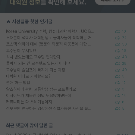
🔥 시선집중 핫한 인기글
Korea University 수학, 컴퓨터과학 이학사, UC Berkeley 산업공학 대학원 공학박사가 되는 것은 쉽지 않겠죠?
10
소재분야 석박사 대학원생 + 물박사들이 착각하는 거
72
포스텍 억까에 대해 (동문의 학문적 아웃풋에 대한 반박)
50
교수님이 무서워요
16
석사 받았는데도 교수랑 연락한다.
43
물박사 되는 건 교수탓도 있는거 아니냐
29
교수님이 슬럼프에 빠지게 되는 과정
40
대학원 어디로 가야할까요?
5
편애 하는 방법
12
알츠하이머 관련 고등학생 탐구 포트폴리오
5
이사이트가 처음엔 정말 도움많이됐는데
14
커뮤니티는 다 쓰레기통이지
6
정보보안 연구하는 입장에선 식별가능한 사진을 올리는건 비추이긴함
5
최근 댓글이 많이 달린 글