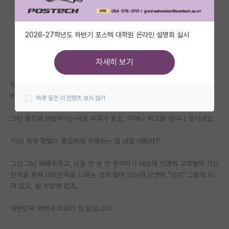
자유 게시판(아무개랩)
2026-27학년도 하반기 포스텍 대학원 온라인 설명회 실시
미국 유학 게시판
미국 대학원 합격 후기 게시판
자세히 보기
대학원생 모집 게시판
대충 생각해도 '학문'의 전당인 대학원에서의 성과보다 수능 성적을 우선시
하는 '학계'는 정상이 아니란 건 알 수 있는데,
하루 동안 이 컨텐츠 보지 않기
대학원 합격 후기 게시판
그런 풍조에 반발하기는커녕 주류가 동조, 기여나 하고들 계시니 웃기네요.
연구실(PI) 홍보 게시판
'이미 학부 학벌이 중요하게 작용하는 걸 낸들 어쩌랴?'
석박사 채용 정보 게시판
임용 정보 게시판
그건 그냥 패배주의고, 님들 한 분 한 분부터가 애초에 익명의 고학벌의 가상
인격을 통해 대리만족을 느끼는 것에 절여 있는데 당연히 "이미" 그렇게 되
학부 인턴 게시판
어 있고, 될 수밖에 없죠.
취업 게시판
대한민국 학계의 미래가 참 밝습니다.
임용 후기 게시판