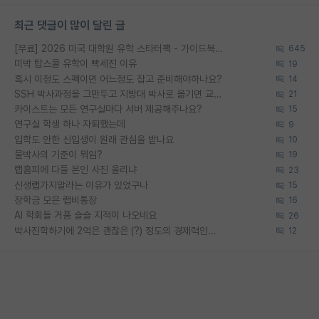
최근 댓글이 많이 달린 글
[무료] 2026 미국 대학원 유학 스타터팩 - 가이드북 & 합격자 컨택메일 템플릿
645
미박 탑스쿨 유학이 빡세진 이유
19
혹시 이정도 스펙이면 어느정도 잡고 준비해야하나요?
14
SSH 박사과정을 그만두고 지방대 박사로 옮기면 교수의 꿈은 끝일까요?
21
카이스트는 모든 연구실마다 서버 제공해주나요?
15
연구실 학생 하나 자퇴했는데
9
입학도 안한 신입생이 원래 관심을 받나요
10
물박사의 기준이 뭐임?
19
랩홈피에 다들 본인 사진 올리냐
23
신생랩가지말라는 이유가 있었구나
15
장학금 모은 랩비통장
16
AI 학회들 거품 슬슬 지적이 나오네요
26
박사진학하기에 2억은 괜찮은 (?) 정도의 경제력인가요
12