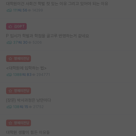
대학원이건 사회건 학벌 컷 있는 이유 그리고 있어야 되는 이유
111
56
14299
김GPT
P 입시가 학벌과 학점을 골고루 반영하는거 같네요
37
30
5206
명예의전당
<대학원에 입학하는 법>
1388
83
294771
명예의전당
(장문) 박사과정은 낭만이다
138
15
21752
명예의전당
대학원 생활이 힘든 이유들