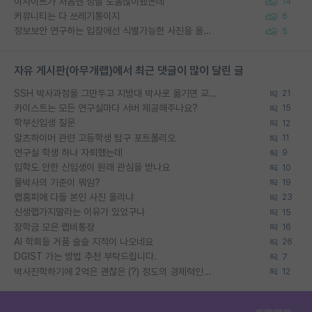
이사이트가 처음엔 정말 도움많이됐는데
14
커뮤니티는 다 쓰레기통이지
6
정보보안 연구하는 입장에선 식별가능한 사진을 올리는건 비추이긴함
5
자유 게시판(아무개랩)에서 최근 댓글이 많이 달린 글
SSH 박사과정을 그만두고 지방대 박사로 옮기면 교수의 꿈은 끝일까요?
21
카이스트는 모든 연구실마다 서버 제공해주나요?
15
학부신입생 질문
12
알츠하이머 관련 고등학생 탐구 포트폴리오
11
연구실 학생 하나 자퇴했는데
9
입학도 안한 신입생이 원래 관심을 받나요
10
물박사의 기준이 뭐임?
19
랩홈피에 다들 본인 사진 올리냐
23
신생랩가지말라는 이유가 있었구나
15
장학금 모은 랩비통장
16
AI 학회들 거품 슬슬 지적이 나오네요
26
DGIST 가는 방법 추천 부탁드립니다.
7
박사진학하기에 2억은 괜찮은 (?) 정도의 경제력인가요
12