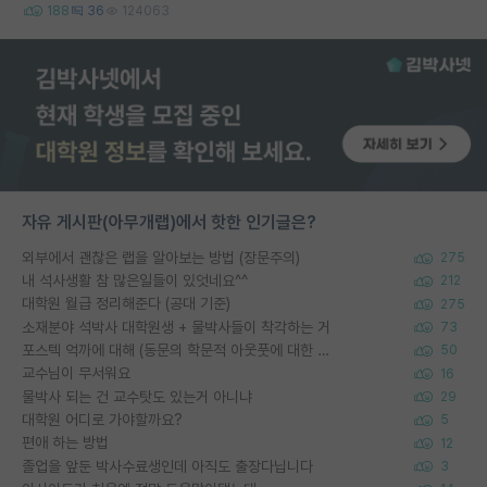
188
36
124063
자유 게시판(아무개랩)에서 핫한 인기글은?
외부에서 괜찮은 랩을 알아보는 방법 (장문주의)
275
내 석사생활 참 많은일들이 있엇네요^^
212
대학원 월급 정리해준다 (공대 기준)
275
소재분야 석박사 대학원생 + 물박사들이 착각하는 거
73
포스텍 억까에 대해 (동문의 학문적 아웃풋에 대한 반박)
50
교수님이 무서워요
16
물박사 되는 건 교수탓도 있는거 아니냐
29
대학원 어디로 가야할까요?
5
편애 하는 방법
12
졸업을 앞둔 박사수료생인데 아직도 출장다닙니다
3