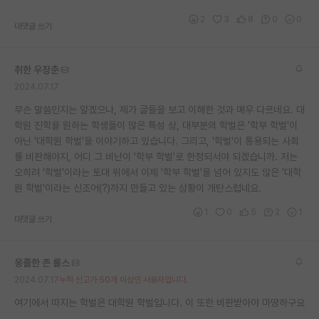
2
3
8
0
0
대댓글 쓰기
취한 우장춘
2024.07.17
무슨 말씀인지는 알겠으나, 제가 글들을 보고 이해한 것과 매우 다르네요. 대
학원 진학을 원하는 학생들이 많은 특성 상, 대부분의 학벌은 '학부 학벌'이
아닌 '대학원 학벌'을 이야기하고 있습니다. 그리고, '학벌'이 통용되는 사회
를 비판해야지, 어디 그 비난이 '학부 학벌'로 한정되서야 되겠습니까. 저는
오히려 '학벌'이라는 토대 위에서 이제 '학부 학벌'을 넘어 있지도 않은 '대학
원 학벌'이라는 신조어(?)까지 만들고 있는 상황이 개탄스럽네요.
1
0
5
2
1
대댓글 쓰기
옹졸한 존 롤스
2024.07.17
누적 신고가 50개 이상인 사용자입니다.
여기에서 따지는 학벌은 대학원 학벌입니다. 이 또한 비판받아야 마땅하구요