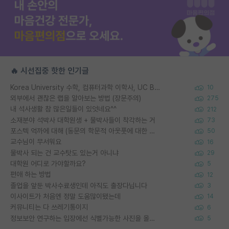
🔥 시선집중 핫한 인기글
Korea University 수학, 컴퓨터과학 이학사, UC Berkeley 산업공학 대학원 공학박사가 되는 것은 쉽지 않겠죠?
10
외부에서 괜찮은 랩을 알아보는 방법 (장문주의)
275
내 석사생활 참 많은일들이 있엇네요^^
212
소재분야 석박사 대학원생 + 물박사들이 착각하는 거
73
포스텍 억까에 대해 (동문의 학문적 아웃풋에 대한 반박)
50
교수님이 무서워요
16
물박사 되는 건 교수탓도 있는거 아니냐
29
대학원 어디로 가야할까요?
5
편애 하는 방법
12
졸업을 앞둔 박사수료생인데 아직도 출장다닙니다
3
이사이트가 처음엔 정말 도움많이됐는데
14
커뮤니티는 다 쓰레기통이지
6
정보보안 연구하는 입장에선 식별가능한 사진을 올리는건 비추이긴함
5