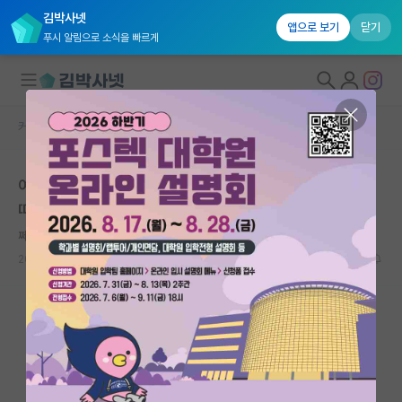
김박사넷
앱으로 보기
닫기
푸시 알림으로 소식을 빠르게
커뮤니티 홈
자유 게시판(아무개랩)
대학원생 모집
여기에는, 학부 학벌이 현실적으로 중요하다고 해서 학부
국내대학원 정보
따지는 게 당연한 줄 아시는 분들이 많은 것 같아요
연구실&오픈랩
쩨쩨한 아이작 뉴턴
커뮤니티
2024.07.17
17
9220
커뮤니티 홈
전체글보기
베스트 게시판
IF 명예의전당