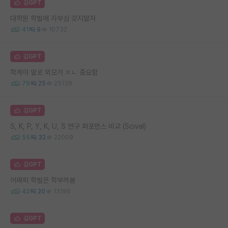
김GPT
대학원 학벌에 자부심 갖지말자
41
9
10732
김GPT
학계야 말로 외모가 ㅈㄴ 중요함
79
25
25139
김GPT
S, K, P, Y, K, U, S 연구 퍼포먼스 비교 (Scival)
55
32
22009
김GPT
어짜피 학벌은 학부꺼봄
42
20
13196
김GPT