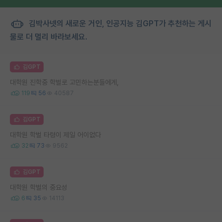
김박사넷의 새로운 거인, 인공지능 김GPT가 추천하는 게시
물로 더 멀리 바라보세요.
김GPT
대학원 진학중 학벌로 고민하는분들에게,
119
56
40587
김GPT
대학원 학벌 타령이 제일 어이없다
32
73
9562
김GPT
대학원 학벌의 중요성
6
35
14113