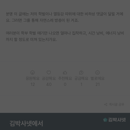
PI 전용 게시판
분명 이 글에는 저의 학벌이나 열등감 따위에 대한 비하성 댓글이 달릴 거예
요. 그러면 그를 통해 자연스레 방증이 된 거죠.
인문사회 계열 게시판
특수/전문대학원 게시판
여러분이 학부 학벌 얘기만 나오면 얼마나 집착하고, 시간 낭비, 에너지 낭비
까지 할 정도로 미쳐 있는지가요.
반도체/AI 게시판
장학금/장학생 게시판
학술 정보 게시판
응원해요
공감해요
추천해요
궁금해요
별로에요
홍보 게시판
12
40
0
1
21
커리어
유학교육
게시글 공유
이벤트
반도체 아카데미