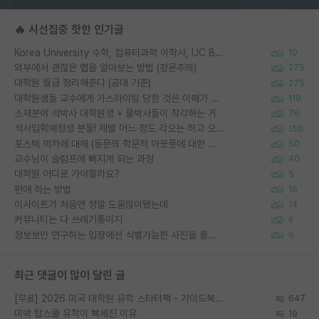
🔥 시선집중 핫한 인기글
Korea University 수학, 컴퓨터과학 이학사, UC Berkeley 산업공학 대학원 공학박사가 되는 것은 쉽지 않겠죠?
10
외부에서 괜찮은 랩을 알아보는 방법 (장문주의)
275
대학원 월급 정리해준다 (공대 기준)
275
대학원생들 교수에게 가스라이팅 당한 것은 이해가 갑니다. 안타깝네요.
119
소재분야 석박사 대학원생 + 물박사들이 착각하는 거
76
석사입학예정생 분들! 제발 어느 정도 각오는 하고 오세요.
156
포스텍 억까에 대해 (동문의 학문적 아웃풋에 대한 반박)
50
교수님이 슬럼프에 빠지게 되는 과정
40
대학원 어디로 가야할까요?
5
편애 하는 방법
16
이사이트가 처음엔 정말 도움많이됐는데
14
커뮤니티는 다 쓰레기통이지
6
정보보안 연구하는 입장에선 식별가능한 사진을 올리는건 비추이긴함
6
최근 댓글이 많이 달린 글
[무료] 2026 미국 대학원 유학 스타터팩 - 가이드북 & 합격자 컨택메일 템플릿
647
미박 탑스쿨 유학이 빡세진 이유
19