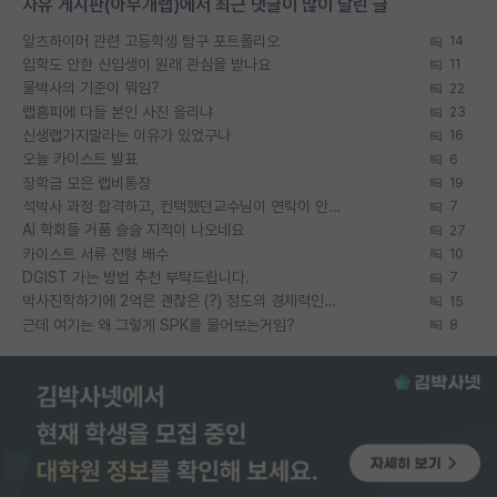
자유 게시판(아무개랩)에서 최근 댓글이 많이 달린 글
알츠하이머 관련 고등학생 탐구 포트폴리오
14
입학도 안한 신입생이 원래 관심을 받나요
11
물박사의 기준이 뭐임?
22
랩홈피에 다들 본인 사진 올리냐
23
신생랩가지말라는 이유가 있었구나
16
오늘 카이스트 발표
6
장학금 모은 랩비통장
19
석박사 과정 합격하고, 컨택했던교수님이 연락이 안됩니다...
7
AI 학회들 거품 슬슬 지적이 나오네요
27
카이스트 서류 전형 배수
10
DGIST 가는 방법 추천 부탁드립니다.
7
박사진학하기에 2억은 괜찮은 (?) 정도의 경제력인가요
15
근데 여기는 왜 그렇게 SPK를 물어보는거임?
8