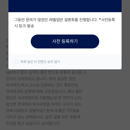
자유 게시판(아무개랩)
그동안 문의가 많았던 레벨업반 설명회를 진행합니다. *사전등록
미국 유학 게시판
시 링크 발송
미국 대학원 합격 후기 게시판
안녕하세요.
사전 등록하기
대학원생 모집 게시판
제 꿈이 교수가 되는 것인데 같이 대학원생 길을
걷는 분들께 여쭙고 싶어 글씁니다.
대학원 합격 후기 게시판
저는 학부는 안암k대를 나왔고 학점은 4.0이며
하루 동안 이 컨텐츠 보지 않기
석차는 한자리수로 졸업했습니다. 이번에 석사는
연구실(PI) 홍보 게시판
spk에서 평과 실적이 좋은 방으로 운좋게 들어갈 수
있어서 시작하려고 합니다. 제가 궁금한 것은
석박사 채용 정보 게시판
박사까지 하고 교수로 임용되는 것이 목표인데
국내박사와 유학에 대해 고민중입니다. 혹시 몰라
임용 정보 게시판
일단은 석사과정으로 지원했는데 큰 차이가 나지
학부 인턴 게시판
않으면 한국에서 박사과정을 마쳐도 교수가 되는
것에 디메릿이 없을까요? 현재 토플은 110점을
취업 게시판
가지고 있는 상태입니다. 같은 길을 걷든 분들께
조언을 듣고 싶습니다. 감사합니다.
임용 후기 게시판