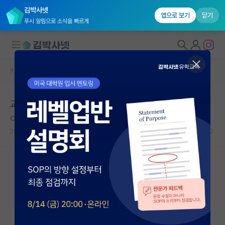
김박사넷
앱으로 보기
닫기
푸시 알림으로 소식을 빠르게
커뮤니티 홈
자유 게시판(아무개랩)
대학원생 모집
교수임용 국내박사와 유학에 대해 질문합니다.
국내대학원 정보
Chinua Achebe
연구실&오픈랩
2020.07.29
13
14013
커뮤니티
커뮤니티 홈
전체글보기
베스트 게시판
IF 명예의전당