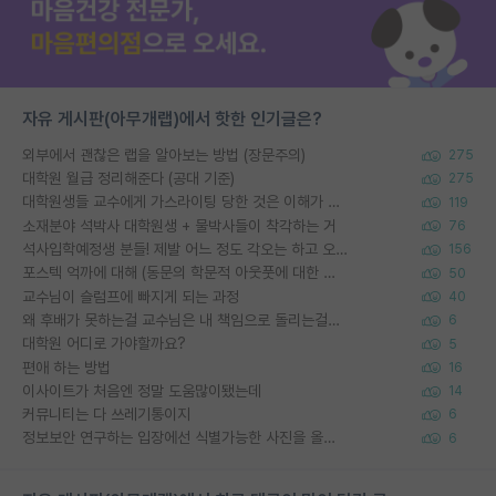
자유 게시판(아무개랩)에서 핫한 인기글은?
외부에서 괜찮은 랩을 알아보는 방법 (장문주의)
275
대학원 월급 정리해준다 (공대 기준)
275
대학원생들 교수에게 가스라이팅 당한 것은 이해가 갑니다. 안타깝네요.
119
소재분야 석박사 대학원생 + 물박사들이 착각하는 거
76
석사입학예정생 분들! 제발 어느 정도 각오는 하고 오세요.
156
포스텍 억까에 대해 (동문의 학문적 아웃풋에 대한 반박)
50
교수님이 슬럼프에 빠지게 되는 과정
40
왜 후배가 못하는걸 교수님은 내 책임으로 돌리는걸까요?
6
대학원 어디로 가야할까요?
5
편애 하는 방법
16
이사이트가 처음엔 정말 도움많이됐는데
14
커뮤니티는 다 쓰레기통이지
6
정보보안 연구하는 입장에선 식별가능한 사진을 올리는건 비추이긴함
6