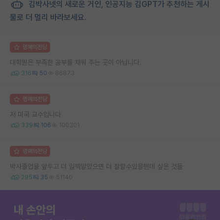
김박사넷의 새로운 거인, 인공지능 김GPT가 추천하는 게시
물로 더 멀리 바라보세요.
명예의전당
대학원은 부족한 공부를 채워 주는 곳이 아닙니다.
316
50
86873
명예의전당
저 미국 교수입니다
339
106
100301
명예의전당
박사졸업을 앞두고 더 일찍알았으면 더 잘할수있을텐데 싶은 것들
295
35
51140