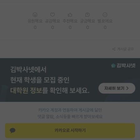
PI 전용 게시판
응원해요
공감해요
추천해요
궁금해요
별로에요
인문사회 계열 게시판
0
0
0
0
0
특수/전문대학원 게시판
반도체/AI 게시판
게시글 공유
장학금/장학생 게시판
학술 정보 게시판
홍보 게시판
커리어
유학교육
카카오 계정과 연동하여 게시글에 달린
댓글 알람, 소식등을 빠르게 받아보세요
이벤트
카카오로 시작하기
반도체 아카데미