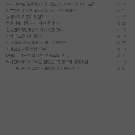
혹시 이정도 스펙이면 어느정도 잡고 준비해야하나요?
14
알츠하이머 관련 고등학생 탐구 포트폴리오
14
물박사의 기준이 뭐임?
22
랩홈피에 다들 본인 사진 올리냐
23
신생랩가지말라는 이유가 있었구나
16
장학금 모은 랩비통장
19
AI 학회들 거품 슬슬 지적이 나오네요
27
카이스트 서류 전형 배수
10
DGIST 가는 방법 추천 부탁드립니다.
7
박사진학하기에 2억은 괜찮은 (?) 정도의 경제력인가요
15
근데 여기는 왜 그렇게 SPK를 물어보는거임?
8