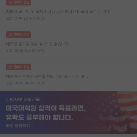
명예의전당
지방대 교수도 못 되서 회사나 갈까 하다가 미국서 교수 된 경우
101
20
43630
명예의전당
대학원 옮기길 정말 잘 한 것 같습니다.
139
5
55466
명예의전당
대학원은 부족한 공부를 채워 주는 곳이 아닙니다.
316
50
86819