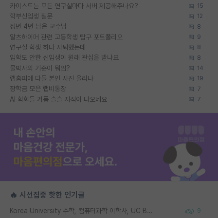
카이스트는 모든 연구실마다 서버 제공해주나요?
15
학부신입생 질문
12
정년 4년 남은 교수님
8
알츠하이머 관련 고등학생 탐구 포트폴리오
9
연구실 학생 하나 자퇴했는데
8
입학도 안한 신입생이 원래 관심을 받나요
8
물박사의 기준이 뭐임?
14
랩홈피에 다들 본인 사진 올리냐
19
장학금 모은 랩비통장
7
AI 학회들 거품 슬슬 지적이 나오네요
7
🔥 시선집중 핫한 인기글
Korea University 수학, 컴퓨터과학 이학사, UC Berkeley 산업공학 대학원 공학박사가 되는 것은 쉽지 않겠죠?
9