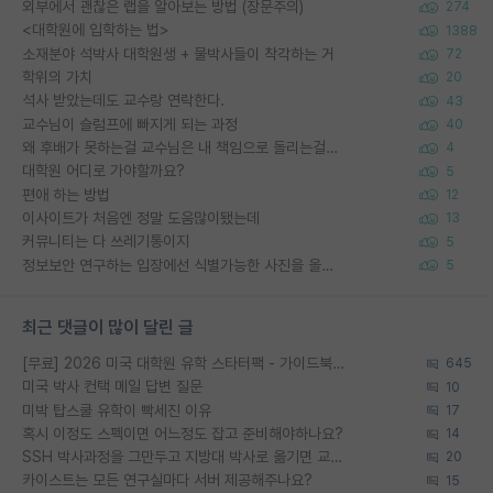
외부에서 괜찮은 랩을 알아보는 방법 (장문주의)
274
<대학원에 입학하는 법>
1388
소재분야 석박사 대학원생 + 물박사들이 착각하는 거
72
학위의 가치
20
석사 받았는데도 교수랑 연락한다.
43
교수님이 슬럼프에 빠지게 되는 과정
40
왜 후배가 못하는걸 교수님은 내 책임으로 돌리는걸까요?
4
대학원 어디로 가야할까요?
5
편애 하는 방법
12
이사이트가 처음엔 정말 도움많이됐는데
13
커뮤니티는 다 쓰레기통이지
5
정보보안 연구하는 입장에선 식별가능한 사진을 올리는건 비추이긴함
5
최근 댓글이 많이 달린 글
[무료] 2026 미국 대학원 유학 스타터팩 - 가이드북 & 합격자 컨택메일 템플릿
645
미국 박사 컨택 메일 답변 질문
10
미박 탑스쿨 유학이 빡세진 이유
17
혹시 이정도 스펙이면 어느정도 잡고 준비해야하나요?
14
SSH 박사과정을 그만두고 지방대 박사로 옮기면 교수의 꿈은 끝일까요?
20
카이스트는 모든 연구실마다 서버 제공해주나요?
15