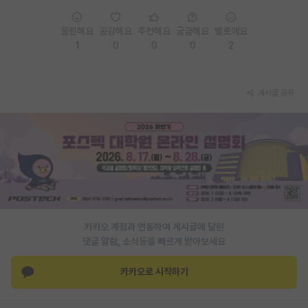
PI 전용 게시판
응원해요
공감해요
추천해요
궁금해요
별로에요
1
0
0
0
2
인문사회 계열 게시판
특수/전문대학원 게시판
게시글 공유
반도체/AI 게시판
장학금/장학생 게시판
학술 정보 게시판
홍보 게시판
커리어
카카오 계정과 연동하여 게시글에 달린
유학교육
댓글 알람, 소식등을 빠르게 받아보세요
이벤트
카카오로 시작하기
반도체 아카데미