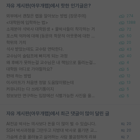
자유 게시판(아무개랩)에서 핫한 인기글은?
외부에서 괜찮은 랩을 알아보는 방법 (장문주의)
274
<대학원에 입학하는 법>
1388
소재분야 석박사 대학원생 + 물박사들이 착각하는 거
72
포스텍 억까에 대해 (동문의 학문적 아웃풋에 대한 반박)
50
학위의 가치
20
석사 받았는데도 교수랑 연락한다.
43
교수님이 슬럼프에 빠지게 되는 과정
40
왜 후배가 못하는걸 교수님은 내 책임으로 돌리는걸까요?
4
대학원 어디로 가야할까요?
5
편애 하는 방법
12
이사이트가 처음엔 정말 도움많이됐는데
13
커뮤니티는 다 쓰레기통이지
5
정보보안 연구하는 입장에선 식별가능한 사진을 올리는건 비추이긴함
5
자유 게시판(아무개랩)에서 최근 댓글이 많이 달린 글
AI전공 박사는 의사보다 돈을 더 많이 벌 수 있습니다.
20
SSH 박사과정을 그만두고 지방대 박사로 옮기면 교수의 꿈은 끝일까요?
20
가슴에 손을 올려놓고 싫어하는 사람 불공정하게 리뷰
7