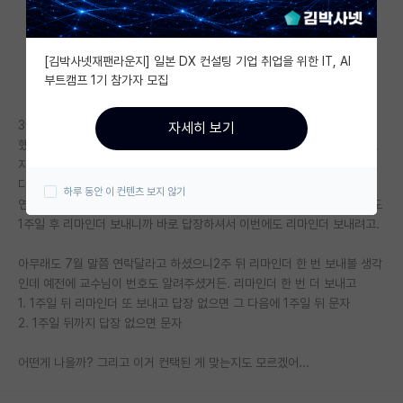
자유 게시판(아무개랩)
[김박사넷재팬라운지] 일본 DX 컨설팅 기업 취업을 위한 IT, AI
미국 유학 게시판
부트캠프 1기 참가자 모집
미국 대학원 합격 후기 게시판
3월말~4월초에 컨택하고 면담한 교수님이 7월말쯤 올지 말지 알려달라고
자세히 보기
대학원생 모집 게시판
했거든. 그래야지 과 전체 몇명 지원하는지 보고 석사로 지원할지 석박으로
지원할지 알려준다고. 근데 친구 교수님이 친구랑 2월쯤 면담한 거 까먹고
대학원 합격 후기 게시판
다른 인턴들 뽑아서 친구가 그 학교 아예 지원 못하게 되는 거 보고 좀 미리
하루 동안 이 컨텐츠 보지 않기
연락드렸어. 4일째인데 아직 답은 안 오셨어..ㅠ 저번에 컨택 메일 드릴때도
연구실(PI) 홍보 게시판
1주일 후 리마인더 보내니까 바로 답장하셔서 이번에도 리마인더 보내려고.
석박사 채용 정보 게시판
아무래도 7월 말쯤 연락달라고 하셨으니2주 뒤 리마인더 한 번 보내볼 생각
인데 예전에 교수님이 번호도 알려주셨거든. 리마인더 한 번 더 보내고
임용 정보 게시판
1. 1주일 뒤 리마인더 또 보내고 답장 없으면 그 다음에 1주일 뒤 문자
학부 인턴 게시판
2. 1주일 뒤까지 답장 없으면 문자
취업 게시판
어떤게 나을까? 그리고 이거 컨택된 게 맞는지도 모르겠어...
임용 후기 게시판