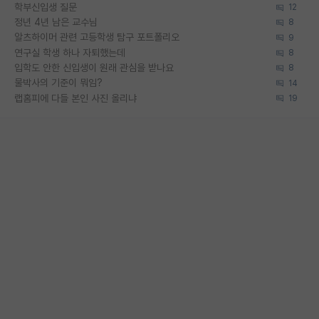
학부신입생 질문
12
정년 4년 남은 교수님
8
알츠하이머 관련 고등학생 탐구 포트폴리오
9
연구실 학생 하나 자퇴했는데
8
입학도 안한 신입생이 원래 관심을 받나요
8
물박사의 기준이 뭐임?
14
랩홈피에 다들 본인 사진 올리냐
19