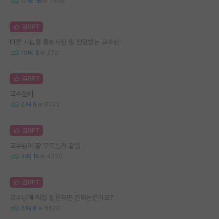
17
16
7559
김GPT
다른 사람을 통해서만 말 전달받는 교수님
10
8
2731
김GPT
교수한테
6
6
8372
김GPT
교수님이 잘 모르는거 같음
4
14
4370
김GPT
교수님께 직접 질문하면 안되는건가요?
6
8
6670