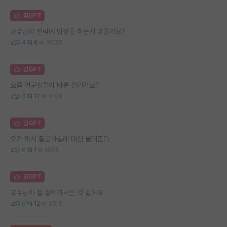
김GPT
교수님의 연락에 답장을 하는게 맞을까요?
4
6
9636
김GPT
요즘 연구실들이 바쁜 철인가요?
3
12
6101
김GPT
오카 파서 질문하길래 대신 올려준다
6
1
1565
김GPT
교수님이 절 싫어하시는 것 같아요
0
12
3511