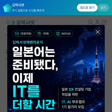
김박사넷
앱으로 보기
닫기
푸시 알림으로 소식을 빠르게
커뮤니티 홈
자유 게시판(아무개랩)
대학원생 모집
교수님께 문자
국내대학원 정보
선량한 르네 데카르트
연구실&오픈랩
2024.07.12
9
3039
커뮤니티
커뮤니티 홈
전체글보기
베스트 게시판
IF 명예의전당