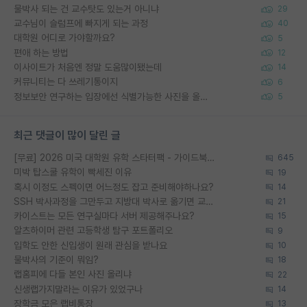
물박사 되는 건 교수탓도 있는거 아니냐
29
교수님이 슬럼프에 빠지게 되는 과정
40
대학원 어디로 가야할까요?
5
편애 하는 방법
12
이사이트가 처음엔 정말 도움많이됐는데
14
커뮤니티는 다 쓰레기통이지
6
정보보안 연구하는 입장에선 식별가능한 사진을 올리는건 비추이긴함
5
최근 댓글이 많이 달린 글
[무료] 2026 미국 대학원 유학 스타터팩 - 가이드북 & 합격자 컨택메일 템플릿
645
미박 탑스쿨 유학이 빡세진 이유
19
혹시 이정도 스펙이면 어느정도 잡고 준비해야하나요?
14
SSH 박사과정을 그만두고 지방대 박사로 옮기면 교수의 꿈은 끝일까요?
21
카이스트는 모든 연구실마다 서버 제공해주나요?
15
알츠하이머 관련 고등학생 탐구 포트폴리오
9
입학도 안한 신입생이 원래 관심을 받나요
10
물박사의 기준이 뭐임?
18
랩홈피에 다들 본인 사진 올리냐
22
신생랩가지말라는 이유가 있었구나
14
장학금 모은 랩비통장
13