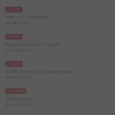
김GPT
대학원 다니는 기분이 안들어요..
6
9
5031
김GPT
우물 안 개구리가 되어가는 거 같습니다.
20
12
3536
김GPT
곧 대학원 진학하는데 잘 할 수 있을지 불안하네요
6
2
1626
명예의전당
아즈매와 마음 건강
87
24
16273