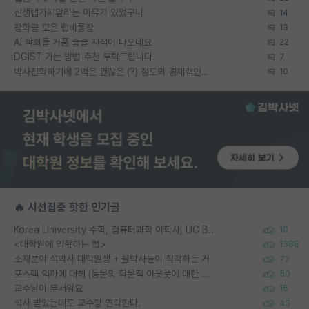
신생랩가지말라는 이유가 있었구나
14
장학금 모은 랩비통장
13
AI 학회들 거품 슬슬 지적이 나오네요
22
DGIST 가는 방법 추천 부탁드립니다.
7
박사진학하기에 2억은 괜찮은 (?) 정도의 경제력인가요
10
🔥 시선집중 핫한 인기글
Korea University 수학, 컴퓨터과학 이학사, UC Berkeley 산업공학 대학원 공학박사가 되는 것은 쉽지 않겠죠?
10
<대학원에 입학하는 법>
1388
소재분야 석박사 대학원생 + 물박사들이 착각하는 거
72
포스텍 억까에 대해 (동문의 학문적 아웃풋에 대한 반박)
50
교수님이 무서워요
16
석사 받았는데도 교수랑 연락한다.
43