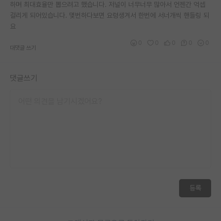
하며 최대효율만 뽑으려고 했습니다. 저널이 너무너무 많아서 언젠간 억셉
걸리게 되어있습니다. 몇번하다보면 요령생겨서 한번에 서너개씩 핸들링 되
요
0
0
0
0
0
대댓글 쓰기
댓글쓰기
등록