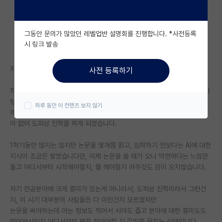
자유 게시판(아무개랩)
그동안 문의가 많았던 레벨업반 설명회를 진행합니다. *사전등록
미국 유학 게시판
시 링크 발송
미국 대학원 합격 후기 게시판
저는 올해 석사 1학기차까지 마친 AI랩 대학원생입니다.
사전 등록하기
대학원생 모집 게시판
학부연구생 과정을 거치지않고 입학했고, AI에 흥미가 있어서, AI를 정말 사
대학원 합격 후기 게시판
랑해서 대학원 진학을 결심했다기보단 AI가 그나마 학부 시절 배웠던 것 중
하루 동안 이 컨텐츠 보지 않기
제일 흥미로웠고, 낮은 학점에 포트폴리오도 없는 상태로 바로 취업할 자신
연구실(PI) 홍보 게시판
이 없어 도피성 진학을 하게 되었습니다.
석박사 채용 정보 게시판
1학기동안 많지는 않지만 논문을 몇개쯤 읽고, 입학하기 전보다는 AI에 대한
지식이 조금은 쌓였습니다만, 이제 논문을 쓸 때가 오니 막연하다는 느낌만
임용 정보 게시판
들고 어디서부터 시작해야할지, 뭘 해야할지 아무것도 감이 오지않습니다.
학부 인턴 게시판
자기 전공분야에 크게 흥미가 있는게 아니라서, 도피성 진학이라서 그런건
취업 게시판
지, 이 시기 대부분의 사람들은 다 이런건지 모르겠지만
논문을 써야하는데 아는 정보도 적어서 시야도 좁고 분야에 대한 흥미도도
임용 후기 게시판
떨어져서인지 어디서부터 펜을 잡아야할 지 갈피를 못잡는 상태입니다.