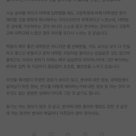
PI 전용 게시판
수능 공부를 하다가 대학에 입학했을 때도 고등학생에 비해 대학생은 뭔가
해야할 것을 명확히 제시해주는 가이드라인이 부족하다고 느꼈는데, 대학원
인문사회 계열 게시판
은 공부를 가르쳐주는 곳이 아니라 스스로 찾고 연구하는 곳이다보니 고등학
교와 대학교때 느꼈던 갭의 차이를 또다시 느끼는 것 같습니다.
특수/전문대학원 게시판
반도체/AI 게시판
학벌이 매우 좋은 대학원은 아니지만 랩 선배분들, 지도 교수님 모두 다 친절
하고 좋으신 분들이고 흔히 대학원 괴담처럼 들려오는 갑질같은 것도 없으며
장학금/장학생 게시판
출퇴근도 자유라 분위기 자체는 매우 널널한데 아이러니하게 그런 복지와는
반대로 입학 후 지금까지 끊임없이 초조함, 불안감을 느끼고 있습니다.
학술 정보 게시판
무엇을 해야할지 뚜렷한 경로가 보이지 않고, 분야에 대한 정보, 대학원생이
홍보 게시판
살아남기 위한 정보, 연구를 어떻게 해야하는가에 대한 정보 등 아는 것이 아
무것도 없는 깜깜한 상태라 더더욱 그런 것 같기도 합니다.
커리어
유학교육
동기는 아는 정보가 많은 것 같고, 분야에 대한 흥미와 열정도 강한 것 같은
데 저는 완전히 반대라 매일마다 자존감이 많이 깎이네요..
이벤트
반도체 아카데미