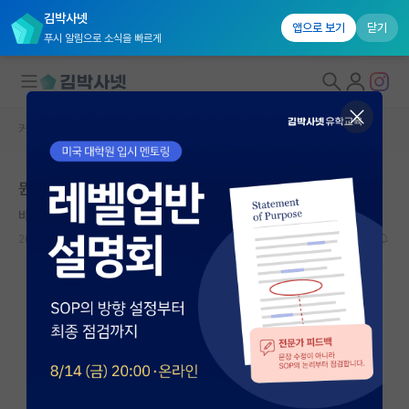
김박사넷
앱으로 보기
닫기
푸시 알림으로 소식을 빠르게
커뮤니티 홈
자유 게시판(아무개랩)
대학원생 모집
뭔가 뚜렷한 길이 보이지 않는 것 같습니다
국내대학원 정보
바보같은 그레고어 멘델
연구실&오픈랩
2024.07.05
2
1324
커뮤니티
커뮤니티 홈
전체글보기
베스트 게시판
IF 명예의전당