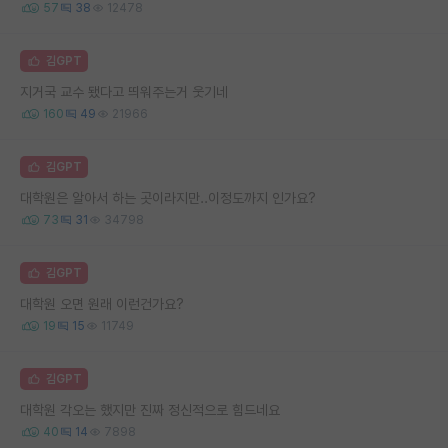
57
38
12478
김GPT
지거국 교수 됐다고 띄워주는거 웃기네
160
49
21966
김GPT
대학원은 알아서 하는 곳이라지만..이정도까지 인가요?
73
31
34798
김GPT
대학원 오면 원래 이런건가요?
19
15
11749
김GPT
대학원 각오는 했지만 진짜 정신적으로 힘드네요
40
14
7898