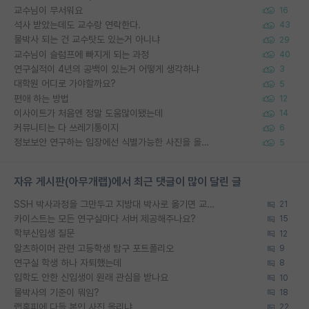
교수님이 무서워요
16
석사 받았는데도 교수랑 연락한다.
43
물박사 되는 건 교수탓도 있는거 아니냐
29
교수님이 슬럼프에 빠지게 되는 과정
40
연구실적이 4년의 공백이 있는거 어떻게 생각하냐
3
대학원 어디로 가야할까요?
5
편애 하는 방법
12
이사이트가 처음엔 정말 도움많이됐는데
14
커뮤니티는 다 쓰레기통이지
6
정보보안 연구하는 입장에선 식별가능한 사진을 올리는건 비추이긴함
5
자유 게시판(아무개랩)에서 최근 댓글이 많이 달린 글
SSH 박사과정을 그만두고 지방대 박사로 옮기면 교수의 꿈은 끝일까요?
21
카이스트는 모든 연구실마다 서버 제공해주나요?
15
학부신입생 질문
12
알츠하이머 관련 고등학생 탐구 포트폴리오
9
연구실 학생 하나 자퇴했는데
8
입학도 안한 신입생이 원래 관심을 받나요
10
물박사의 기준이 뭐임?
18
랩홈피에 다들 본인 사진 올리냐
22