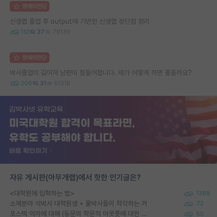
명예의전당
신생랩 졸업 후 output에 기반한 신생랩 장단점 정리
112
37
79139
명예의전당
박사졸업이 길어져 남편이 힘들어합니다. 제가 어떻게 하면 좋을까요?
206
31
61318
자유 게시판(아무개랩)에서 핫한 인기글은?
<대학원에 입학하는 법>
1388
소재분야 석박사 대학원생 + 물박사들이 착각하는 거
72
포스텍 억까에 대해 (동문의 학문적 아웃풋에 대한 반박)
50