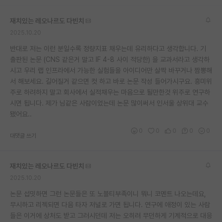
재치있는 레오나르도 다빈치
2025.10.20
반대로 저는 이런 분일수록 정량지표 채우는데 유리하다고 생각합니다. 기
출판된 논문 (CNS 같은거 말고 IF 4-8 사이 적당한) 을 교과서라고 생각하
시고 우리 랩 인프라에서 가능한 실험들을 아이디어만 살짝 바꾸거나 짬뽕해
서 해보세요. 길어질거 같으면 컷 하고 바로 논문 작성 들어가시구요. 흥미위
주로 하려하지 말고 회사에서 실적채우는 마음으로 될만한것 위주로 연구하
시면 됩니다. 제가 님같은 사람이었는데 논문 많이써서 인서울 상위대 교수
됐어요..
0
0
0
0
0
대댓글 쓰기
재치있는 레오나르도 다빈치
2025.10.20
논문 섭밋하면 그런 논문들은 또 노블티부족이니 뭐니 코멘트 나오는데요,
무시하고 리젝되면 다음 타자 저널로 가면 됩니다. 연구에 애정이 있는 사람
들은 이거에 상처도 받고 그러시던데 저는 오히려 무던하게 기계적으로 대응