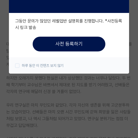
자유 게시판(아무개랩)
그동안 문의가 많았던 레벨업반 설명회를 진행합니다. *사전등록
미국 유학 게시판
시 링크 발송
미국 대학원 합격 후기 게시판
사전 등록하기
대학원에 처음 발을 들였을 때, 가슴이 정말 뜨거웠다. 새로운 지식의 세계를
대학원생 모집 게시판
탐험하고, 인류에 기여할 수 있는 연구를 할 수 있다는 기대감에 너무 들떠
있었다. 첫 학기 동안은 모든 것이 새롭고 흥미진진했다. 수업을 듣고, 밤늦
대학원 합격 후기 게시판
게까지 도서관에서 논문을 읽는 일상이 참 즐거웠다.
하루 동안 이 컨텐츠 보지 않기
연구실(PI) 홍보 게시판
하지만 오래가지 못했다 현실은 내가 상상했던 것과는 너무나 달랐다. 두 번
째 학기부터 교수님은 바쁘셔서 제대로 된 지도를 받기 어려웠고, 선배들은
석박사 채용 정보 게시판
각자의 연구에 매달려 신경 쓸 겨를이 없었다.
임용 정보 게시판
우리 연구실은 마치 무인도와 같았다. 각자 자신의 생존을 위해 고군분투하
학부 인턴 게시판
는 모습이었다. 선배들은 마치 오랜 시간 무인도에 갇혀 희망을 잃은 사람들
처럼 보였고, 나 역시 그들처럼 되어가고 있었다. 연구실 분위기는 점점 더
취업 게시판
무겁고 답답해졌다.
임용 후기 게시판