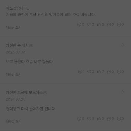
애쓰셨습니다..
지금의 과정이 훗날 당신의 밑거름이 되어 주길 바랍니다.
0
0
3
0
0
대댓글 쓰기
얌전한 존 내시
2024.07.04
보고 울었다 요즘 너무 힘들다
1
0
7
0
0
대댓글 쓰기
얌전한 호르헤 보르헤스
2024.07.05
경력쌓고 다시 들어가면 됩니다
0
0
0
0
0
대댓글 쓰기