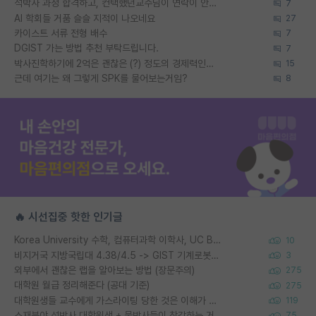
석박사 과정 합격하고, 컨택했던교수님이 연락이 안됩니다...
7
AI 학회들 거품 슬슬 지적이 나오네요
27
카이스트 서류 전형 배수
7
DGIST 가는 방법 추천 부탁드립니다.
7
박사진학하기에 2억은 괜찮은 (?) 정도의 경제력인가요
15
근데 여기는 왜 그렇게 SPK를 물어보는거임?
8
🔥 시선집중 핫한 인기글
Korea University 수학, 컴퓨터과학 이학사, UC Berkeley 산업공학 대학원 공학박사가 되는 것은 쉽지 않겠죠?
10
비지거국 지방국립대 4.38/4.5 -> GIST 기계로봇공학과 석사
3
외부에서 괜찮은 랩을 알아보는 방법 (장문주의)
275
대학원 월급 정리해준다 (공대 기준)
275
대학원생들 교수에게 가스라이팅 당한 것은 이해가 갑니다. 안타깝네요.
119
소재분야 석박사 대학원생 + 물박사들이 착각하는 거
75