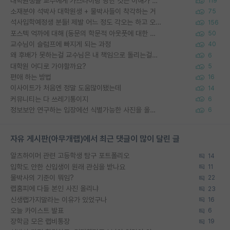
대학원생들 교수에게 가스라이팅 당한 것은 이해가 갑니다. 안타깝네요.
119
소재분야 석박사 대학원생 + 물박사들이 착각하는 거
75
석사입학예정생 분들! 제발 어느 정도 각오는 하고 오세요.
156
포스텍 억까에 대해 (동문의 학문적 아웃풋에 대한 반박)
50
교수님이 슬럼프에 빠지게 되는 과정
40
왜 후배가 못하는걸 교수님은 내 책임으로 돌리는걸까요?
6
대학원 어디로 가야할까요?
5
편애 하는 방법
16
이사이트가 처음엔 정말 도움많이됐는데
14
커뮤니티는 다 쓰레기통이지
6
정보보안 연구하는 입장에선 식별가능한 사진을 올리는건 비추이긴함
6
자유 게시판(아무개랩)에서 최근 댓글이 많이 달린 글
알츠하이머 관련 고등학생 탐구 포트폴리오
14
입학도 안한 신입생이 원래 관심을 받나요
11
물박사의 기준이 뭐임?
22
랩홈피에 다들 본인 사진 올리냐
23
신생랩가지말라는 이유가 있었구나
16
오늘 카이스트 발표
6
장학금 모은 랩비통장
19