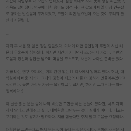
시간이 지날수록 내 모습도 변해갔다. 잠을 제대로 자지 못해 항상 피곤했고,
식욕도 떨어졌다. 연구에 대한 흥미도 점점 사라져 갔으며 매일 아침 연구실
PI 전용 게시판
로 향하는 발걸음이 무거워졌고, 주말이 되면 월요일이 오는 것이 두려워 불
안에 시달렸다.
인문사회 계열 게시판
특수/전문대학원 게시판
...
반도체/AI 게시판
자퇴 후 처음 몇 달은 정말 힘들었다. 미래에 대한 불안감과 주변의 시선 때
문에 우울증이 심해졌다. 하지만 시간이 지나면서 조금씩 나아졌다. 주변의
장학금/장학생 게시판
도움과 정신과 상담을 받으며 마음을 추스르고, 새롭게 나아갈 준비를 했다.
학술 정보 게시판
지금 나는 연구 주제와는 거의 관련 없는 IT 회사에서 일하고 있다. 허나, 대
학원에서 배운 지식과 그때의 경험이 지금의 나를 더 강하게 만들어주었다고
홍보 게시판
생각한다. 물론 아직도 가끔은 불안하고 두렵지만, 하지만 그때보다는 훨씬
커리어
행복하다 :)
유학교육
이 글을 읽는 분들 중에 나와 비슷한 고민을 하는 분들이 있다면, 너무 자책
하지 말라고 말해주고 싶다. 대학원을 그만두는 것이 실패가 아니다. 때로는
이벤트
포기하는 것도 용기가 필요하다. 지금 힘들다면 주저 말고 도움을 요청하라.
반도체 아카데미
대학원을 그만둔다고 해서 모든 것이 끝나는 것은 아니다. 오히려 새로운 시