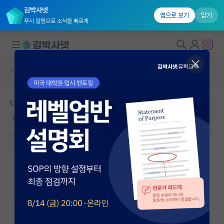
김박사넷
앱으로 보기
닫기
푸시 알림으로 소식을 빠르게
커뮤니티 홈
자유 게시판(아무개랩)
대학원생 모집
대학원 자퇴 2년 후
국내대학원 정보
찌질한 알프레드 노벨
연구실&오픈랩
2024.07.02
5
17272
커뮤니티
커뮤니티 홈
전체글보기
베스트 게시판
IF 명예의전당