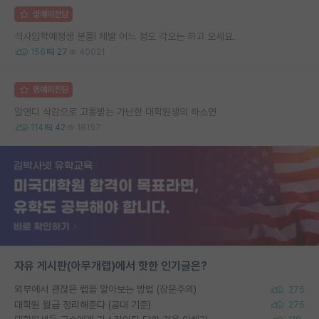
명예의전당
석사입학예정생 분들! 제발 어느 정도 각오는 하고 오세요.
156
27
40021
명예의전당
알앤디 삭감으로 고통받는 가난한 대학원생의 하소연
114
42
18157
자유 게시판(아무개랩)에서 핫한 인기글은?
외부에서 괜찮은 랩을 알아보는 방법 (장문주의)
275
대학원 월급 정리해준다 (공대 기준)
275