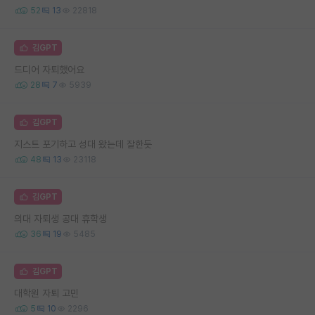
52
13
22818
김GPT
드디어 자퇴했어요
28
7
5939
김GPT
지스트 포기하고 성대 왔는데 잘한듯
48
13
23118
김GPT
의대 자퇴생 공대 휴학생
36
19
5485
김GPT
대학원 자퇴 고민
5
10
2296