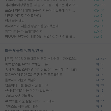
석사입학예정생 분들! 제발 어느 정도 각오는 하고 오세요.
156
포스텍 억까에 대해 (동문의 학문적 아웃풋에 대한 반박)
50
대학원 어디로 가야할까요?
5
편애 하는 방법
16
이사이트가 처음엔 정말 도움많이됐는데
14
커뮤니티는 다 쓰레기통이지
6
정보보안 연구하는 입장에선 식별가능한 사진을 올리는건 비추이긴함
6
최근 댓글이 많이 달린 글
[무료] 2026 미국 대학원 유학 스타터팩 - 가이드북 & 합격자 컨택메일 템플릿
647
미박 탑스쿨 유학이 빡세진 이유
19
혹시 이정도 스펙이면 어느정도 잡고 준비해야하나요?
14
알츠하이머 관련 고등학생 탐구 포트폴리오
14
물박사의 기준이 뭐임?
22
랩홈피에 다들 본인 사진 올리냐
23
신생랩가지말라는 이유가 있었구나
16
장학금 모은 랩비통장
19
AI 학회들 거품 슬슬 지적이 나오네요
27
카이스트 서류 전형 배수
7