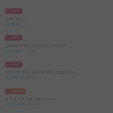
김GPT
대학원 자퇴
1
4
1779
김GPT
근데 진짜 대학원이 적성에 맞는 사람이 있음
33
21
10060
김GPT
대학교 4년 열심히 살았는데 대학원 면접을 못봤어요
14
15
7378
명예의전당
개 미 친 싸 이 코 같 은 리 뷰 어 새 X
203
36
33559