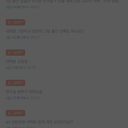
1년 동안 잡일만 시키는 연구실 + 주말 내내 오는 교수의 카톡.. 이게 맞을까요
34
15
18913
김GPT
대학원 그만두고 싶은데 그냥 출근 안해도 되나요?
42
33
11947
김GPT
대학원 신입생
5
12
5074
김GPT
연구실 분위기 막창났음
72
49
22143
김GPT
ist 인턴하면 대학원 합격 거의 보장인가요?