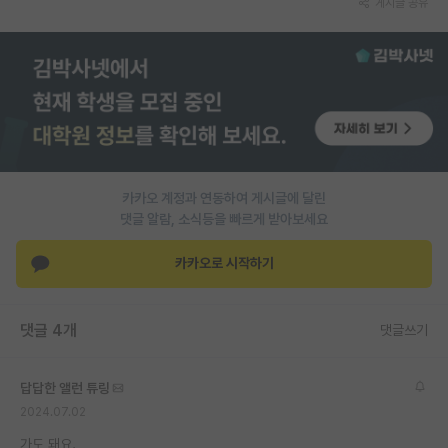
게시글 공유
PI 전용 게시판
인문사회 계열 게시판
특수/전문대학원 게시판
반도체/AI 게시판
장학금/장학생 게시판
카카오 계정과 연동하여 게시글에 달린
댓글 알람, 소식등을 빠르게 받아보세요
학술 정보 게시판
카카오로 시작하기
홍보 게시판
커리어
댓글 4개
댓글쓰기
유학교육
답답한 앨런 튜링
이벤트
2024.07.02
반도체 아카데미
가도 돼요.