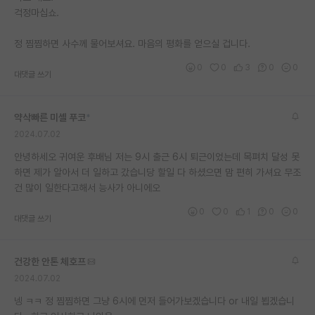
걱정마십쇼.
재팬라운지 🌸
정 찜찜하면 사수께 물어보셔요. 마음의 평화를 얻으실 겁니다.
0
0
3
0
0
대댓글 쓰기
약삭빠른 미셸 푸코
*
2024.07.02
안녕하세오 귀여운 후배님 저는 9시 출근 6시 퇴근이었는데 목펴치 달성 못
하면 제가 알아서 더 일하고 갔습니당 할일 다 하셨으면 맘 편히 가셔요 무조
건 많이 일한다고해서 능사가 아니에오
0
0
1
0
0
대댓글 쓰기
건강한 안톤 체호프
2024.07.02
넹 ㅋㅋ 정 찜찜하면 그냥 6시에 먼저 들어가보겠습니다 or 내일 뵙겠습니