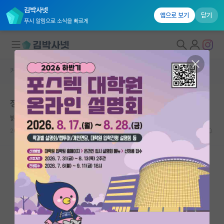
김박사넷
앱으로 보기
닫기
푸시 알림으로 소식을 빠르게
커뮤니티 홈
자유 게시판(아무개랩)
대학원생 모집
정출연 학부인턴 퇴근 관련....
국내대학원 정보
밝은 존 내시
연구실&오픈랩
2024.07.02
4
1906
커뮤니티
커뮤니티 홈
전체글보기
베스트 게시판
IF 명예의전당