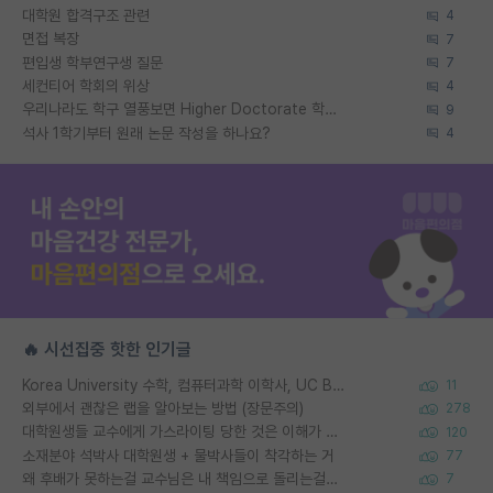
대학원 합격구조 관련
4
면접 복장
7
편입생 학부연구생 질문
7
세컨티어 학회의 위상
4
우리나라도 학구 열풍보면 Higher Doctorate 학위가 필요하다고 봅니다.
9
석사 1학기부터 원래 논문 작성을 하나요?
4
🔥 시선집중 핫한 인기글
Korea University 수학, 컴퓨터과학 이학사, UC Berkeley 산업공학 대학원 공학박사가 되는 것은 쉽지 않겠죠?
11
외부에서 괜찮은 랩을 알아보는 방법 (장문주의)
278
대학원생들 교수에게 가스라이팅 당한 것은 이해가 갑니다. 안타깝네요.
120
소재분야 석박사 대학원생 + 물박사들이 착각하는 거
77
왜 후배가 못하는걸 교수님은 내 책임으로 돌리는걸까요?
7