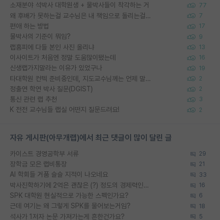
소재분야 석박사 대학원생 + 물박사들이 착각하는 거
77
왜 후배가 못하는걸 교수님은 내 책임으로 돌리는걸까요?
7
편애 하는 방법
17
물박사의 기준이 뭐임?
9
랩홈피에 다들 본인 사진 올리냐
13
이사이트가 처음엔 정말 도움많이됐는데
16
신생랩가지말라는 이유가 있었구나
19
타대학원 컨텍 준비중인데, 지도교수님께는 언제 말씀드려야 할까요?
2
정출연 학연 박사 질문(DGIST)
2
통신 관련 랩 추천
3
K 전전 교수님들 랩실 어떤지 질문드려요!
2
자유 게시판(아무개랩)에서 최근 댓글이 많이 달린 글
카이스트 경영공학부 서류
29
장학금 모은 랩비통장
21
AI 학회들 거품 슬슬 지적이 나오네요
33
박사진학하기에 2억은 괜찮은 (?) 정도의 경제력인가요
16
SPK 대학원 현실적으로 가능한 스펙인가요?
6
근데 여기는 왜 그렇게 SPK를 물어보는거임?
18
석사가 1저자 논문 가져가는게 흔한건가요?
5