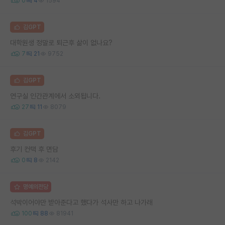
0
4
1594
김GPT
대학원생 정말로 퇴근후 삶이 없나요?
7
21
9752
김GPT
연구실 인간관계에서 소외됩니다.
27
11
8079
김GPT
후기 컨택 후 면담
0
8
2142
명예의전당
석박이어야만 받아준다고 했다가 석사만 하고 나가래
100
88
81941