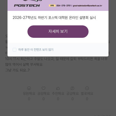
자유 게시판(아무개랩)
2026-27학년도 하반기 포스텍 대학원 온라인 설명회 실시
미국 유학 게시판
미국 대학원 합격 후기 게시판
자세히 보기
오늘 첫 출근인데...6시 퇴근하면 그냥 나가면 되나요...? 다른 대학원생 분
대학원생 모집 게시판
들이 알아서 6시되면 퇴근하면 된다고 하셨는데 진짜 그냥 가면 되는건가요
ㅠㅠ
하루 동안 이 컨텐츠 보지 않기
대학원 합격 후기 게시판
이전에 대학교 연구실에서 학부연구생할 때는 맨날 오전 8시 출근하고 저녁
10시 11시 퇴근하고 주말도 나오고, 일 때문에 칼퇴 부탁드리면 욕을 너무
연구실(PI) 홍보 게시판
많이 먹어서 살짝 무서워요
그냥 가도 되요..?
석박사 채용 정보 게시판
임용 정보 게시판
학부 인턴 게시판
응원해요
공감해요
추천해요
궁금해요
별로에요
0
0
0
0
0
취업 게시판
임용 후기 게시판