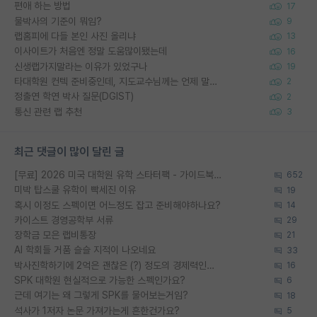
편애 하는 방법
17
물박사의 기준이 뭐임?
9
랩홈피에 다들 본인 사진 올리냐
13
이사이트가 처음엔 정말 도움많이됐는데
16
신생랩가지말라는 이유가 있었구나
19
타대학원 컨텍 준비중인데, 지도교수님께는 언제 말씀드려야 할까요?
2
정출연 학연 박사 질문(DGIST)
2
통신 관련 랩 추천
3
최근 댓글이 많이 달린 글
[무료] 2026 미국 대학원 유학 스타터팩 - 가이드북 & 합격자 컨택메일 템플릿
652
미박 탑스쿨 유학이 빡세진 이유
19
혹시 이정도 스펙이면 어느정도 잡고 준비해야하나요?
14
카이스트 경영공학부 서류
29
장학금 모은 랩비통장
21
AI 학회들 거품 슬슬 지적이 나오네요
33
박사진학하기에 2억은 괜찮은 (?) 정도의 경제력인가요
16
SPK 대학원 현실적으로 가능한 스펙인가요?
6
근데 여기는 왜 그렇게 SPK를 물어보는거임?
18
석사가 1저자 논문 가져가는게 흔한건가요?
5