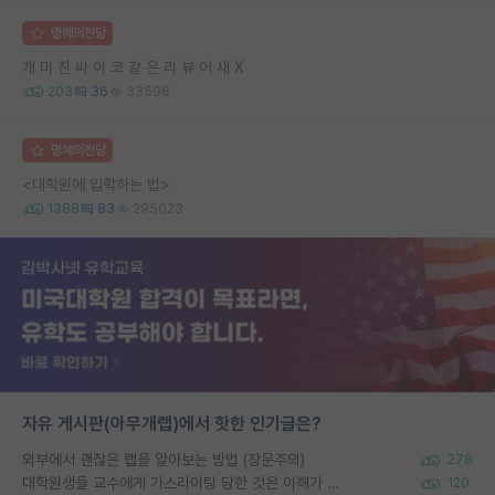
명예의전당
개 미 친 싸 이 코 같 은 리 뷰 어 새 X
203
36
33598
명예의전당
<대학원에 입학하는 법>
1388
83
295023
자유 게시판(아무개랩)에서 핫한 인기글은?
외부에서 괜찮은 랩을 알아보는 방법 (장문주의)
278
대학원생들 교수에게 가스라이팅 당한 것은 이해가 갑니다. 안타깝네요.
120