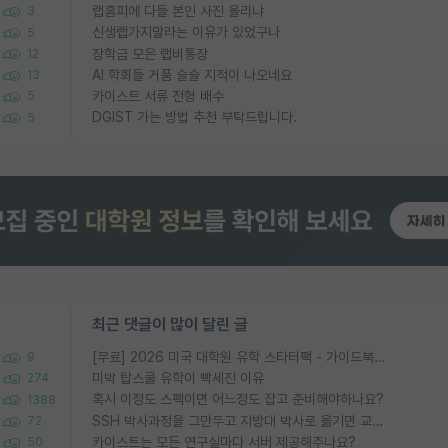
랩홈피에 다들 본인 사진 올리냐
3
신생랩가지말라는 이유가 있었구나
5
장학금 모은 랩비통장
12
AI 학회들 거품 슬슬 지적이 나오네요
13
카이스트 서류 전형 배수
5
DGIST 가는 방법 추천 부탁드립니다.
5
최근 댓글이 많이 달린 글
[무료] 2026 미국 대학원 유학 스타터팩 - 가이드북 & 합격자 컨택메일 템플릿
9
미박 탑스쿨 유학이 빡세진 이유
274
혹시 이정도 스펙이면 어느정도 잡고 준비해야하나요?
1388
SSH 박사과정을 그만두고 지방대 박사로 옮기면 교수의 꿈은 끝일까요?
72
카이스트는 모든 연구실마다 서버 제공해주나요?
50