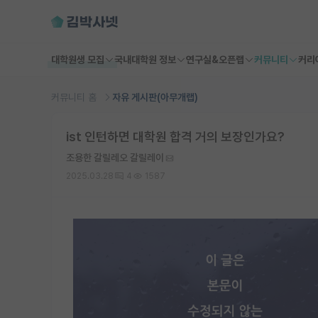
대학원생 모집
국내대학원 정보
연구실&오픈랩
커뮤니티
커리
커뮤니티 홈
자유 게시판(아무개랩)
ist 인턴하면 대학원 합격 거의 보장인가요?
조용한 갈릴레오 갈릴레이
2025.03.28
4
1587