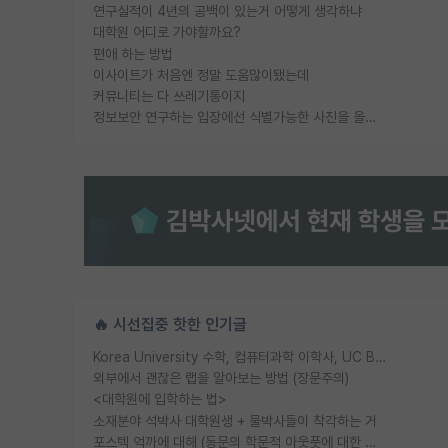
연구실적이 4년의 공백이 있는거 어떻게 생각하냐
대학원 어디로 가야할까요?
편애 하는 방법
이사이트가 처음엔 정말 도움많이됐는데
커뮤니티는 다 쓰레기통이지
정보보안 연구하는 입장에선 식별가능한 사진을 올리는건 비추이긴함
🔥 시선집중 핫한 인기글
Korea University 수학, 컴퓨터과학 이학사, UC Berkeley 산업공학 대학원 공학박사가 되는 것은 쉽지 않겠죠?
외부에서 괜찮은 랩을 알아보는 방법 (장문주의)
<대학원에 입학하는 법>
소재분야 석박사 대학원생 + 물박사들이 착각하는 거
포스텍 억까에 대해 (동문의 학문적 아웃풋에 대한 반박)