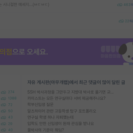
 시니컬한 메세지...(ㅂㄷㅂㄷ)
463
22
자유 게시판(아무개랩)에서 최근 댓글이 많이 달린 글
SSH 박사과정을 그만두고 지방대 박사로 옮기면 교수의 꿈은 끝일까요?
274
카이스트는 모든 연구실마다 서버 제공해주나요?
1388
학부신입생 질문
72
알츠하이머 관련 고등학생 탐구 포트폴리오
50
연구실 학생 하나 자퇴했는데
43
입학도 안한 신입생이 원래 관심을 받나요
29
물박사의 기준이 뭐임?
40