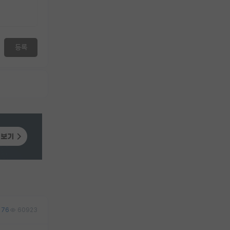
등록
76
60923