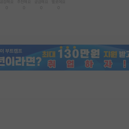
공감해요
추천해요
궁금해요
별로에요
0
0
0
0