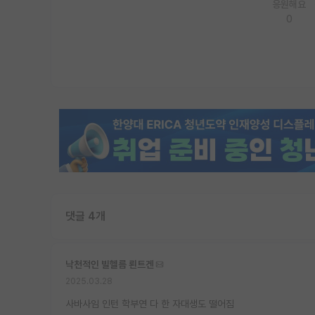
응원해요
0
댓글 4개
낙천적인 빌헬름 뢴트겐
2025.03.28
사바사임 인턴 학부연 다 한 자대생도 떨어짐