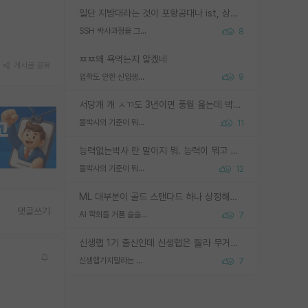
일단 지방대라는 것이 포항공대나 ist, 상위 지거국은 아니라고 생각하겠습니다. 그런곳은 서성한에 비해 소위 대학 네임밸류가 크게 뒤떨어지지는 않으니까요. 대학 이름이 중요하냐? 당연합니다. 대학 이름이 좋아서 좋은 아웃풋이 나오는 것이냐, 좋은 대학은 좋은 사람과 좋은 기회가 몰려있으니 아웃풋도 자연스럽게 좋아지는 것이냐? 대답하기 어려운 문제입니다. 아직 한국 사회에서 학벌을 보는 것도, 특히 이공계를 중심으로 학벌보다는 실적 위주라는 분위기가 형성되는 것도 사실입니다. 지방대 출신으로 전임교수가 될수 있느냐? 가능 불가능을 따지면 당연히 가능입니다. 지방대 박사 출신으로 전임교원이 된 경우가 실제로 있으니까요. 현실적인 가능성이 있느냐? 지금 이정도 대학의 교수가 되고싶다고 생각되는 대학 들어가서 컴공과 교수 목록 켜고 박사 어디서 받았는지 쭉 한번 보세요. 냉정하게 지방대 출신인 분들이 많지는 않으실겁니다.
SSH 박사과정을 그만두고 지방대 박사로 옮기면 교수의 꿈은 끝일까요?
8
ㅉㅉ왜 욕먹는지 알겠네
게시글 공유
입학도 안한 신입생이 원래 관심을 받나요
9
서당개 개 ㅅㄲ도 3년이면 풍월 읊는데 박사 5년 이상 대리고 있으면서 물된건 교수 탓 맞는ㄱ게 거기가 서당이 아니란 소리임
물박사의 기준이 뭐임?
11
능력없는박사 란 말이지 뭐. 능력이 뭐고 능력이 있다는게 뭔지는 사람마다 기준이 다르니까 얘기해봐야 서로 자기 기준만 얘기해서 논쟁이 끝이 안나고. 주위에서 능력있고 야심있는 신입생이 교수가 유의미한 피드백을 아예 안주면서 제대로된 과제에 참여해볼 기회도 제공하지 않고 잡일 뺑뺑이만 돌려서 맨날 단순작업만 하면서 밤새다가 눈빛이 점점 죽어가는걸 본 사람은 물박사는 교수탓이라고 하고, 교수는 이것저것 알려도 주고 기회도 주고 사수 동기 붙여주면서 어떻게든 끌고가려고 하는데 본인이 매일 뺀질거리면서 출근 하는둥마는둥 하다가 기껏 와서도 폰이나 쳐다보다가 실험 망치고 저녁약속있어서 먼저 가볼게요~ 하는걸 본 사람은 물박사는 본인탓이라고 함.
물박사의 기준이 뭐임?
12
ML 대부분이 골드 스탠다드 하나 상정해놓고 (벤치마크 데이터셋이 여러 개면 여러 개 상정) 그거 얼마나 잘 맞추나 싸움임 가끔 번뜩이는 설계 철학을 보여주는 논문들도 있지만 대부분 그거 성적 얼마나 더 올리느라에 혈안이 되어 있는 측면이 잇음
댓글쓰기
AI 학회들 거품 슬슬 지적이 나오네요
7
신생랩 1기 출신인데 신생랩은 줠라 무거운 바벨 같은거임. 들면 대박인데 못들면 깔려 죽음. 아무도 알려주지 않는 환경에서 자생해야하지만, 일단 살아남았다면 그 어떤 사람보다 악착같고 생존력 높은 사람으로 거듭날 수 있음
신생랩가지말라는 이유가 있었구나
7