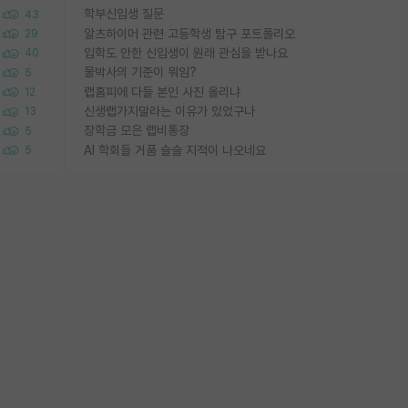
학부신입생 질문
43
알츠하이머 관련 고등학생 탐구 포트폴리오
29
입학도 안한 신입생이 원래 관심을 받나요
40
물박사의 기준이 뭐임?
5
랩홈피에 다들 본인 사진 올리냐
12
신생랩가지말라는 이유가 있었구나
13
장학금 모은 랩비통장
5
AI 학회들 거품 슬슬 지적이 나오네요
5