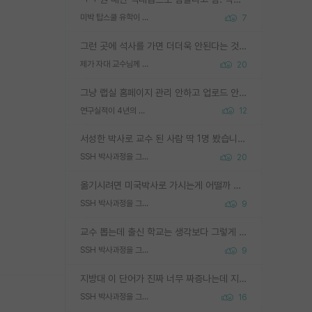
미박 탑스쿨 유학이 빡세진 이유
7
그런 곳에 석사를 가면 더더욱 안된다는 것을 깨달으시면 된겁니다!
제가 자대 교수님께 무례하게 행동한 걸까요?
20
그냥 랩실 홈페이지 관리 안하고 업로드 안한거 아님?
연구실적이 4년의 공백이 있는거 어떻게 생각하냐
12
서성한 박사로 교수 된 사람 딱 1명 봤습니다. 근데 지방대 박사로 교수된 거는 기적이 일어나야되요. 서성한 학부부터여도 빡센게 교수임용일텐데 지방대박사로 무슨 교수가 되나요...... 중소기업/중견기업 팀장급/연구소장급이나 될거 같네요.
SSH 박사과정을 그만두고 지방대 박사로 옮기면 교수의 꿈은 끝일까요?
20
옮기시려면 미국박사로 가시는게 어떨까 싶네요. 교수가 꿈이면 미국박사 하고 미국교수 까지 같이 노리시는게 기회가 많지 않을까요?
SSH 박사과정을 그만두고 지방대 박사로 옮기면 교수의 꿈은 끝일까요?
9
교수 뽑는데 출신 학교는 생각보다 그렇게 안 봄. 앞으로는 더 안 보게 될거임. 박사는 어디서 진행해도 됨. 단, 제대로 쌓고 좋은 실적 만들 수 있다면. 그런데 지방대는 그럴 가능성이 지극히 낮음. 나만 열심히 잘 하면 된다? 인간은 주변 환경에 지배되는 나약한 존재임. 주변의 지방대 대학원생과 섞이고 지방 특유의 여유로움 또는 나쁘게 얘기해서 나태함에 젖어 살다보면 교수의 꿈 자체를 잊어버리게 될 가능성도 있음. 주변 환경이 70~80%임.
SSH 박사과정을 그만두고 지방대 박사로 옮기면 교수의 꿈은 끝일까요?
9
지방대 이 단어가 진짜 너무 짜증나는데 지방대면 다 그냥 쓰레기인가요? 무슨 말 같지도 않은 댓글들이 있는건지??? 지방에도 충분히 좋은 대학 많고 충분히 잘하는 교수님들 많습니다 포항공대 4개 IST 대표 지거국들 여기 모두 다 지방에 있고 여기 출신들 중에 교수하는 분들 적지 않습니다 지거국 출신이 무슨 교수를 하냐?라고 생각할 사람들 많은데 상위 대표 지거국에 아웃라이어들 많습니다 결국 개인의 연구역량과 실적이 중요합니다 이 역량을 펼치는데 있어서 지도교수와의 합도 중요합니다. 그리고 경력이 필요하면 해외포닥까지 다녀오세요
SSH 박사과정을 그만두고 지방대 박사로 옮기면 교수의 꿈은 끝일까요?
16