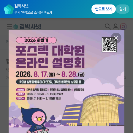
김박사넷
앱으로 보기
닫기
푸시 알림으로 소식을 빠르게
커뮤니티 홈
자유 게시판(아무개랩)
대학원생 모집
합격 후 면답
국내대학원 정보
낙천적인 존 스튜어트 밀
연구실&오픈랩
2024.06.17
2
958
커뮤니티
커뮤니티 홈
전체글보기
베스트 게시판
IF 명예의전당