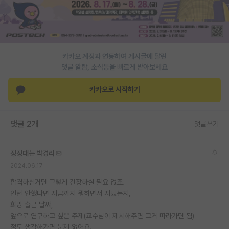
PI 전용 게시판
인문사회 계열 게시판
카카오 계정과 연동하여 게시글에 달린
특수/전문대학원 게시판
댓글 알람, 소식등을 빠르게 받아보세요
반도체/AI 게시판
카카오로 시작하기
장학금/장학생 게시판
학술 정보 게시판
댓글 2개
댓글쓰기
홍보 게시판
징징대는 박경리
커리어
2024.06.17
유학교육
합격하신거면 그렇게 긴장하실 필요 없죠.
인턴 안했다면 지금까지 뭐하면서 지냈는지,
이벤트
희망 출근 날짜,
앞으로 연구하고 싶은 주제(교수님이 제시해주면 그거 따라가면 됨)
반도체 아카데미
정도 생각해가면 문제 없어요.