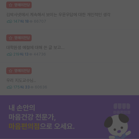
명예의전당
김박사넷에서 계속해서 보이는 우문우답에 대한 개인적인 생각
147
18
66707
명예의전당
대학원생 예절에 대해 쓴 글 보고...
219
13
44736
명예의전당
우리 지도교수님..
175
33
60636