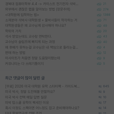
경북대 컴퓨터학부 4.4 -> 카이스트 전기전자 석박사통합과정 합격
21
외부에서 괜찮은 랩을 알아보는 방법 (장문주의)
274
<대학원에 입학하는 법>
1388
소재분야 석박사 대학원생 + 물박사들이 착각하는 거
71
대학원생들은 왜 교수님께 감사해야 하나요?
49
학위의 가치
20
석사 받았는데도 교수랑 연락한다.
43
교수님이 슬럼프에 빠지게 되는 과정
40
왜 후배가 못하는걸 교수님은 내 책임으로 돌리는걸까요?
4
편애 하는 방법
12
이사이트가 처음엔 정말 도움많이됐는데
9
커뮤니티는 다 쓰레기통이지
5
최근 댓글이 많이 달린 글
[무료] 2026 미국 대학원 유학 스타터팩 - 가이드북 & 합격자 컨택메일 템플릿
645
미국 박사, 정말 도전해볼 만할까요?
9
미국 박사 컨택 메일 답변 질문
10
미박 탑스쿨 유학이 빡세진 이유
17
혹시 이정도 스펙이면 어느정도 잡고 준비해야하나요?
14
타대 학부연구생 컨택 조언
21