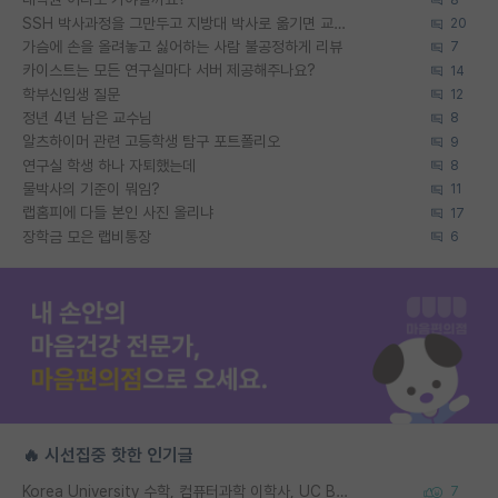
SSH 박사과정을 그만두고 지방대 박사로 옮기면 교수의 꿈은 끝일까요?
20
가슴에 손을 올려놓고 싫어하는 사람 불공정하게 리뷰
7
카이스트는 모든 연구실마다 서버 제공해주나요?
14
학부신입생 질문
12
정년 4년 남은 교수님
8
알츠하이머 관련 고등학생 탐구 포트폴리오
9
연구실 학생 하나 자퇴했는데
8
물박사의 기준이 뭐임?
11
랩홈피에 다들 본인 사진 올리냐
17
장학금 모은 랩비통장
6
🔥 시선집중 핫한 인기글
Korea University 수학, 컴퓨터과학 이학사, UC Berkeley 산업공학 대학원 공학박사가 되는 것은 쉽지 않겠죠?
7