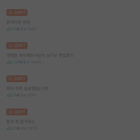
김GPT
합격이후 면담
0
2
5417
김GPT
대학원 재수해본사람이 남기는 면접후기
23
9
14410
김GPT
자대 진학 성공했습니다!!
0
1
1091
김GPT
합격 후 합격취소
0
3
1676