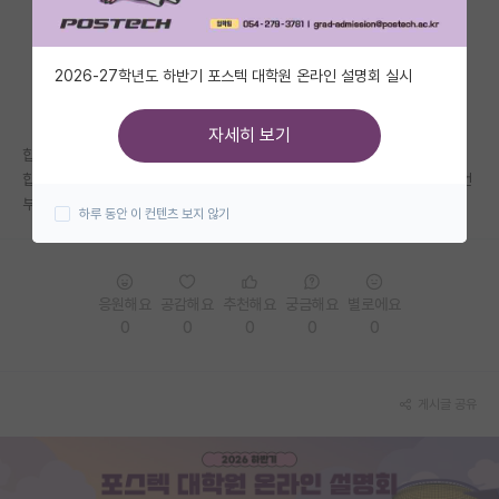
자유 게시판(아무개랩)
2026-27학년도 하반기 포스텍 대학원 온라인 설명회 실시
미국 유학 게시판
미국 대학원 합격 후기 게시판
자세히 보기
합격 후 면담에서는 주로 어떤 내용으로 면담을 하나요?
대학원생 모집 게시판
합격하기전 사전컨택과는 면담내용이 많이 다를 것 같은데 경헙자분들 조언
부탁드립니다ㅠㅠ
하루 동안 이 컨텐츠 보지 않기
대학원 합격 후기 게시판
연구실(PI) 홍보 게시판
응원해요
공감해요
추천해요
궁금해요
별로에요
석박사 채용 정보 게시판
0
0
0
0
0
임용 정보 게시판
학부 인턴 게시판
게시글 공유
취업 게시판
임용 후기 게시판