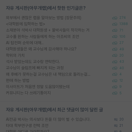
자유 게시판(아무개랩)에서 핫한 인기글은?
외부에서 괜찮은 랩을 알아보는 방법 (장문주의)
274
<대학원에 입학하는 법>
1388
소재분야 석박사 대학원생 + 물박사들이 착각하는 거
71
교수를 원하는 사람들에게 하는 아조씨의 조언
106
AI 탑컨퍼 순위에 대해..
27
대학원생들은 왜 교수님께 감사해야 하나요?
49
학위의 가치
20
석사 받았는데도 교수랑 연락한다.
43
교수님이 슬럼프에 빠지게 되는 과정
40
왜 후배가 못하는걸 교수님은 내 책임으로 돌리는걸까요?
4
편애 하는 방법
12
이사이트가 처음엔 정말 도움많이됐는데
9
커뮤니티는 다 쓰레기통이지
5
자유 게시판(아무개랩)에서 최근 댓글이 많이 달린 글
AI전공 박사는 의사보다 돈을 더 많이 벌 수 있습니다.
20
타대 학부연구생 컨택 조언
21
대학원 어디로 가야할까요?
8