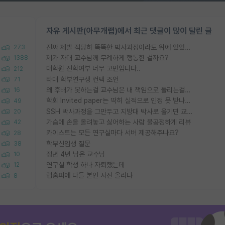
자유 게시판(아무개랩)에서 최근 댓글이 많이 달린 글
진짜 제발 적당히 똑똑한 박사과정이라도 위에 있었으면..
273
제가 자대 교수님께 무례하게 행동한 걸까요?
1388
대학원 진학여부 너무 고민입니다..
212
타대 학부연구생 컨택 조언
71
왜 후배가 못하는걸 교수님은 내 책임으로 돌리는걸까요?
16
학회 Invited paper는 딱히 실적으로 인정 못 받나요?
49
SSH 박사과정을 그만두고 지방대 박사로 옮기면 교수의 꿈은 끝일까요?
20
가슴에 손을 올려놓고 싫어하는 사람 불공정하게 리뷰
42
카이스트는 모든 연구실마다 서버 제공해주나요?
28
학부신입생 질문
38
정년 4년 남은 교수님
10
연구실 학생 하나 자퇴했는데
12
랩홈피에 다들 본인 사진 올리냐
8