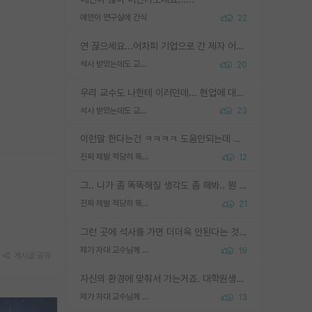
애인이 연구실에 간식
22
연 끊으세요...어차피 기업으로 간 제자 어떻게 못합니다. 기업에서는 교수들 사기꾼으로 보는 시선도 강하고, 앞에서나 교수님하고 떠받들어주지 많이 무시합니다. 영향력도 0에 수렴합니다. 그리고 생각해보십시오. 석사로 기업간 제자가 무슨 힘이 있다고 과제를 달라고 합니까? 말만 교수지 무능력자라고 생각합니다. 세금이 아깝습니다.
석사 받았는데도 교수랑 연락한다.
20
우리 교수도 나한테 이러던데... 현업에 대해 이해가 전혀 없고, 자기 말이면 다 되는 줄 알고. 학위동안 지도는 커녕 잡일만 시켜놓고 이제와서 주기적으로 연락 없으면 싸가지 없는 제자가 되버림.
석사 받았는데도 교수랑 연락한다.
23
이런말 한다는건 ㅋㅋㅋㅋ 도움안되는데 도움되는 척하는 멍청한 선배들이 우리 나가면 너 어떡하냐 ㅇㅈㄹ 하고 나가면 후배들이 이런말 하더라 ㅎㅎㅎ
진짜 제발 적당히 똑똑한 박사과정이라도 위에 있었으면..
12
그.. 니가 좀 똑똑해질 생각도 좀 해봐.. 뭔 연구를 선배랑 계속 같이할 생각을하냐 박사과정이
진짜 제발 적당히 똑똑한 박사과정이라도 위에 있었으면..
21
그런 곳에 석사를 가면 더더욱 안된다는 것을 깨달으시면 된겁니다!
제가 자대 교수님께 무례하게 행동한 걸까요?
19
게시글 공유
자신의 환경에 맞춰서 가는거죠. 대학원생분이 질투하셔서 그러시는건 아닐지..
제가 자대 교수님께 무례하게 행동한 걸까요?
13