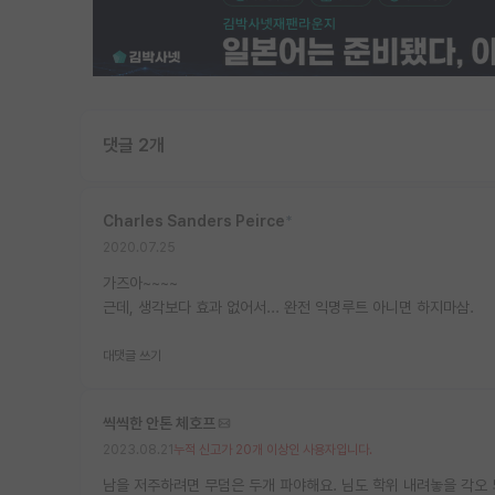
댓글 2개
Charles Sanders Peirce
*
2020.07.25
가즈아~~~~
근데, 생각보다 효과 없어서... 완전 익명루트 아니면 하지마삼.
대댓글 쓰기
씩씩한 안톤 체호프
2023.08.21
누적 신고가 20개 이상인 사용자입니다.
남을 저주하려면 무덤은 두개 파야해요. 님도 학위 내려놓을 각오