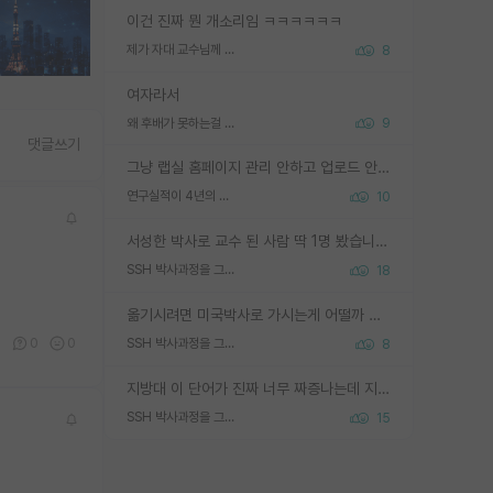
이건 진짜 뭔 개소리임 ㅋㅋㅋㅋㅋㅋ
제가 자대 교수님께 무례하게 행동한 걸까요?
8
여자라서
왜 후배가 못하는걸 교수님은 내 책임으로 돌리는걸까요?
9
댓글쓰기
그냥 랩실 홈페이지 관리 안하고 업로드 안한거 아님?
연구실적이 4년의 공백이 있는거 어떻게 생각하냐
10
서성한 박사로 교수 된 사람 딱 1명 봤습니다. 근데 지방대 박사로 교수된 거는 기적이 일어나야되요. 서성한 학부부터여도 빡센게 교수임용일텐데 지방대박사로 무슨 교수가 되나요...... 중소기업/중견기업 팀장급/연구소장급이나 될거 같네요.
SSH 박사과정을 그만두고 지방대 박사로 옮기면 교수의 꿈은 끝일까요?
18
옮기시려면 미국박사로 가시는게 어떨까 싶네요. 교수가 꿈이면 미국박사 하고 미국교수 까지 같이 노리시는게 기회가 많지 않을까요?
0
0
0
SSH 박사과정을 그만두고 지방대 박사로 옮기면 교수의 꿈은 끝일까요?
8
지방대 이 단어가 진짜 너무 짜증나는데 지방대면 다 그냥 쓰레기인가요? 무슨 말 같지도 않은 댓글들이 있는건지??? 지방에도 충분히 좋은 대학 많고 충분히 잘하는 교수님들 많습니다 포항공대 4개 IST 대표 지거국들 여기 모두 다 지방에 있고 여기 출신들 중에 교수하는 분들 적지 않습니다 지거국 출신이 무슨 교수를 하냐?라고 생각할 사람들 많은데 상위 대표 지거국에 아웃라이어들 많습니다 결국 개인의 연구역량과 실적이 중요합니다 이 역량을 펼치는데 있어서 지도교수와의 합도 중요합니다. 그리고 경력이 필요하면 해외포닥까지 다녀오세요
SSH 박사과정을 그만두고 지방대 박사로 옮기면 교수의 꿈은 끝일까요?
15