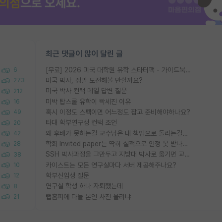
최근 댓글이 많이 달린 글
[무료] 2026 미국 대학원 유학 스타터팩 - 가이드북 & 합격자 컨택메일 템플릿
6
미국 박사, 정말 도전해볼 만할까요?
273
미국 박사 컨택 메일 답변 질문
212
미박 탑스쿨 유학이 빡세진 이유
16
혹시 이정도 스펙이면 어느정도 잡고 준비해야하나요?
49
타대 학부연구생 컨택 조언
20
왜 후배가 못하는걸 교수님은 내 책임으로 돌리는걸까요?
42
학회 Invited paper는 딱히 실적으로 인정 못 받나요?
28
SSH 박사과정을 그만두고 지방대 박사로 옮기면 교수의 꿈은 끝일까요?
38
카이스트는 모든 연구실마다 서버 제공해주나요?
10
학부신입생 질문
12
연구실 학생 하나 자퇴했는데
8
랩홈피에 다들 본인 사진 올리냐
21