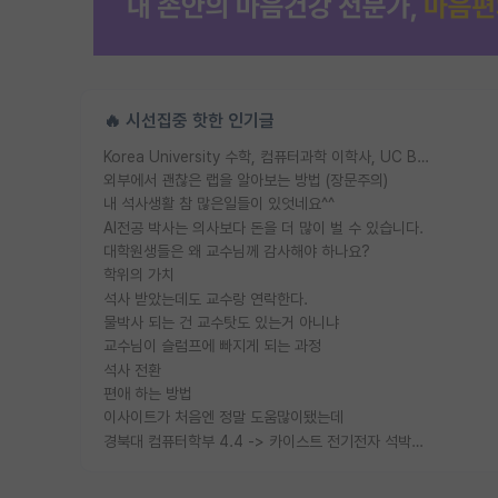
🔥 시선집중 핫한 인기글
Korea University 수학, 컴퓨터과학 이학사, UC Berkeley 산업공학 대학원 공학박사가 되는 것은 쉽지 않겠죠?
외부에서 괜찮은 랩을 알아보는 방법 (장문주의)
내 석사생활 참 많은일들이 있엇네요^^
AI전공 박사는 의사보다 돈을 더 많이 벌 수 있습니다.
대학원생들은 왜 교수님께 감사해야 하나요?
학위의 가치
석사 받았는데도 교수랑 연락한다.
물박사 되는 건 교수탓도 있는거 아니냐
교수님이 슬럼프에 빠지게 되는 과정
석사 전환
편애 하는 방법
이사이트가 처음엔 정말 도움많이됐는데
경북대 컴퓨터학부 4.4 -> 카이스트 전기전자 석박사통합과정 합격