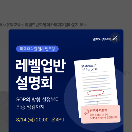
어
유학교육
이벤트
반도체 아카데미
재팬라운지 🌸
스크랩
신고하