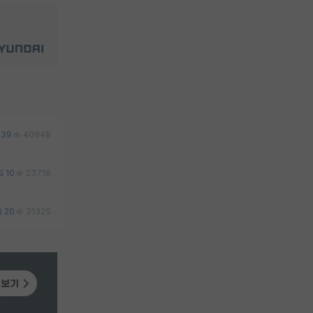
39
40948
10
23716
20
31325