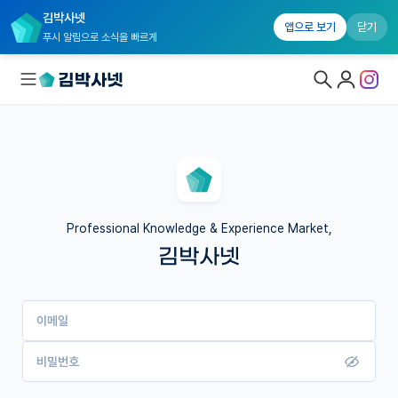
김박사넷
앱으로 보기
닫기
푸시 알림으로 소식을 빠르게
대학원생 모집
국내대학원 정보
연구실&오픈랩
Professional Knowledge & Experience Market,
김박사넷
커뮤니티
커리어
이메일
유학교육
이벤트
비밀번호
반도체 아카데미