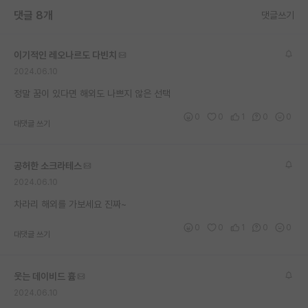
댓글 8개
재팬라운지 🌸
댓글쓰기
이기적인 레오나르도 다빈치
2024.06.10
정말 꿈이 있다면 해외도 나쁘지 않은 선택
0
0
1
0
0
대댓글 쓰기
공허한 소크라테스
2024.06.10
차라리 해외를 가보세요 진짜~
0
0
1
0
0
대댓글 쓰기
웃는 데이비드 흄
2024.06.10