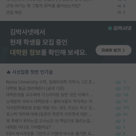
근데 여기는 왜 그렇게 SPK를 물어보는거임?
9
면접 복장
5
🔥 시선집중 핫한 인기글
Korea University 수학, 컴퓨터과학 이학사, UC Berkeley 산업공학 대학원 공학박사가 되는 것은 쉽지 않겠죠?
11
대학원 월급 정리해준다 (공대 기준)
275
대학원생들 교수에게 가스라이팅 당한 것은 이해가 갑니다. 안타깝네요.
119
소재분야 석박사 대학원생 + 물박사들이 착각하는 거
76
석사입학예정생 분들! 제발 어느 정도 각오는 하고 오세요.
156
포스텍 억까에 대해 (동문의 학문적 아웃풋에 대한 반박)
50
왜 후배가 못하는걸 교수님은 내 책임으로 돌리는걸까요?
6
대학원 어디로 가야할까요?
5
SSH 박사과정을 그만두고 지방대 박사로 옮기면 교수의 꿈은 끝일까요?
9