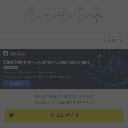
PI 전용 게시판
응원해요
공감해요
추천해요
궁금해요
별로에요
인문사회 계열 게시판
0
0
0
0
1
특수/전문대학원 게시판
게시글 공유
반도체/AI 게시판
장학금/장학생 게시판
학술 정보 게시판
홍보 게시판
커리어
카카오 계정과 연동하여 게시글에 달린
유학교육
댓글 알람, 소식등을 빠르게 받아보세요
이벤트
카카오로 시작하기
반도체 아카데미