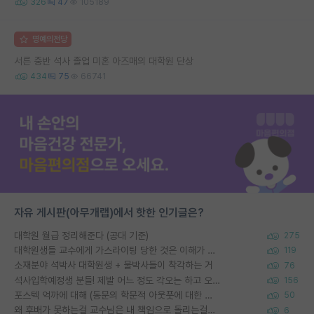
326
47
105189
명예의전당
서른 중반 석사 졸업 미혼 아즈매의 대학원 단상
434
75
66741
자유 게시판(아무개랩)에서 핫한 인기글은?
대학원 월급 정리해준다 (공대 기준)
275
대학원생들 교수에게 가스라이팅 당한 것은 이해가 갑니다. 안타깝네요.
119
소재분야 석박사 대학원생 + 물박사들이 착각하는 거
76
석사입학예정생 분들! 제발 어느 정도 각오는 하고 오세요.
156
포스텍 억까에 대해 (동문의 학문적 아웃풋에 대한 반박)
50
왜 후배가 못하는걸 교수님은 내 책임으로 돌리는걸까요?
6