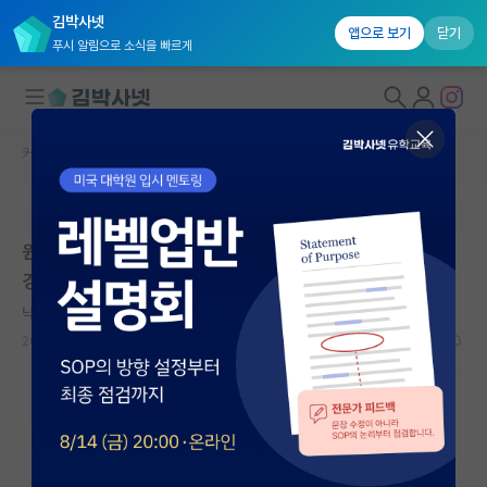
김박사넷
앱으로 보기
닫기
푸시 알림으로 소식을 빠르게
커뮤니티 홈
자유 게시판(아무개랩)
대학원생 모집
본문이 수정되지 않는 박제글입니다.
국내대학원 정보
원하는 연구실이 국내 하나인데, 현실적으로 가기 어려운
연구실&오픈랩
경우
커뮤니티
낙천적인 피보나치
2024.06.10
8
2477
커뮤니티 홈
전체글보기
베스트 게시판
IF 명예의전당