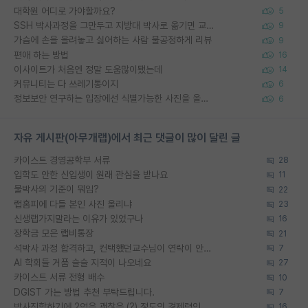
대학원 어디로 가야할까요?
5
SSH 박사과정을 그만두고 지방대 박사로 옮기면 교수의 꿈은 끝일까요?
9
가슴에 손을 올려놓고 싫어하는 사람 불공정하게 리뷰
9
편애 하는 방법
16
이사이트가 처음엔 정말 도움많이됐는데
14
커뮤니티는 다 쓰레기통이지
6
정보보안 연구하는 입장에선 식별가능한 사진을 올리는건 비추이긴함
6
자유 게시판(아무개랩)에서 최근 댓글이 많이 달린 글
카이스트 경영공학부 서류
28
입학도 안한 신입생이 원래 관심을 받나요
11
물박사의 기준이 뭐임?
22
랩홈피에 다들 본인 사진 올리냐
23
신생랩가지말라는 이유가 있었구나
16
장학금 모은 랩비통장
21
석박사 과정 합격하고, 컨택했던교수님이 연락이 안됩니다...
7
AI 학회들 거품 슬슬 지적이 나오네요
27
카이스트 서류 전형 배수
10
DGIST 가는 방법 추천 부탁드립니다.
7
박사진학하기에 2억은 괜찮은 (?) 정도의 경제력인가요
16