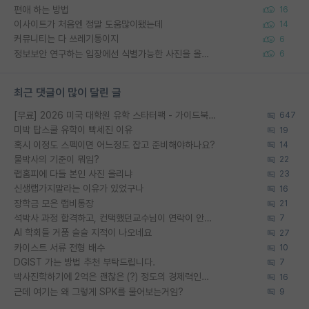
편애 하는 방법
16
이사이트가 처음엔 정말 도움많이됐는데
14
커뮤니티는 다 쓰레기통이지
6
정보보안 연구하는 입장에선 식별가능한 사진을 올리는건 비추이긴함
6
최근 댓글이 많이 달린 글
[무료] 2026 미국 대학원 유학 스타터팩 - 가이드북 & 합격자 컨택메일 템플릿
647
미박 탑스쿨 유학이 빡세진 이유
19
혹시 이정도 스펙이면 어느정도 잡고 준비해야하나요?
14
물박사의 기준이 뭐임?
22
랩홈피에 다들 본인 사진 올리냐
23
신생랩가지말라는 이유가 있었구나
16
장학금 모은 랩비통장
21
석박사 과정 합격하고, 컨택했던교수님이 연락이 안됩니다...
7
AI 학회들 거품 슬슬 지적이 나오네요
27
카이스트 서류 전형 배수
10
DGIST 가는 방법 추천 부탁드립니다.
7
박사진학하기에 2억은 괜찮은 (?) 정도의 경제력인가요
16
근데 여기는 왜 그렇게 SPK를 물어보는거임?
9