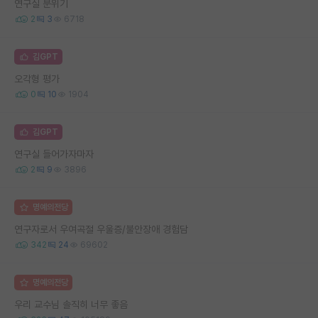
연구실 분위기
2
3
6718
김GPT
오각형 평가
0
10
1904
김GPT
연구실 들어가자마자
2
9
3896
명예의전당
연구자로서 우여곡절 우울증/불안장애 경험담
342
24
69602
명예의전당
우리 교수님 솔직히 너무 좋음