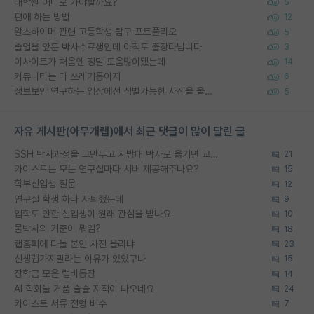
대학원 어디로 가야할까요?
5
편애 하는 방법
12
알츠하이머 관련 고등학생 탐구 포트폴리오
5
졸업을 앞둔 박사수료생인데 아직도 출장다닙니다
3
이사이트가 처음엔 정말 도움많이됐는데
14
커뮤니티는 다 쓰레기통이지
6
정보보안 연구하는 입장에선 식별가능한 사진을 올리는건 비추이긴함
5
자유 게시판(아무개랩)에서 최근 댓글이 많이 달린 글
SSH 박사과정을 그만두고 지방대 박사로 옮기면 교수의 꿈은 끝일까요?
21
카이스트는 모든 연구실마다 서버 제공해주나요?
15
학부신입생 질문
12
연구실 학생 하나 자퇴했는데
9
입학도 안한 신입생이 원래 관심을 받나요
10
물박사의 기준이 뭐임?
18
랩홈피에 다들 본인 사진 올리냐
23
신생랩가지말라는 이유가 있었구나
15
장학금 모은 랩비통장
14
AI 학회들 거품 슬슬 지적이 나오네요
24
카이스트 서류 전형 배수
7