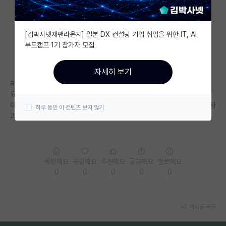
자유 게시판(아무개랩)
[김박사넷재팬라운지] 일본 DX 컨설팅 기업 취업을 위한 IT, AI
미국 유학 게시판
부트캠프 1기 참가자 모집
미국 대학원 합격 후기 게시판
자세히 보기
대학원생 모집 게시판
ai분야로 직업을 갖는 건 재능있는(똑똑한) 사람들이나 할 수 있는걸까
요..??
대학원 합격 후기 게시판
대학원 준비하려고 이것저것 알아보는 중인데 다들 스펙이 너무 대단해서 자
하루 동안 이 컨텐츠 보지 않기
괴감 드네요….
연구실(PI) 홍보 게시판
석박사 채용 정보 게시판
임용 정보 게시판
응원해요
공감해요
추천해요
궁금해요
별로에요
0
0
0
0
0
학부 인턴 게시판
취업 게시판
게시글 공유
임용 후기 게시판