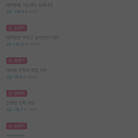
대학원을 가도되나 싶습니다
12
9
6257
김GPT
대학원은 무조건 설카포인가요?
5
21
13318
김GPT
대학원 진학과 취업 사이
1
8
5644
김GPT
신생랩 진학 고민
0
7
1506
김GPT
ㅠㅠㅠㅠㅠ