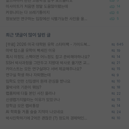
알츠하이머 관련 고등학생 탐구 포트폴리오
5
이사이트가 처음엔 정말 도움많이됐는데
14
커뮤니티는 다 쓰레기통이지
6
정보보안 연구하는 입장에선 식별가능한 사진을 올리는건 비추이긴함
5
최근 댓글이 많이 달린 글
[무료] 2026 미국 대학원 유학 스타터팩 - 가이드북 & 합격자 컨택메일 템플릿
645
미박 탑스쿨 유학이 빡세진 이유
19
혹시 이정도 스펙이면 어느정도 잡고 준비해야하나요?
14
SSH 박사과정을 그만두고 지방대 박사로 옮기면 교수의 꿈은 끝일까요?
21
카이스트는 모든 연구실마다 서버 제공해주나요?
15
연구실 학생 하나 자퇴했는데
9
입학도 안한 신입생이 원래 관심을 받나요
10
물박사의 기준이 뭐임?
18
랩홈피에 다들 본인 사진 올리냐
22
신생랩가지말라는 이유가 있었구나
15
장학금 모은 랩비통장
14
AI 학회들 거품 슬슬 지적이 나오네요
24
박사진학하기에 2억은 괜찮은 (?) 정도의 경제력인가요
10