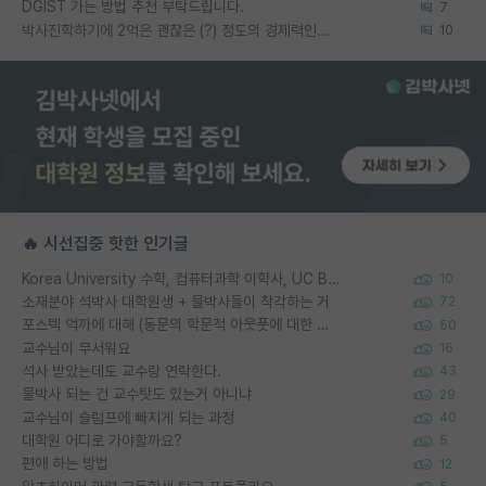
DGIST 가는 방법 추천 부탁드립니다.
7
박사진학하기에 2억은 괜찮은 (?) 정도의 경제력인가요
10
🔥 시선집중 핫한 인기글
Korea University 수학, 컴퓨터과학 이학사, UC Berkeley 산업공학 대학원 공학박사가 되는 것은 쉽지 않겠죠?
10
소재분야 석박사 대학원생 + 물박사들이 착각하는 거
72
포스텍 억까에 대해 (동문의 학문적 아웃풋에 대한 반박)
50
교수님이 무서워요
16
석사 받았는데도 교수랑 연락한다.
43
물박사 되는 건 교수탓도 있는거 아니냐
29
교수님이 슬럼프에 빠지게 되는 과정
40
대학원 어디로 가야할까요?
5
편애 하는 방법
12