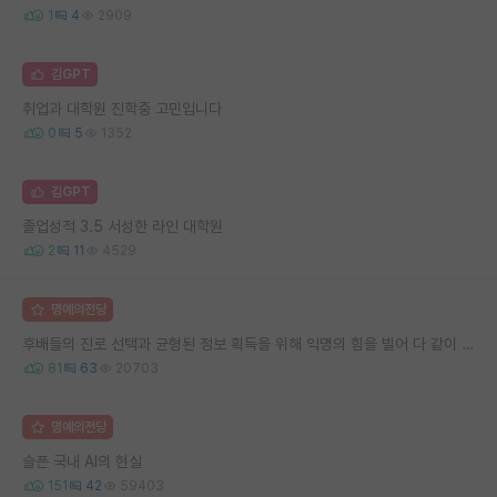
1
4
2909
김GPT
취업과 대학원 진학중 고민입니다
0
5
1352
김GPT
졸업성적 3.5 서성한 라인 대학원
2
11
4529
명예의전당
후배들의 진로 선택과 균형된 정보 획득을 위해 익명의 힘을 빌어 다 같이 연봉 공개 타임 한번 갖는 것 어때요?
81
63
20703
명예의전당
슬픈 국내 AI의 현실
151
42
59403