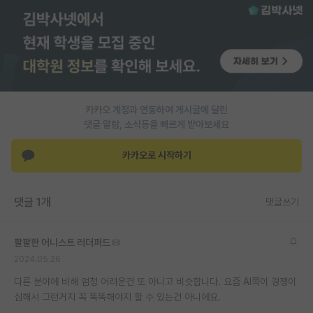
PI 전용 게시판
인문사회 계열 게시판
특수/전문대학원 게시판
반도체/AI 게시판
카카오 계정과 연동하여 게시글에 달린
댓글 알람, 소식등을 빠르게 받아보세요
장학금/장학생 게시판
카카오로 시작하기
학술 정보 게시판
홍보 게시판
댓글 1개
댓글쓰기
커리어
팔팔한 어니스트 러더퍼드
유학교육
2024.05.26
이벤트
다른 분야에 비해 엄청 어려운건 또 아니고 비슷합니다. 요즘 AI쪽이 경쟁이
심해서 그런거지 꼭 똑똑해야지 할 수 있는건 아니에요.
반도체 아카데미