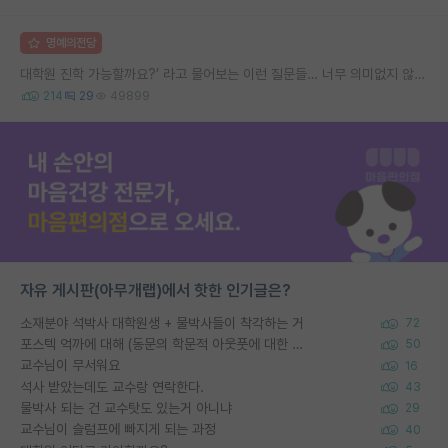
명예의전당
대학원 진학 가능할까요?’ 라고 물어보는 이런 질문들… 너무 의미없지 않나요?
214
29
49899
자유 게시판(아무개랩)에서 핫한 인기글은?
소재분야 석박사 대학원생 + 물박사들이 착각하는 거
72
포스텍 억까에 대해 (동문의 학문적 아웃풋에 대한 반박)
50
교수님이 무서워요
16
석사 받았는데도 교수랑 연락한다.
43
물박사 되는 건 교수탓도 있는거 아니냐
29
교수님이 슬럼프에 빠지게 되는 과정
40