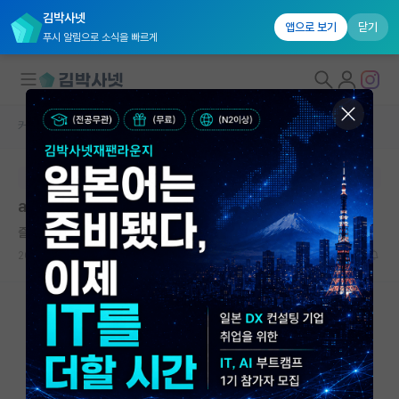
김박사넷
앱으로 보기
닫기
푸시 알림으로 소식을 빠르게
커뮤니티 홈
자유 게시판(아무개랩)
대학원생 모집
본문이 수정되지 않는 박제글입니다.
국내대학원 정보
ai쪽으로 대학원 진학 후 취업
연구실&오픈랩
즐거운 막스 플랑크
커뮤니티
2024.05.25
1
1397
커뮤니티 홈
전체글보기
베스트 게시판
IF 명예의전당