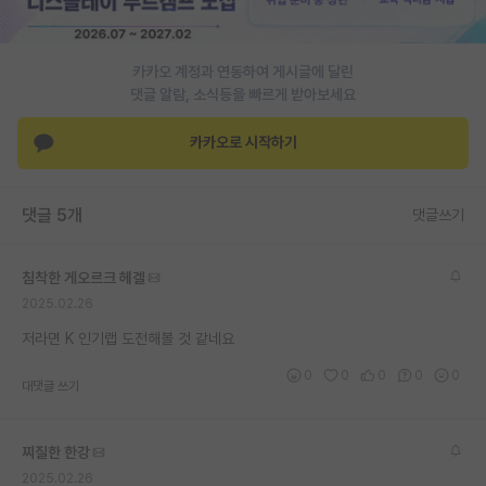
PI 전용 게시판
카카오 계정과 연동하여 게시글에 달린
인문사회 계열 게시판
댓글 알람, 소식등을 빠르게 받아보세요
특수/전문대학원 게시판
카카오로 시작하기
반도체/AI 게시판
장학금/장학생 게시판
댓글 5개
댓글쓰기
학술 정보 게시판
침착한 게오르크 헤겔
홍보 게시판
2025.02.26
커리어
저라면 K 인기랩 도전해볼 것 같네요
0
0
0
0
0
유학교육
대댓글 쓰기
이벤트
찌질한 한강
반도체 아카데미
2025.02.26