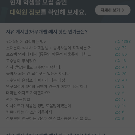
자유 게시판(아무개랩)에서 핫한 인기글은?
<대학원에 입학하는 법>
1388
소재분야 석박사 대학원생 + 물박사들이 착각하는 거
72
포스텍 억까에 대해 (동문의 학문적 아웃풋에 대한 반박)
50
교수님이 무서워요
16
석사 받았는데도 교수랑 연락한다.
43
물박사 되는 건 교수탓도 있는거 아니냐
29
교수님이 슬럼프에 빠지게 되는 과정
40
연구실적이 4년의 공백이 있는거 어떻게 생각하냐
3
대학원 어디로 가야할까요?
5
편애 하는 방법
12
이사이트가 처음엔 정말 도움많이됐는데
14
커뮤니티는 다 쓰레기통이지
6
정보보안 연구하는 입장에선 식별가능한 사진을 올리는건 비추이긴함
5