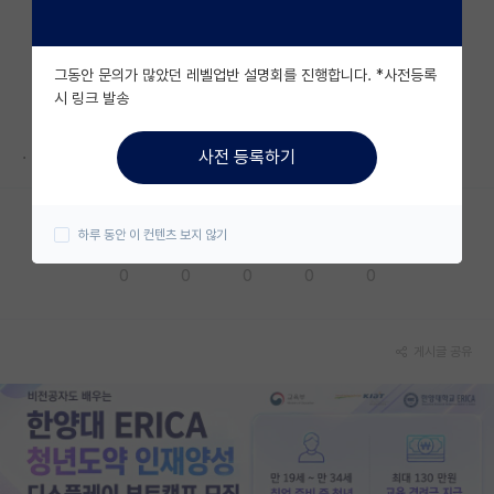
자유 게시판(아무개랩)
그동안 문의가 많았던 레벨업반 설명회를 진행합니다. *사전등록
미국 유학 게시판
시 링크 발송
미국 대학원 합격 후기 게시판
.
사전 등록하기
대학원생 모집 게시판
대학원 합격 후기 게시판
하루 동안 이 컨텐츠 보지 않기
응원해요
공감해요
추천해요
궁금해요
별로에요
연구실(PI) 홍보 게시판
0
0
0
0
0
석박사 채용 정보 게시판
임용 정보 게시판
게시글 공유
학부 인턴 게시판
취업 게시판
임용 후기 게시판