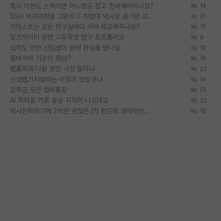
혹시 이정도 스펙이면 어느정도 잡고 준비해야하나요?
14
SSH 박사과정을 그만두고 지방대 박사로 옮기면 교수의 꿈은 끝일까요?
21
카이스트는 모든 연구실마다 서버 제공해주나요?
15
알츠하이머 관련 고등학생 탐구 포트폴리오
9
입학도 안한 신입생이 원래 관심을 받나요
10
물박사의 기준이 뭐임?
18
랩홈피에 다들 본인 사진 올리냐
22
신생랩가지말라는 이유가 있었구나
14
장학금 모은 랩비통장
13
AI 학회들 거품 슬슬 지적이 나오네요
22
박사진학하기에 2억은 괜찮은 (?) 정도의 경제력인가요
10