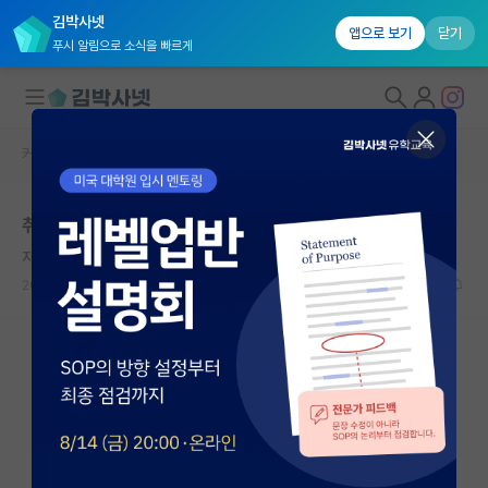
김박사넷
앱으로 보기
닫기
푸시 알림으로 소식을 빠르게
커뮤니티 홈
자유 게시판(아무개랩)
대학원생 모집
취업과 대학원 진학중 고민입니다
국내대학원 정보
자상한 아이작 뉴턴
연구실&오픈랩
2025.02.26
5
1352
커뮤니티
커뮤니티 홈
전체글보기
베스트 게시판
IF 명예의전당