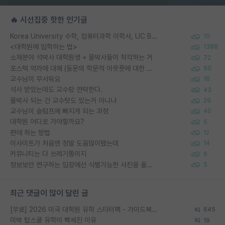
🔥 시선집중 핫한 인기글
Korea University 수학, 컴퓨터과학 이학사, UC Berkeley 산업공학 대학원 공학박사가 되는 것은 쉽지 않겠죠?
10
<대학원에 입학하는 법>
1388
소재분야 석박사 대학원생 + 물박사들이 착각하는 거
72
포스텍 억까에 대해 (동문의 학문적 아웃풋에 대한 반박)
50
교수님이 무서워요
16
석사 받았는데도 교수랑 연락한다.
43
물박사 되는 건 교수탓도 있는거 아니냐
29
교수님이 슬럼프에 빠지게 되는 과정
40
대학원 어디로 가야할까요?
5
편애 하는 방법
12
이사이트가 처음엔 정말 도움많이됐는데
14
커뮤니티는 다 쓰레기통이지
6
정보보안 연구하는 입장에선 식별가능한 사진을 올리는건 비추이긴함
5
최근 댓글이 많이 달린 글
[무료] 2026 미국 대학원 유학 스타터팩 - 가이드북 & 합격자 컨택메일 템플릿
645
미박 탑스쿨 유학이 빡세진 이유
19