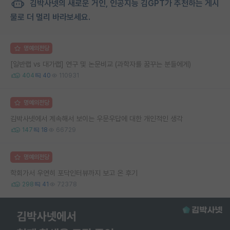
김박사넷의 새로운 거인, 인공지능 김GPT가 추천하는 게시
물로 더 멀리 바라보세요.
명예의전당
[일반랩 vs 대가랩] 연구 및 논문비교 (과학자를 꿈꾸는 분들에게)
404
40
110931
명예의전당
김박사넷에서 계속해서 보이는 우문우답에 대한 개인적인 생각
147
18
66729
명예의전당
학회가서 우연히 포닥인터뷰까지 보고 온 후기
298
41
72378