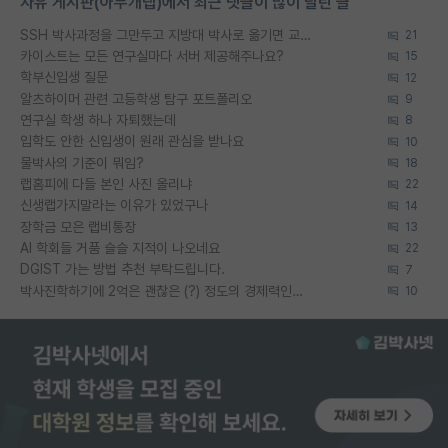
자유 게시판(아무개랩)에서 최근 댓글이 많이 달린 글
SSH 박사과정을 그만두고 지방대 박사로 옮기면 교수의 꿈은 끝일까요?
21
카이스트는 모든 연구실마다 서버 제공해주나요?
15
학부신입생 질문
12
알츠하이머 관련 고등학생 탐구 포트폴리오
9
연구실 학생 하나 자퇴했는데
8
입학도 안한 신입생이 원래 관심을 받나요
10
물박사의 기준이 뭐임?
18
랩홈피에 다들 본인 사진 올리냐
22
신생랩가지말라는 이유가 있었구나
14
장학금 모은 랩비통장
13
AI 학회들 거품 슬슬 지적이 나오네요
22
DGIST 가는 방법 추천 부탁드립니다.
7
박사진학하기에 2억은 괜찮은 (?) 정도의 경제력인가요
10