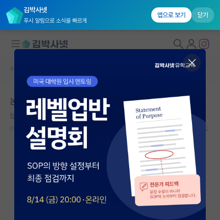
김박사넷
앱으로 보기
닫기
푸시 알림으로 소식을 빠르게
커뮤니티 홈
자유 게시판(아무개랩)
대학원생 모집
논문 없이 박사 졸업..
국내대학원 정보
덤덤한 공자
연구실&오픈랩
2024.05.12
10
8766
커뮤니티
커뮤니티 홈
전체글보기
베스트 게시판
IF 명예의전당