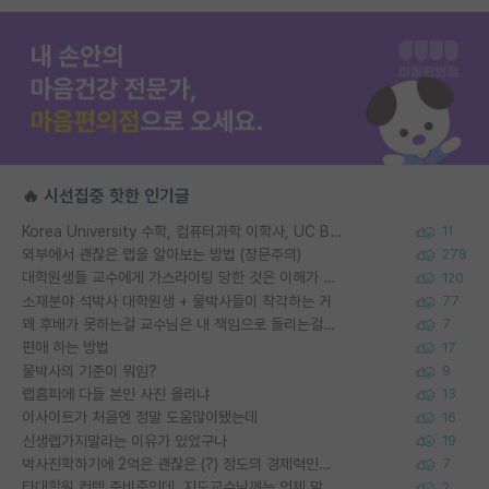
🔥 시선집중 핫한 인기글
Korea University 수학, 컴퓨터과학 이학사, UC Berkeley 산업공학 대학원 공학박사가 되는 것은 쉽지 않겠죠?
11
외부에서 괜찮은 랩을 알아보는 방법 (장문주의)
278
대학원생들 교수에게 가스라이팅 당한 것은 이해가 갑니다. 안타깝네요.
120
소재분야 석박사 대학원생 + 물박사들이 착각하는 거
77
왜 후배가 못하는걸 교수님은 내 책임으로 돌리는걸까요?
7
편애 하는 방법
17
물박사의 기준이 뭐임?
9
랩홈피에 다들 본인 사진 올리냐
13
이사이트가 처음엔 정말 도움많이됐는데
16
신생랩가지말라는 이유가 있었구나
19
박사진학하기에 2억은 괜찮은 (?) 정도의 경제력인가요
7
타대학원 컨텍 준비중인데, 지도교수님께는 언제 말씀드려야 할까요?
2