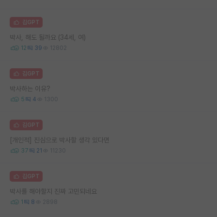
김GPT
박사, 해도 될까요 (34세, 여)
12
39
12802
김GPT
박사하는 이유?
5
4
1300
김GPT
[개인적] 진심으로 박사할 생각 있다면
37
21
11230
김GPT
박사를 해야할지 진짜 고민되네요
1
8
2898