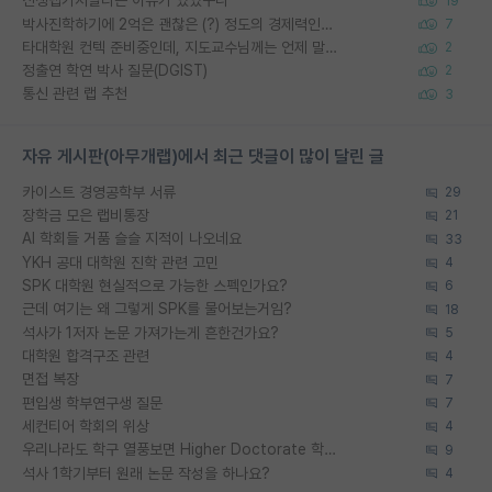
신생랩가지말라는 이유가 있었구나
19
박사진학하기에 2억은 괜찮은 (?) 정도의 경제력인가요
7
타대학원 컨텍 준비중인데, 지도교수님께는 언제 말씀드려야 할까요?
2
정출연 학연 박사 질문(DGIST)
2
통신 관련 랩 추천
3
자유 게시판(아무개랩)에서 최근 댓글이 많이 달린 글
카이스트 경영공학부 서류
29
장학금 모은 랩비통장
21
AI 학회들 거품 슬슬 지적이 나오네요
33
YKH 공대 대학원 진학 관련 고민
4
SPK 대학원 현실적으로 가능한 스펙인가요?
6
근데 여기는 왜 그렇게 SPK를 물어보는거임?
18
석사가 1저자 논문 가져가는게 흔한건가요?
5
대학원 합격구조 관련
4
면접 복장
7
편입생 학부연구생 질문
7
세컨티어 학회의 위상
4
우리나라도 학구 열풍보면 Higher Doctorate 학위가 필요하다고 봅니다.
9
석사 1학기부터 원래 논문 작성을 하나요?
4