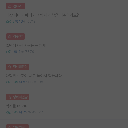
김GPT
직장 다니다 때려치고 박사 진학은 비추인가요?
3
13
6712
김GPT
일반대학원 학위논문 대체
1
4
7870
명예의전당
대학원 수준이 너무 높아서 힘듭니다
139
52
75095
명예의전당
학계를 떠나며
185
25
85577
명예의전당