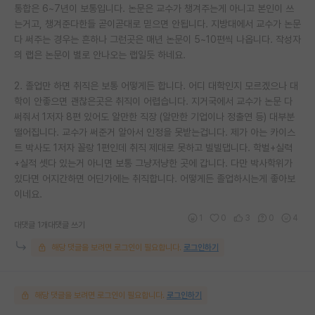
통합은 6~7년이 보통입니다. 논문은 교수가 챙겨주는게 아니고 본인이 쓰
는거고, 챙겨준다한들 곧이곧대로 믿으면 안됩니다. 지방대에서 교수가 논문
다 써주는 경우는 흔하나 그런곳은 매년 논문이 5~10편씩 나옵니다. 작성자
의 랩은 논문이 별로 안나오는 랩일듯 하네요.
2. 졸업만 하면 취직은 보통 어떻게든 합니다. 어디 대학인지 모르겠으나 대
학이 안좋으면 괜찮은곳은 취직이 어렵습니다. 지거국에서 교수가 논문 다
써줘서 1저자 8편 있어도 알만한 직장 (알만한 기업이나 정출연 등) 대부분
떨어집니다. 교수가 써준거 알아서 인정을 못받는겁니다. 제가 아는 카이스
트 박사도 1저자 꼴랑 1편인데 취직 제대로 못하고 빌빌댑니다. 학벌+실력
+실적 셋다 있는거 아니면 보통 그냥저냥한 곳에 갑니다. 다만 박사학위가
있다면 어지간하면 어딘가에는 취직합니다. 어떻게든 졸업하시는게 좋아보
이네요.
1
0
3
0
4
대댓글 1개
대댓글 쓰기
해당 댓글을 보려면 로그인이 필요합니다.
로그인하기
해당 댓글을 보려면 로그인이 필요합니다.
로그인하기