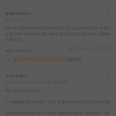
재팬라운지 🌸
행복한 피보나치
2024.05.12
논문 하나 없는데 어떻게 졸업한다는거죠? 교수님 퇴임한다고 박사 막 주지
도 않고 박사 일찍 받는다 해도 제대로 된 논문 한편없으면 아무도 인정해주
지 않습니다.
1
0
0
0
0
대댓글 1개
대댓글 쓰기
해당 댓글을 보려면 로그인이 필요합니다.
로그인하기
허기진 존 필즈
2024.05.12
누적 신고가 20개 이상인 사용자입니다.
저는 바이오 박사입니다.
1. 석박통합을 3년안에 논문 1-2개는 꼭 챙겨주겠다는 조건으로 들어왔어요
석박통합을 3년안에 시켜주고 논문도 챙겨주겠다 했다는 의미인가요? 석박