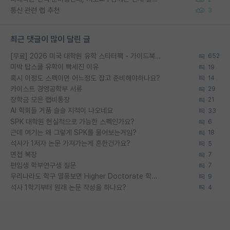
통신 관련 랩 추천
3
최근 댓글이 많이 달린 글
[무료] 2026 미국 대학원 유학 스타터팩 - 가이드북 & 합격자 컨택메일 템플릿
652
미박 탑스쿨 유학이 빡세진 이유
19
혹시 이정도 스펙이면 어느정도 잡고 준비해야하나요?
14
카이스트 경영공학부 서류
29
장학금 모은 랩비통장
21
AI 학회들 거품 슬슬 지적이 나오네요
33
SPK 대학원 현실적으로 가능한 스펙인가요?
6
근데 여기는 왜 그렇게 SPK를 물어보는거임?
18
석사가 1저자 논문 가져가는게 흔한건가요?
5
면접 복장
7
편입생 학부연구생 질문
7
우리나라도 학구 열풍보면 Higher Doctorate 학위가 필요하다고 봅니다.
9
석사 1학기부터 원래 논문 작성을 하나요?
4