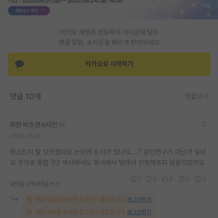
PI 전용 게시판
카카오 계정과 연동하여 게시글에 달린
인문사회 계열 게시판
댓글 알람, 소식등을 빠르게 받아보세요
특수/전문대학원 게시판
카카오로 시작하기
반도체/AI 게시판
장학금/장학생 게시판
댓글 10개
댓글쓰기
학술 정보 게시판
취한 비트겐슈타인
홍보 게시판
2024.05.12
커리어
뭔소린지 잘 모르겠네요 논문에 순서가 있나요....? 본인연구가 아닌가 싶네
요 추가로 통합 3년 박사따셔도 회사에서 밖에서 인정해주지 않을것같아요
유학교육
1
0
0
0
0
대댓글 2개
대댓글 쓰기
이벤트
해당 댓글을 보려면 로그인이 필요합니다.
로그인하기
반도체 아카데미
해당 댓글을 보려면 로그인이 필요합니다.
로그인하기