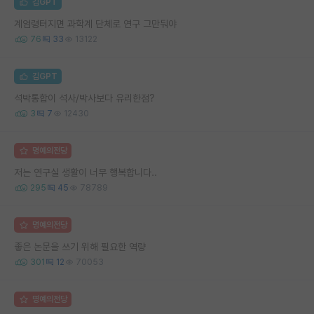
김GPT
계엄령터지면 과학계 단체로 연구 그만둬야
76
33
13122
김GPT
석박통합이 석사/박사보다 유리한점?
3
7
12430
명예의전당
저는 연구실 생활이 너무 행복합니다..
295
45
78789
명예의전당
좋은 논문을 쓰기 위해 필요한 역량
301
12
70053
명예의전당