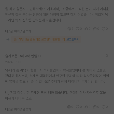
뭘 하고 싶은지 고민해보세요. 기초과학, 그 중에서도 직접 돈이 되기 어려운
천문학 같은 분야는 전공에 대한 애정이 없으면 하기 어렵습니다. 취업이 목
표라면 박사 진학은 안하는게 나을겁니다.
2
0
0
0
0
대댓글 1개
대댓글 쓰기
해당 댓글을 보려면 로그인이 필요합니다.
로그인하기
슬기로운 그레고어 멘델
2024.05.08
'주제가 좀 써먹기 힘들어서 석사졸업이나 학사졸업이나 큰 차이가 없을것
같다고 하시는데, 실제로 대학원에서 연구한 주제에 따라 석사졸업장이 취업
에 영향을 별로 안 줄 수 있나요? 주제가 진짜 마이너한 주제이긴 합니다.'
네, 진짜 마이너한 주제면 딱히 영향 없습니다. 오히려 석사 자원으로 뽑을
이유가 더더욱 없죠
0
0
0
0
0
대댓글 1개
대댓글 쓰기