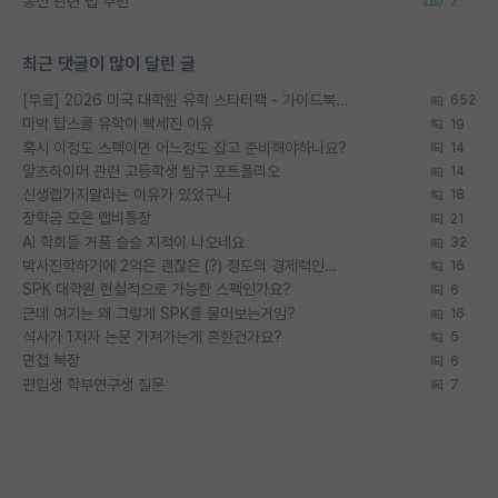
통신 관련 랩 추천
2
최근 댓글이 많이 달린 글
[무료] 2026 미국 대학원 유학 스타터팩 - 가이드북 & 합격자 컨택메일 템플릿
652
미박 탑스쿨 유학이 빡세진 이유
19
혹시 이정도 스펙이면 어느정도 잡고 준비해야하나요?
14
알츠하이머 관련 고등학생 탐구 포트폴리오
14
신생랩가지말라는 이유가 있었구나
18
장학금 모은 랩비통장
21
AI 학회들 거품 슬슬 지적이 나오네요
32
박사진학하기에 2억은 괜찮은 (?) 정도의 경제력인가요
16
SPK 대학원 현실적으로 가능한 스펙인가요?
6
근데 여기는 왜 그렇게 SPK를 물어보는거임?
16
석사가 1저자 논문 가져가는게 흔한건가요?
5
면접 복장
6
편입생 학부연구생 질문
7