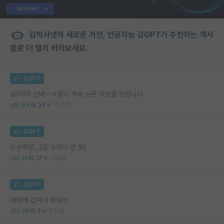
김박사넷의 새로운 거인, 인공지능 김GPT가 추천하는 게시
물로 더 멀리 바라보세요.
김GPT
공1저자 선배ㅅㅂ롬이 계속 논문 작성을 안합니다
43
34
15775
김GPT
순수학문...(글 수정이 안 됨)
14
17
7092
김GPT
새벽에 갑자기 희망적
26
2
5756