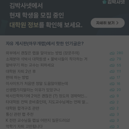
자유 게시판(아무개랩)에서 핫한 인기글은?
외부에서 괜찮은 랩을 알아보는 방법 (장문주의)
280
소재분야 석박사 대학원생 + 물박사들이 착각하는 거
79
말바꾸기 하는 교수는 피하세요
55
대학원 자퇴 2년 후
111
편애 하는 방법
17
이사이트가 처음엔 정말 도움많이됐는데
16
신생랩가지말라는 이유가 있었구나
20
박사진학하기에 2억은 괜찮은 (?) 정도의 경제력인가요
9
타대학원 컨텍 준비중인데, 지도교수님께는 언제 말씀드려야 할까요?
2
대학원 합격구조 관련
2
통신 관련 랩 추천
3
K 전전 교수님들 랩실 어떤지 질문드려요!
3
막학기 자퇴 고민됩니다
3