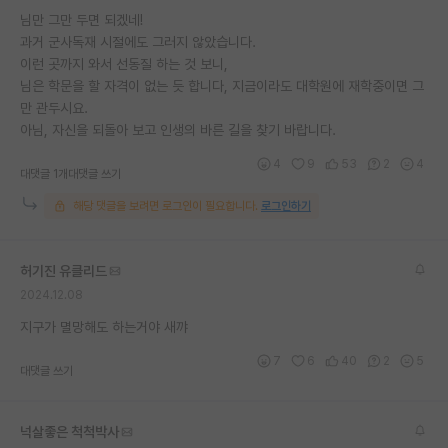
님만 그만 두면 되겠네!
재팬라운지 🌸
과거 군사독재 시절에도 그러지 않았습니다.
이런 곳까지 와서 선동질 하는 것 보니,
님은 학문을 할 자격이 없는 듯 합니다, 지금이라도 대학원에 재학중이면 그
만 관두시요.
아님, 자신을 되돌아 보고 인생의 바른 길을 찾기 바랍니다.
4
9
53
2
4
대댓글 1개
대댓글 쓰기
해당 댓글을 보려면 로그인이 필요합니다.
로그인하기
허기진 유클리드
2024.12.08
지구가 멸망해도 하는거야 새꺄
7
6
40
2
5
대댓글 쓰기
넉살좋은 척척박사