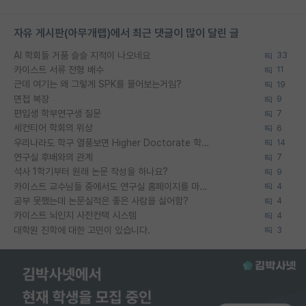
자유 게시판(아무개랩)에서 최근 댓글이 많이 달린 글
AI 학회들 거품 슬슬 지적이 나오네요
33
카이스트 서류 전형 배수
11
근데 여기는 왜 그렇게 SPK를 물어보는거임?
19
면접 복장
9
편입생 학부연구생 질문
7
세컨티어 학회의 위상
6
우리나라도 학구 열풍보면 Higher Doctorate 학위가 필요하다고 봅니다.
14
연구실 후배와의 관계
7
석사 1학기부터 원래 논문 작성을 하나요?
9
카이스트 교수님들 중에서도 연구실 홈페이지를 마련 안 하신 분들이 계시던데
4
공부 못했는데 논문실적은 좋은 사람을 싫어함?
4
카이스트 뇌인지 사전컨택 시스템
4
대학원 진학에 대한 고민이 있습니다.
3