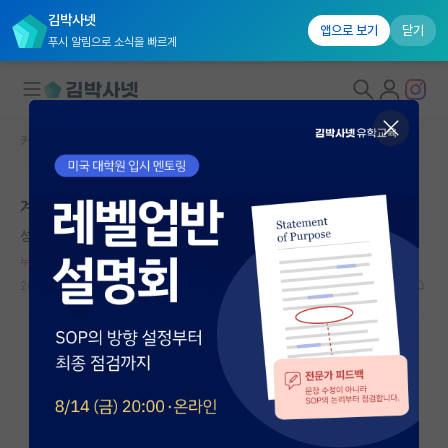
김박사넷
앱으로 보기
닫기
푸시 알림으로 소식을 빠르게
커뮤니티 홈
자유 게시판(아무개랩)
대학원생 모집
계엄령터지면 과학계 단체로 연구 그만둬야
국내대학원 정보
성급한 쇼펜하우어
연구실&오픈랩
누적 신고가 20개 이상인 사용자입니다.
커뮤니티
2024.12.08
33
13124
커뮤니티 홈
전체글보기
베스트 게시판
IF 명예의전당