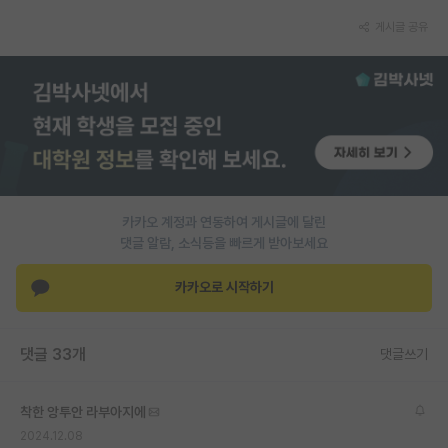
게시글 공유
PI 전용 게시판
인문사회 계열 게시판
특수/전문대학원 게시판
반도체/AI 게시판
장학금/장학생 게시판
카카오 계정과 연동하여 게시글에 달린
학술 정보 게시판
댓글 알람, 소식등을 빠르게 받아보세요
홍보 게시판
카카오로 시작하기
커리어
유학교육
댓글 33개
댓글쓰기
이벤트
착한 앙투안 라부아지에
반도체 아카데미
2024.12.08