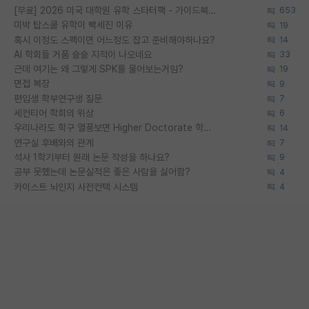
[무료] 2026 미국 대학원 유학 스타터팩 - 가이드북 & 합격자 컨택메일 템플릿
653
미박 탑스쿨 유학이 빡세진 이유
19
혹시 이정도 스펙이면 어느정도 잡고 준비해야하나요?
14
AI 학회들 거품 슬슬 지적이 나오네요
33
근데 여기는 왜 그렇게 SPK를 물어보는거임?
19
면접 복장
9
편입생 학부연구생 질문
7
세컨티어 학회의 위상
6
우리나라도 학구 열풍보면 Higher Doctorate 학위가 필요하다고 봅니다.
14
연구실 후배와의 관계
7
석사 1학기부터 원래 논문 작성을 하나요?
9
공부 못했는데 논문실적은 좋은 사람을 싫어함?
4
카이스트 뇌인지 사전컨택 시스템
4