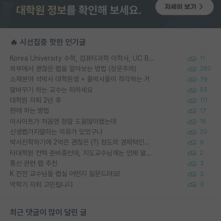
🔥 시선집중 핫한 인기글
Korea University 수학, 컴퓨터과학 이학사, UC Berkeley 산업공학 대학원 공학박사가 되는 것은 쉽지 않겠죠?
11
외부에서 괜찮은 랩을 알아보는 방법 (장문주의)
280
소재분야 석박사 대학원생 + 물박사들이 착각하는 거
79
말바꾸기 하는 교수는 피하세요
55
대학원 자퇴 2년 후
111
편애 하는 방법
17
이사이트가 처음엔 정말 도움많이됐는데
16
신생랩가지말라는 이유가 있었구나
20
박사진학하기에 2억은 괜찮은 (?) 정도의 경제력인가요
9
타대학원 컨텍 준비중인데, 지도교수님께는 언제 말씀드려야 할까요?
2
통신 관련 랩 추천
3
K 전전 교수님들 랩실 어떤지 질문드려요!
3
막학기 자퇴 고민됩니다
3
최근 댓글이 많이 달린 글