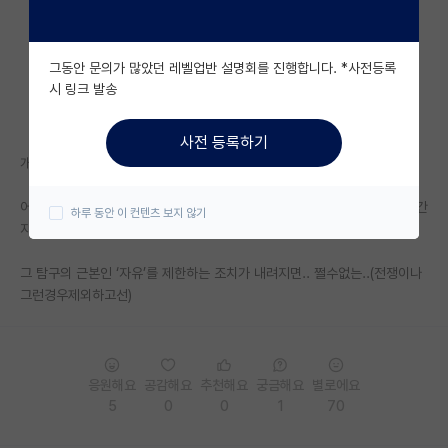
자유 게시판(아무개랩)
그동안 문의가 많았던 레벨업반 설명회를 진행합니다. *사전등록
미국 유학 게시판
시 링크 발송
미국 대학원 합격 후기 게시판
사전 등록하기
대학원생 모집 게시판
개인적생각임
대학원 합격 후기 게시판
어쨋건 과학이든 사회과학 철학 예술 문학이건 뭐가 옳고 그르냐에대해 인간
하루 동안 이 컨텐츠 보지 않기
지성의 탐구과정 그 자체기때문에
연구실(PI) 홍보 게시판
그 탐구의 근본인 ‘자유’를 제한하는 조치가 내려지면.. 쩔수없는..(전쟁이나
석박사 채용 정보 게시판
그런경우제외하고선)
임용 정보 게시판
학부 인턴 게시판
응원해요
공감해요
추천해요
궁금해요
별로에요
취업 게시판
5
0
0
1
70
임용 후기 게시판