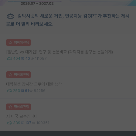
김박사넷의 새로운 거인, 인공지능 김GPT가 추천하는 게시
물로 더 멀리 바라보세요.
명예의전당
[일반랩 vs 대가랩] 연구 및 논문비교 (과학자를 꿈꾸는 분들에게)
404
40
111057
명예의전당
대학원생 장시간 근무에 대한 생각
253
61
84256
명예의전당
저 미국 교수입니다
339
107
100351