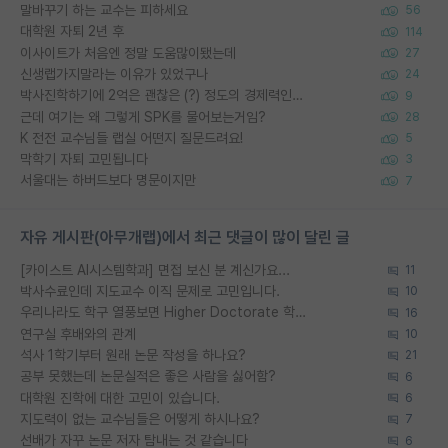
말바꾸기 하는 교수는 피하세요
56
대학원 자퇴 2년 후
114
이사이트가 처음엔 정말 도움많이됐는데
27
신생랩가지말라는 이유가 있었구나
24
박사진학하기에 2억은 괜찮은 (?) 정도의 경제력인가요
9
근데 여기는 왜 그렇게 SPK를 물어보는거임?
28
K 전전 교수님들 랩실 어떤지 질문드려요!
5
막학기 자퇴 고민됩니다
3
서울대는 하버드보다 명문이지만
7
자유 게시판(아무개랩)에서 최근 댓글이 많이 달린 글
[카이스트 AI시스템학과] 면접 보신 분 계신가요...
11
박사수료인데 지도교수 이직 문제로 고민입니다.
10
우리나라도 학구 열풍보면 Higher Doctorate 학위가 필요하다고 봅니다.
16
연구실 후배와의 관계
10
석사 1학기부터 원래 논문 작성을 하나요?
21
공부 못했는데 논문실적은 좋은 사람을 싫어함?
6
대학원 진학에 대한 고민이 있습니다.
6
지도력이 없는 교수님들은 어떻게 하시나요?
7
선배가 자꾸 논문 저자 탐내는 것 같습니다
6