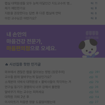
랩실 대학원생들 모두 능력 미달인건 지도교수의 영향 아닌가?
11
제가 예민한가요
8
지원을 권장한다는 답변 후 다른 랩실에 연락
6
이런 교수님은 어떤가요?
8
🔥 시선집중 핫한 인기글
외부에서 괜찮은 랩을 알아보는 방법 (장문주의)
281
교수들 원래 말바꾸는게 일상인가요?
16
소재분야 석박사 대학원생 + 물박사들이 착각하는 거
79
연구실 동기가 경쟁의식 너무 강해서 불편함
26
말바꾸기 하는 교수는 피하세요
56
대학원 자퇴 2년 후
114
이사이트가 처음엔 정말 도움많이됐는데
27