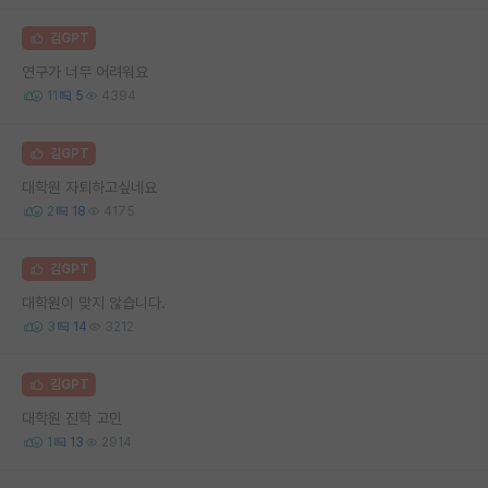
김GPT
연구가 너무 어려워요
11
5
4394
김GPT
대학원 자퇴하고싶네요
2
18
4175
김GPT
대학원이 맞지 않습니다.
3
14
3212
김GPT
대학원 진학 고민
1
13
2914