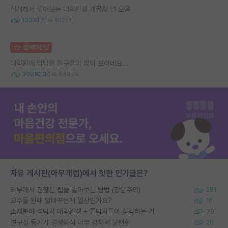
심심해서 풀어보는 대학원생 개꿀AI 앱 모음
133
21
91221
명예의전당
대학원에 답답한 친구들이 많이 보이네요...
308
34
64879
자유 게시판(아무개랩)에서 핫한 인기글은?
외부에서 괜찮은 랩을 알아보는 방법 (장문주의)
281
교수들 원래 말바꾸는게 일상인가요?
16
소재분야 석박사 대학원생 + 물박사들이 착각하는 거
79
연구실 동기가 경쟁의식 너무 강해서 불편함
26