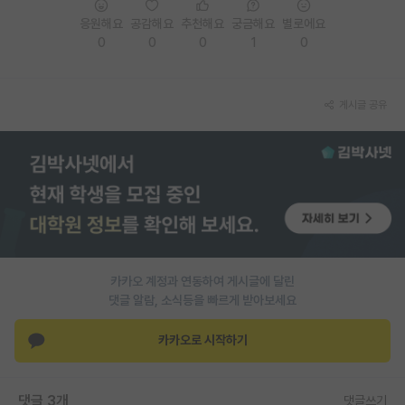
응원해요
공감해요
추천해요
궁금해요
별로에요
PI 전용 게시판
0
0
0
1
0
인문사회 계열 게시판
특수/전문대학원 게시판
게시글 공유
반도체/AI 게시판
장학금/장학생 게시판
학술 정보 게시판
홍보 게시판
커리어
카카오 계정과 연동하여 게시글에 달린
댓글 알람, 소식등을 빠르게 받아보세요
유학교육
카카오로 시작하기
이벤트
반도체 아카데미
댓글 3개
댓글쓰기