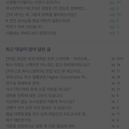
신생랩가지말라는 이유가 있었구나
24
박사진학하기에 2억은 괜찮은 (?) 정도의 경제력인가요
9
근데 여기는 왜 그렇게 SPK를 물어보는거임?
28
K 전전 교수님들 랩실 어떤지 질문드려요!
5
막학기 자퇴 고민됩니다
3
서울대는 하버드보다 명문이지만
7
최근 댓글이 많이 달린 글
[무료] 2026 미국 대학원 유학 스타터팩 - 가이드북 & 합격자 컨택메일 템플릿
656
혹시 이정도 스펙이면 어느정도 잡고 준비해야하나요?
14
[카이스트 AI시스템학과] 면접 보신 분 계신가요...
11
우리나라도 학구 열풍보면 Higher Doctorate 학위가 필요하다고 봅니다.
16
연구실 후배와의 관계
10
석사 1학기부터 원래 논문 작성을 하나요?
21
대학원 진학에 대한 고민이 있습니다.
6
지도력이 없는 교수님들은 어떻게 하시나요?
7
선배가 자꾸 논문 저자 탐내는 것 같습니다
6
랩실 대학원생들 모두 능력 미달인건 지도교수의 영향 아닌가?
11
제가 예민한가요
8
지원을 권장한다는 답변 후 다른 랩실에 연락
6