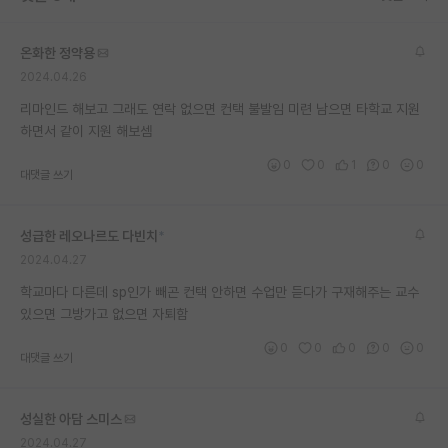
재팬라운지 🌸
온화한 정약용
2024.04.26
리마인드 해보고 그래도 연락 없으면 컨택 불발임 미련 남으면 타학교 지원
하면서 같이 지원 해보셈
0
0
1
0
0
대댓글 쓰기
성급한 레오나르도 다빈치
*
2024.04.27
학교마다 다른데 sp인가 빼곤 컨택 안하면 수업만 듣다가 구재해주는 교수
있으면 그방가고 없으면 자퇴함
0
0
0
0
0
대댓글 쓰기
성실한 아담 스미스
2024.04.27