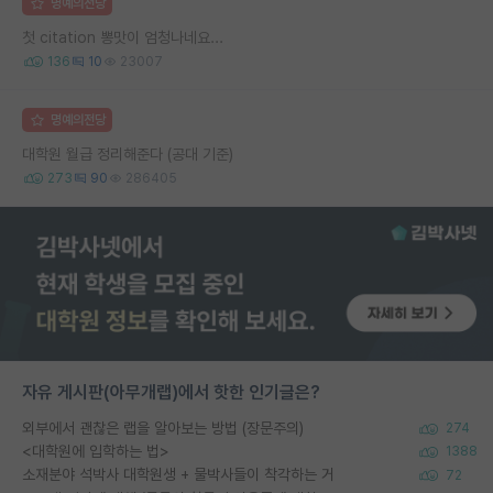
명예의전당
첫 citation 뽕맛이 엄청나네요...
136
10
23007
명예의전당
대학원 월급 정리해준다 (공대 기준)
273
90
286405
자유 게시판(아무개랩)에서 핫한 인기글은?
외부에서 괜찮은 랩을 알아보는 방법 (장문주의)
274
<대학원에 입학하는 법>
1388
소재분야 석박사 대학원생 + 물박사들이 착각하는 거
72