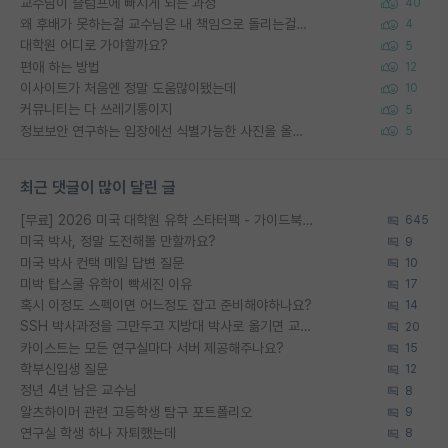
교수님이 슬럼프에 빠지게 되는 과정
40
왜 후배가 못하는걸 교수님은 내 책임으로 돌리는걸까요?
4
대학원 어디로 가야할까요?
5
편애 하는 방법
12
이사이트가 처음엔 정말 도움많이됐는데
10
커뮤니티는 다 쓰레기통이지
5
정보보안 연구하는 입장에선 식별가능한 사진을 올리는건 비추이긴함
5
최근 댓글이 많이 달린 글
[무료] 2026 미국 대학원 유학 스타터팩 - 가이드북 & 합격자 컨택메일 템플릿
645
미국 박사, 정말 도전해볼 만할까요?
9
미국 박사 컨택 메일 답변 질문
10
미박 탑스쿨 유학이 빡세진 이유
17
혹시 이정도 스펙이면 어느정도 잡고 준비해야하나요?
14
SSH 박사과정을 그만두고 지방대 박사로 옮기면 교수의 꿈은 끝일까요?
20
카이스트는 모든 연구실마다 서버 제공해주나요?
15
학부신입생 질문
12
정년 4년 남은 교수님
8
알츠하이머 관련 고등학생 탐구 포트폴리오
9
연구실 학생 하나 자퇴했는데
8