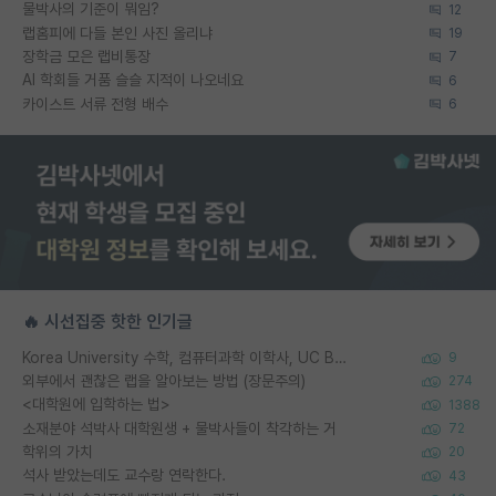
물박사의 기준이 뭐임?
12
랩홈피에 다들 본인 사진 올리냐
19
장학금 모은 랩비통장
7
AI 학회들 거품 슬슬 지적이 나오네요
6
카이스트 서류 전형 배수
6
🔥 시선집중 핫한 인기글
Korea University 수학, 컴퓨터과학 이학사, UC Berkeley 산업공학 대학원 공학박사가 되는 것은 쉽지 않겠죠?
9
외부에서 괜찮은 랩을 알아보는 방법 (장문주의)
274
<대학원에 입학하는 법>
1388
소재분야 석박사 대학원생 + 물박사들이 착각하는 거
72
학위의 가치
20
석사 받았는데도 교수랑 연락한다.
43