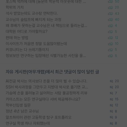
포스텍 억까에 대해 (동문의 학문적 아웃풋에 대한 반박)
50
학위의 가치
20
석사 받았는데도 교수랑 연락한다.
43
교수님이 슬럼프에 빠지게 되는 과정
40
왜 후배가 못하는걸 교수님은 내 책임으로 돌리는걸까요?
4
대학원 어디로 가야할까요?
5
편애 하는 방법
12
이사이트가 처음엔 정말 도움많이됐는데
10
커뮤니티는 다 쓰레기통이지
5
정보보안 연구하는 입장에선 식별가능한 사진을 올리는건 비추이긴함
5
자유 게시판(아무개랩)에서 최근 댓글이 많이 달린 글
AI전공 박사는 의사보다 돈을 더 많이 벌 수 있습니다.
20
SSH 박사과정을 그만두고 지방대 박사로 옮기면 교수의 꿈은 끝일까요?
20
가슴에 손을 올려놓고 싫어하는 사람 불공정하게 리뷰
7
카이스트는 모든 연구실마다 서버 제공해주나요?
15
학부신입생 질문
12
정년 4년 남은 교수님
8
알츠하이머 관련 고등학생 탐구 포트폴리오
9
연구실 학생 하나 자퇴했는데
8