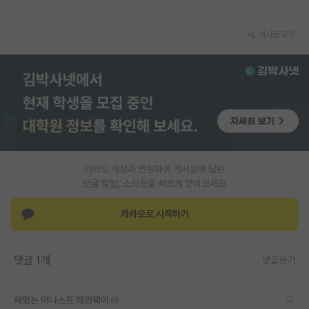
PI 전용 게시판
게시글 공유
인문사회 계열 게시판
특수/전문대학원 게시판
반도체/AI 게시판
장학금/장학생 게시판
학술 정보 게시판
카카오 계정과 연동하여 게시글에 달린
댓글 알람, 소식등을 빠르게 받아보세요
홍보 게시판
커리어
카카오로 시작하기
유학교육
댓글 1개
댓글쓰기
이벤트
반도체 아카데미
재밌는 어니스트 헤밍웨이