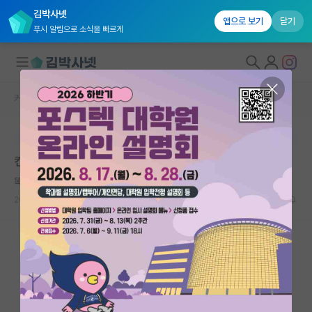
김박사넷
앱으로 보기
닫기
푸시 알림으로 소식을 빠르게
커뮤니티 홈
자유 게시판(아무개랩)
대학원생 모집
본문이 수정되지 않는 박제글입니다.
국내대학원 정보
컨택 한달 후 면담...
연구실&오픈랩
똑똑한 알프레드 노벨
커뮤니티
2024.04.08
1
1312
커뮤니티 홈
전체글보기
베스트 게시판
IF 명예의전당