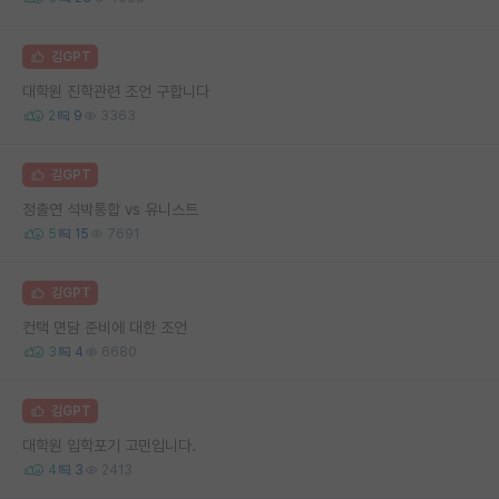
김GPT
대학원 진학관련 조언 구합니다
2
9
3363
김GPT
정출연 석박통합 vs 유니스트
5
15
7691
김GPT
컨택 면담 준비에 대한 조언
3
4
6680
김GPT
대학원 입학포기 고민입니다.
4
3
2413