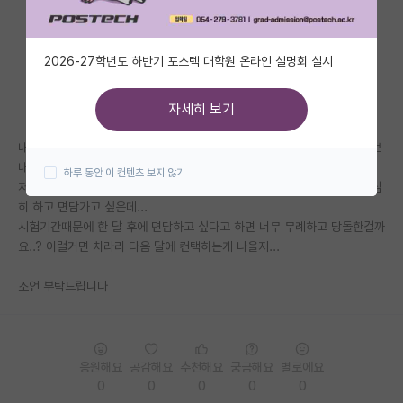
자유 게시판(아무개랩)
2026-27학년도 하반기 포스텍 대학원 온라인 설명회 실시
미국 유학 게시판
미국 대학원 합격 후기 게시판
자세히 보기
대학원생 모집 게시판
내년 전기 대학원 준비중이고 오늘 컨택 준비를 마쳤습니다. 이제 메일만 보
내면 되는데 이제 시험기간이라 면담준비할 시간이 없어서 너무 쫄리네요.
하루 동안 이 컨텐츠 보지 않기
대학원 합격 후기 게시판
저번에 다른 학교로 면담갔다가 전공지식으로 개털리고 와가지고 공부 열심
히 하고 면담가고 싶은데...
연구실(PI) 홍보 게시판
시험기간때문에 한 달 후에 면담하고 싶다고 하면 너무 무례하고 당돌한걸까
요..? 이럴거면 차라리 다음 달에 컨택하는게 나을지...
석박사 채용 정보 게시판
조언 부탁드립니다
임용 정보 게시판
학부 인턴 게시판
취업 게시판
응원해요
공감해요
추천해요
궁금해요
별로에요
0
0
0
0
0
임용 후기 게시판