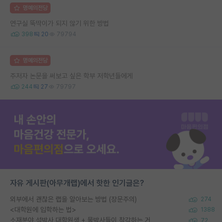
명예의전당
연구실 뚝딱이가 되지 않기 위한 방법
398
20
79794
명예의전당
주저자 논문을 써보고 싶은 학부 저학년들에게
244
27
79797
자유 게시판(아무개랩)에서 핫한 인기글은?
외부에서 괜찮은 랩을 알아보는 방법 (장문주의)
274
<대학원에 입학하는 법>
1388
소재분야 석박사 대학원생 + 물박사들이 착각하는 거
72