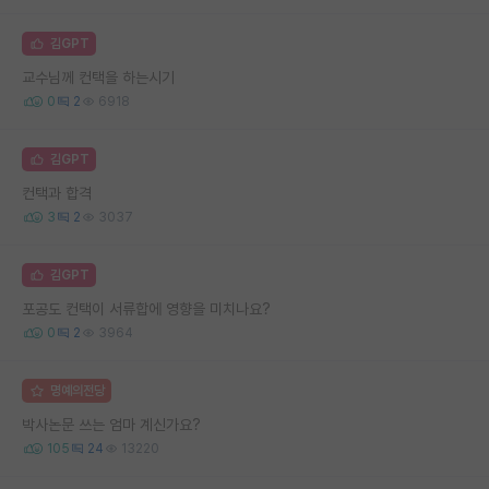
김GPT
교수님께 컨택을 하는시기
0
2
6918
김GPT
컨택과 합격
3
2
3037
김GPT
포공도 컨택이 서류합에 영향을 미치나요?
0
2
3964
명예의전당
박사논문 쓰는 엄마 계신가요?
105
24
13220