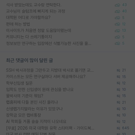
석사 받았는데도 교수랑 연락한다.
43
교수님이 슬럼프에 빠지게 되는 과정
40
대학원 어디로 가야할까요?
5
편애 하는 방법
12
이사이트가 처음엔 정말 도움많이됐는데
13
커뮤니티는 다 쓰레기통이지
5
정보보안 연구하는 입장에선 식별가능한 사진을 올리는건 비추이긴함
5
최근 댓글이 많이 달린 글
SSH 박사과정을 그만두고 지방대 박사로 옮기면 교수의 꿈은 끝일까요?
21
카이스트는 모든 연구실마다 서버 제공해주나요?
15
학부신입생 질문
12
입학도 안한 신입생이 원래 관심을 받나요
10
물박사의 기준이 뭐임?
15
랩홈피에 다들 본인 사진 올리냐
21
신생랩가지말라는 이유가 있었구나
10
장학금 모은 랩비통장
10
AI 학회들 거품 슬슬 지적이 나오네요
12
[무료] 2026 미국 대학원 유학 스타터팩 - 가이드북 & 합격자 컨택메일 템플릿
645
미국 박사 컨택 메일 답변 질문
10