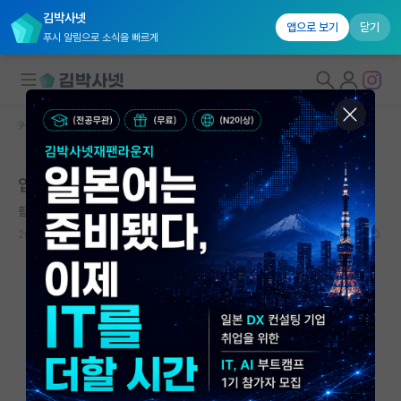
김박사넷
앱으로 보기
닫기
푸시 알림으로 소식을 빠르게
커뮤니티 홈
자유 게시판(아무개랩)
대학원생 모집
입시에 컨택 영향있나요??
국내대학원 정보
활기찬 레오나르도 다빈치
연구실&오픈랩
2024.04.06
8
1434
커뮤니티
커뮤니티 홈
전체글보기
베스트 게시판
IF 명예의전당