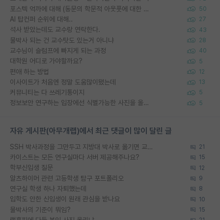
포스텍 억까에 대해 (동문의 학문적 아웃풋에 대한 반박)
50
AI 탑컨퍼 순위에 대해..
27
석사 받았는데도 교수랑 연락한다.
43
물박사 되는 건 교수탓도 있는거 아니냐
28
교수님이 슬럼프에 빠지게 되는 과정
40
대학원 어디로 가야할까요?
5
편애 하는 방법
12
이사이트가 처음엔 정말 도움많이됐는데
13
커뮤니티는 다 쓰레기통이지
5
정보보안 연구하는 입장에선 식별가능한 사진을 올리는건 비추이긴함
5
자유 게시판(아무개랩)에서 최근 댓글이 많이 달린 글
SSH 박사과정을 그만두고 지방대 박사로 옮기면 교수의 꿈은 끝일까요?
21
카이스트는 모든 연구실마다 서버 제공해주나요?
15
학부신입생 질문
12
알츠하이머 관련 고등학생 탐구 포트폴리오
9
연구실 학생 하나 자퇴했는데
8
입학도 안한 신입생이 원래 관심을 받나요
10
물박사의 기준이 뭐임?
15
랩홈피에 다들 본인 사진 올리냐