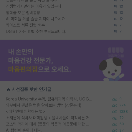
21
신생랩가지말라는 이유가 있었구나
10
장학금 모은 랩비통장
10
AI 학회들 거품 슬슬 지적이 나오네요
12
카이스트 서류 전형 배수
7
DGIST 가는 방법 추천 부탁드립니다.
7
🔥 시선집중 핫한 인기글
Korea University 수학, 컴퓨터과학 이학사, UC Berkeley 산업공학 대학원 공학박사가 되는 것은 쉽지 않겠죠?
9
외부에서 괜찮은 랩을 알아보는 방법 (장문주의)
274
<대학원에 입학하는 법>
1388
소재분야 석박사 대학원생 + 물박사들이 착각하는 거
72
포스텍 억까에 대해 (동문의 학문적 아웃풋에 대한 반박)
50
AI 탑컨퍼 순위에 대해..
27