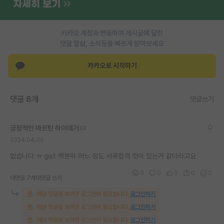
PI 전용 게시판
카카오 계정과 연동하여 게시글에 달린
인문사회 계열 게시판
댓글 알람, 소식등을 빠르게 받아보세요
특수/전문대학원 게시판
카카오로 시작하기
반도체/AI 게시판
장학금/장학생 게시판
댓글 8개
댓글쓰기
학술 정보 게시판
긍정적인 마르틴 하이데거
홍보 게시판
2024.04.06
커리어
없습니다 ㅠ gist 백분위 어느 정도 서류합격 컷이 있는거 같더라고요
0
0
0
0
0
유학교육
대댓글 7개
대댓글 쓰기
해당 댓글을 보려면 로그인이 필요합니다.
로그인하기
이벤트
해당 댓글을 보려면 로그인이 필요합니다.
로그인하기
반도체 아카데미
해당 댓글을 보려면 로그인이 필요합니다.
로그인하기