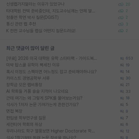
신생랩가지말라는 이유가 있었구나
20
타대학원 컨텍 준비중인데, 지도교수님께는 언제 말씀드려야 할까요?
2
정출연 학연 박사 질문(DGIST)
2
통신 관련 랩 추천
3
K 전전 교수님들 랩실 어떤지 질문드려요!
2
최근 댓글이 많이 달린 글
[무료] 2026 미국 대학원 유학 스타터팩 - 가이드북 & 합격자 컨택메일 템플릿
653
미박 탑스쿨 유학이 빡세진 이유
19
혹시 이정도 스펙이면 어느정도 잡고 준비해야하나요?
14
카이스트 경영공학부 서류
30
장학금 모은 랩비통장
21
AI 학회들 거품 슬슬 지적이 나오네요
33
근데 여기는 왜 그렇게 SPK를 물어보는거임?
18
석사가 1저자 논문 가져가는게 흔한건가요?
5
면접 복장
9
편입생 학부연구생 질문
7
세컨티어 학회의 위상
6
우리나라도 학구 열풍보면 Higher Doctorate 학위가 필요하다고 봅니다.
12
석사 1학기부터 원래 논문 작성을 하나요?
9