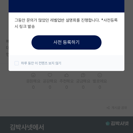
자유 게시판(아무개랩)
그동안 문의가 많았던 레벨업반 설명회를 진행합니다. *사전등록
미국 유학 게시판
시 링크 발송
미국 대학원 합격 후기 게시판
예비 4학년입니다!
사전 등록하기
대학원생 모집 게시판
대학원에 진학하고싶은데 언제 컨택을 하는게 적절할지 궁금합니다.
언제가 좋을까요? 여름방학때 해도 될까요?
대학원 합격 후기 게시판
하루 동안 이 컨텐츠 보지 않기
연구실(PI) 홍보 게시판
응원해요
공감해요
추천해요
궁금해요
별로에요
석박사 채용 정보 게시판
0
0
0
0
0
임용 정보 게시판
학부 인턴 게시판
게시글 공유
취업 게시판
임용 후기 게시판