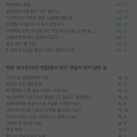
편애 하는 방법
17
랩홈피에 다들 본인 사진 올리냐
13
이사이트가 처음엔 정말 도움많이됐는데
16
신생랩가지말라는 이유가 있었구나
20
타대학원 컨텍 준비중인데, 지도교수님께는 언제 말씀드려야 할까요?
2
정출연 학연 박사 질문(DGIST)
2
통신 관련 랩 추천
3
K 전전 교수님들 랩실 어떤지 질문드려요!
2
자유 게시판(아무개랩)에서 최근 댓글이 많이 달린 글
카이스트 경영공학부 서류
30
장학금 모은 랩비통장
21
AI 학회들 거품 슬슬 지적이 나오네요
33
박사진학하기에 2억은 괜찮은 (?) 정도의 경제력인가요
16
SPK 대학원 현실적으로 가능한 스펙인가요?
6
근데 여기는 왜 그렇게 SPK를 물어보는거임?
18
석사가 1저자 논문 가져가는게 흔한건가요?
5
대학원 합격구조 관련
4
면접 복장
9
편입생 학부연구생 질문
7