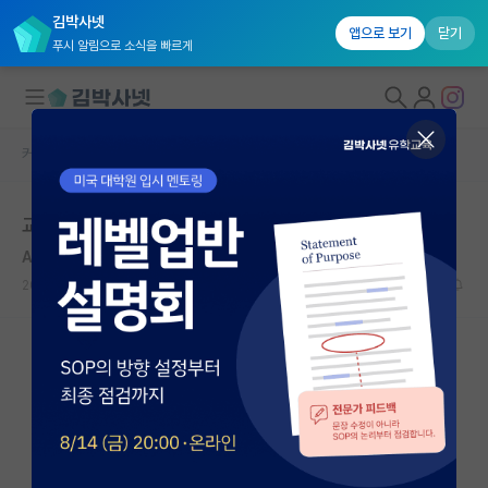
김박사넷
앱으로 보기
닫기
푸시 알림으로 소식을 빠르게
커뮤니티 홈
자유 게시판(아무개랩)
대학원생 모집
교수님께 컨택을 하는시기
국내대학원 정보
Alan Turing
연구실&오픈랩
2020.02.15
2
6926
커뮤니티
커뮤니티 홈
전체글보기
베스트 게시판
IF 명예의전당