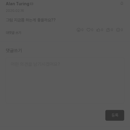
Alan Turing
재팬라운지 🌸
2020.02.16
그럼 지금쯤 하는게 좋을까요??
0
0
0
0
0
대댓글 쓰기
댓글쓰기
등록