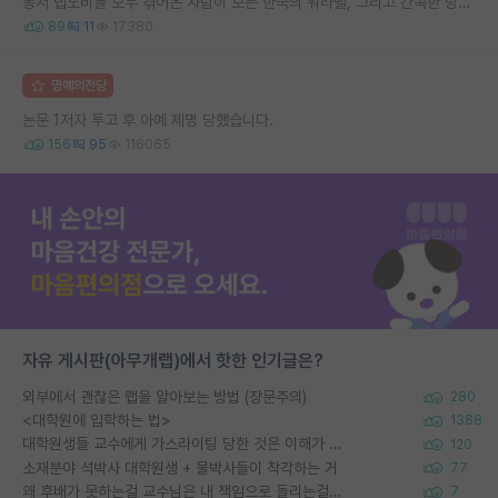
동서 랩노비를 모두 겪어온 사람이 보는 한국의 워라밸, 그리고 간곡한 당부의 말씀
89
11
17380
명예의전당
논문 1저자 투고 후 아예 제명 당했습니다.
156
95
116065
자유 게시판(아무개랩)에서 핫한 인기글은?
외부에서 괜찮은 랩을 알아보는 방법 (장문주의)
280
<대학원에 입학하는 법>
1388
대학원생들 교수에게 가스라이팅 당한 것은 이해가 갑니다. 안타깝네요.
120
소재분야 석박사 대학원생 + 물박사들이 착각하는 거
77
왜 후배가 못하는걸 교수님은 내 책임으로 돌리는걸까요?
7