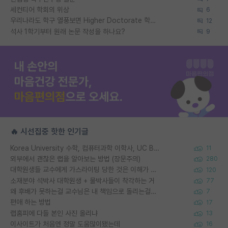
세컨티어 학회의 위상
6
우리나라도 학구 열풍보면 Higher Doctorate 학위가 필요하다고 봅니다.
12
석사 1학기부터 원래 논문 작성을 하나요?
9
🔥 시선집중 핫한 인기글
Korea University 수학, 컴퓨터과학 이학사, UC Berkeley 산업공학 대학원 공학박사가 되는 것은 쉽지 않겠죠?
11
외부에서 괜찮은 랩을 알아보는 방법 (장문주의)
280
대학원생들 교수에게 가스라이팅 당한 것은 이해가 갑니다. 안타깝네요.
120
소재분야 석박사 대학원생 + 물박사들이 착각하는 거
77
왜 후배가 못하는걸 교수님은 내 책임으로 돌리는걸까요?
7
편애 하는 방법
17
랩홈피에 다들 본인 사진 올리냐
13
이사이트가 처음엔 정말 도움많이됐는데
16