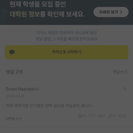
PI 전용 게시판
인문사회 계열 게시판
카카오 계정과 연동하여 게시글에 달린
특수/전문대학원 게시판
댓글 알람, 소식등을 빠르게 받아보세요
반도체/AI 게시판
카카오로 시작하기
장학금/장학생 게시판
학술 정보 게시판
댓글 2개
댓글쓰기
홍보 게시판
Ernst Haeckel
커리어
2020.02.15
유학교육
여름 방학이면 인기랩은 컨택 끝났을 가능성이 큽니다~
이벤트
0
0
0
0
0
대댓글 쓰기
반도체 아카데미