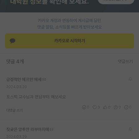
PI 전용 게시판
카카오 계정과 연동하여 게시글에 달린
인문사회 계열 게시판
댓글 알람, 소식등을 빠르게 받아보세요
특수/전문대학원 게시판
카카오로 시작하기
반도체/AI 게시판
장학금/장학생 게시판
댓글 4개
댓글쓰기
학술 정보 게시판
긍정적인 헤르만 헤세
홍보 게시판
2024.03.29
커리어
포스텍 교수님과 면담부터 해보세요
0
3
0
0
0
유학교육
대댓글 쓰기
이벤트
짓궂은 앙투안 라부아지에
반도체 아카데미
2024.03.29