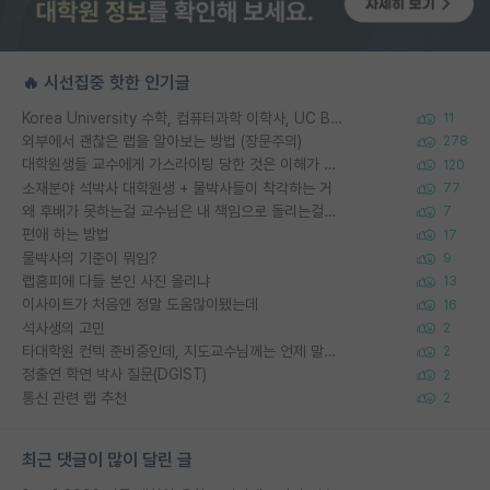
🔥 시선집중 핫한 인기글
Korea University 수학, 컴퓨터과학 이학사, UC Berkeley 산업공학 대학원 공학박사가 되는 것은 쉽지 않겠죠?
11
외부에서 괜찮은 랩을 알아보는 방법 (장문주의)
278
대학원생들 교수에게 가스라이팅 당한 것은 이해가 갑니다. 안타깝네요.
120
소재분야 석박사 대학원생 + 물박사들이 착각하는 거
77
왜 후배가 못하는걸 교수님은 내 책임으로 돌리는걸까요?
7
편애 하는 방법
17
물박사의 기준이 뭐임?
9
랩홈피에 다들 본인 사진 올리냐
13
이사이트가 처음엔 정말 도움많이됐는데
16
석사생의 고민
2
타대학원 컨텍 준비중인데, 지도교수님께는 언제 말씀드려야 할까요?
2
정출연 학연 박사 질문(DGIST)
2
통신 관련 랩 추천
2
최근 댓글이 많이 달린 글