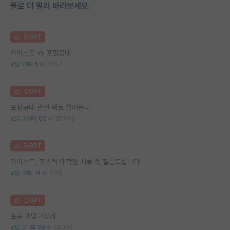
물로 더 멀리 바라보세요.
김GPT
카이스트 vs 포항공대
0
5
2257
김GPT
포항공대 관련 팩트 알려준다
38
65
20793
김GPT
카이스트, 포스텍 대학원 서류 컷 질문드립니다
0
14
4119
김GPT
포공 개맞고있네
31
38
24002