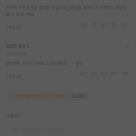
재팬라운지 🌸
저라면 무조건 면담 준비할 것 같네요;;;면담을 해야지 더 구체적인 정보도
알 수 있으니까요.
0
2
0
1
0
대댓글 쓰기
집요한 맹자
2024.03.30
면담부터 하시고 아싸리 2,3달연참도 ㄱㅊ을듯
0
0
0
0
0
대댓글 쓰기
해당 댓글을 보려면 로그인이 필요합니다.
로그인하기
댓글쓰기