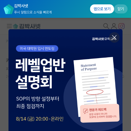
김박사넷
앱으로 보기
닫기
푸시 알림으로 소식을 빠르게
커뮤니티 홈
자유 게시판(아무개랩)
대학원생 모집
카이스트, 포스텍 대학원
국내대학원 정보
자상한 하인리히 헤르츠
연구실&오픈랩
2024.03.29
4
2798
커뮤니티
커뮤니티 홈
전체글보기
베스트 게시판
IF 명예의전당