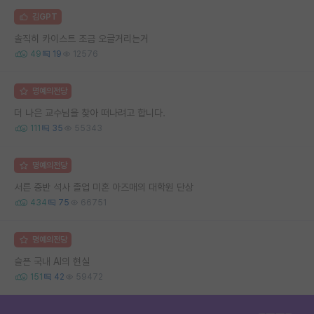
김GPT
솔직히 카이스트 조금 오글거리는거
49
19
12576
명예의전당
더 나은 교수님을 찾아 떠나려고 합니다.
111
35
55343
명예의전당
서른 중반 석사 졸업 미혼 아즈매의 대학원 단상
434
75
66751
명예의전당
슬픈 국내 AI의 현실
151
42
59472