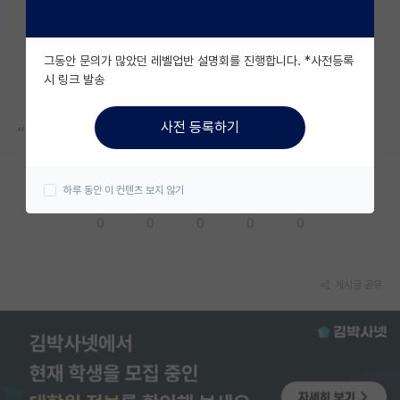
자유 게시판(아무개랩)
그동안 문의가 많았던 레벨업반 설명회를 진행합니다. *사전등록
미국 유학 게시판
시 링크 발송
미국 대학원 합격 후기 게시판
,,
사전 등록하기
대학원생 모집 게시판
대학원 합격 후기 게시판
하루 동안 이 컨텐츠 보지 않기
응원해요
공감해요
추천해요
궁금해요
별로에요
연구실(PI) 홍보 게시판
0
0
0
0
0
석박사 채용 정보 게시판
임용 정보 게시판
게시글 공유
학부 인턴 게시판
취업 게시판
임용 후기 게시판