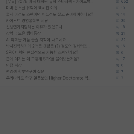
[무료] 2026 미국 대학원 유학 스타터팩 - 가이드북 & 합격자 컨택메일 템플릿
652
미박 탑스쿨 유학이 빡세진 이유
19
혹시 이정도 스펙이면 어느정도 잡고 준비해야하나요?
14
카이스트 경영공학부 서류
29
신생랩가지말라는 이유가 있었구나
18
장학금 모은 랩비통장
21
AI 학회들 거품 슬슬 지적이 나오네요
32
박사진학하기에 2억은 괜찮은 (?) 정도의 경제력인가요
16
SPK 대학원 현실적으로 가능한 스펙인가요?
6
근데 여기는 왜 그렇게 SPK를 물어보는거임?
17
면접 복장
6
편입생 학부연구생 질문
7
우리나라도 학구 열풍보면 Higher Doctorate 학위가 필요하다고 봅니다.
7