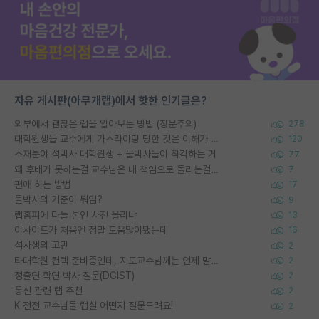
자유 게시판(아무개랩)에서 핫한 인기글은?
외부에서 괜찮은 랩을 알아보는 방법 (장문주의)
278
대학원생들 교수에게 가스라이팅 당한 것은 이해가 갑니다. 안타깝네요.
120
소재분야 석박사 대학원생 + 물박사들이 착각하는 거
77
왜 후배가 못하는걸 교수님은 내 책임으로 돌리는걸까요?
7
편애 하는 방법
17
물박사의 기준이 뭐임?
9
랩홈피에 다들 본인 사진 올리냐
13
이사이트가 처음엔 정말 도움많이됐는데
16
석사생의 고민
2
타대학원 컨텍 준비중인데, 지도교수님께는 언제 말씀드려야 할까요?
2
정출연 학연 박사 질문(DGIST)
2
통신 관련 랩 추천
2
K 전전 교수님들 랩실 어떤지 질문드려요!
2