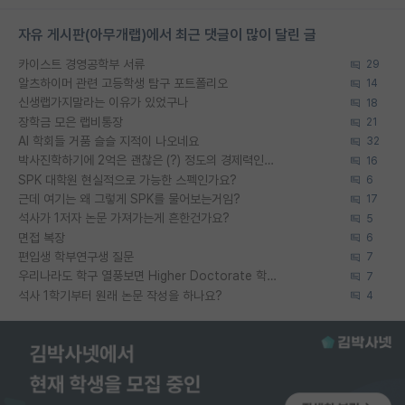
자유 게시판(아무개랩)에서 최근 댓글이 많이 달린 글
카이스트 경영공학부 서류
29
알츠하이머 관련 고등학생 탐구 포트폴리오
14
신생랩가지말라는 이유가 있었구나
18
장학금 모은 랩비통장
21
AI 학회들 거품 슬슬 지적이 나오네요
32
박사진학하기에 2억은 괜찮은 (?) 정도의 경제력인가요
16
SPK 대학원 현실적으로 가능한 스펙인가요?
6
근데 여기는 왜 그렇게 SPK를 물어보는거임?
17
석사가 1저자 논문 가져가는게 흔한건가요?
5
면접 복장
6
편입생 학부연구생 질문
7
우리나라도 학구 열풍보면 Higher Doctorate 학위가 필요하다고 봅니다.
7
석사 1학기부터 원래 논문 작성을 하나요?
4