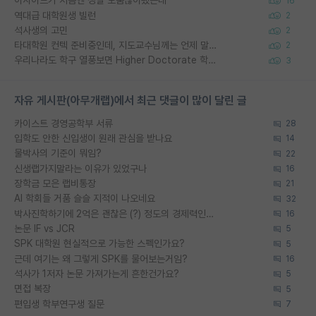
이사이트가 처음엔 정말 도움많이됐는데
16
역대급 대학원생 빌런
2
석사생의 고민
2
타대학원 컨텍 준비중인데, 지도교수님께는 언제 말씀드려야 할까요?
2
우리나라도 학구 열풍보면 Higher Doctorate 학위가 필요하다고 봅니다.
3
자유 게시판(아무개랩)에서 최근 댓글이 많이 달린 글
카이스트 경영공학부 서류
28
입학도 안한 신입생이 원래 관심을 받나요
14
물박사의 기준이 뭐임?
22
신생랩가지말라는 이유가 있었구나
16
장학금 모은 랩비통장
21
AI 학회들 거품 슬슬 지적이 나오네요
32
박사진학하기에 2억은 괜찮은 (?) 정도의 경제력인가요
16
논문 IF vs JCR
5
SPK 대학원 현실적으로 가능한 스펙인가요?
5
근데 여기는 왜 그렇게 SPK를 물어보는거임?
16
석사가 1저자 논문 가져가는게 흔한건가요?
5
면접 복장
5
편입생 학부연구생 질문
7