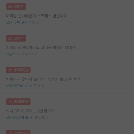
김GPT
대학원 선배때문에 스트레스 받습니다.
13
9
11070
김GPT
지성의 상아탑이라고 다 멀쩡하지는 않네요..
21
11
5565
명예의전당
학회가서 우연히 포닥인터뷰까지 보고 온 후기
298
41
72413
명예의전당
박사 8학기 자퇴... 2년뒤 후기
583
46
106007
명예의전당