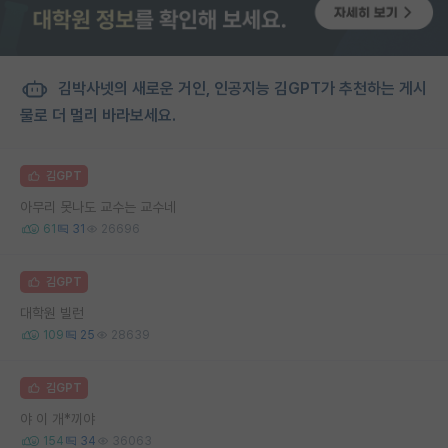
김박사넷의 새로운 거인, 인공지능 김GPT가 추천하는 게시
물로 더 멀리 바라보세요.
김GPT
아무리 못나도 교수는 교수네
61
31
26696
김GPT
대학원 빌런
109
25
28639
김GPT
야 이 개*끼야
154
34
36063