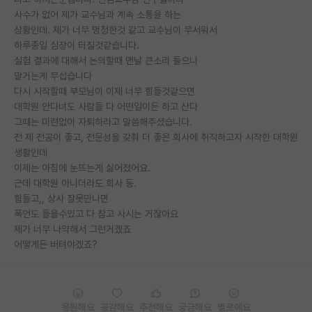
사수가 없어 제가 교수님과 계속 소통을 하는
PI 전용 게시판
상황인데. 제가 너무 멍청한것 같고 교수님이 무서워서
하루종일 심장이 터질것같습니다.
인문사회 계열 게시판
실험 결과에 대해서 논의할때 맨날 큰소리 들으니
말거는게 무섭습니다
특수/전문대학원 게시판
다시 시작할때 부모님이 이제 너무 힘들것같으면
반도체/AI 게시판
대학원 안다녀도 사람들 다 어떤일이든 하고 산다
그때는 미련없이 자퇴하라고 말씀해주셨습니다.
장학금/장학생 게시판
전 제 전공이 좋고, 전문성을 갖춰 더 좋은 회사에 취직하고자 시작한 대학원
생활인데
학술 정보 게시판
이제는 아침에 눈뜨는게 싫어졌어요.
근데 대학원 아니더라도 회사 등.
홍보 게시판
힘들고,, 상사 잘못만나면
폭언도 들을수있고 다 참고 사시는 거잖아요
커리어
제가 너무 나약해서 그런거겠죠
유학교육
어떻게든 버텨야겠죠?
이벤트
반도체 아카데미
응원해요
공감해요
추천해요
궁금해요
별로에요