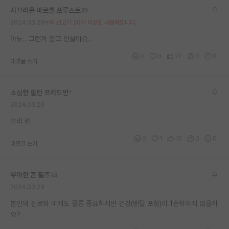
시끄러운 마르셀 프루스트
2024.03.29
누적 신고가 20개 이상인 사용자입니다.
아뇨.. 그런거 참고 안살아요..
0
0
22
0
0
대댓글 쓰기
소심한 밀턴 프리드먼
*
2024.03.29
빨리 런
0
1
15
0
0
대댓글 쓰기
우아한 존 필즈
2024.03.29
본인의 진로와 미래도 물론 중요하지만 건강(멘탈 포함)이 1순위이지 않을까
요?