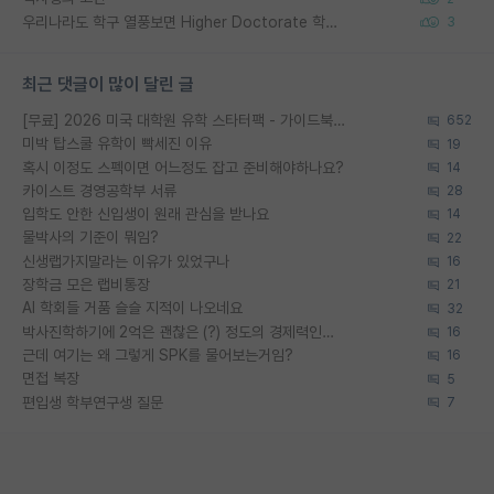
우리나라도 학구 열풍보면 Higher Doctorate 학위가 필요하다고 봅니다.
3
최근 댓글이 많이 달린 글
[무료] 2026 미국 대학원 유학 스타터팩 - 가이드북 & 합격자 컨택메일 템플릿
652
미박 탑스쿨 유학이 빡세진 이유
19
혹시 이정도 스펙이면 어느정도 잡고 준비해야하나요?
14
카이스트 경영공학부 서류
28
입학도 안한 신입생이 원래 관심을 받나요
14
물박사의 기준이 뭐임?
22
신생랩가지말라는 이유가 있었구나
16
장학금 모은 랩비통장
21
AI 학회들 거품 슬슬 지적이 나오네요
32
박사진학하기에 2억은 괜찮은 (?) 정도의 경제력인가요
16
근데 여기는 왜 그렇게 SPK를 물어보는거임?
16
면접 복장
5
편입생 학부연구생 질문
7