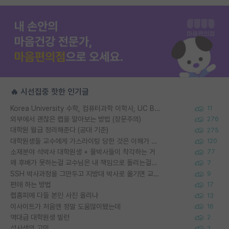
🔥 시선집중 핫한 인기글
Korea University 수학, 컴퓨터과학 이학사, UC Berkeley 산업공학 대학원 공학박사가 되는 것은 쉽지 않겠죠?
11
외부에서 괜찮은 랩을 알아보는 방법 (장문주의)
276
대학원 월급 정리해준다 (공대 기준)
275
대학원생들 교수에게 가스라이팅 당한 것은 이해가 갑니다. 안타깝네요.
120
소재분야 석박사 대학원생 + 물박사들이 착각하는 거
77
왜 후배가 못하는걸 교수님은 내 책임으로 돌리는걸까요?
7
SSH 박사과정을 그만두고 지방대 박사로 옮기면 교수의 꿈은 끝일까요?
9
편애 하는 방법
17
랩홈피에 다들 본인 사진 올리냐
13
이사이트가 처음엔 정말 도움많이됐는데
16
역대급 대학원생 빌런
2
석사생의 고민
2