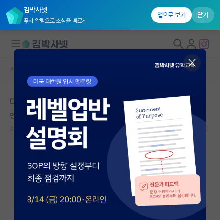
김박사넷
앱으로 보기
닫기
푸시 알림으로 소식을 빠르게
커뮤니티 홈
자유 게시판(아무개랩)
대학원생 모집
다들 이정도는 버티면서 하시나요?
국내대학원 정보
멍때리는 제인 오스틴
연구실&오픈랩
2024.03.29
9
3308
커뮤니티
커뮤니티 홈
전체글보기
베스트 게시판
IF 명예의전당