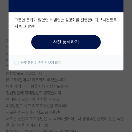
자유 게시판(아무개랩)
그동안 문의가 많았던 레벨업반 설명회를 진행합니다. *사전등록
미국 유학 게시판
시 링크 발송
미국 대학원 합격 후기 게시판
저는 대학졸업하고 공부가 재밌어서
사전 등록하기
대학원생 모집 게시판
대학원에 진학했습니다
대학원 과정동안 평일,주말 안가리고
대학원 합격 후기 게시판
밤 11시 기본퇴근하며 우울증과 불면증, 정신쇠약으로 정신과를 다녔습니다
하루 동안 이 컨텐츠 보지 않기
그덕에 3개월만에 몸무게가 10키로 빠지고
연구실(PI) 홍보 게시판
원형탈모도 생겼습니다.
(키 165인데 41키로까지 빠졌습니다)
석박사 채용 정보 게시판
이후 제가 너무 힘들어서 자살시도를 해
정신병원에 강제입원도 당했습니다
임용 정보 게시판
이때문에 교수님이 휴학을 권하고
학부 인턴 게시판
4개월정도 쉬고 지도교수님을 교체하여
새로운 연구실에서 새로 공부중인데
취업 게시판
새로운 신임 지도교수님은 너 죽여버릴거야 , 너 방금죽일뻔했어 같은 폭언
을 경각심을 심어주려 그랬다
임용 후기 게시판
라고 하시는분입니다. 신임교수님 연구실이라