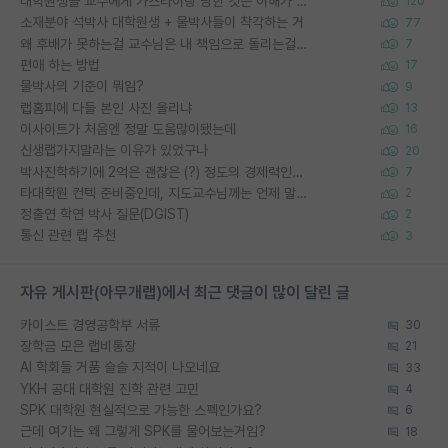
대학원생들 교수에게 가스라이팅 당한 것은 이해가 갑니다. 안타깝네요.
120
소재분야 석박사 대학원생 + 물박사들이 착각하는 거
77
왜 후배가 못하는걸 교수님은 내 책임으로 돌리는걸까요?
7
편애 하는 방법
17
물박사의 기준이 뭐임?
9
랩홈피에 다들 본인 사진 올리냐
13
이사이트가 처음엔 정말 도움많이됐는데
16
신생랩가지말라는 이유가 있었구나
20
박사진학하기에 2억은 괜찮은 (?) 정도의 경제력인가요
7
타대학원 컨텍 준비중인데, 지도교수님께는 언제 말씀드려야 할까요?
2
정출연 학연 박사 질문(DGIST)
2
통신 관련 랩 추천
3
자유 게시판(아무개랩)에서 최근 댓글이 많이 달린 글
카이스트 경영공학부 서류
30
장학금 모은 랩비통장
21
AI 학회들 거품 슬슬 지적이 나오네요
33
YKH 공대 대학원 진학 관련 고민
4
SPK 대학원 현실적으로 가능한 스펙인가요?
6
근데 여기는 왜 그렇게 SPK를 물어보는거임?
18