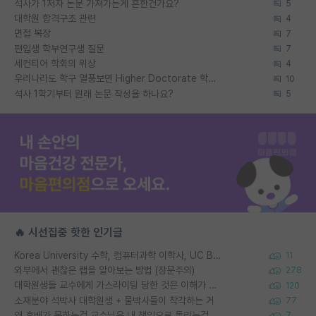
석사가 1저자 논문 가져가는게 흔한건가요?
5
대학원 합격구조 관련
4
면접 복장
7
편입생 학부연구생 질문
7
세컨티어 학회의 위상
4
우리나라도 학구 열풍보면 Higher Doctorate 학위가 필요하다고 봅니다.
10
석사 1학기부터 원래 논문 작성을 하나요?
5
🔥 시선집중 핫한 인기글
Korea University 수학, 컴퓨터과학 이학사, UC Berkeley 산업공학 대학원 공학박사가 되는 것은 쉽지 않겠죠?
11
외부에서 괜찮은 랩을 알아보는 방법 (장문주의)
278
대학원생들 교수에게 가스라이팅 당한 것은 이해가 갑니다. 안타깝네요.
120
소재분야 석박사 대학원생 + 물박사들이 착각하는 거
77
왜 후배가 못하는걸 교수님은 내 책임으로 돌리는걸까요?
7