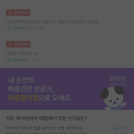
명예의전당
석사입학예정생 분들! 제발 어느 정도 각오는 하고 오세요.
156
27
40202
명예의전당
대학원 자퇴 2년 후
109
5
17311
자유 게시판(아무개랩)에서 핫한 인기글은?
외부에서 괜찮은 랩을 알아보는 방법 (장문주의)
278