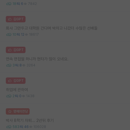
18
6
7842
김GPT
회사 그만두고 대학원 간다며 박차고 나갔더 수많은 선배들
10
12
18617
김GPT
연속 면접떨 하니까 현타가 많이 오네요.
3
8
3264
김GPT
취업에 관하여
2
0
1438
명예의전당
박사 8학기 자퇴... 2년뒤 후기
583
46
106028