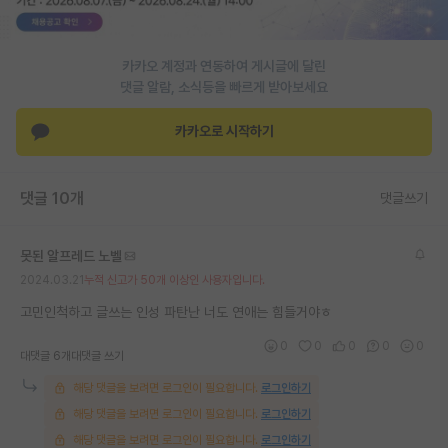
PI 전용 게시판
카카오 계정과 연동하여 게시글에 달린
인문사회 계열 게시판
댓글 알람, 소식등을 빠르게 받아보세요
특수/전문대학원 게시판
카카오로 시작하기
반도체/AI 게시판
장학금/장학생 게시판
댓글 10개
댓글쓰기
학술 정보 게시판
못된 알프레드 노벨
홍보 게시판
2024.03.21
누적 신고가 50개 이상인 사용자입니다.
커리어
고민인척하고 글쓰는 인성 파탄난 너도 연애는 힘들거야ㅎ
0
0
0
0
0
유학교육
대댓글 6개
대댓글 쓰기
해당 댓글을 보려면 로그인이 필요합니다.
로그인하기
이벤트
해당 댓글을 보려면 로그인이 필요합니다.
로그인하기
반도체 아카데미
해당 댓글을 보려면 로그인이 필요합니다.
로그인하기