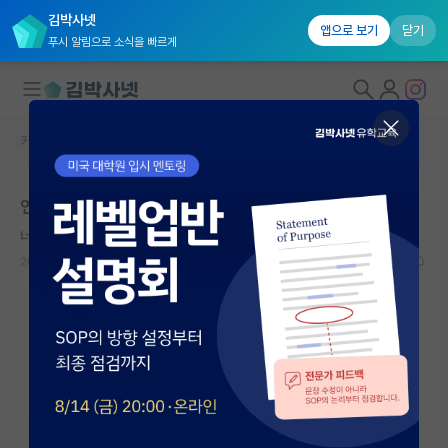
김박사넷
앱으로 보기
닫기
푸시 알림으로 소식을 빠르게
커뮤니티 홈
자유 게시판(아무개랩)
대학원생 모집
연애
국내대학원 정보
너그러운 장 폴 사르트르
연구실&오픈랩
2024.03.21
10
2126
커뮤니티
커뮤니티 홈
전체글보기
베스트 게시판
IF 명예의전당