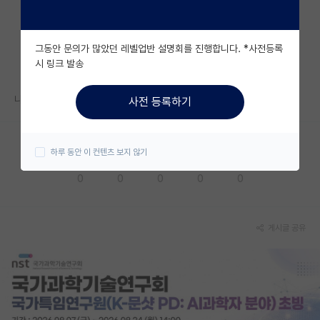
자유 게시판(아무개랩)
그동안 문의가 많았던 레벨업반 설명회를 진행합니다. *사전등록
미국 유학 게시판
시 링크 발송
미국 대학원 합격 후기 게시판
나이가 있지만 취업 못하고 대학원생이면 연애 기피하나요?ㅜㅜ
사전 등록하기
대학원생 모집 게시판
대학원 합격 후기 게시판
하루 동안 이 컨텐츠 보지 않기
응원해요
공감해요
추천해요
궁금해요
별로에요
연구실(PI) 홍보 게시판
0
0
0
0
0
석박사 채용 정보 게시판
임용 정보 게시판
게시글 공유
학부 인턴 게시판
취업 게시판
임용 후기 게시판