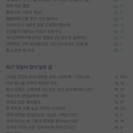
편애 하는 방법
17
물박사의 기준이 뭐임?
9
랩홈피에 다들 본인 사진 올리냐
13
이사이트가 처음엔 정말 도움많이됐는데
16
신생랩가지말라는 이유가 있었구나
20
박사진학하기에 2억은 괜찮은 (?) 정도의 경제력인가요
7
타대학원 컨텍 준비중인데, 지도교수님께는 언제 말씀드려야 할까요?
2
통신 관련 랩 추천
3
최근 댓글이 많이 달린 글
[무료] 2026 미국 대학원 유학 스타터팩 - 가이드북 & 합격자 컨택메일 템플릿
652
미박 탑스쿨 유학이 빡세진 이유
19
혹시 이정도 스펙이면 어느정도 잡고 준비해야하나요?
14
카이스트 경영공학부 서류
30
장학금 모은 랩비통장
21
AI 학회들 거품 슬슬 지적이 나오네요
33
SPK 대학원 현실적으로 가능한 스펙인가요?
6
근데 여기는 왜 그렇게 SPK를 물어보는거임?
18
석사가 1저자 논문 가져가는게 흔한건가요?
5