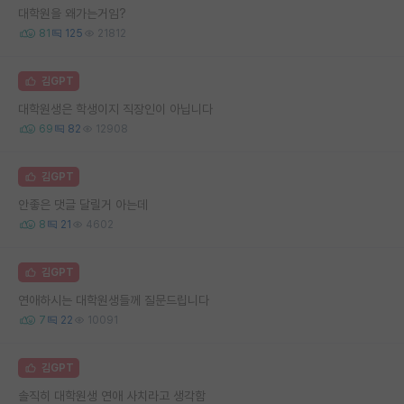
대학원을 왜가는거임?
81
125
21812
김GPT
대학원생은 학생이지 직장인이 아닙니다
69
82
12908
김GPT
안좋은 댓글 달릴거 아는데
8
21
4602
김GPT
연애하시는 대학원생들께 질문드립니다
7
22
10091
김GPT
솔직히 대학원생 연애 사치라고 생각함