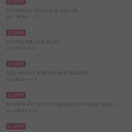
김GPT
잡일 때문에 연구 못한다는 글 잘 이해가 안됨
77
46
13702
김GPT
이런 연구실 탈출 하는게 좋나요?
11
9
4190
김GPT
조금은 비정상임을 알지만 도망가야 할 정도일까요?
5
23
4351
김GPT
학부연할 때 선배가 도망치래서 농담인 줄 알았는데 선배들 자퇴함ㄷㄷ
25
9
8808
김GPT