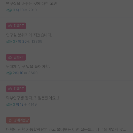
연구실을 바꾸는 것에 대한 고민
3
10
2910
김GPT
연구실 분위기에 지쳤습니다.
37
20
13369
김GPT
도대체 누구 말을 들어야함.
2
10
3600
김GPT
학부연구생 왕따..? 질문있어요..!
3
12
4149
명예의전당
대학원 진학 가능할까요?’ 라고 물어보는 이런 질문들… 너무 의미없지 않나요?