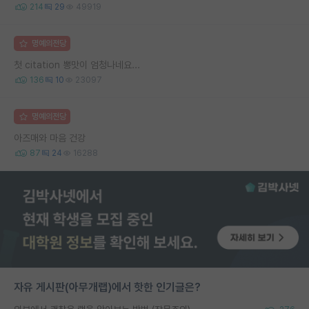
214
29
49919
명예의전당
첫 citation 뽕맛이 엄청나네요...
136
10
23097
명예의전당
아즈매와 마음 건강
87
24
16288
자유 게시판(아무개랩)에서 핫한 인기글은?