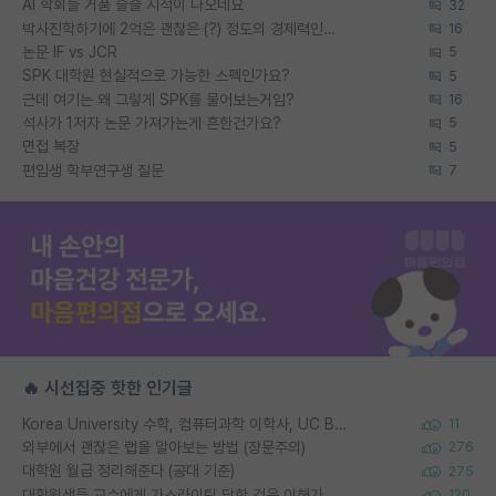
AI 학회들 거품 슬슬 지적이 나오네요
32
박사진학하기에 2억은 괜찮은 (?) 정도의 경제력인가요
16
논문 IF vs JCR
5
SPK 대학원 현실적으로 가능한 스펙인가요?
5
근데 여기는 왜 그렇게 SPK를 물어보는거임?
16
석사가 1저자 논문 가져가는게 흔한건가요?
5
면접 복장
5
편입생 학부연구생 질문
7
🔥 시선집중 핫한 인기글
Korea University 수학, 컴퓨터과학 이학사, UC Berkeley 산업공학 대학원 공학박사가 되는 것은 쉽지 않겠죠?
11
외부에서 괜찮은 랩을 알아보는 방법 (장문주의)
276
대학원 월급 정리해준다 (공대 기준)
275
대학원생들 교수에게 가스라이팅 당한 것은 이해가 갑니다. 안타깝네요.
120