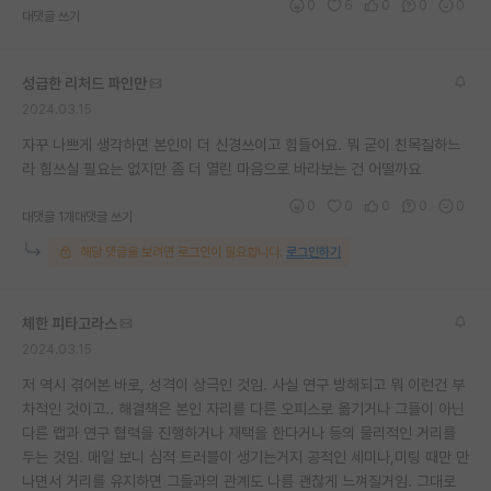
0
6
0
0
0
대댓글 쓰기
성급한 리처드 파인만
2024.03.15
자꾸 나쁘게 생각하면 본인이 더 신경쓰이고 힘들어요. 뭐 굳이 친목질하느
라 힘쓰실 필요는 없지만 좀 더 열린 마음으로 바라보는 건 어떨까요
0
0
0
0
0
대댓글 1개
대댓글 쓰기
해당 댓글을 보려면 로그인이 필요합니다.
로그인하기
체한 피타고라스
2024.03.15
저 역시 겪어본 바로, 성격이 상극인 것임. 사실 연구 방해되고 뭐 이런건 부
차적인 것이고.. 해결책은 본인 자리를 다른 오피스로 옮기거나 그들이 아닌
다른 랩과 연구 협력을 진행하거나 재택을 한다거나 등의 물리적인 거리를
두는 것임. 매일 보니 심적 트러블이 생기는거지 공적인 세미나,미팅 때만 만
나면서 거리를 유지하면 그들과의 관계도 나름 괜찮게 느껴질거임. 그대로