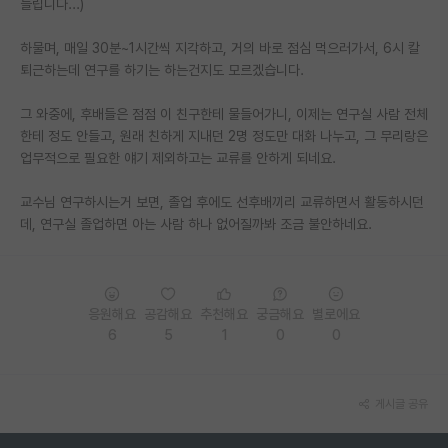
들립니다...)
PI 전용 게시판
하물며, 매일 30분~1시간씩 지각하고, 거의 바로 점심 먹으러가서, 6시 칼
퇴근하는데 연구를 하기는 하는건지도 모르겠습니다.
인문사회 계열 게시판
특수/전문대학원 게시판
그 와중에, 후배들은 점점 이 친구한테 물들어가니, 이제는 연구실 사람 전체
한테 정도 안들고, 원래 친하게 지내던 2명 정도만 대화 나누고, 그 무리랑은
반도체/AI 게시판
업무적으로 필요한 얘기 제외하고는 교류를 안하게 되네요.
장학금/장학생 게시판
교수님 연구하시는거 보면, 졸업 후에도 선후배끼리 교류하면서 활동하시던
데, 연구실 졸업하면 아는 사람 하나 없어질까봐 조금 불안하네요.
학술 정보 게시판
홍보 게시판
커리어
응원해요
공감해요
추천해요
궁금해요
별로에요
6
5
1
0
0
유학교육
이벤트
게시글 공유
반도체 아카데미