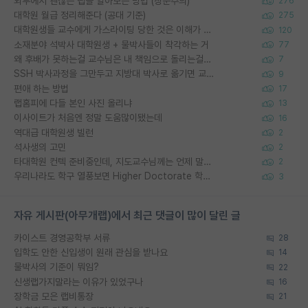
외부에서 괜찮은 랩을 알아보는 방법 (장문주의)
276
대학원 월급 정리해준다 (공대 기준)
275
대학원생들 교수에게 가스라이팅 당한 것은 이해가 갑니다. 안타깝네요.
120
소재분야 석박사 대학원생 + 물박사들이 착각하는 거
77
왜 후배가 못하는걸 교수님은 내 책임으로 돌리는걸까요?
7
SSH 박사과정을 그만두고 지방대 박사로 옮기면 교수의 꿈은 끝일까요?
9
편애 하는 방법
17
랩홈피에 다들 본인 사진 올리냐
13
이사이트가 처음엔 정말 도움많이됐는데
16
역대급 대학원생 빌런
2
석사생의 고민
2
타대학원 컨텍 준비중인데, 지도교수님께는 언제 말씀드려야 할까요?
2
우리나라도 학구 열풍보면 Higher Doctorate 학위가 필요하다고 봅니다.
3
자유 게시판(아무개랩)에서 최근 댓글이 많이 달린 글
카이스트 경영공학부 서류
28
입학도 안한 신입생이 원래 관심을 받나요
14
물박사의 기준이 뭐임?
22
신생랩가지말라는 이유가 있었구나
16
장학금 모은 랩비통장
21