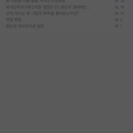
AI 학회들 거품 슬슬 지적이 나오네요
32
박사진학하기에 2억은 괜찮은 (?) 정도의 경제력인가요
16
근데 여기는 왜 그렇게 SPK를 물어보는거임?
16
면접 복장
5
편입생 학부연구생 질문
7