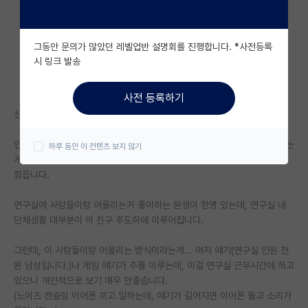
자유 게시판(아무개랩)
그동안 문의가 많았던 레벨업반 설명회를 진행합니다. *사전등록
미국 유학 게시판
시 링크 발송
미국 대학원 합격 후기 게시판
사전 등록하기
대학원생 모집 게시판
신생랩 2기생으로 들어와서 이제 석사 1년차 정도 되어갑니다.
대학원 합격 후기 게시판
인연이라는게 어떻게 다시 닿을지 모르니, 가능하면 두루두루 친하게 지내는
하루 동안 이 컨텐츠 보지 않기
게 좋다는건 알고있기는 한데... 도저히 어울리기 힘든 사람들이 있어서 참
연구실(PI) 홍보 게시판
힘듭니다.
석박사 채용 정보 게시판
연구실에 사람들이랑 어울리는거 좋아하는 원생이 한명 있는데, 연구실 내
임용 정보 게시판
단체생활 대부분이 이 친구 주도하에 이루어집니다.
학부 인턴 게시판
그런데, 이 사람들이랑 어울리는 방식이라는게... 여자 얘기(연구실 인원 전
원 남성입니다.)나 게임 얘기가 주를 이루는데, 이걸 연구실 근무시간에 하고
취업 게시판
있으니 개인적으로 보기 매우 안좋습니다.
(노이즈 캔슬링 이어폰 끼고 일하는데, 얘기가 길어지면 이어폰 뚫고 소리가
임용 후기 게시판