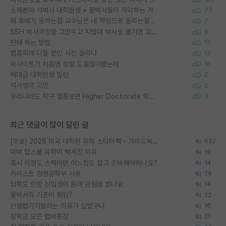
소재분야 석박사 대학원생 + 물박사들이 착각하는 거
77
왜 후배가 못하는걸 교수님은 내 책임으로 돌리는걸까요?
7
SSH 박사과정을 그만두고 지방대 박사로 옮기면 교수의 꿈은 끝일까요?
9
편애 하는 방법
17
랩홈피에 다들 본인 사진 올리냐
13
이사이트가 처음엔 정말 도움많이됐는데
16
역대급 대학원생 빌런
2
석사생의 고민
2
우리나라도 학구 열풍보면 Higher Doctorate 학위가 필요하다고 봅니다.
3
최근 댓글이 많이 달린 글
[무료] 2026 미국 대학원 유학 스타터팩 - 가이드북 & 합격자 컨택메일 템플릿
652
미박 탑스쿨 유학이 빡세진 이유
19
혹시 이정도 스펙이면 어느정도 잡고 준비해야하나요?
14
카이스트 경영공학부 서류
28
입학도 안한 신입생이 원래 관심을 받나요
14
물박사의 기준이 뭐임?
22
신생랩가지말라는 이유가 있었구나
16
장학금 모은 랩비통장
21