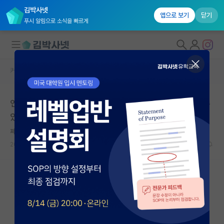
김박사넷
앱으로 보기
닫기
푸시 알림으로 소식을 빠르게
커뮤니티 홈
자유 게시판(아무개랩)
대학원생 모집
연구실에서 점점 아싸가 되어가는데, 향후에 문제가 될 수
국내대학원 정보
있을까요?
연구실&오픈랩
쩨쩨한 그레고어 멘델
커뮤니티
2024.03.15
5
5077
커뮤니티 홈
전체글보기
베스트 게시판
IF 명예의전당