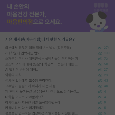
자유 게시판(아무개랩)에서 핫한 인기글은?
외부에서 괜찮은 랩을 알아보는 방법 (장문주의)
274
<대학원에 입학하는 법>
1388
소재분야 석박사 대학원생 + 물박사들이 착각하는 거
72
포스텍 억까에 대해 (동문의 학문적 아웃풋에 대한 반박)
50
AI 탑컨퍼 순위에 대해..
27
학위의 가치
20
석사 받았는데도 교수랑 연락한다.
43
교수님이 슬럼프에 빠지게 되는 과정
40
왜 후배가 못하는걸 교수님은 내 책임으로 돌리는걸까요?
4
대학원 어디로 가야할까요?
4
이사이트가 처음엔 정말 도움많이됐는데
9
커뮤니티는 다 쓰레기통이지
5
정보보안 연구하는 입장에선 식별가능한 사진을 올리는건 비추이긴함
5