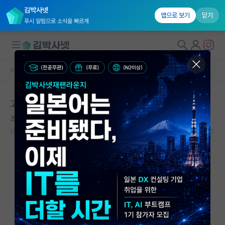
김박사넷
앱으로 보기
닫기
푸시 알림으로 소식을 빠르게
커뮤니티 홈
자유 게시판(아무개랩)
대학원생 모집
고민 한 번 들어주실래요??
국내대학원 정보
조용한 제인 오스틴
연구실&오픈랩
2024.02.29
3
2465
커뮤니티
커뮤니티 홈
전체글보기
베스트 게시판
IF 명예의전당