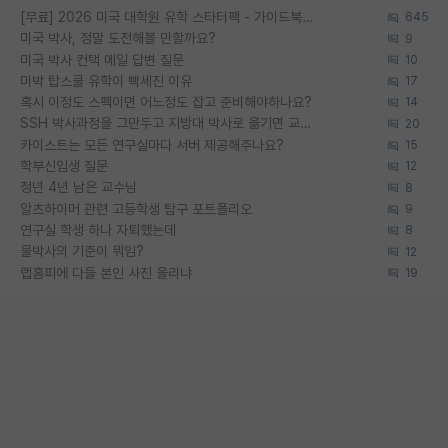
[무료] 2026 미국 대학원 유학 스타터팩 - 가이드북 & 합격자 컨택메일 템플릿
645
미국 박사, 정말 도전해볼 만할까요?
9
미국 박사 컨택 메일 답변 질문
10
미박 탑스쿨 유학이 빡세진 이유
17
혹시 이정도 스펙이면 어느정도 잡고 준비해야하나요?
14
SSH 박사과정을 그만두고 지방대 박사로 옮기면 교수의 꿈은 끝일까요?
20
카이스트는 모든 연구실마다 서버 제공해주나요?
15
학부신입생 질문
12
정년 4년 남은 교수님
8
알츠하이머 관련 고등학생 탐구 포트폴리오
9
연구실 학생 하나 자퇴했는데
8
물박사의 기준이 뭐임?
12
랩홈피에 다들 본인 사진 올리냐
19