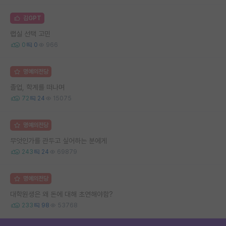
김GPT
랩실 선택 고민
0
0
966
명예의전당
졸업, 학계를 떠나며
72
24
15075
명예의전당
무엇인가를 관두고 싶어하는 분에게
243
24
69879
명예의전당
대학원생은 왜 돈에 대해 초연해야함?
233
98
53768