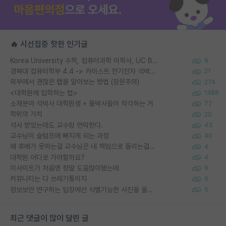
🔥 시선집중 핫한 인기글
Korea University 수학, 컴퓨터과학 이학사, UC Berkeley 산업공학 대학원 공학박사가 되는 것은 쉽지 않겠죠?
9
경북대 컴퓨터학부 4.4 -> 카이스트 전기전자 석박사통합과정 합격
21
외부에서 괜찮은 랩을 알아보는 방법 (장문주의)
274
<대학원에 입학하는 법>
1388
소재분야 석박사 대학원생 + 물박사들이 착각하는 거
72
학위의 가치
20
석사 받았는데도 교수랑 연락한다.
43
교수님이 슬럼프에 빠지게 되는 과정
40
왜 후배가 못하는걸 교수님은 내 책임으로 돌리는걸까요?
4
대학원 어디로 가야할까요?
4
이사이트가 처음엔 정말 도움많이됐는데
9
커뮤니티는 다 쓰레기통이지
5
정보보안 연구하는 입장에선 식별가능한 사진을 올리는건 비추이긴함
5
최근 댓글이 많이 달린 글