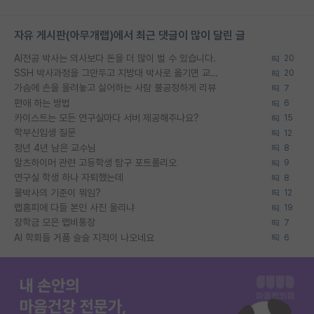
자유 게시판(아무개랩)에서 최근 댓글이 많이 달린 글
AI전공 박사는 의사보다 돈을 더 많이 벌 수 있습니다.
20
SSH 박사과정을 그만두고 지방대 박사로 옮기면 교수의 꿈은 끝일까요?
20
가슴에 손을 올려놓고 싫어하는 사람 불공정하게 리뷰
7
편애 하는 방법
6
카이스트는 모든 연구실마다 서버 제공해주나요?
15
학부신입생 질문
12
정년 4년 남은 교수님
8
알츠하이머 관련 고등학생 탐구 포트폴리오
9
연구실 학생 하나 자퇴했는데
8
물박사의 기준이 뭐임?
12
랩홈피에 다들 본인 사진 올리냐
19
장학금 모은 랩비통장
7
AI 학회들 거품 슬슬 지적이 나오네요
6