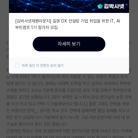
자유 게시판(아무개랩)
[김박사넷재팬라운지] 일본 DX 컨설팅 기업 취업을 위한 IT, AI
미국 유학 게시판
부트캠프 1기 참가자 모집
미국 대학원 합격 후기 게시판
안녕하세요, 저는 지거국(부경 아닙니다)에 재학 중인 학생입니다. 생체재료
자세히 보기
대학원생 모집 게시판
(약물전달, 조직재생, 3D hydrogel) 쪽으로 연구가 하고 싶고 현재 고분자
관련해서 배우고 있습니다.
대학원 합격 후기 게시판
하루 동안 이 컨텐츠 보지 않기
현재 저의 학점은 4.0 / 4.5이고 어헉성적은 토익만 가지고 있습니다. 문제
연구실(PI) 홍보 게시판
는 이제 4학년 1학기 들어가는데 제가 어필할 수 있는 부분이 학점과 토익
밖에 없다는 것 입니다. 원래는 타대학 진학을 하고 싶어서 자대에서 학부연
석박사 채용 정보 게시판
구생을 하려고 교수님 5분께 문의를 드렸지만 모두 거절 당해서 학부연구생
경험은 포기한 상황입니다. (많이 부족한 걸 느껴서 관심 연구실의 논문 리뷰
임용 정보 게시판
를 우선 하고 있고 컨택 시 어필해보려고 합니다.) 물론 그래도 컨택을 해보
학부 인턴 게시판
긴 하겠지만 만약,,, 생각한 학교 모두 컨택에 살패하면 졸업 유예를 하고 2
5년 전기 모집에 다시 지원해야 할지 아니면 그냥 내년상반기에 자대 내 연
취업 게시판
구실로 들어가야 할지 고민 중입니다.
근본적인 목표는 저의 관심분야에 대한 연구이지만 현재 지내고 있는 지역에
임용 후기 게시판
아무런 연고가 없을뿐 아니라 앞으로의 이력에도 남을 학교라고 생각하니 꼭