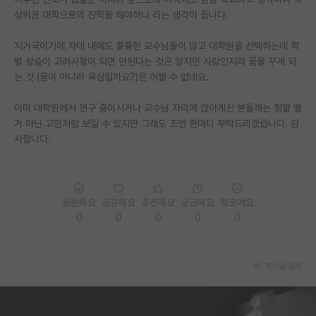
상위권 대학으로의 진학을 해야하나 라는 생각이 듭니다.
PI 전용 게시판
지거국이기에 자대 내에도 훌륭한 교수님들이 많고 대학원을 선택하는데 학
인문사회 계열 게시판
벌 상승이 고려사항이 되면 안된다는 것은 알지만 사람인지라 꿈을 꾸게 되
는 것 (꿈이 아니라 욕심일까요?)은 어쩔 수 없네요.
특수/전문대학원 게시판
반도체/AI 게시판
이미 대학원에서 연구 중이시거나 교수님 자리에 앉아계신 분들께는 정말 별
거 아닌 고민처럼 보일 수 있지만 그래도 조언 한마디 부탁드리겠습니다. 감
장학금/장학생 게시판
사합니다.
학술 정보 게시판
홍보 게시판
응원해요
공감해요
추천해요
궁금해요
별로에요
0
0
0
0
0
커리어
유학교육
게시글 공유
이벤트
반도체 아카데미