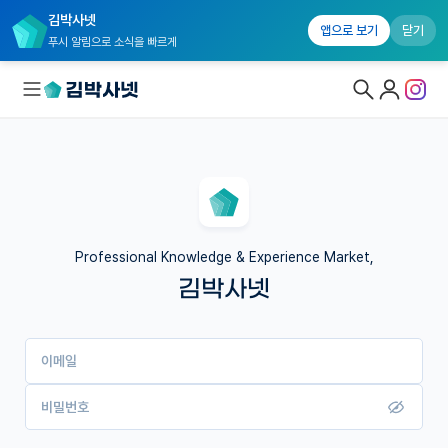
김박사넷
앱으로 보기
닫기
푸시 알림으로 소식을 빠르게
대학원생 모집
국내대학원 정보
연구실&오픈랩
Professional Knowledge & Experience Market,
김박사넷
커뮤니티
커리어
이메일
유학교육
이벤트
비밀번호
반도체 아카데미