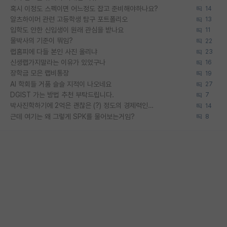
혹시 이정도 스펙이면 어느정도 잡고 준비해야하나요?
14
알츠하이머 관련 고등학생 탐구 포트폴리오
13
입학도 안한 신입생이 원래 관심을 받나요
11
물박사의 기준이 뭐임?
22
랩홈피에 다들 본인 사진 올리냐
23
신생랩가지말라는 이유가 있었구나
16
장학금 모은 랩비통장
19
AI 학회들 거품 슬슬 지적이 나오네요
27
DGIST 가는 방법 추천 부탁드립니다.
7
박사진학하기에 2억은 괜찮은 (?) 정도의 경제력인가요
14
근데 여기는 왜 그렇게 SPK를 물어보는거임?
8