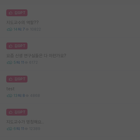
김GPT
지도교수의 역할??
14
7
10822
김GPT
요즘 신생 연구실들은 다 이런가요?
5
11
6172
김GPT
test
13
8
4868
김GPT
지도교수가 멍청해요..
6
11
12389