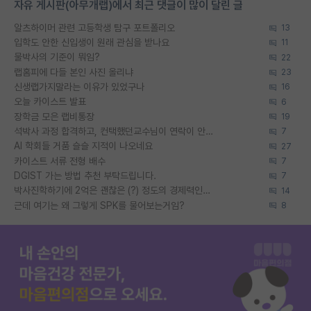
자유 게시판(아무개랩)에서 최근 댓글이 많이 달린 글
알츠하이머 관련 고등학생 탐구 포트폴리오
13
입학도 안한 신입생이 원래 관심을 받나요
11
물박사의 기준이 뭐임?
22
랩홈피에 다들 본인 사진 올리냐
23
신생랩가지말라는 이유가 있었구나
16
오늘 카이스트 발표
6
장학금 모은 랩비통장
19
석박사 과정 합격하고, 컨택했던교수님이 연락이 안됩니다...
7
AI 학회들 거품 슬슬 지적이 나오네요
27
카이스트 서류 전형 배수
7
DGIST 가는 방법 추천 부탁드립니다.
7
박사진학하기에 2억은 괜찮은 (?) 정도의 경제력인가요
14
근데 여기는 왜 그렇게 SPK를 물어보는거임?
8