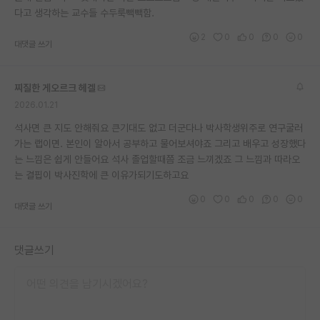
다고 생각하는 교수들 수두룩빽빽함.
재팬라운지 🌸
2
0
0
0
0
대댓글 쓰기
찌질한 게오르크 헤겔
2026.01.21
석사면 큰 지도 안해줘요 큰기대도 없고 더군다나 박사학생위주로 연구굴러
가는 랩이면. 본인이 알아서 공부하고 물어보셔야죠 그리고 배우고 성장했다
는 느낌은 쉽게 안들어요 석사 졸업할때쯤 조금 느끼겠죠 그 느낌과 따라오
는 결핍이 박사진학에 큰 이유가되기도하고요
0
0
0
0
0
대댓글 쓰기
댓글쓰기