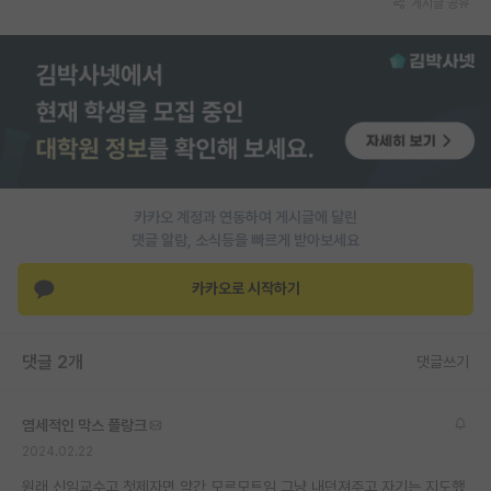
게시글 공유
PI 전용 게시판
인문사회 계열 게시판
특수/전문대학원 게시판
반도체/AI 게시판
장학금/장학생 게시판
카카오 계정과 연동하여 게시글에 달린
댓글 알람, 소식등을 빠르게 받아보세요
학술 정보 게시판
카카오로 시작하기
홍보 게시판
커리어
댓글 2개
댓글쓰기
유학교육
염세적인 막스 플랑크
이벤트
2024.02.22
반도체 아카데미
원래 신임교수고 첫제자면 약간 모르모트임 그냥 내던져주고 자기는 지도했