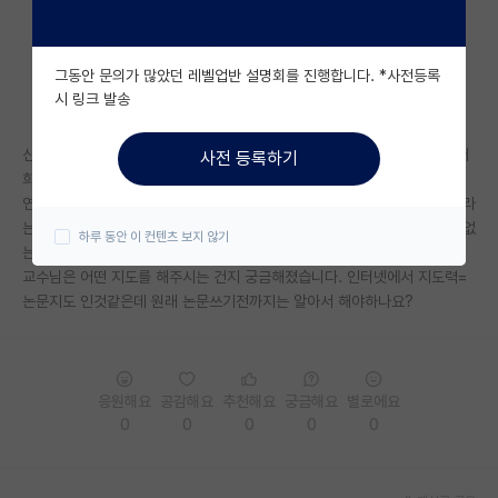
자유 게시판(아무개랩)
그동안 문의가 많았던 레벨업반 설명회를 진행합니다. *사전등록
미국 유학 게시판
시 링크 발송
미국 대학원 합격 후기 게시판
신생연구실 1기 석사생입니다. 연구실생활이 원래 이런건지 궁금합니다. 저
사전 등록하기
대학원생 모집 게시판
희 연구실은 일주일에 한번 줌으로 미팅하고 10분동안 일주일동안 진행한
연구와 피드백이 오갑니다. 교수님은 들으면서 안되는 부분에도 계속 해보라
대학원 합격 후기 게시판
는 말뿐이고 기술적인 도움은 거의없습니다. 한학기동안 지내면서 배운건 없
하루 동안 이 컨텐츠 보지 않기
는것같고, 스스로 내가 더 열심히하면 되지않을까 하면서도 지치네요. 원래
연구실(PI) 홍보 게시판
교수님은 어떤 지도를 해주시는 건지 궁금해졌습니다. 인터넷에서 지도력=
논문지도 인것같은데 원래 논문쓰기전까지는 알아서 해야하나요?
석박사 채용 정보 게시판
임용 정보 게시판
학부 인턴 게시판
응원해요
공감해요
추천해요
궁금해요
별로에요
0
0
0
0
0
취업 게시판
임용 후기 게시판