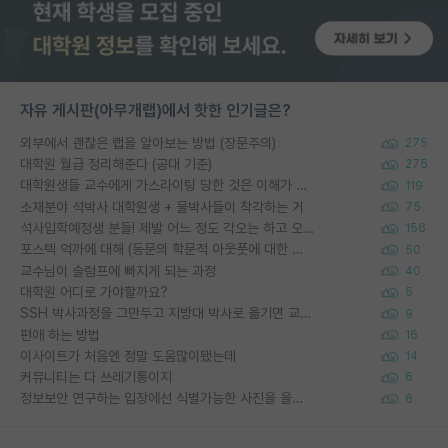
자유 게시판(아무개랩)에서 핫한 인기글은?
외부에서 괜찮은 랩을 알아보는 방법 (장문주의)
275
대학원 월급 정리해준다 (공대 기준)
275
대학원생들 교수에게 가스라이팅 당한 것은 이해가 갑니다. 안타깝네요.
119
소재분야 석박사 대학원생 + 물박사들이 착각하는 거
75
석사입학예정생 분들! 제발 어느 정도 각오는 하고 오세요.
156
포스텍 억까에 대해 (동문의 학문적 아웃풋에 대한 반박)
50
교수님이 슬럼프에 빠지게 되는 과정
40
대학원 어디로 가야할까요?
5
SSH 박사과정을 그만두고 지방대 박사로 옮기면 교수의 꿈은 끝일까요?
9
편애 하는 방법
16
이사이트가 처음엔 정말 도움많이됐는데
14
커뮤니티는 다 쓰레기통이지
6
정보보안 연구하는 입장에선 식별가능한 사진을 올리는건 비추이긴함
6