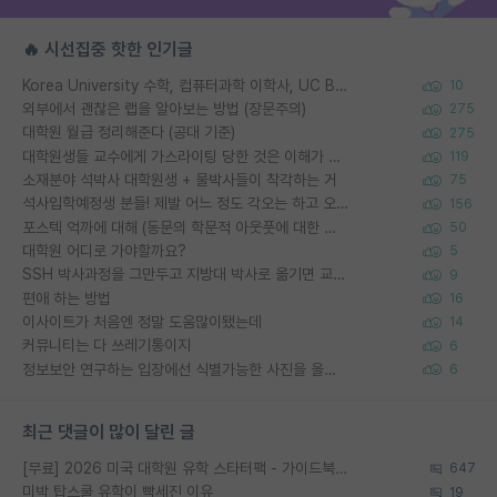
🔥 시선집중 핫한 인기글
Korea University 수학, 컴퓨터과학 이학사, UC Berkeley 산업공학 대학원 공학박사가 되는 것은 쉽지 않겠죠?
10
외부에서 괜찮은 랩을 알아보는 방법 (장문주의)
275
대학원 월급 정리해준다 (공대 기준)
275
대학원생들 교수에게 가스라이팅 당한 것은 이해가 갑니다. 안타깝네요.
119
소재분야 석박사 대학원생 + 물박사들이 착각하는 거
75
석사입학예정생 분들! 제발 어느 정도 각오는 하고 오세요.
156
포스텍 억까에 대해 (동문의 학문적 아웃풋에 대한 반박)
50
대학원 어디로 가야할까요?
5
SSH 박사과정을 그만두고 지방대 박사로 옮기면 교수의 꿈은 끝일까요?
9
편애 하는 방법
16
이사이트가 처음엔 정말 도움많이됐는데
14
커뮤니티는 다 쓰레기통이지
6
정보보안 연구하는 입장에선 식별가능한 사진을 올리는건 비추이긴함
6
최근 댓글이 많이 달린 글
[무료] 2026 미국 대학원 유학 스타터팩 - 가이드북 & 합격자 컨택메일 템플릿
647
미박 탑스쿨 유학이 빡세진 이유
19