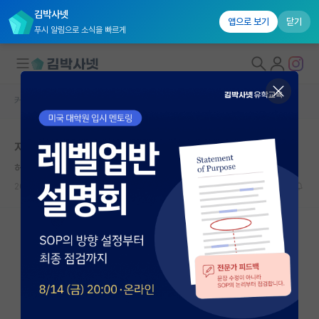
김박사넷
앱으로 보기
닫기
푸시 알림으로 소식을 빠르게
커뮤니티 홈
자유 게시판(아무개랩)
대학원생 모집
지도교수 지도?
국내대학원 정보
허탈한 니콜라 테슬라
연구실&오픈랩
2024.02.22
2
1828
커뮤니티
커뮤니티 홈
전체글보기
베스트 게시판
IF 명예의전당