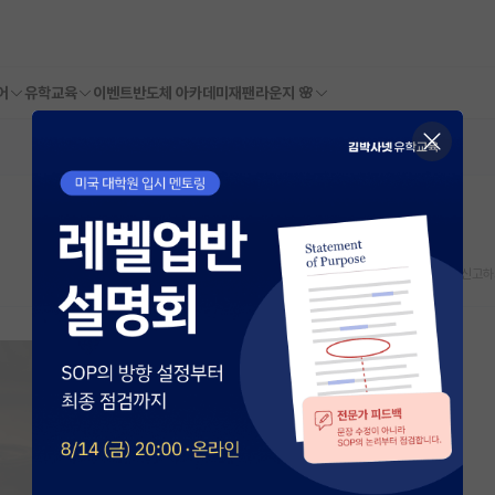
어
유학교육
이벤트
반도체 아카데미
재팬라운지 🌸
스크랩
신고하