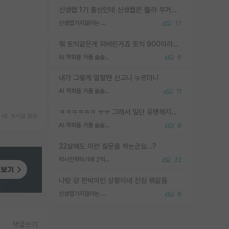
신생랩 1기 출신인데 신생랩은 줠라 무거운 바벨 같은거임. 들면 대박인데 못들면 깔려 죽음. 아무도 알려주지 않는 환경에서 자생해야하지만, 일단 살아남았다면 그 어떤 사람보다 악착같고 생존력 높은 사람으로 거듭날 수 있음
신생랩가지말라는 이유가 있었구나
17
뭐 토익같은게 되버린거죠 토익 900이라고 영어잘하는건 아닙니다만 잘하는사람은 다 900을 넘는 그런
AI 학회들 거품 슬슬 지적이 나오네요
9
내가 그렇게 말할땐 신고나 누르더니
AI 학회들 거품 슬슬 지적이 나오네요
11
ㅋㅋㅋㅋㅋㅋ ㅠㅠ 그래서 일단 유명해지는게 중요한거같습니다
게시글 공유
AI 학회들 거품 슬슬 지적이 나오네요
8
32살에도 이런 질문을 하는군요...?
박사진학하기에 2억은 괜찮은 (?) 정도의 경제력인가요
22
나랑 걍 판박이인 상황이네 진심 뭐같음
신생랩가지말라는 이유가 있었구나
8
댓글쓰기