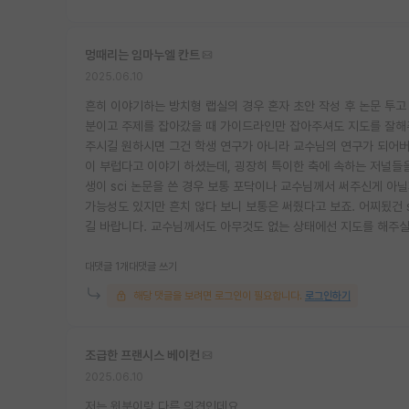
멍때리는 임마누엘 칸트
2025.06.10
흔히 이야기하는 방치형 랩실의 경우 혼자 초안 작성 후 논문 투고
분이고 주제를 잡아갔을 때 가이드라인만 잡아주셔도 지도를 잘해주
주시길 원하시면 그건 학생 연구가 아니라 교수님의 연구가 되어버
이 부럽다고 이야기 하셨는데, 굉장히 특이한 축에 속하는 저널들
생이 sci 논문을 쓴 경우 보통 포닥이나 교수님께서 써주신게 아
가능성도 있지만 흔치 않다 보니 보통은 써줬다고 보죠. 어찌됬건 
길 바랍니다. 교수님께서도 아무것도 없는 상태에선 지도를 해주실
대댓글 1개
대댓글 쓰기
해당 댓글을 보려면 로그인이 필요합니다.
로그인하기
조급한 프랜시스 베이컨
2025.06.10
저는 윗분이랑 다른 의견인데요,