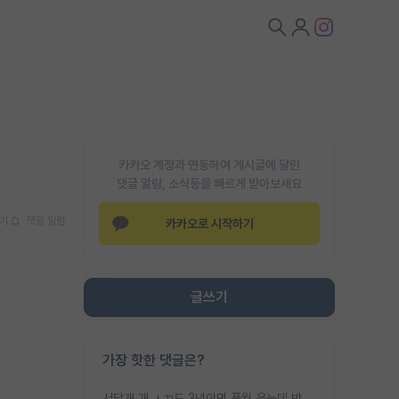
카카오 계정과 연동하여 게시글에 달린
댓글 알람, 소식등을 빠르게 받아보세요
기
댓글 알람
카카오로 시작하기
글쓰기
가장 핫한 댓글은?
서당개 개 ㅅㄲ도 3년이면 풍월 읊는데 박사 5년 이상 대리고 있으면서 물된건 교수 탓 맞는ㄱ게 거기가 서당이 아니란 소리임