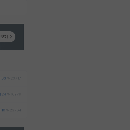
63
20717
24
16279
10
23764