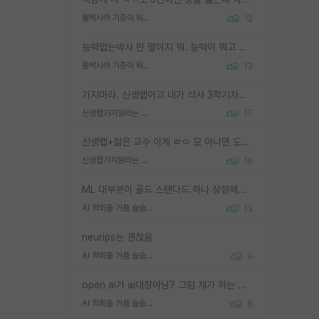
물박사의 기준이 뭐임?
12
능력없는박사 란 말이지 뭐. 능력이 뭐고 능력이 있다는게 뭔지는 사람마다 기준이 다르니까 얘기해봐야 서로 자기 기준만 얘기해서 논쟁이 끝이 안나고. 주위에서 능력있고 야심있는 신입생이 교수가 유의미한 피드백을 아예 안주면서 제대로된 과제에 참여해볼 기회도 제공하지 않고 잡일 뺑뺑이만 돌려서 맨날 단순작업만 하면서 밤새다가 눈빛이 점점 죽어가는걸 본 사람은 물박사는 교수탓이라고 하고, 교수는 이것저것 알려도 주고 기회도 주고 사수 동기 붙여주면서 어떻게든 끌고가려고 하는데 본인이 매일 뺀질거리면서 출근 하는둥마는둥 하다가 기껏 와서도 폰이나 쳐다보다가 실험 망치고 저녁약속있어서 먼저 가볼게요~ 하는걸 본 사람은 물박사는 본인탓이라고 함.
물박사의 기준이 뭐임?
13
가지마라. 신생랩이고 내가 석사 3학기차인데 최고참인데 나도 아무것도 모르는데 교수가 후배들 왜 논문 교육 안시키냐. 논문 왜 안 써오냐 닦달한다
신생랩가지말라는 이유가 있었구나
17
신생랩+젊은 교수 이게 ㄹㅇ 모 아니면 도인듯.
신생랩가지말라는 이유가 있었구나
16
ML 대부분이 골드 스탠다드 하나 상정해놓고 (벤치마크 데이터셋이 여러 개면 여러 개 상정) 그거 얼마나 잘 맞추나 싸움임 가끔 번뜩이는 설계 철학을 보여주는 논문들도 있지만 대부분 그거 성적 얼마나 더 올리느라에 혈안이 되어 있는 측면이 잇음
AI 학회들 거품 슬슬 지적이 나오네요
13
neurips는 괜찮음
AI 학회들 거품 슬슬 지적이 나오네요
9
open ai가 ai대장아님? 그럼 쟤가 하는 말이 다 맞겠네
AI 학회들 거품 슬슬 지적이 나오네요
8