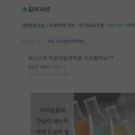
대학원생 모집
국내대학원 정보
연구실&오픈랩
커뮤니티
커리
커뮤니티 홈
자유 게시판(아무개랩)
유니스트 인공지능대학원 가능할까요??
답답한 코페르니쿠스
2024.02.15
9
1766