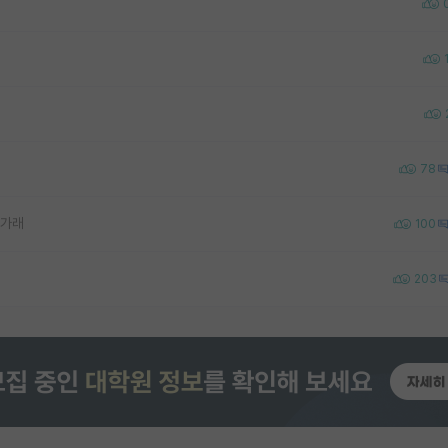
78
나가래
100
203