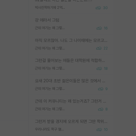
박사진학하기에 2억은 괜찮은 (?) 정도의 경제력인가요
30
걍 애라서 그럼
근데 여기는 왜 그렇게 SPK를 물어보는거임?
16
아직 모르잖아. 나도 그 나이때에는 모르고 평가 받고 안심하고 싶었어.
근데 여기는 왜 그렇게 SPK를 물어보는거임?
22
그런걸 물어보는 애들은 대학원에 적합하지 않다
근데 여기는 왜 그렇게 SPK를 물어보는거임?
18
요새 20대 초반 젊은이들은 많은 것에서 가성비를 따지더라고요. 내가 이 정도 인풋을 넣었을 때 그만큼 아웃풋이 나올 것인가? 사실 아웃풋이 인풋 대비 리니어하게 나오지 않는 영역을 시도하기 싫어한다는 느낌입니다.
근데 여기는 왜 그렇게 SPK를 물어보는거임?
9
근데 이 커뮤니티는 왜 있는거죠? 그런거 쉽게 물어볼수있어서 있는거 아닌가요? 그렇게 보기 싫으면 커뮤니티도 하지마시지 그러면
근데 여기는 왜 그렇게 SPK를 물어보는거임?
8
그런거 받을 경지에 오르게 되면 그딴 학위명이 필요없음
우리나라도 학구 열풍보면 Higher Doctorate 학위가 필요하다고 봅니다.
10