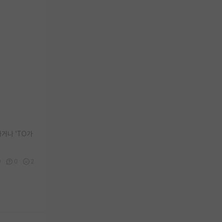
거나 'TO가
0
0
2