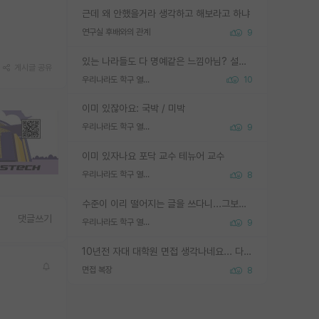
근데 왜 안했을거라 생각하고 해보라고 하냐
연구실 후배와의 관계
9
있는 나라들도 다 명예같은 느낌아님? 설마 박사끼리 등급나눠서 학위수여하자 같은 헛소리는 아니지? ㅋㅋ
게시글 공유
우리나라도 학구 열풍보면 Higher Doctorate 학위가 필요하다고 봅니다.
10
이미 있잖아요: 국박 / 미박
우리나라도 학구 열풍보면 Higher Doctorate 학위가 필요하다고 봅니다.
9
이미 있자나요 포닥 교수 테뉴어 교수
우리나라도 학구 열풍보면 Higher Doctorate 학위가 필요하다고 봅니다.
8
수준이 이리 떨어지는 글을 쓰다니...그보다 이런 헛소리에 정성들여 답변해주시는 분들에게 존경심 1 드림
댓글쓰기
우리나라도 학구 열풍보면 Higher Doctorate 학위가 필요하다고 봅니다.
9
10년전 자대 대학원 면접 생각나네요... 다들 양복에 넥타이까지 하고 갔더니, 국회의원 출마하냐고 놀리셨던. (면접질문내용: 증명사진에선 두상이 계란형인데, 실제론 그렇지 않다. 증명사진이 뭘 증명하고 있는거냐)ㅋㅋㅋㅋ
면접 복장
8