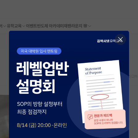
어
유학교육
이벤트
반도체 아카데미
재팬라운지 🌸
스크랩
신고하