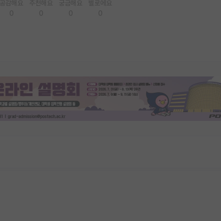
공감해요
추천해요
궁금해요
별로에요
0
0
0
0