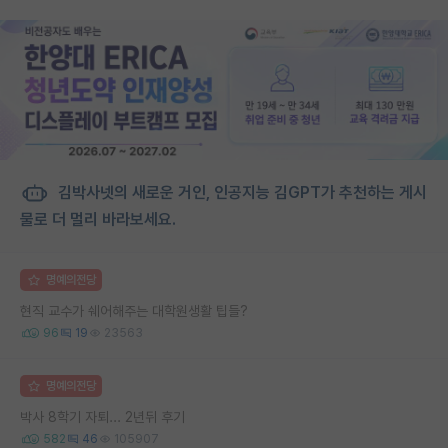
김박사넷의 새로운 거인, 인공지능 김GPT가 추천하는 게시
물로 더 멀리 바라보세요.
명예의전당
현직 교수가 쉐어해주는 대학원생활 팁들?
96
19
23563
명예의전당
박사 8학기 자퇴... 2년뒤 후기
582
46
105907