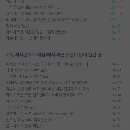
학위의 가치
20
석사 받았는데도 교수랑 연락한다.
43
교수님이 슬럼프에 빠지게 되는 과정
40
왜 후배가 못하는걸 교수님은 내 책임으로 돌리는걸까요?
4
편애 하는 방법
12
이사이트가 처음엔 정말 도움많이됐는데
9
커뮤니티는 다 쓰레기통이지
5
자유 게시판(아무개랩)에서 최근 댓글이 많이 달린 글
AI전공 박사는 의사보다 돈을 더 많이 벌 수 있습니다.
20
타대 학부연구생 컨택 조언
21
대학원 어디로 가야할까요?
8
SSH 박사과정을 그만두고 지방대 박사로 옮기면 교수의 꿈은 끝일까요?
20
가슴에 손을 올려놓고 싫어하는 사람 불공정하게 리뷰
7
카이스트는 모든 연구실마다 서버 제공해주나요?
14
학부신입생 질문
12
정년 4년 남은 교수님
8
알츠하이머 관련 고등학생 탐구 포트폴리오
9
연구실 학생 하나 자퇴했는데
8
물박사의 기준이 뭐임?
11