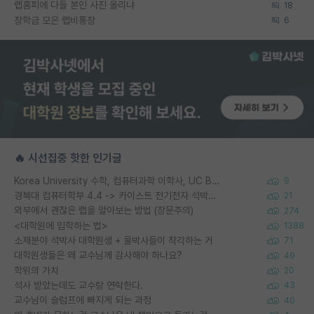
랩홈피에 다들 본인 사진 올리냐
18
장학금 모은 랩비통장
6
🔥 시선집중 핫한 인기글
Korea University 수학, 컴퓨터과학 이학사, UC Berkeley 산업공학 대학원 공학박사가 되는 것은 쉽지 않겠죠?
9
경북대 컴퓨터학부 4.4 -> 카이스트 전기전자 석박사통합과정 합격
21
외부에서 괜찮은 랩을 알아보는 방법 (장문주의)
274
<대학원에 입학하는 법>
1388
소재분야 석박사 대학원생 + 물박사들이 착각하는 거
71
대학원생들은 왜 교수님께 감사해야 하나요?
49
학위의 가치
20
석사 받았는데도 교수랑 연락한다.
43
교수님이 슬럼프에 빠지게 되는 과정
40