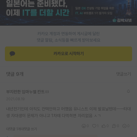
PI 전용 게시판
인문사회 계열 게시판
카카오 계정과 연동하여 게시글에 달린
특수/전문대학원 게시판
댓글 알람, 소식등을 빠르게 받아보세요
반도체/AI 게시판
카카오로 시작하기
장학금/장학생 게시판
학술 정보 게시판
댓글 9개
댓글쓰기
홍보 게시판
부지런한 임마누엘 칸트
커리어
2021.08.19
유학교육
내년전기인데 아직도 컨택안하고 머했음 유니스트 이제 발표날텐데ㅡㅡ타대
생 자대생이 문제가 아니고 1차때 다먹히면 자리없음 ㅅㄱ
이벤트
0
1
0
0
0
대댓글 1개
대댓글 쓰기
반도체 아카데미