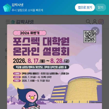
김박사넷
앱으로 보기
닫기
푸시 알림으로 소식을 빠르게
커뮤니티 홈
자유 게시판(아무개랩)
대학원생 모집
유니스트ai대학원
국내대학원 정보
깐깐한 마리 퀴리
연구실&오픈랩
2021.08.19
9
4355
커뮤니티
커뮤니티 홈
전체글보기
베스트 게시판
IF 명예의전당