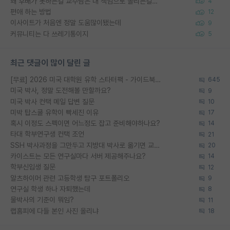
왜 후배가 못하는걸 교수님은 내 책임으로 돌리는걸까요?
4
편애 하는 방법
12
이사이트가 처음엔 정말 도움많이됐는데
9
커뮤니티는 다 쓰레기통이지
5
최근 댓글이 많이 달린 글
[무료] 2026 미국 대학원 유학 스타터팩 - 가이드북 & 합격자 컨택메일 템플릿
645
미국 박사, 정말 도전해볼 만할까요?
9
미국 박사 컨택 메일 답변 질문
10
미박 탑스쿨 유학이 빡세진 이유
17
혹시 이정도 스펙이면 어느정도 잡고 준비해야하나요?
14
타대 학부연구생 컨택 조언
21
SSH 박사과정을 그만두고 지방대 박사로 옮기면 교수의 꿈은 끝일까요?
20
카이스트는 모든 연구실마다 서버 제공해주나요?
14
학부신입생 질문
12
알츠하이머 관련 고등학생 탐구 포트폴리오
9
연구실 학생 하나 자퇴했는데
8
물박사의 기준이 뭐임?
11
랩홈피에 다들 본인 사진 올리냐
18