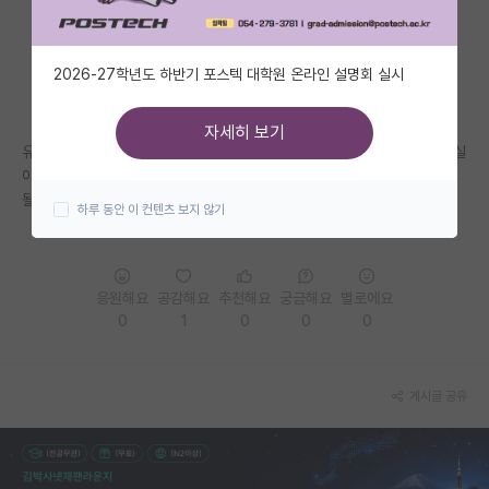
자유 게시판(아무개랩)
2026-27학년도 하반기 포스텍 대학원 온라인 설명회 실시
미국 유학 게시판
미국 대학원 합격 후기 게시판
자세히 보기
유니스트 ai 대학원 내년 전기 희망하는데 교수님들이 아직 젊으시고 연구실
대학원생 모집 게시판
이 생긴지 얼마 안되서인지 랩에 자대생들 밖에 없는데 타대생이 지원해도
될까요?? 혹 자대생만 받는것은 아닐지 걱정됩니다.ㅠㅠ
하루 동안 이 컨텐츠 보지 않기
대학원 합격 후기 게시판
연구실(PI) 홍보 게시판
응원해요
공감해요
추천해요
궁금해요
별로에요
석박사 채용 정보 게시판
0
1
0
0
0
임용 정보 게시판
학부 인턴 게시판
게시글 공유
취업 게시판
임용 후기 게시판