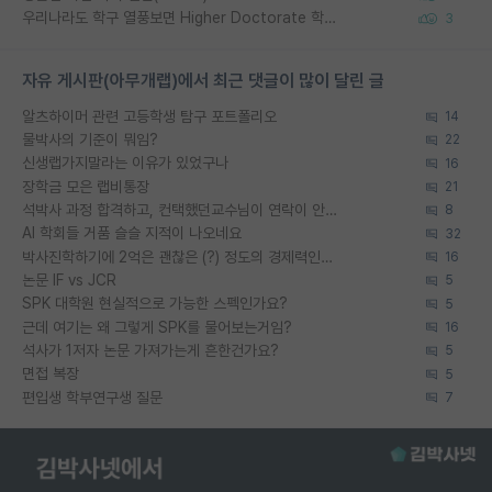
우리나라도 학구 열풍보면 Higher Doctorate 학위가 필요하다고 봅니다.
3
자유 게시판(아무개랩)에서 최근 댓글이 많이 달린 글
알츠하이머 관련 고등학생 탐구 포트폴리오
14
물박사의 기준이 뭐임?
22
신생랩가지말라는 이유가 있었구나
16
장학금 모은 랩비통장
21
석박사 과정 합격하고, 컨택했던교수님이 연락이 안됩니다...
8
AI 학회들 거품 슬슬 지적이 나오네요
32
박사진학하기에 2억은 괜찮은 (?) 정도의 경제력인가요
16
논문 IF vs JCR
5
SPK 대학원 현실적으로 가능한 스펙인가요?
5
근데 여기는 왜 그렇게 SPK를 물어보는거임?
16
석사가 1저자 논문 가져가는게 흔한건가요?
5
면접 복장
5
편입생 학부연구생 질문
7