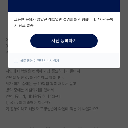
자유 게시판(아무개랩)
그동안 문의가 많았던 레벨업반 설명회를 진행합니다. *사전등록
미국 유학 게시판
시 링크 발송
미국 대학원 합격 후기 게시판
이화여자대학교
사전 등록하기
대학원생 모집 게시판
3.74/4.3
과학교육과에서 자연대 대학원 진학 예정
대학원 합격 후기 게시판
하루 동안 이 컨텐츠 보지 않기
연구실(PI) 홍보 게시판
자연대 대학원은 컨택이 가장 중요하다고 들어서
컨택을 위한 cv를 작성하고 있습니다.
석박사 채용 정보 게시판
제가 학기 중에는 늘 19학점 꽉꽉 채워서 듣고
방학 중에는 계절학기를 했어서
임용 정보 게시판
인턴, 동아리, 대외활동 하나 없는데
학부 인턴 게시판
1) 꼭 cv를 제출해야 하나요?
2) 활동이라고 해봤자 교생실습이 다인데 적는 게 나을까요?
취업 게시판
임용 후기 게시판