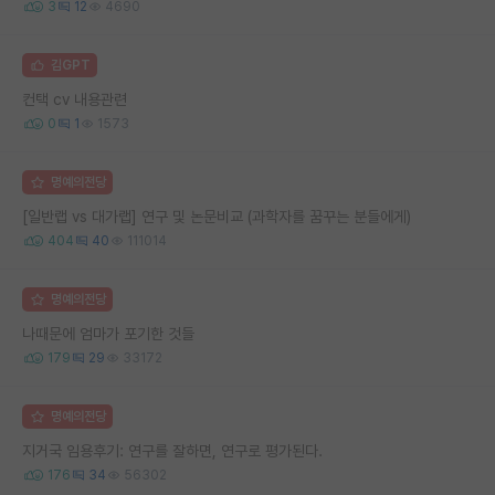
3
12
4690
김GPT
컨택 cv 내용관련
0
1
1573
명예의전당
[일반랩 vs 대가랩] 연구 및 논문비교 (과학자를 꿈꾸는 분들에게)
404
40
111014
명예의전당
나때문에 엄마가 포기한 것들
179
29
33172
명예의전당
지거국 임용후기: 연구를 잘하면, 연구로 평가된다.
176
34
56302