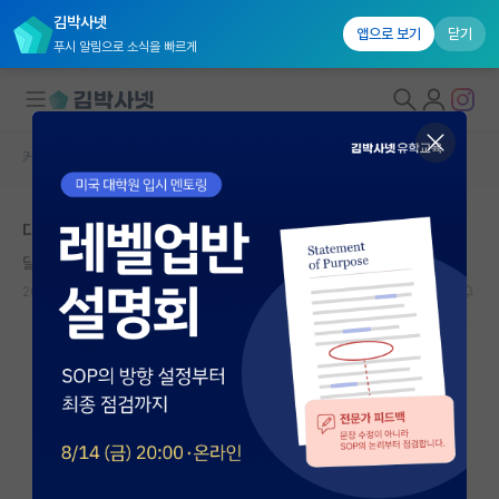
김박사넷
앱으로 보기
닫기
푸시 알림으로 소식을 빠르게
커뮤니티 홈
자유 게시판(아무개랩)
대학원생 모집
대학원 진학 예정, cv네 쓸 내용이 없어 고민입니다.
국내대학원 정보
달리는 프랜시스 크릭
연구실&오픈랩
2024.02.02
2
2135
커뮤니티
커뮤니티 홈
전체글보기
베스트 게시판
IF 명예의전당