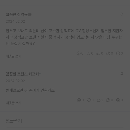
재팬라운지 🌸
깔끔한 정약용
2024.02.02
안쓰고 보내도 되는데 님이 교수면 성적표에 CV 정성스럽게 첨부한 지원자
하고 성적표만 보낸 지원자 중 후자가 성적이 압도적이지 않은 이상 누구한
테 눈길이 갈까요?
0
0
0
0
0
대댓글 쓰기
꼼꼼한 프란츠 카프카
*
2024.02.02
쓸게없으면 걍 준비가 안된거죠
0
0
2
0
0
대댓글 쓰기
댓글쓰기