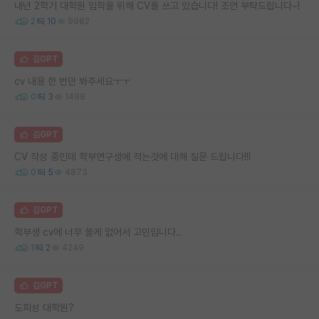
내년 2학기 대학원 입학을 위해 CV를 쓰고 있습니다! 조언 부탁드립니다~!
2
10
9982
김GPT
cv 내용 한 번만 봐주세요ㅜㅜ
0
3
1498
김GPT
CV 작성 중인데 학부연구생에 적는것에 대해 질문 드립니다!!!
0
5
4873
김GPT
학부생 cv에 너무 쓸게 없어서 고민입니다..
1
2
4249
김GPT
도피성 대학원?