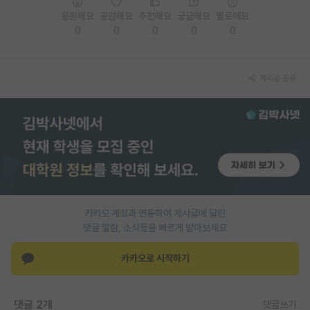
응원해요
공감해요
추천해요
궁금해요
별로에요
PI 전용 게시판
0
0
0
0
0
인문사회 계열 게시판
특수/전문대학원 게시판
게시글 공유
반도체/AI 게시판
장학금/장학생 게시판
학술 정보 게시판
홍보 게시판
카카오 계정과 연동하여 게시글에 달린
커리어
댓글 알람, 소식등을 빠르게 받아보세요
유학교육
카카오로 시작하기
이벤트
반도체 아카데미
댓글 2개
댓글쓰기