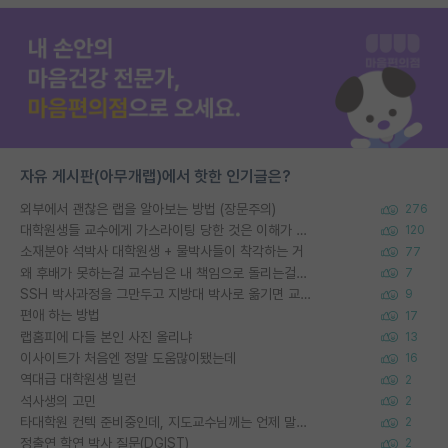
자유 게시판(아무개랩)에서 핫한 인기글은?
외부에서 괜찮은 랩을 알아보는 방법 (장문주의)
276
대학원생들 교수에게 가스라이팅 당한 것은 이해가 갑니다. 안타깝네요.
120
소재분야 석박사 대학원생 + 물박사들이 착각하는 거
77
왜 후배가 못하는걸 교수님은 내 책임으로 돌리는걸까요?
7
SSH 박사과정을 그만두고 지방대 박사로 옮기면 교수의 꿈은 끝일까요?
9
편애 하는 방법
17
랩홈피에 다들 본인 사진 올리냐
13
이사이트가 처음엔 정말 도움많이됐는데
16
역대급 대학원생 빌런
2
석사생의 고민
2
타대학원 컨텍 준비중인데, 지도교수님께는 언제 말씀드려야 할까요?
2
정출연 학연 박사 질문(DGIST)
2