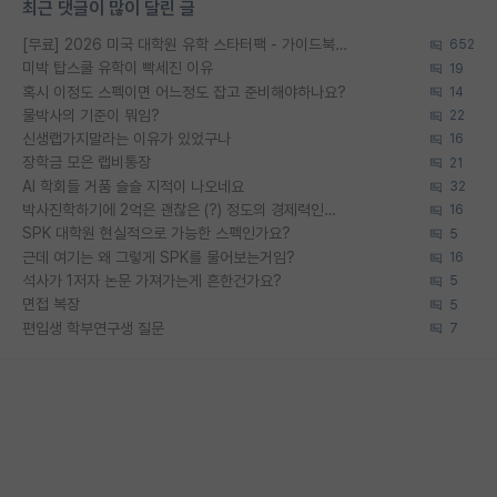
최근 댓글이 많이 달린 글
[무료] 2026 미국 대학원 유학 스타터팩 - 가이드북 & 합격자 컨택메일 템플릿
652
미박 탑스쿨 유학이 빡세진 이유
19
혹시 이정도 스펙이면 어느정도 잡고 준비해야하나요?
14
물박사의 기준이 뭐임?
22
신생랩가지말라는 이유가 있었구나
16
장학금 모은 랩비통장
21
AI 학회들 거품 슬슬 지적이 나오네요
32
박사진학하기에 2억은 괜찮은 (?) 정도의 경제력인가요
16
SPK 대학원 현실적으로 가능한 스펙인가요?
5
근데 여기는 왜 그렇게 SPK를 물어보는거임?
16
석사가 1저자 논문 가져가는게 흔한건가요?
5
면접 복장
5
편입생 학부연구생 질문
7