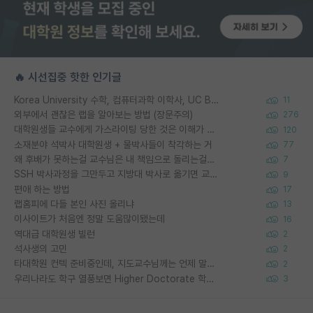
🔥 시선집중 핫한 인기글
Korea University 수학, 컴퓨터과학 이학사, UC Berkeley 산업공학 대학원 공학박사가 되는 것은 쉽지 않겠죠?
11
외부에서 괜찮은 랩을 알아보는 방법 (장문주의)
276
대학원생들 교수에게 가스라이팅 당한 것은 이해가 갑니다. 안타깝네요.
120
소재분야 석박사 대학원생 + 물박사들이 착각하는 거
77
왜 후배가 못하는걸 교수님은 내 책임으로 돌리는걸까요?
7
SSH 박사과정을 그만두고 지방대 박사로 옮기면 교수의 꿈은 끝일까요?
9
편애 하는 방법
17
랩홈피에 다들 본인 사진 올리냐
13
이사이트가 처음엔 정말 도움많이됐는데
16
역대급 대학원생 빌런
2
석사생의 고민
2
타대학원 컨텍 준비중인데, 지도교수님께는 언제 말씀드려야 할까요?
2
우리나라도 학구 열풍보면 Higher Doctorate 학위가 필요하다고 봅니다.
3