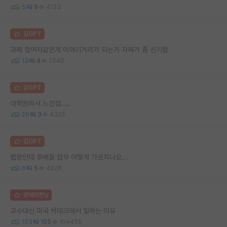
5
9
4133
김GPT
과제 참여자같은게 이야기거리가 되는거 자체가 좀 신기함
13
4
2546
김GPT
대학원와서 느낀점.....
26
3
4325
김GPT
랩장인데 후배들 잡무 어떻게 가르치나요...
6
5
4926
명예의전당
교수대신 미국 빅테크에서 일하는 이유
153
105
104455