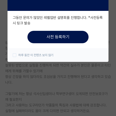
자유 게시판(아무개랩)
그동안 문의가 많았던 레벨업반 설명회를 진행합니다. *사전등록
미국 유학 게시판
시 링크 발송
미국 대학원 합격 후기 게시판
사전 등록하기
대학원생 모집 게시판
상당수의 실험은 위험성이 있기때문에 기기나 도구 그리고 시약의 사용법은
정확히 알고 사용해야 한다고 생각합니다
대학원 합격 후기 게시판
기억은 왜곡될 가능성이 높기때문에 연구노트에 적어두거나 저장매체를 통
하루 동안 이 컨텐츠 보지 않기
해 기록하여 잊어버리지 않도록 하여야 한다고 생각합니다.
연구실(PI) 홍보 게시판
잘못된 방법으로 실험을 진행하게 되면 약간의 실수가 본인은 물론이고 타인
에게 위해를 가할수 있기에
석박사 채용 정보 게시판
항상 긴장을 하지 않더라도 조심성을 가지고 진행해야 된다고 생각하고 있습
니다.
임용 정보 게시판
학부 인턴 게시판
그렇기에 저는 항상 석사신입생이나 학부연구생이 오게되면 안전보호구가
왜 필요한지
취업 게시판
그리고 사용하는 도구라던가 약품들의 특징과 사용법에 대해 강조합니다.
실험에 실패하더라도 몸이 크게 다치면 안되고 생각하거든요.
임용 후기 게시판