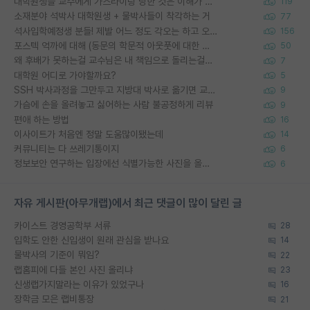
대학원생들 교수에게 가스라이팅 당한 것은 이해가 갑니다. 안타깝네요.
119
소재분야 석박사 대학원생 + 물박사들이 착각하는 거
77
석사입학예정생 분들! 제발 어느 정도 각오는 하고 오세요.
156
포스텍 억까에 대해 (동문의 학문적 아웃풋에 대한 반박)
50
왜 후배가 못하는걸 교수님은 내 책임으로 돌리는걸까요?
7
대학원 어디로 가야할까요?
5
SSH 박사과정을 그만두고 지방대 박사로 옮기면 교수의 꿈은 끝일까요?
9
가슴에 손을 올려놓고 싫어하는 사람 불공정하게 리뷰
9
편애 하는 방법
16
이사이트가 처음엔 정말 도움많이됐는데
14
커뮤니티는 다 쓰레기통이지
6
정보보안 연구하는 입장에선 식별가능한 사진을 올리는건 비추이긴함
6
자유 게시판(아무개랩)에서 최근 댓글이 많이 달린 글
카이스트 경영공학부 서류
28
입학도 안한 신입생이 원래 관심을 받나요
14
물박사의 기준이 뭐임?
22
랩홈피에 다들 본인 사진 올리냐
23
신생랩가지말라는 이유가 있었구나
16
장학금 모은 랩비통장
21