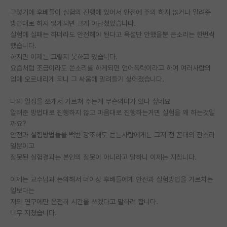
그렇기에 후배들이 실험의 진행에 있어서 안전에 주의 하지 않거나 알려준
PI 전용 게시판
방법대로 하지 않게되면 크게 야단쳤었습니다.
실험에 실패는 하더라도 안전해야 된다고 욕설만 안했을뿐 큰소리는 한번씩
인문사회 계열 게시판
했습니다.
특수/전문대학원 게시판
하지만 이제는 그렇지 못하고 있습니다.
요즘처럼 조금이라도 쓴소리를 하게되면 언어폭력이라고 하여 여러사람의
반도체/AI 게시판
입에 오르내리게 되니 그 싸움에 말려들기 싫어졌습니다.
장학금/장학생 게시판
나의 일정을 쪼개서 가르쳐 주는게 무슨의미가 있나 싶네요
알려준 방법대로 진행하지 않고 마음대로 진행하는거면 실험을 왜 하는것일
학술 정보 게시판
까요?
안전과 실험방법들을 백번 강조해도 듣는사람에게는 그저 전 꼰대의 잔소리
홍보 게시판
일뿐이고
잘못된 실험결과는 본인의 잘못이 아니라고 말하니 이제는 지칩니다.
커리어
유학교육
이제는 교수님과 논의해서 더이상 후배들에게 안전과 실험방법을 가르치는
일보다는
이벤트
저의 연구에만 온전히 시간을 쓰겠다고 말하려 합니다.
너무 지쳤습니다.
반도체 아카데미