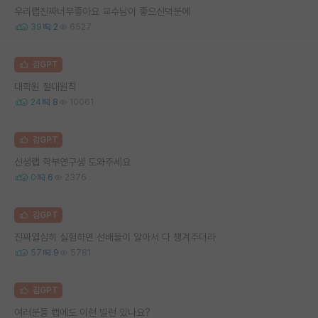
우리랩진짜너무좋아요 교수님이 좋으신덕분에
39
2
6527
김GPT
대학원 절대원칙
24
8
10061
김GPT
신생랩 학부연구생 도와주세요
0
6
2376
김GPT
진짜열심히 실험하면 선배들이 알아서 다 챙겨주더라
57
9
5781
김GPT
여러분들 랩에도 이런 빌런 있나요?