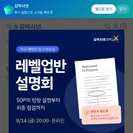
김박사넷
앱으로 보기
닫기
푸시 알림으로 소식을 빠르게
커뮤니티 홈
자유 게시판(아무개랩)
대학원생 모집
본문이 수정되지 않는 박제글입니다.
국내대학원 정보
랩장을 오래 해보면서
연구실&오픈랩
멍때리는 임마누엘 칸트
커뮤니티
2024.01.21
6
4537
커뮤니티 홈
전체글보기
베스트 게시판
IF 명예의전당