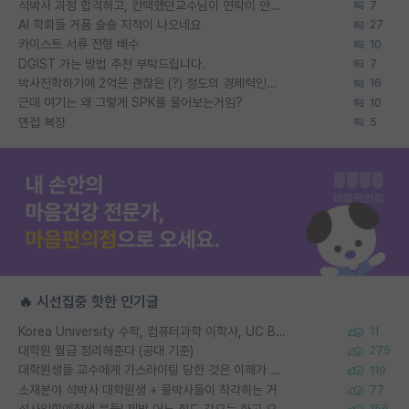
석박사 과정 합격하고, 컨택했던교수님이 연락이 안됩니다...
7
AI 학회들 거품 슬슬 지적이 나오네요
27
카이스트 서류 전형 배수
10
DGIST 가는 방법 추천 부탁드립니다.
7
박사진학하기에 2억은 괜찮은 (?) 정도의 경제력인가요
16
근데 여기는 왜 그렇게 SPK를 물어보는거임?
10
면접 복장
5
🔥 시선집중 핫한 인기글
Korea University 수학, 컴퓨터과학 이학사, UC Berkeley 산업공학 대학원 공학박사가 되는 것은 쉽지 않겠죠?
11
대학원 월급 정리해준다 (공대 기준)
275
대학원생들 교수에게 가스라이팅 당한 것은 이해가 갑니다. 안타깝네요.
119
소재분야 석박사 대학원생 + 물박사들이 착각하는 거
77