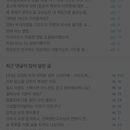
석사입학예정생 분들! 제발 어느 정도 각오는 하고 오세요.
156
포스텍 억까에 대해 (동문의 학문적 아웃풋에 대한 반박)
50
왜 후배가 못하는걸 교수님은 내 책임으로 돌리는걸까요?
7
대학원 어디로 가야할까요?
5
SSH 박사과정을 그만두고 지방대 박사로 옮기면 교수의 꿈은 끝일까요?
9
편애 하는 방법
16
이사이트가 처음엔 정말 도움많이됐는데
14
커뮤니티는 다 쓰레기통이지
6
정보보안 연구하는 입장에선 식별가능한 사진을 올리는건 비추이긴함
6
최근 댓글이 많이 달린 글
[무료] 2026 미국 대학원 유학 스타터팩 - 가이드북 & 합격자 컨택메일 템플릿
647
미박 탑스쿨 유학이 빡세진 이유
19
혹시 이정도 스펙이면 어느정도 잡고 준비해야하나요?
14
물박사의 기준이 뭐임?
22
랩홈피에 다들 본인 사진 올리냐
23
신생랩가지말라는 이유가 있었구나
16
장학금 모은 랩비통장
21
석박사 과정 합격하고, 컨택했던교수님이 연락이 안됩니다...
7
AI 학회들 거품 슬슬 지적이 나오네요
27