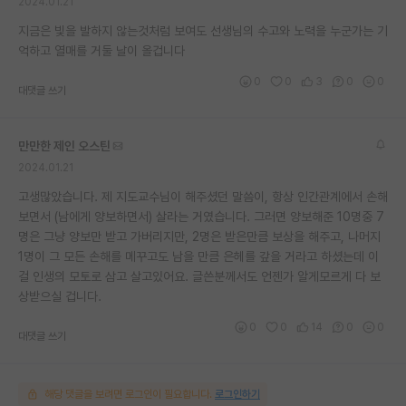
2024.01.21
지금은 빛을 발하지 않는것처럼 보여도 선생님의 수고와 노력을 누군가는 기
억하고 열매를 거둘 날이 올겁니다
0
0
3
0
0
대댓글 쓰기
만만한 제인 오스틴
2024.01.21
고생많았습니다. 제 지도교수님이 해주셨던 말씀이, 항상 인간관계에서 손해
보면서 (남에게 양보하면서) 살라는 거였습니다. 그러면 양보해준 10명중 7
명은 그냥 양보만 받고 가버리지만, 2명은 받은만큼 보상을 해주고, 나머지
1명이 그 모든 손해를 메꾸고도 남을 만큼 은헤를 갚을 거라고 하셨는데 이
걸 인생의 모토로 삼고 살고있어요. 글쓴분께서도 언젠가 알게모르게 다 보
상받으실 겁니다.
0
0
14
0
0
대댓글 쓰기
해당 댓글을 보려면 로그인이 필요합니다.
로그인하기