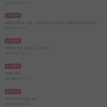
1
19
5416
김GPT
대학원 진학 vs. 취업, 진로 선택이 고민됩니다. 선배님들의 날카로운 조언을 부탁드립니다.
0
7
1573
김GPT
대학원은 어떤 경로로 가는 건가요?
0
9
4565
김GPT
대학원 자퇴
8
14
2762
김GPT
대학원 진학에 대한 고민
1
13
3276