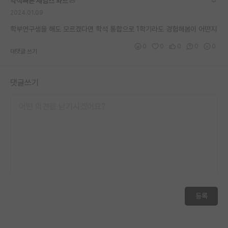
약삭빠른 제임스 와트
2024.01.09
학부연구생을 해도 모르겠다면 학석 통합으로 1학기라도 경험해봄이 어떤지
0
0
0
0
0
대댓글 쓰기
댓글쓰기
등록