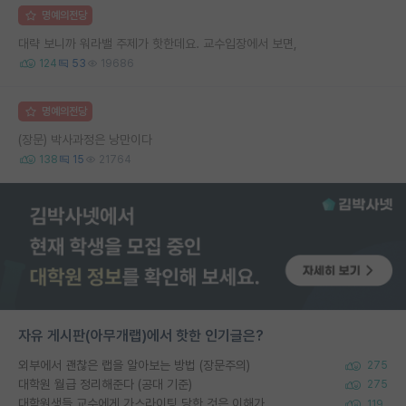
명예의전당
대략 보니까 워라밸 주제가 핫한데요. 교수입장에서 보면,
124
53
19686
명예의전당
(장문) 박사과정은 낭만이다
138
15
21764
자유 게시판(아무개랩)에서 핫한 인기글은?
외부에서 괜찮은 랩을 알아보는 방법 (장문주의)
275
대학원 월급 정리해준다 (공대 기준)
275
대학원생들 교수에게 가스라이팅 당한 것은 이해가 갑니다. 안타깝네요.
119