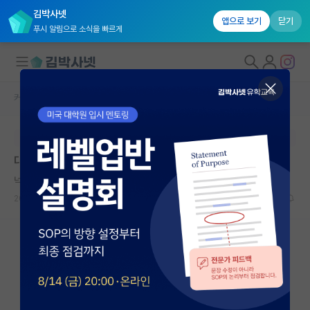
김박사넷
앱으로 보기
닫기
푸시 알림으로 소식을 빠르게
커뮤니티 홈
자유 게시판(아무개랩)
대학원생 모집
본문이 수정되지 않는 박제글입니다.
국내대학원 정보
대학원과 취업 사이
연구실&오픈랩
넉살좋은 존 폰 노이만
커뮤니티
2024.01.09
1
2260
커뮤니티 홈
전체글보기
베스트 게시판
IF 명예의전당