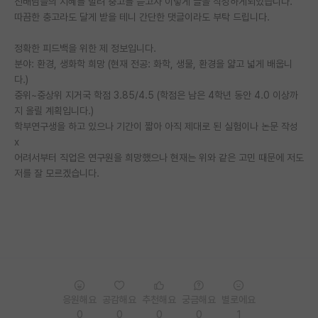
선배님들의 지혜를 빌려 충고를 듣고자 이렇게 글을 작성하게되었습니다.
따끔한 충고라도 달게 받을 테니 간단한 댓글이라도 부탁 드립니다.
PI 전용 게시판
정확한 피드백을 위한 제 정보입니다.
인문사회 계열 게시판
분야: 환경, 생화학 희망 (현재 전공: 화학, 생물, 환경을 얇고 넓게 배웁니
특수/전문대학원 게시판
다.)
중위~중상위 지거국 학점 3.85/4.5 (학점은 남은 4학년 동안 4.0 이상까
반도체/AI 게시판
지 올릴 계획입니다.)
학부연구생을 하고 있으나 기간이 짧아 아직 제대로 된 실험이나 논문 작성
장학금/장학생 게시판
x
어려서부터 직업은 연구원을 희망했으나 현재는 위와 같은 고민 때문에 저도
학술 정보 게시판
저를 잘 모르겠습니다.
홍보 게시판
커리어
유학교육
이벤트
응원해요
공감해요
추천해요
궁금해요
별로에요
반도체 아카데미
0
0
0
0
1