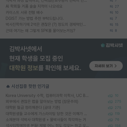
석박사 과정 합격하고, 컨택했던교수님이 연락이 안됩니다...
7
AI 학회들 거품 슬슬 지적이 나오네요
27
카이스트 서류 전형 배수
10
DGIST 가는 방법 추천 부탁드립니다.
7
박사진학하기에 2억은 괜찮은 (?) 정도의 경제력인가요
15
근데 여기는 왜 그렇게 SPK를 물어보는거임?
8
🔥 시선집중 핫한 인기글
Korea University 수학, 컴퓨터과학 이학사, UC Berkeley 산업공학 대학원 공학박사가 되는 것은 쉽지 않겠죠?
10
외부에서 괜찮은 랩을 알아보는 방법 (장문주의)
275
대학원 월급 정리해준다 (공대 기준)
275
대학원생들 교수에게 가스라이팅 당한 것은 이해가 갑니다. 안타깝네요.
119
소재분야 석박사 대학원생 + 물박사들이 착각하는 거
76
석사입학예정생 분들! 제발 어느 정도 각오는 하고 오세요.
156