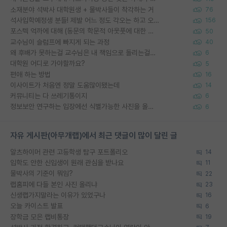
소재분야 석박사 대학원생 + 물박사들이 착각하는 거
76
석사입학예정생 분들! 제발 어느 정도 각오는 하고 오세요.
156
포스텍 억까에 대해 (동문의 학문적 아웃풋에 대한 반박)
50
교수님이 슬럼프에 빠지게 되는 과정
40
왜 후배가 못하는걸 교수님은 내 책임으로 돌리는걸까요?
6
대학원 어디로 가야할까요?
5
편애 하는 방법
16
이사이트가 처음엔 정말 도움많이됐는데
14
커뮤니티는 다 쓰레기통이지
6
정보보안 연구하는 입장에선 식별가능한 사진을 올리는건 비추이긴함
6
자유 게시판(아무개랩)에서 최근 댓글이 많이 달린 글
알츠하이머 관련 고등학생 탐구 포트폴리오
14
입학도 안한 신입생이 원래 관심을 받나요
11
물박사의 기준이 뭐임?
22
랩홈피에 다들 본인 사진 올리냐
23
신생랩가지말라는 이유가 있었구나
16
오늘 카이스트 발표
6
장학금 모은 랩비통장
19