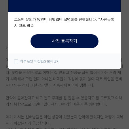
자유 게시판(아무개랩)
그동안 문의가 많았던 레벨업반 설명회를 진행합니다. *사전등록
미국 유학 게시판
시 링크 발송
미국 대학원 합격 후기 게시판
사전 등록하기
대학원생 모집 게시판
잠을 자려고 해도 머릿속에 있는 고민 탓에 이렇게 글이라도 적어봅니다.
대학원 합격 후기 게시판
3학년 2학기가 끝나고 대학원을 생각하고 이곳저곳 찾아보면서 교수님들의
하루 동안 이 컨텐츠 보지 않기
논문을 읽다 보니 대학원에 가는 것이 옳은 일 인지에 대해 많은 생각이 듭니
연구실(PI) 홍보 게시판
다. 찾아볼 논문은 많고 이해는 잘 안되고 전공을 살짝 틀어서 가는 거라 제
가 부족해서 그런 건지 아니면 대학원이 적성에 맞지 않아 따로 취업을 준비
석박사 채용 정보 게시판
해야 되는 건지 그런 생각들이 계속해서 머리에 맴돕니다.
임용 정보 게시판
만약에 들어간다고 해도 연구 주제를 잘 잡을 수 있을지도 잘 모르겠고 여러
학부 인턴 게시판
가지 복합적으로 고민이 많아져서 그런가? 마음이 좀 심란합니다.
취업 게시판
여기 계시는 선배님들은 이런 상황이 있었는지 만약에 있었다면 어떻게 극복
해 나아갔는지가 궁금합니다.
임용 후기 게시판