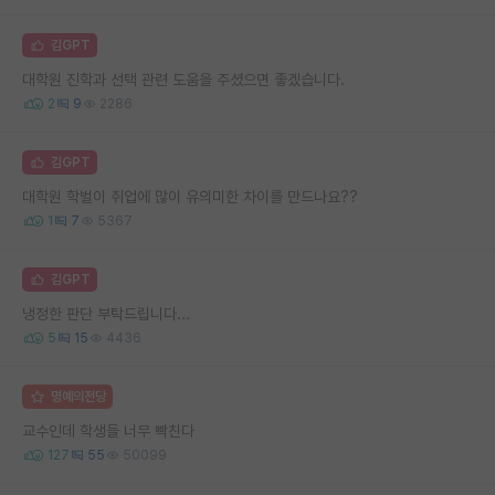
김GPT
대학원 진학과 선택 관련 도움을 주셨으면 좋겠습니다.
2
9
2286
김GPT
대학원 학벌이 취업에 많이 유의미한 차이를 만드나요??
1
7
5367
김GPT
냉정한 판단 부탁드립니다...
5
15
4436
명예의전당
교수인데 학생들 너무 빡친다
127
55
50099