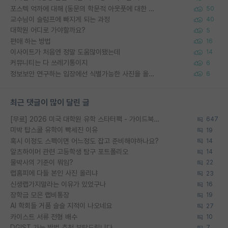
포스텍 억까에 대해 (동문의 학문적 아웃풋에 대한 반박)
50
교수님이 슬럼프에 빠지게 되는 과정
40
대학원 어디로 가야할까요?
5
편애 하는 방법
16
이사이트가 처음엔 정말 도움많이됐는데
14
커뮤니티는 다 쓰레기통이지
6
정보보안 연구하는 입장에선 식별가능한 사진을 올리는건 비추이긴함
6
최근 댓글이 많이 달린 글
[무료] 2026 미국 대학원 유학 스타터팩 - 가이드북 & 합격자 컨택메일 템플릿
647
미박 탑스쿨 유학이 빡세진 이유
19
혹시 이정도 스펙이면 어느정도 잡고 준비해야하나요?
14
알츠하이머 관련 고등학생 탐구 포트폴리오
14
물박사의 기준이 뭐임?
22
랩홈피에 다들 본인 사진 올리냐
23
신생랩가지말라는 이유가 있었구나
16
장학금 모은 랩비통장
19
AI 학회들 거품 슬슬 지적이 나오네요
27
카이스트 서류 전형 배수
10
DGIST 가는 방법 추천 부탁드립니다.
7