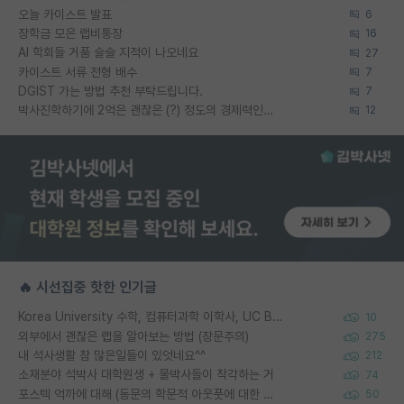
오늘 카이스트 발표
6
장학금 모은 랩비통장
16
AI 학회들 거품 슬슬 지적이 나오네요
27
카이스트 서류 전형 배수
7
DGIST 가는 방법 추천 부탁드립니다.
7
박사진학하기에 2억은 괜찮은 (?) 정도의 경제력인가요
12
🔥 시선집중 핫한 인기글
Korea University 수학, 컴퓨터과학 이학사, UC Berkeley 산업공학 대학원 공학박사가 되는 것은 쉽지 않겠죠?
10
외부에서 괜찮은 랩을 알아보는 방법 (장문주의)
275
내 석사생활 참 많은일들이 있엇네요^^
212
소재분야 석박사 대학원생 + 물박사들이 착각하는 거
74
포스텍 억까에 대해 (동문의 학문적 아웃풋에 대한 반박)
50