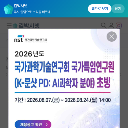
김박사넷
앱으로 보기
닫기
푸시 알림으로 소식을 빠르게
커뮤니티 홈
자유 게시판(아무개랩)
대학원생 모집
김박사넷 평가 5.0 랩실
국내대학원 정보
Gabriele D'Annunzio
연구실&오픈랩
2020.07.07
4
15767
커뮤니티
커뮤니티 홈
전체글보기
베스트 게시판
IF 명예의전당