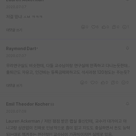
재팬라운지 🌸
2020.07.07
저걸 믿냐 ㅅㅂ ㅋㅋㅋ
0
6
0
0
1
대댓글 쓰기
Raymond Dart
*
2020.07.07
우리연구실도 비슷한데, 다들 교수님이랑 연구실에 만족하고 다니는듯한데..
출퇴근도 자유고, 인건비는 등록금제외하고도 석사과정 120정도는 주는듯?
0
0
0
0
0
대댓글 쓰기
Emil Theodor Kocher
2020.07.08
Lauren Ackerman / 저런 평점 받은 랩실 출신인데, 교수가 대가이고 아
니고랑 상관없이 진짜로 인성적으로 흠이 없고 지도도 충실하면서 돈도 능력
되는대로 챙겨주는 헌신적인 교수님이 가끔씩이지만 실제로 있음.