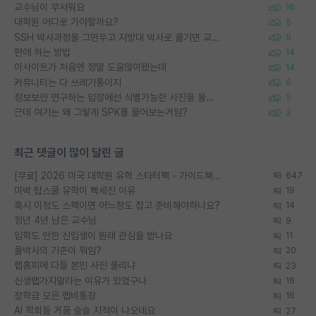
교수님이 무서워요
16
대학원 어디로 가야할까요?
5
SSH 박사과정을 그만두고 지방대 박사로 옮기면 교수의 꿈은 끝일까요?
9
편애 하는 방법
14
이사이트가 처음엔 정말 도움많이됐는데
14
커뮤니티는 다 쓰레기통이지
6
정보보안 연구하는 입장에선 식별가능한 사진을 올리는건 비추이긴함
5
근데 여기는 왜 그렇게 SPK를 물어보는거임?
3
최근 댓글이 많이 달린 글
[무료] 2026 미국 대학원 유학 스타터팩 - 가이드북 & 합격자 컨택메일 템플릿
647
미박 탑스쿨 유학이 빡세진 이유
19
혹시 이정도 스펙이면 어느정도 잡고 준비해야하나요?
14
정년 4년 남은 교수님
9
입학도 안한 신입생이 원래 관심을 받나요
11
물박사의 기준이 뭐임?
20
랩홈피에 다들 본인 사진 올리냐
23
신생랩가지말라는 이유가 있었구나
16
장학금 모은 랩비통장
16
AI 학회들 거품 슬슬 지적이 나오네요
27