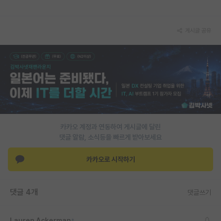
PI 전용 게시판
게시글 공유
인문사회 계열 게시판
특수/전문대학원 게시판
반도체/AI 게시판
장학금/장학생 게시판
학술 정보 게시판
카카오 계정과 연동하여 게시글에 달린
홍보 게시판
댓글 알람, 소식등을 빠르게 받아보세요
커리어
카카오로 시작하기
유학교육
댓글 4개
댓글쓰기
이벤트
반도체 아카데미
Lauren Ackerman
*