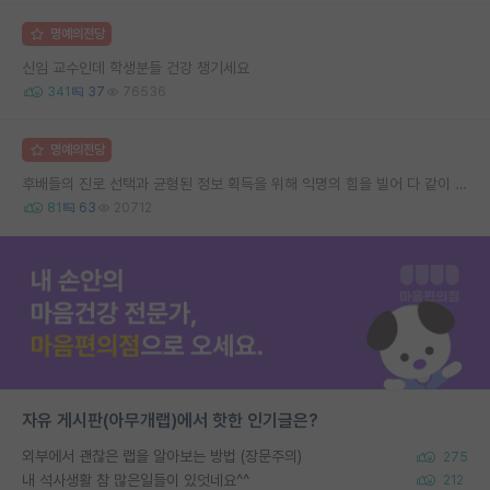
명예의전당
신임 교수인데 학생분들 건강 챙기세요
341
37
76536
명예의전당
후배들의 진로 선택과 균형된 정보 획득을 위해 익명의 힘을 빌어 다 같이 연봉 공개 타임 한번 갖는 것 어때요?
81
63
20712
자유 게시판(아무개랩)에서 핫한 인기글은?
외부에서 괜찮은 랩을 알아보는 방법 (장문주의)
275
내 석사생활 참 많은일들이 있엇네요^^
212