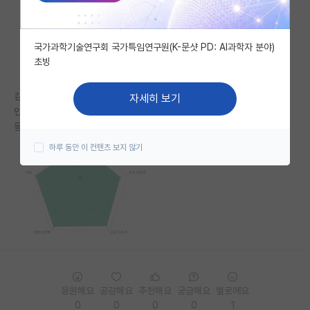
자유 게시판(아무개랩)
국가과학기술연구회 국가특임연구원(K-문샷 PD: AI과학자 분야)
미국 유학 게시판
초빙
미국 대학원 합격 후기 게시판
김박사넷 평가 전부 5.0인 공대 랩실에 석사 합격했는데,
자세히 보기
대학원생 모집 게시판
인건비 180 풀로 주나요?
등록금 미지원인데 물어보기가 좀 겁나네요..
대학원 합격 후기 게시판
하루 동안 이 컨텐츠 보지 않기
연구실(PI) 홍보 게시판
석박사 채용 정보 게시판
임용 정보 게시판
학부 인턴 게시판
취업 게시판
응원해요
공감해요
추천해요
궁금해요
별로에요
임용 후기 게시판
0
0
0
0
1