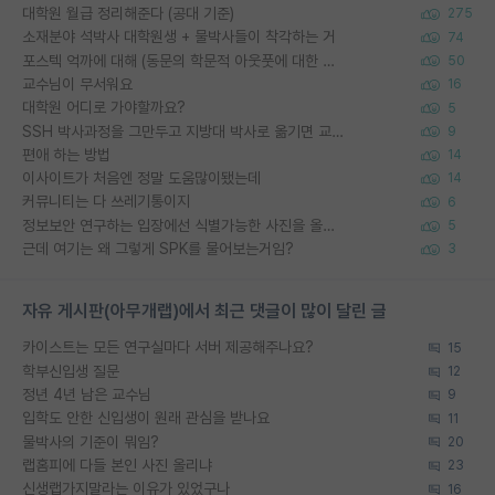
대학원 월급 정리해준다 (공대 기준)
275
소재분야 석박사 대학원생 + 물박사들이 착각하는 거
74
포스텍 억까에 대해 (동문의 학문적 아웃풋에 대한 반박)
50
교수님이 무서워요
16
대학원 어디로 가야할까요?
5
SSH 박사과정을 그만두고 지방대 박사로 옮기면 교수의 꿈은 끝일까요?
9
편애 하는 방법
14
이사이트가 처음엔 정말 도움많이됐는데
14
커뮤니티는 다 쓰레기통이지
6
정보보안 연구하는 입장에선 식별가능한 사진을 올리는건 비추이긴함
5
근데 여기는 왜 그렇게 SPK를 물어보는거임?
3
자유 게시판(아무개랩)에서 최근 댓글이 많이 달린 글
카이스트는 모든 연구실마다 서버 제공해주나요?
15
학부신입생 질문
12
정년 4년 남은 교수님
9
입학도 안한 신입생이 원래 관심을 받나요
11
물박사의 기준이 뭐임?
20
랩홈피에 다들 본인 사진 올리냐
23
신생랩가지말라는 이유가 있었구나
16