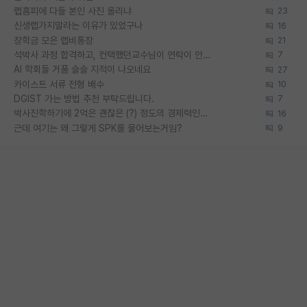
랩홈피에 다들 본인 사진 올리냐
23
신생랩가지말라는 이유가 있었구나
16
장학금 모은 랩비통장
21
석박사 과정 합격하고, 컨택했던교수님이 연락이 안됩니다...
7
AI 학회들 거품 슬슬 지적이 나오네요
27
카이스트 서류 전형 배수
10
DGIST 가는 방법 추천 부탁드립니다.
7
박사진학하기에 2억은 괜찮은 (?) 정도의 경제력인가요
16
근데 여기는 왜 그렇게 SPK를 물어보는거임?
9