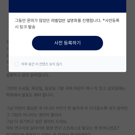
자유 게시판(아무개랩)
그동안 문의가 많았던 레벨업반 설명회를 진행합니다. *사전등록
미국 유학 게시판
시 링크 발송
미국 대학원 합격 후기 게시판
무엇보다 거울에 비치는 제 모습이 너무 싫습니다.
사전 등록하기
대학원생 모집 게시판
스트레스로 탈모가 심하네요.
오래 앉아있어서 허리는 망가지고 배도 많이 나왔어요.
대학원 합격 후기 게시판
오늘은 A형 독감에 걸려서 타미 플루 처방 받고 왔습니다.
하루 동안 이 컨텐츠 보지 않기
그 외에 해열제랑 진해거담제 등도 함께 받아왔는데 약이 너무 세서 정신이
연구실(PI) 홍보 게시판
몽롱하고 잠만 쏟아집니다.
석박사 채용 정보 게시판
그런데 수요일, 목요일, 일요일 기말 과제 마감이 하나 씩 있고 금요일에는
학회에서 발표도 해야 합니다.
임용 정보 게시판
학부 인턴 게시판
그냥 이번이 중요한 게 아니라 무언가 한 발자국 씩 다가갈수록 내가 원하던
그 그림이 아니라는 생각이 들어서
취업 게시판
그냥 다 포기하고 싶은 생각이 드네요.
아마 연구자로 살아가면 평생 연구 스트레스로 탈모는 못 벗어나겠죠?
임용 후기 게시판
정기적으로 운동하고 싶어도 또 밤새서 연구하겠죠?