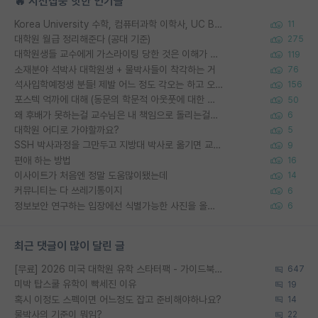
🔥 시선집중 핫한 인기글
Korea University 수학, 컴퓨터과학 이학사, UC Berkeley 산업공학 대학원 공학박사가 되는 것은 쉽지 않겠죠?
11
대학원 월급 정리해준다 (공대 기준)
275
대학원생들 교수에게 가스라이팅 당한 것은 이해가 갑니다. 안타깝네요.
119
소재분야 석박사 대학원생 + 물박사들이 착각하는 거
76
석사입학예정생 분들! 제발 어느 정도 각오는 하고 오세요.
156
포스텍 억까에 대해 (동문의 학문적 아웃풋에 대한 반박)
50
왜 후배가 못하는걸 교수님은 내 책임으로 돌리는걸까요?
6
대학원 어디로 가야할까요?
5
SSH 박사과정을 그만두고 지방대 박사로 옮기면 교수의 꿈은 끝일까요?
9
편애 하는 방법
16
이사이트가 처음엔 정말 도움많이됐는데
14
커뮤니티는 다 쓰레기통이지
6
정보보안 연구하는 입장에선 식별가능한 사진을 올리는건 비추이긴함
6
최근 댓글이 많이 달린 글
[무료] 2026 미국 대학원 유학 스타터팩 - 가이드북 & 합격자 컨택메일 템플릿
647
미박 탑스쿨 유학이 빡세진 이유
19
혹시 이정도 스펙이면 어느정도 잡고 준비해야하나요?
14
물박사의 기준이 뭐임?
22