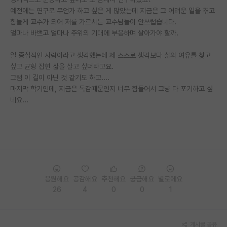
예전에는 연구로 무언가 하고 싶은 게 많았는데 지금은 그 어려운 일을 겪고
PI 전용 게시판
힘들게 교수가 되어 저를 가르치는 교수님들이 안쓰럽습니다.
얼마나 바쁘고 얼마나 주위의 기대에 부응하며 살아가야 할까.
인문사회 계열 게시판
일 중심적인 사람이라고 생각했는데 제 스스로 생각보다 삶의 여유를 찾고
특수/전문대학원 게시판
싶고 균형 잡힌 삶을 살고 싶더라고요.
반도체/AI 게시판
그럼 이 길이 아닌 것 같기도 하고....
마지막 학기인데, 지금은 독감때문인지 너무 힘들어서 그냥 다 포기하고 싶
장학금/장학생 게시판
네요...
학술 정보 게시판
홍보 게시판
커리어
유학교육
응원해요
공감해요
추천해요
궁금해요
별로에요
26
4
0
0
1
이벤트
반도체 아카데미
게시글 공유