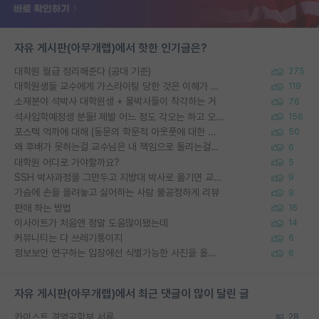
자유 게시판(아무개랩)에서 핫한 인기글은?
대학원 월급 정리해준다 (공대 기준)
275
대학원생들 교수에게 가스라이팅 당한 것은 이해가 갑니다. 안타깝네요.
119
소재분야 석박사 대학원생 + 물박사들이 착각하는 거
76
석사입학예정생 분들! 제발 어느 정도 각오는 하고 오세요.
156
포스텍 억까에 대해 (동문의 학문적 아웃풋에 대한 반박)
50
왜 후배가 못하는걸 교수님은 내 책임으로 돌리는걸까요?
6
대학원 어디로 가야할까요?
5
SSH 박사과정을 그만두고 지방대 박사로 옮기면 교수의 꿈은 끝일까요?
9
가슴에 손을 올려놓고 싫어하는 사람 불공정하게 리뷰
9
편애 하는 방법
16
이사이트가 처음엔 정말 도움많이됐는데
14
커뮤니티는 다 쓰레기통이지
6
정보보안 연구하는 입장에선 식별가능한 사진을 올리는건 비추이긴함
6
자유 게시판(아무개랩)에서 최근 댓글이 많이 달린 글
카이스트 경영공학부 서류
28