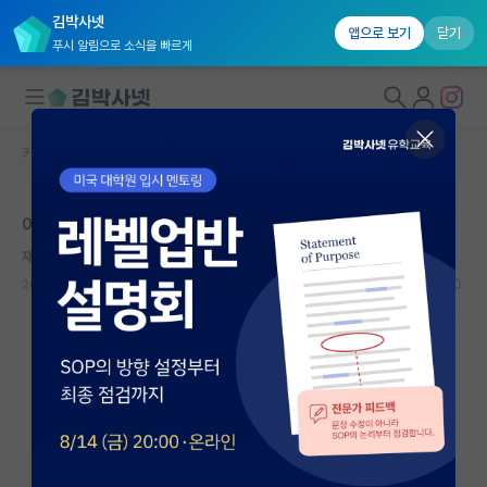
김박사넷
앱으로 보기
닫기
푸시 알림으로 소식을 빠르게
커뮤니티 홈
자유 게시판(아무개랩)
대학원생 모집
이번 주면 학기 마무리인데 그만 두고 싶습니다.
국내대학원 정보
재치있는 토마스 홉스
연구실&오픈랩
2023.12.12
12
5344
커뮤니티
커뮤니티 홈
전체글보기
베스트 게시판
IF 명예의전당