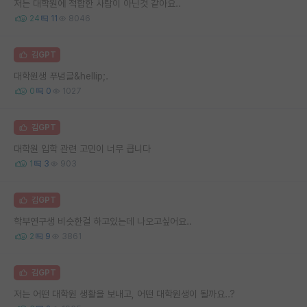
저는 대학원에 적합한 사람이 아닌것 같아요..
24
11
8046
김GPT
대학원생 푸념글&hellip;.
0
0
1027
김GPT
대학원 입학 관련 고민이 너무 큽니다
1
3
903
김GPT
학부연구생 비슷한걸 하고있는데 나오고싶어요..
2
9
3861
김GPT
저는 어떤 대학원 생활을 보내고, 어떤 대학원생이 될까요..?