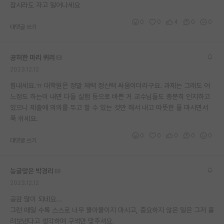
잠시라도 자고 일어나세요
0
0
4
0
0
대댓글 쓰기
공허한 마리 퀴리
2023.12.12
힘내세요.ㅠ 대학원은 정말 체력 정신력 싸움이더라구요. 과제는 그래도 어
느정도 하는이 내면 다들 실험 등으로 바쁜 거 교수님들도 충분히 인지하고
있으니 제출에 의의를 두고 할 수 있는 것만 해서 내고 따뜻한 물 마시면서
푹 쉬세요.
0
0
0
0
0
대댓글 쓰기
능글맞은 박경리
2023.12.12
공감 많이 되네요...
그런 때일 수록 스스로 너무 몰아붙이지 마시고, 중요하지 않은 일은 그저 흘
려보낸다고 생각하며 구색만 맞추셔요.