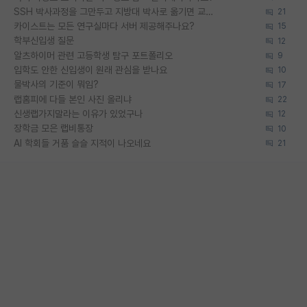
SSH 박사과정을 그만두고 지방대 박사로 옮기면 교수의 꿈은 끝일까요?
21
카이스트는 모든 연구실마다 서버 제공해주나요?
15
학부신입생 질문
12
알츠하이머 관련 고등학생 탐구 포트폴리오
9
입학도 안한 신입생이 원래 관심을 받나요
10
물박사의 기준이 뭐임?
17
랩홈피에 다들 본인 사진 올리냐
22
신생랩가지말라는 이유가 있었구나
12
장학금 모은 랩비통장
10
AI 학회들 거품 슬슬 지적이 나오네요
21