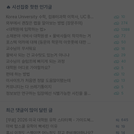
🔥 시선집중 핫한 인기글
Korea University 수학, 컴퓨터과학 이학사, UC Berkeley 산업공학 대학원 공학박사가 되는 것은 쉽지 않겠죠?
10
외부에서 괜찮은 랩을 알아보는 방법 (장문주의)
274
<대학원에 입학하는 법>
1388
소재분야 석박사 대학원생 + 물박사들이 착각하는 거
72
포스텍 억까에 대해 (동문의 학문적 아웃풋에 대한 반박)
50
교수님이 무서워요
16
물박사 되는 건 교수탓도 있는거 아니냐
29
교수님이 슬럼프에 빠지게 되는 과정
40
대학원 어디로 가야할까요?
5
편애 하는 방법
12
이사이트가 처음엔 정말 도움많이됐는데
13
커뮤니티는 다 쓰레기통이지
5
정보보안 연구하는 입장에선 식별가능한 사진을 올리는건 비추이긴함
5
최근 댓글이 많이 달린 글
[무료] 2026 미국 대학원 유학 스타터팩 - 가이드북 & 합격자 컨택메일 템플릿
645
미박 탑스쿨 유학이 빡세진 이유
19
혹시 이정도 스펙이면 어느정도 잡고 준비해야하나요?
14