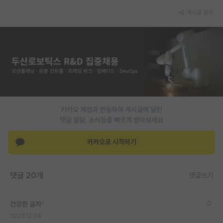
게시글 공유
PI 전용 게시판
인문사회 계열 게시판
특수/전문대학원 게시판
반도체/AI 게시판
장학금/장학생 게시판
카카오 계정과 연동하여 게시글에 달린
학술 정보 게시판
댓글 알람, 소식등을 빠르게 받아보세요
홍보 게시판
카카오로 시작하기
커리어
유학교육
댓글 20개
댓글쓰기
이벤트
건강한 공자
*
반도체 아카데미
2023.12.04