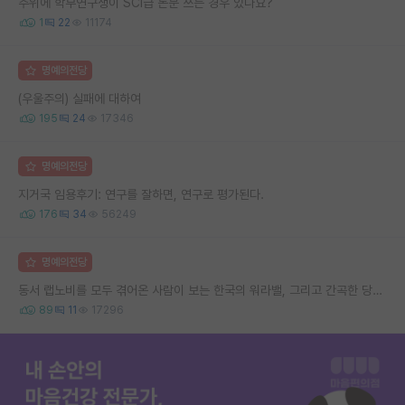
주위에 학부연구생이 SCI급 논문 쓰는 경우 있나요?
1
22
11174
명예의전당
(우울주의) 실패에 대하여
195
24
17346
명예의전당
지거국 임용후기: 연구를 잘하면, 연구로 평가된다.
176
34
56249
명예의전당
동서 랩노비를 모두 겪어온 사람이 보는 한국의 워라밸, 그리고 간곡한 당부의 말씀
89
11
17296