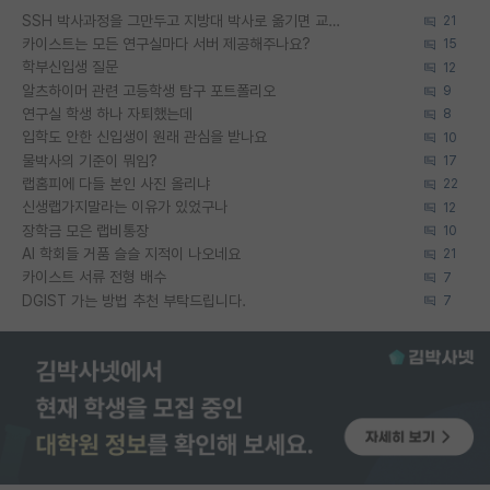
SSH 박사과정을 그만두고 지방대 박사로 옮기면 교수의 꿈은 끝일까요?
21
카이스트는 모든 연구실마다 서버 제공해주나요?
15
학부신입생 질문
12
알츠하이머 관련 고등학생 탐구 포트폴리오
9
연구실 학생 하나 자퇴했는데
8
입학도 안한 신입생이 원래 관심을 받나요
10
물박사의 기준이 뭐임?
17
랩홈피에 다들 본인 사진 올리냐
22
신생랩가지말라는 이유가 있었구나
12
장학금 모은 랩비통장
10
AI 학회들 거품 슬슬 지적이 나오네요
21
카이스트 서류 전형 배수
7
DGIST 가는 방법 추천 부탁드립니다.
7