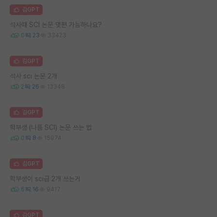
김GPT
석사때 SCI 논문 몇편 가능하나요?
0
23
33423
김GPT
석사 sci 논문 2개
2
26
13348
김GPT
학부생 (나름 SCI) 논문 쓰는 법
0
8
15974
김GPT
학부생이 sci급 2개 쓰는거
6
16
9417
김GPT