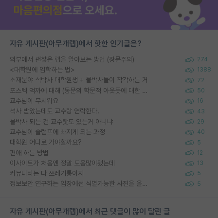
자유 게시판(아무개랩)에서 핫한 인기글은?
외부에서 괜찮은 랩을 알아보는 방법 (장문주의)
274
<대학원에 입학하는 법>
1388
소재분야 석박사 대학원생 + 물박사들이 착각하는 거
72
포스텍 억까에 대해 (동문의 학문적 아웃풋에 대한 반박)
50
교수님이 무서워요
16
석사 받았는데도 교수랑 연락한다.
43
물박사 되는 건 교수탓도 있는거 아니냐
29
교수님이 슬럼프에 빠지게 되는 과정
40
대학원 어디로 가야할까요?
5
편애 하는 방법
12
이사이트가 처음엔 정말 도움많이됐는데
13
커뮤니티는 다 쓰레기통이지
5
정보보안 연구하는 입장에선 식별가능한 사진을 올리는건 비추이긴함
5
자유 게시판(아무개랩)에서 최근 댓글이 많이 달린 글