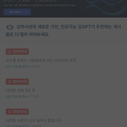
김박사넷의 새로운 거인, 인공지능 김GPT가 추천하는 게시
물로 더 멀리 바라보세요.
명예의전당
교수를 원하는 사람들에게 하는 아조씨의 조언
106
22
25101
명예의전당
대학원 자퇴 2년 후
109
5
17219
명예의전당
대학원 수준이 너무 높아서 힘듭니다
138
52
74816