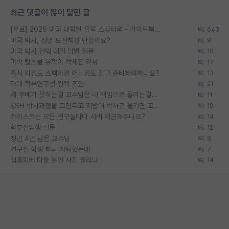
최근 댓글이 많이 달린 글
[무료] 2026 미국 대학원 유학 스타터팩 - 가이드북 & 합격자 컨택메일 템플릿
643
미국 박사, 정말 도전해볼 만할까요?
9
미국 박사 컨택 메일 답변 질문
10
미박 탑스쿨 유학이 빡세진 이유
17
혹시 이정도 스펙이면 어느정도 잡고 준비해야하나요?
13
타대 학부연구생 컨택 조언
21
왜 후배가 못하는걸 교수님은 내 책임으로 돌리는걸까요?
11
SSH 박사과정을 그만두고 지방대 박사로 옮기면 교수의 꿈은 끝일까요?
19
카이스트는 모든 연구실마다 서버 제공해주나요?
14
학부신입생 질문
12
정년 4년 남은 교수님
8
연구실 학생 하나 자퇴했는데
7
랩홈피에 다들 본인 사진 올리냐
14