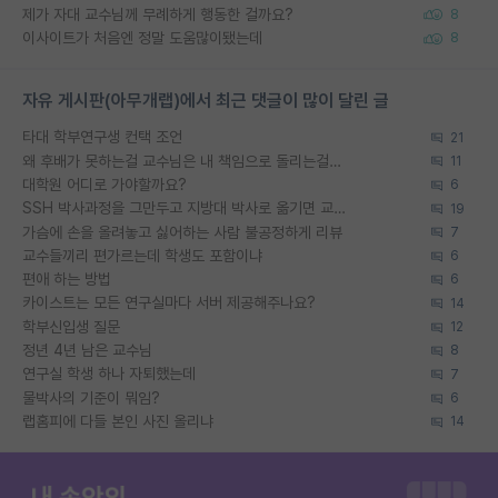
제가 자대 교수님께 무례하게 행동한 걸까요?
8
이사이트가 처음엔 정말 도움많이됐는데
8
자유 게시판(아무개랩)에서 최근 댓글이 많이 달린 글
타대 학부연구생 컨택 조언
21
왜 후배가 못하는걸 교수님은 내 책임으로 돌리는걸까요?
11
대학원 어디로 가야할까요?
6
SSH 박사과정을 그만두고 지방대 박사로 옮기면 교수의 꿈은 끝일까요?
19
가슴에 손을 올려놓고 싫어하는 사람 불공정하게 리뷰
7
교수들끼리 편가르는데 학생도 포함이냐
6
편애 하는 방법
6
카이스트는 모든 연구실마다 서버 제공해주나요?
14
학부신입생 질문
12
정년 4년 남은 교수님
8
연구실 학생 하나 자퇴했는데
7
물박사의 기준이 뭐임?
6
랩홈피에 다들 본인 사진 올리냐
14