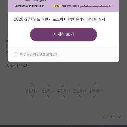
자유 게시판(아무개랩)
2026-27학년도 하반기 포스텍 대학원 온라인 설명회 실시
미국 유학 게시판
미국 대학원 합격 후기 게시판
자세히 보기
둘 중 뭐가 낫습니까?
대학원생 모집 게시판
1. 박사 4년 졸업 - q1급 SCI 논문 2-3편 가지고 나옴
2. 박사 5년 졸업 - q1급 SCI 논문 5-6편 가지고 나옴
하루 동안 이 컨텐츠 보지 않기
대학원 합격 후기 게시판
3. 둘 다 똑같다.
연구실(PI) 홍보 게시판
석박사 채용 정보 게시판
임용 정보 게시판
응원해요
공감해요
추천해요
궁금해요
별로에요
0
0
0
0
0
학부 인턴 게시판
취업 게시판
게시글 공유
임용 후기 게시판