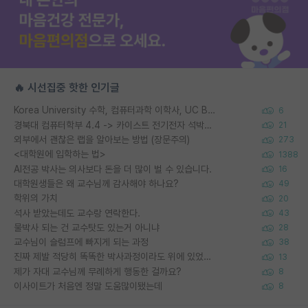
🔥 시선집중 핫한 인기글
Korea University 수학, 컴퓨터과학 이학사, UC Berkeley 산업공학 대학원 공학박사가 되는 것은 쉽지 않겠죠?
6
경북대 컴퓨터학부 4.4 -> 카이스트 전기전자 석박사통합과정 합격
21
외부에서 괜찮은 랩을 알아보는 방법 (장문주의)
273
<대학원에 입학하는 법>
1388
AI전공 박사는 의사보다 돈을 더 많이 벌 수 있습니다.
16
대학원생들은 왜 교수님께 감사해야 하나요?
49
학위의 가치
20
석사 받았는데도 교수랑 연락한다.
43
물박사 되는 건 교수탓도 있는거 아니냐
28
교수님이 슬럼프에 빠지게 되는 과정
38
진짜 제발 적당히 똑똑한 박사과정이라도 위에 있었으면..
13
제가 자대 교수님께 무례하게 행동한 걸까요?
8
이사이트가 처음엔 정말 도움많이됐는데
8