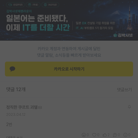
PI 전용 게시판
인문사회 계열 게시판
특수/전문대학원 게시판
반도체/AI 게시판
카카오 계정과 연동하여 게시글에 달린
댓글 알람, 소식등을 빠르게 받아보세요
장학금/장학생 게시판
카카오로 시작하기
학술 정보 게시판
홍보 게시판
댓글 12개
댓글쓰기
커리어
정직한 쿠르트 괴델
유학교육
2023.04.12
이벤트
2번
반도체 아카데미
0
0
2
0
0