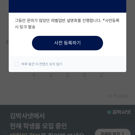
자유 게시판(아무개랩)
그동안 문의가 많았던 레벨업반 설명회를 진행합니다. *사전등록
미국 유학 게시판
시 링크 발송
미국 대학원 합격 후기 게시판
원래 대학원 면접 후에 컨택한 교수님이랑 면담을 하나요?
사전 등록하기
대학원생 모집 게시판
대학원 합격 후기 게시판
하루 동안 이 컨텐츠 보지 않기
응원해요
공감해요
추천해요
궁금해요
별로에요
연구실(PI) 홍보 게시판
0
0
0
0
0
석박사 채용 정보 게시판
임용 정보 게시판
게시글 공유
학부 인턴 게시판
취업 게시판
임용 후기 게시판