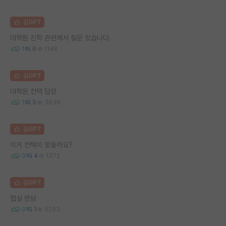
김GPT
대학원 진학 관련해서 질문 있습니다.
1
6
1148
김GPT
대학원 컨택 답장
1
5
3639
김GPT
이거 컨텍이 맞을까요?
0
4
1372
김GPT
랩실 면담
0
1
5293