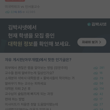
미국빅테크 vs 인서울교수
22
85
42385
자유 게시판(아무개랩)에서 핫한 인기글은?
외부에서 괜찮은 랩을 알아보는 방법 (장문주의)
281
교수들 원래 말바꾸는게 일상인가요?
16
소재분야 석박사 대학원생 + 물박사들이 착각하는 거
79
말바꾸기 하는 교수는 피하세요
56
대학원 자퇴 2년 후
114
교수님이 슬럼프에 빠지게 되는 과정
42
편애 하는 방법
17
이사이트가 처음엔 정말 도움많이됐는데
27
신생랩가지말라는 이유가 있었구나
24