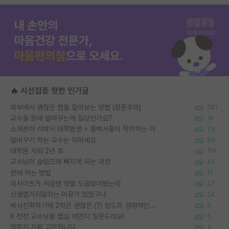
🔥 시선집중 핫한 인기글
외부에서 괜찮은 랩을 알아보는 방법 (장문주의)
281
교수들 원래 말바꾸는게 일상인가요?
16
소재분야 석박사 대학원생 + 물박사들이 착각하는 거
79
말바꾸기 하는 교수는 피하세요
56
대학원 자퇴 2년 후
114
교수님이 슬럼프에 빠지게 되는 과정
42
편애 하는 방법
17
이사이트가 처음엔 정말 도움많이됐는데
27
신생랩가지말라는 이유가 있었구나
24
박사진학하기에 2억은 괜찮은 (?) 정도의 경제력인가요
9
K 전전 교수님들 랩실 어떤지 질문드려요!
5
막학기 자퇴 고민됩니다
3