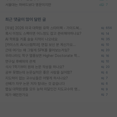
서울대는 하버드보다 명문이지만
7
최근 댓글이 많이 달린 글
[무료] 2026 미국 대학원 유학 스타터팩 - 가이드북 & 합격자 컨택메일 템플릿
656
혹시 이정도 스펙이면 어느정도 잡고 준비해야하나요?
14
AI 학회들 거품 슬슬 지적이 나오네요
35
[카이스트 AI시스템학과] 면접 보신 분 계신가요...
10
근데 여기는 왜 그렇게 SPK를 물어보는거임?
20
우리나라도 학구 열풍보면 Higher Doctorate 학위가 필요하다고 봅니다.
16
연구실 후배와의 관계
10
석사 1학기부터 원래 논문 작성을 하나요?
20
공부 못했는데 논문실적은 좋은 사람을 싫어함?
6
지도력이 없는 교수님들은 어떻게 하시나요?
7
선배가 자꾸 논문 저자 탐내는 것 같습니다
6
랩실 대학원생들 모두 능력 미달인건 지도교수의 영향 아닌가?
9
제가 예민한가요
7