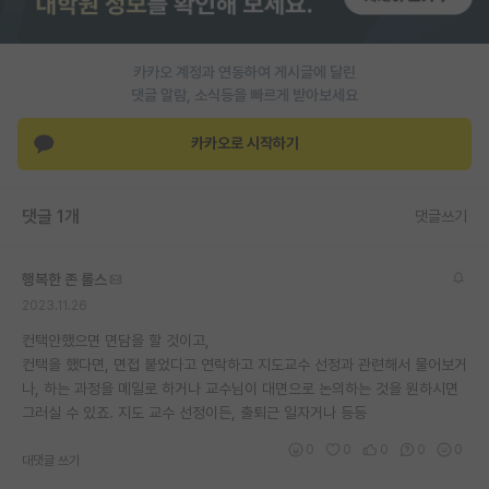
PI 전용 게시판
카카오 계정과 연동하여 게시글에 달린
인문사회 계열 게시판
댓글 알람, 소식등을 빠르게 받아보세요
특수/전문대학원 게시판
카카오로 시작하기
반도체/AI 게시판
장학금/장학생 게시판
댓글 1개
댓글쓰기
학술 정보 게시판
행복한 존 롤스
홍보 게시판
2023.11.26
커리어
컨택안했으면 면담을 할 것이고,
컨택을 했다면, 면접 붙었다고 연락하고 지도교수 선정과 관련해서 물어보거
유학교육
나, 하는 과정을 메일로 하거나 교수님이 대면으로 논의하는 것을 원하시면
그러실 수 있죠. 지도 교수 선정이든, 출퇴근 일자거나 등등
이벤트
0
0
0
0
0
대댓글 쓰기
반도체 아카데미