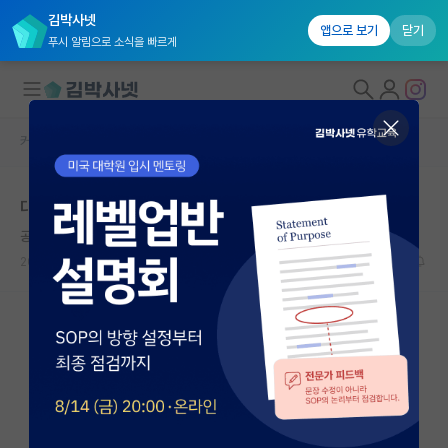
김박사넷
앱으로 보기
닫기
푸시 알림으로 소식을 빠르게
커뮤니티 홈
자유 게시판(아무개랩)
대학원생 모집
대학원 면접 후에...
국내대학원 정보
공허한 제인 오스틴
연구실&오픈랩
2023.11.26
1
1356
커뮤니티
커뮤니티 홈
전체글보기
베스트 게시판
IF 명예의전당