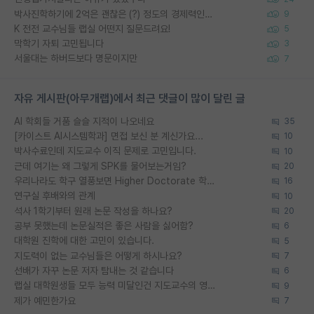
박사진학하기에 2억은 괜찮은 (?) 정도의 경제력인가요
9
K 전전 교수님들 랩실 어떤지 질문드려요!
5
막학기 자퇴 고민됩니다
3
서울대는 하버드보다 명문이지만
7
자유 게시판(아무개랩)에서 최근 댓글이 많이 달린 글
AI 학회들 거품 슬슬 지적이 나오네요
35
[카이스트 AI시스템학과] 면접 보신 분 계신가요...
10
박사수료인데 지도교수 이직 문제로 고민입니다.
10
근데 여기는 왜 그렇게 SPK를 물어보는거임?
20
우리나라도 학구 열풍보면 Higher Doctorate 학위가 필요하다고 봅니다.
16
연구실 후배와의 관계
10
석사 1학기부터 원래 논문 작성을 하나요?
20
공부 못했는데 논문실적은 좋은 사람을 싫어함?
6
대학원 진학에 대한 고민이 있습니다.
5
지도력이 없는 교수님들은 어떻게 하시나요?
7
선배가 자꾸 논문 저자 탐내는 것 같습니다
6
랩실 대학원생들 모두 능력 미달인건 지도교수의 영향 아닌가?
9
제가 예민한가요
7