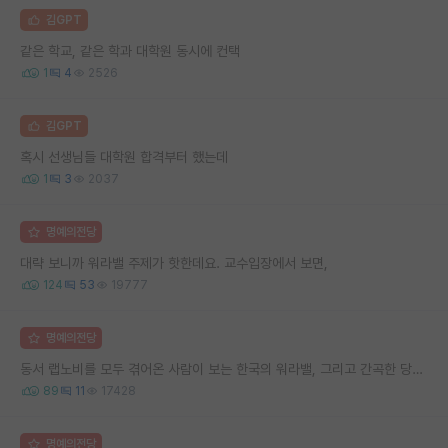
김GPT
같은 학교, 같은 학과 대학원 동시에 컨택
1
4
2526
김GPT
혹시 선생님들 대학원 합격부터 했는데
1
3
2037
명예의전당
대략 보니까 워라밸 주제가 핫한데요. 교수입장에서 보면,
124
53
19777
명예의전당
동서 랩노비를 모두 겪어온 사람이 보는 한국의 워라밸, 그리고 간곡한 당부의 말씀
89
11
17428
명예의전당