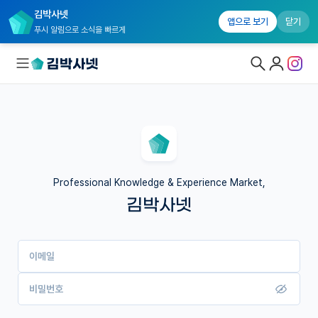
김박사넷
앱으로 보기
닫기
푸시 알림으로 소식을 빠르게
대학원생 모집
국내대학원 정보
연구실&오픈랩
Professional Knowledge & Experience Market,
김박사넷
커뮤니티
커리어
이메일
유학교육
이벤트
비밀번호
반도체 아카데미