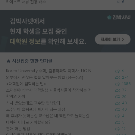
카이스트 서류 전형 배수
6
🔥 시선집중 핫한 인기글
Korea University 수학, 컴퓨터과학 이학사, UC Berkeley 산업공학 대학원 공학박사가 되는 것은 쉽지 않겠죠?
9
외부에서 괜찮은 랩을 알아보는 방법 (장문주의)
274
<대학원에 입학하는 법>
1388
소재분야 석박사 대학원생 + 물박사들이 착각하는 거
72
학위의 가치
20
석사 받았는데도 교수랑 연락한다.
43
교수님이 슬럼프에 빠지게 되는 과정
40
왜 후배가 못하는걸 교수님은 내 책임으로 돌리는걸까요?
4
대학원 어디로 가야할까요?
5
편애 하는 방법
12