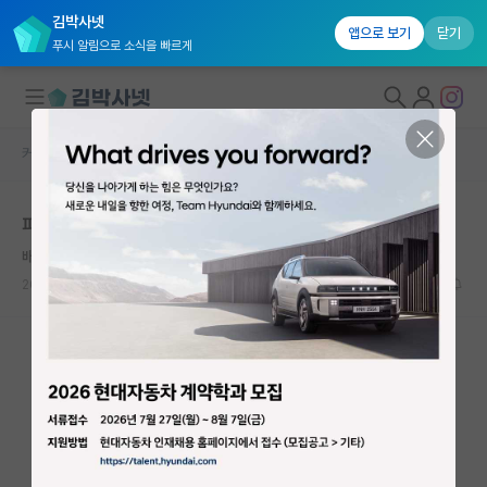
김박사넷
앱으로 보기
닫기
푸시 알림으로 소식을 빠르게
커뮤니티 홈
자유 게시판(아무개랩)
대학원생 모집
파랑새는 존재하는걸까
국내대학원 정보
배고픈 윌리엄 켈빈
연구실&오픈랩
2023.11.23
4
2947
커뮤니티
커뮤니티 홈
전체글보기
베스트 게시판
IF 명예의전당