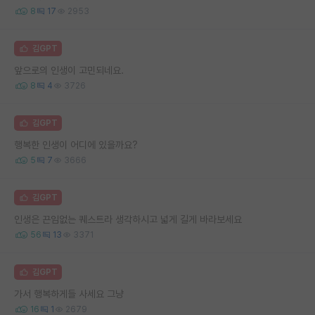
8
17
2953
김GPT
앞으로의 인생이 고민되네요.
8
4
3726
김GPT
행복한 인생이 어디에 있을까요?
5
7
3666
김GPT
인생은 끈임없는 퀘스트라 생각하시고 넓게 길게 바라보세요
56
13
3371
김GPT
가서 행복하게들 사세요 그냥
16
1
2679