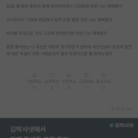
32살 쯤 텅빈 통장과 함께 박사학위하나 건졌을때 과연 나는 행복할까
PI 전용 게시판
석사만하고 기업에 취업해서 일찍 돈을 벌면 과연 나는 행복할까
인문사회 계열 게시판
박사를 미국으로 가서 그곳에 정착한다면 과연 나는 행복할까
특수/전문대학원 게시판
반도체/AI 게시판
종종 돌아보는 나 자신은 적당히 포기하면서 편하게 사는것보다 성장과 발전
에 대한 욕심이 강한 사람같은데 결국 최종적으론 뭘 원하는걸까
장학금/장학생 게시판
학술 정보 게시판
응원해요
공감해요
추천해요
궁금해요
별로에요
홍보 게시판
11
3
0
1
0
커리어
유학교육
게시글 공유
이벤트
반도체 아카데미