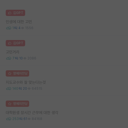
김GPT
인생에 대한 고민
1
4
1556
김GPT
고민거리
7
10
2086
명예의전당
지도교수와 잘 맞는다는것
140
20
64515
명예의전당
대학원생 장시간 근무에 대한 생각
253
61
84168