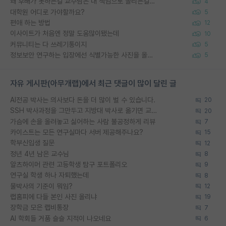
왜 후배가 못하는걸 교수님은 내 책임으로 돌리는걸까요?
4
대학원 어디로 가야할까요?
5
편애 하는 방법
12
이사이트가 처음엔 정말 도움많이됐는데
10
커뮤니티는 다 쓰레기통이지
5
정보보안 연구하는 입장에선 식별가능한 사진을 올리는건 비추이긴함
5
자유 게시판(아무개랩)에서 최근 댓글이 많이 달린 글
AI전공 박사는 의사보다 돈을 더 많이 벌 수 있습니다.
20
SSH 박사과정을 그만두고 지방대 박사로 옮기면 교수의 꿈은 끝일까요?
20
가슴에 손을 올려놓고 싫어하는 사람 불공정하게 리뷰
7
카이스트는 모든 연구실마다 서버 제공해주나요?
15
학부신입생 질문
12
정년 4년 남은 교수님
8
알츠하이머 관련 고등학생 탐구 포트폴리오
9
연구실 학생 하나 자퇴했는데
8
물박사의 기준이 뭐임?
12
랩홈피에 다들 본인 사진 올리냐
19
장학금 모은 랩비통장
7
AI 학회들 거품 슬슬 지적이 나오네요
6