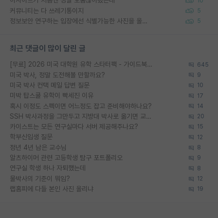
이사이트가 처음엔 정말 도움많이됐는데
10
커뮤니티는 다 쓰레기통이지
5
정보보안 연구하는 입장에선 식별가능한 사진을 올리는건 비추이긴함
5
최근 댓글이 많이 달린 글
[무료] 2026 미국 대학원 유학 스타터팩 - 가이드북 & 합격자 컨택메일 템플릿
645
미국 박사, 정말 도전해볼 만할까요?
9
미국 박사 컨택 메일 답변 질문
10
미박 탑스쿨 유학이 빡세진 이유
17
혹시 이정도 스펙이면 어느정도 잡고 준비해야하나요?
14
SSH 박사과정을 그만두고 지방대 박사로 옮기면 교수의 꿈은 끝일까요?
20
카이스트는 모든 연구실마다 서버 제공해주나요?
15
학부신입생 질문
12
정년 4년 남은 교수님
8
알츠하이머 관련 고등학생 탐구 포트폴리오
9
연구실 학생 하나 자퇴했는데
8
물박사의 기준이 뭐임?
12
랩홈피에 다들 본인 사진 올리냐
19