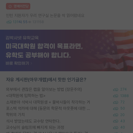
명예의전당
인턴 지원자가 우리 연구실 논문을 싹 읽어왔네요
131
55
131158
자유 게시판(아무개랩)에서 핫한 인기글은?
외부에서 괜찮은 랩을 알아보는 방법 (장문주의)
274
<대학원에 입학하는 법>
1388
소재분야 석박사 대학원생 + 물박사들이 착각하는 거
72
포스텍 억까에 대해 (동문의 학문적 아웃풋에 대한 반박)
50
학위의 가치
20
석사 받았는데도 교수랑 연락한다.
43
교수님이 슬럼프에 빠지게 되는 과정
40