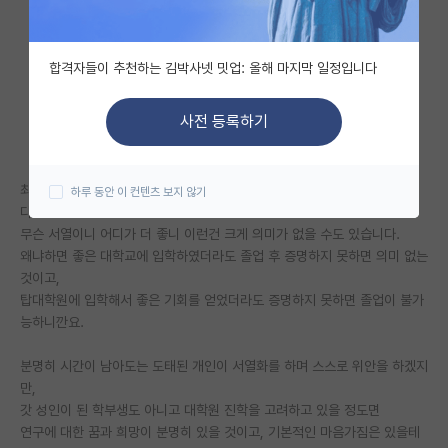
자유 게시판(아무개랩)
합격자들이 추천하는 김박사넷 밋업: 올해 마지막 일정입니다
미국 유학 게시판
미국 대학원 합격 후기 게시판
사전 등록하기
대학원생 모집 게시판
최근에 김박사넷에 수만휘 및 오르비 발 유입이 많아진게 확실히 느껴집니
하루 동안 이 컨텐츠 보지 않기
대학원 합격 후기 게시판
다.
무슨 서열이니 어디가 더 좋니 이런건 크게 의미가 없을 수도 있습니다.
연구실(PI) 홍보 게시판
왜냐하면 좋은 대학교에 입학하였더라도 졸업 후 증명하지 못하면 의미 없는
것이고,
석박사 채용 정보 게시판
탑대학원에 입학해서 좋은 기회를 얻었더라도 증명하지 못하면 졸업이 불가
임용 정보 게시판
능하니깐요.
학부 인턴 게시판
분명히 시간이 남아도는 도태된 개인이 서열화를 하며 스스로 위안을 하겠지
만,
취업 게시판
갓 성인이 된 학부생도 아니고 대학원 진학을 고려하고 있을 정도면
연구에 대한 꿈과 희망이 분명히 있을 것이고, 기본적인 마음가짐은 있을테
임용 후기 게시판