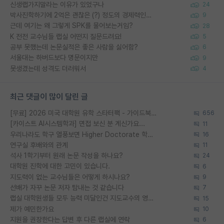
신생랩가지말라는 이유가 있었구나
24
박사진학하기에 2억은 괜찮은 (?) 정도의 경제력인가요
9
근데 여기는 왜 그렇게 SPK를 물어보는거임?
28
K 전전 교수님들 랩실 어떤지 질문드려요!
5
공부 못했는데 논문실적은 좋은 사람을 싫어함?
6
서울대는 하버드보다 명문이지만
9
못생겼는데 성격도 더러워서
4
최근 댓글이 많이 달린 글
[무료] 2026 미국 대학원 유학 스타터팩 - 가이드북 & 합격자 컨택메일 템플릿
656
[카이스트 AI시스템학과] 면접 보신 분 계신가요...
11
우리나라도 학구 열풍보면 Higher Doctorate 학위가 필요하다고 봅니다.
16
연구실 후배와의 관계
11
석사 1학기부터 원래 논문 작성을 하나요?
24
대학원 진학에 대한 고민이 있습니다.
6
지도력이 없는 교수님들은 어떻게 하시나요?
9
선배가 자꾸 논문 저자 탐내는 것 같습니다
7
랩실 대학원생들 모두 능력 미달인건 지도교수의 영향 아닌가?
15
제가 예민한가요
10
지원을 권장한다는 답변 후 다른 랩실에 연락
6