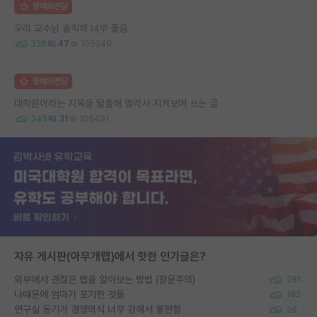
명예의전당
우리 교수님 솔직히 너무 좋음
326
47
105249
명예의전당
대학원이라는 지옥을 탈출해 멀리서 지켜보며 쓰는 글
345
31
106491
자유 게시판(아무개랩)에서 핫한 인기글은?
외부에서 괜찮은 랩을 알아보는 방법 (장문주의)
281
나때문에 엄마가 포기한 것들
182
연구실 동기가 경쟁의식 너무 강해서 불편함
26