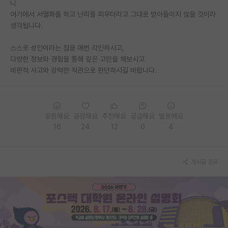
니
여기에서 서열화를 하고 난리를 피우더라고 그대로 받아들이지 않을 것이라
PI 전용 게시판
생각됩니다.
인문사회 계열 게시판
스스로 성인이라는 점을 매번 각인하시고,
특수/전문대학원 게시판
다양한 정보와 경험을 통해 깊은 고민을 해보시고
비판적 사고와 강력한 직관으로 판단하시길 바랍니다.
반도체/AI 게시판
장학금/장학생 게시판
응원해요
공감해요
추천해요
궁금해요
별로에요
학술 정보 게시판
16
24
12
0
4
홍보 게시판
커리어
게시글 공유
유학교육
이벤트
반도체 아카데미