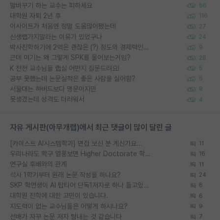
말바꾸기 하는 교수는 피하세요
56
대학원 자퇴 2년 후
116
이사이트가 처음엔 정말 도움많이됐는데
27
신생랩가지말라는 이유가 있었구나
24
박사진학하기에 2억은 괜찮은 (?) 정도의 경제력인가요
9
근데 여기는 왜 그렇게 SPK를 물어보는거임?
28
K 전전 교수님들 랩실 어떤지 질문드려요!
5
공부 못했는데 논문실적은 좋은 사람을 싫어함?
6
서울대는 하버드보다 명문이지만
9
못생겼는데 성격도 더러워서
4
자유 게시판(아무개랩)에서 최근 댓글이 많이 달린 글
[카이스트 AI시스템학과] 면접 보신 분 계신가요...
11
우리나라도 학구 열풍보면 Higher Doctorate 학위가 필요하다고 봅니다.
16
연구실 후배와의 관계
11
석사 1학기부터 원래 논문 작성을 하나요?
24
SKP 학연생이 AI 탑티어 단독1저자로 하나 들고있으면
6
대학원 진학에 대한 고민이 있습니다.
6
지도력이 없는 교수님들은 어떻게 하시나요?
9
선배가 자꾸 논문 저자 탐내는 것 같습니다
7