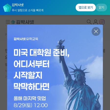
김박사넷
앱으로 보기
닫기
푸시 알림으로 소식을 빠르게
커뮤니티 홈
자유 게시판(아무개랩)
대학원생 모집
인생은 끈임없는 퀘스트라 생각하시고 넓게 길게 바라보세
국내대학원 정보
요
연구실&오픈랩
팔팔한 앨런 튜링
커뮤니티
누적 신고가 50개 이상인 사용자입니다.
2024.12.08
13
3387
커뮤니티 홈
전체글보기
베스트 게시판
IF 명예의전당